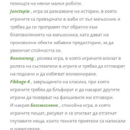
помощта на някои малки роботи.
Junctopia
, игра за разказване на истории, в която
играчите са превърнати в жаби от зъл магьосник и
трябва да си проправят път обратно към
благоволението на магьосника, като дават на
произволни обекти забавни предистории, за да
увеличат стойността си.
Roomerang
, ролева игра, в която играчите влизат в
ролята на състезатели в игрите и трябва да отговарят
на подкани и да избягват елиминиране.
Fibbage 4
, завръщането на класика, при която
играчите трябва да блъфират и да накарат другите
играчи да повярват на фалшивите им отговори.
И накрая
Безсмислено
, спокойна игра, в която
играчите пишат, рисуват и се опитват да отгатнат
глупавите неща, които техните приятели са написали
и нарисували.