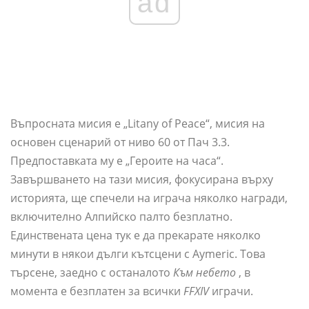
ad
Въпросната мисия е „Litany of Peace“, мисия на
основен сценарий от ниво 60 от Пач 3.3.
Предпоставката му е „Героите на часа“.
Завършването на тази мисия, фокусирана върху
историята, ще спечели на играча няколко награди,
включително Алпийско палто безплатно.
Единствената цена тук е да прекарате няколко
минути в някои дълги кътсцени с Aymeric. Това
търсене, заедно с останалото
Към небето
, в
момента е безплатен за всички
FFXIV
играчи.