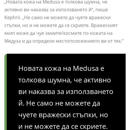
„Новата кожа на Medusa е толкова шумна, че
активно ви наказва за използването й“, пише
Kephrii. „Не само не можете да чуете вражески
стъпки, но и не можете да се скриете. Вражеският
екип може да чуе змиите/космите по кожата на
Медуза и да определи местоположението ви от тях.“
Новата кожа на Medusa е
толкова шумна, че активно
ви наказва за използването
й. Не само не можете да
чуете вражески стъпки, но
и не можете да се скриете.