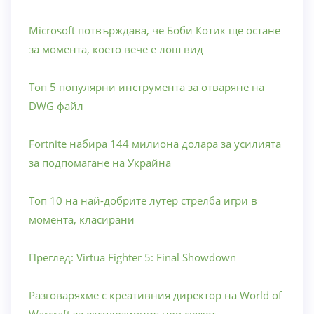
Microsoft потвърждава, че Боби Котик ще остане
за момента, което вече е лош вид
Топ 5 популярни инструмента за отваряне на
DWG файл
Fortnite набира 144 милиона долара за усилията
за подпомагане на Украйна
Топ 10 на най-добрите лутер стрелба игри в
момента, класирани
Преглед: Virtua Fighter 5: Final Showdown
Разговаряхме с креативния директор на World of
Warcraft за експлозивния нов сюжет,