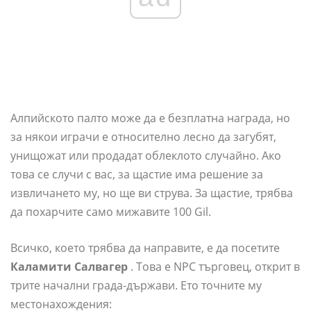
Алпийското палто може да е безплатна награда, но
за някои играчи е относително лесно да загубят,
унищожат или продадат облеклото случайно. Ако
това се случи с вас, за щастие има решение за
извличането му, но ще ви струва. За щастие, трябва
да похарчите само мижавите 100 Gil.
Всичко, което трябва да направите, е да посетите
Каламити Салвагер
. Това е NPC търговец, открит в
трите начални града-държави. Ето точните му
местонахождения: