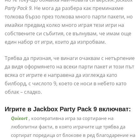
Party Pack 9.
Не мога да разбера как преминахме
толкова бързо през толкова много парти пакети, но
имайки предвид колко много играя тези игри на
собствените си събития, се вълнувам, че имам още
един набор от игри, които да изпробвам.
Трябва да призная, че винаги очаквам с нетърпение
да видя оформянето на всеки парти пакет и този път
всяка от игрите е направена да изглежда като
билборд, с числото 9, което се носи в небето като
облак – сладко.
Игрите в Jackbox Party Pack 9 включват:
Quixort
, кооперативна игра за сортиране на
любопитни факти, в която играчите ще трябва да
сортират поредица от блокове в ред благодарение на