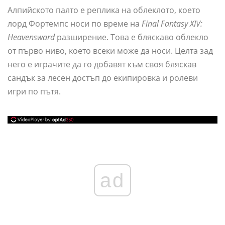
Алпийското палто е реплика на облеклото, което
лорд Фортемпс носи по време на
Final Fantasy XIV:
Heavensward
разширение. Това е бляскаво облекло
от първо ниво, което всеки може да носи. Целта зад
него е играчите да го добавят към своя бляскав
сандък за лесен достъп до екипировка и ролеви
игри по пътя.
ad