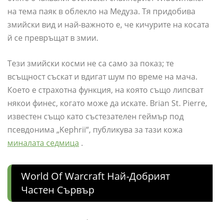
на тема паяк в облекло на Медуза. Тя придобива
змийски вид и най-важното е, че кичурите на косата
й се превръщат в змии.
Тези змийски косми не са само за показ; те
всъщност съскат и вдигат шум по време на мача.
Което е страхотна функция, на която също липсват
някои финес, когато може да искате. Brian St. Pierre,
известен също като състезателен геймър под
псевдонима „Kephrii“, публикува за тази кожа
миналата седмица
.
World Of Warcraft Най-Добрият
Частен Сървър