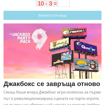
Вземете Отговор
Джакбокс се завръща отново
Сякаш беше вчера
Джакбокс
игри излязоха за първи
път и революционизираха сцената на парти игрите,
но те току-що обявиха най-новата си версия:
Jackbox