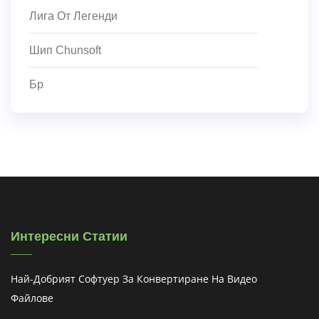
Лига От Легенди
Шип Chunsoft
Бр
Интересни Статии
Най-Добрият Софтуер За Конвертиране На Видео
Файлове