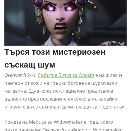
Търся този мистериозен
съскащ шум
Overwatch
2-ки
Събитие Битка за Олимп
е на живо и
пантеон от кожи на гръцки богове са щурмували
магазина. Една кожа по-специално предизвика
вълнение през последните няколко дни, карайки
играчите да се съмняват дали плащат за недостатък.
Кожата на Medusa за Widowmaker е това, което
бихте очаквали:
Overwatch
снайперист Widowmaker