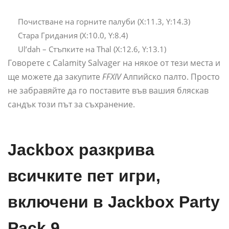
Почистване на горните палуби (X:11.3, Y:14.3)
Стара Гридания (X:10.0, Y:8.4)
Ul’dah – Стъпките на Thal (X:12.6, Y:13.1)
Говорете с Calamity Salvager на някое от тези места и
ще можете да закупите
FFXIV
Алпийско палто. Просто
не забравяйте да го поставите във вашия бляскав
сандък този път за съхранение.
Jackbox разкрива
всичките пет игри,
включени в Jackbox Party
Pack 9