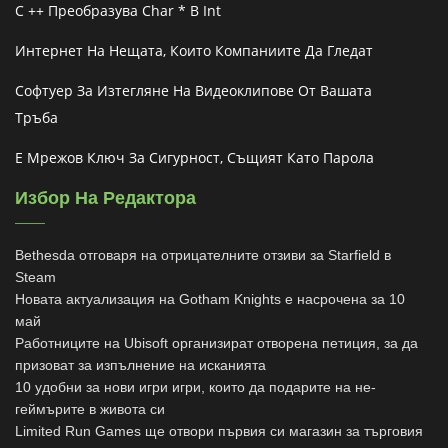
C ++ Преобразува Char * В Int
Интернет На Нещата, Които Компаниите Да Гледат
Софтуер За Изтегляне На Видеоклипове От Вашата
Тръба
Е Мрежов Ключ За Сигурност, Същият Като Парола
Избор На Редактора
Bethesda отговаря на отрицателните отзиви за Starfield в
Steam
Новата актуализация на Gotham Knights е насрочена за 10
май
Работниците на Ubisoft организират отворена петиция, за да
призоват за изпълнение на исканията
10 удобни за нови игри игри, които да подарите на не-
геймърите в живота си
Limited Run Games ще отвори първия си магазин за търговия