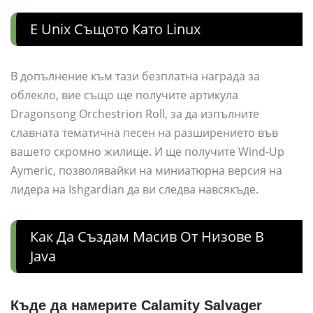
Е Unix Същото Като Linux
В допълнение към тази безплатна награда за
облекло, вие също ще получите артикула
Dragonsong Orchestrion Roll, за да изпълните
славната тематична песен на разширението във
вашето скромно жилище. И ще получите Wind-Up
Aymeric, позволявайки на миниатюрна версия на
лидера на Ishgardian да ви следва навсякъде.
Как Да Създам Масив От Низове В
Java
Къде да намерите Calamity Salvager