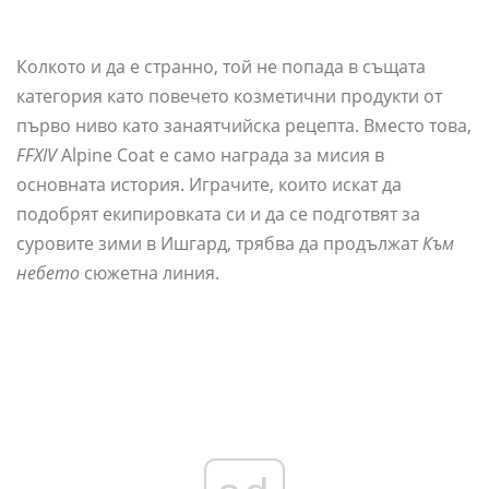
Колкото и да е странно, той не попада в същата
категория като повечето козметични продукти от
първо ниво като занаятчийска рецепта. Вместо това,
FFXIV
Alpine Coat е само награда за мисия в
основната история. Играчите, които искат да
подобрят екипировката си и да се подготвят за
суровите зими в Ишгард, трябва да продължат
Към
небето
сюжетна линия.