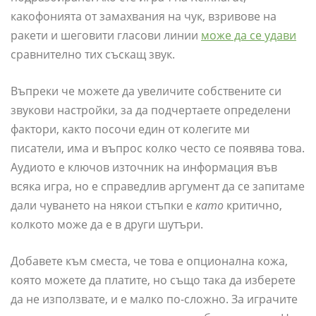
какофонията от замахвания на чук, взривове на
ракети и шеговити гласови линии
може да се удави
сравнително тих съскащ звук.
Въпреки че можете да увеличите собствените си
звукови настройки, за да подчертаете определени
фактори, както посочи един от колегите ми
писатели, има и въпрос колко често се появява това.
Аудиото е ключов източник на информация във
всяка игра, но е справедлив аргумент да се запитаме
дали чуването на някои стъпки е
като
критично,
колкото може да е в други шутъри.
Добавете към сместа, че това е опционална кожа,
която можете да платите, но също така да изберете
да не използвате, и е малко по-сложно. За играчите