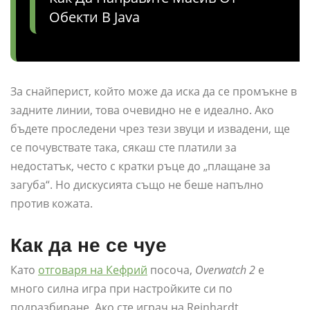
Обекти В Java
За снайперист, който може да иска да се промъкне в
задните линии, това очевидно не е идеално. Ако
бъдете проследени чрез тези звуци и извадени, ще
се почувствате така, сякаш сте платили за
недостатък, често с кратки ръце до „плащане за
загуба“. Но дискусията също не беше напълно
против кожата.
Как да не се чуе
Като
отговаря на Кефрий
посоча,
Overwatch 2
е
много силна игра при настройките си по
подразбиране. Ако сте играч на Reinhardt,