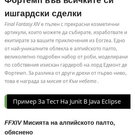
Фортемп във всичките си
ишгардски сделки
Final Fantasy XIV
е пълен с прекрасни козметични
артикули, които можете да събирате, изработвате и
екипирате за вашите приключения из Eorzea. Едно
от най-уникалните облекла е алпийското палто,
великолепно подробен набор от роби, моделирани
по собствения изискан гардероб на лорд Едмонт де
Фортемп. За разлика от други дрехи от първо ниво,
това е награда за мисия от
Към небето
.
Пример За Тест На Junit В Java Eclipse
FFXIV
Мисията на алпийското палто,
обяснено