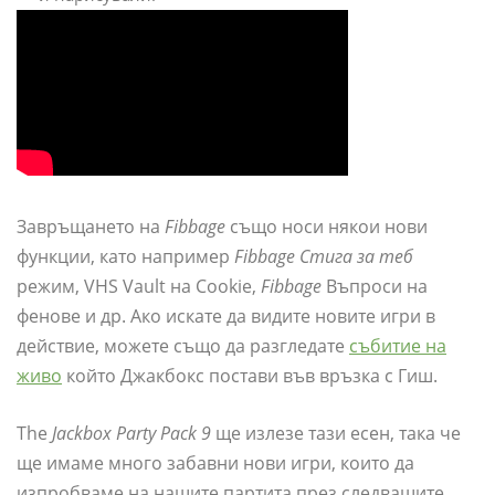
Завръщането на
Fibbage
също носи някои нови
функции, като например
Fibbage Стига за теб
режим, VHS Vault на Cookie,
Fibbage
Въпроси на
фенове и др. Ако искате да видите новите игри в
действие, можете също да разгледате
събитие на
живо
който Джакбокс постави във връзка с Гиш.
The
Jackbox Party Pack 9
ще излезе тази есен, така че
ще имаме много забавни нови игри, които да
изпробваме на нашите партита през следващите