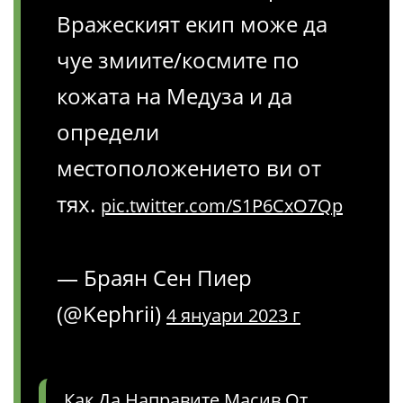
Вражеският екип може да
чуе змиите/космите по
кожата на Медуза и да
определи
местоположението ви от
тях.
pic.twitter.com/S1P6CxO7Qp
— Браян Сен Пиер
(@Kephrii)
4 януари 2023 г
Как Да Направите Масив От