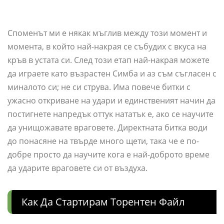
Споменът ми е някак мъглив между този момент и
момента, в който най-накрая се събудих с вкуса на
кръв в устата си. След този етап най-накрая можете
да играете като възрастен Симба и аз съм съгласен с
миналото си; не си струва. Има повече битки с
ужасно откриване на удари и единственият начин да
постигнете напредък оттук нататък е, ако се научите
да унищожавате враговете. Директната битка води
до понасяне на твърде много щети, така че е по-
добре просто да научите кога е най-доброто време
да ударите враговете си от въздуха.
Как Да Стартирам Торентен Файл