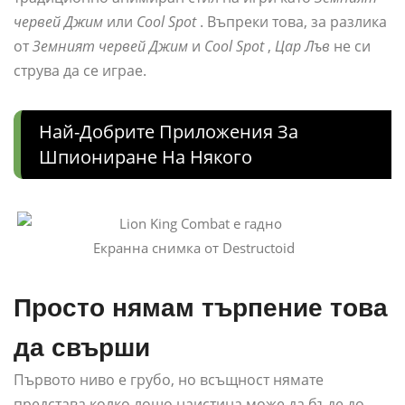
червей Джим
или
Cool Spot
. Въпреки това, за разлика
от
Земният червей Джим
и
Cool Spot
,
Цар Лъв
не си
струва да се играе.
Най-Добрите Приложения За
Шпиониране На Някого
Екранна снимка от Destructoid
Просто нямам търпение това
да свърши
Първото ниво е грубо, но всъщност нямате
представа колко лошо наистина може да бъде до