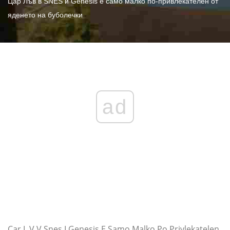
Цар Лъв в SNES и Genesis е само малко по-привлекателен от
яденето на буболечки
ad
Car L V V Snes I Genesis E Samo Malko Po Privlekatelen