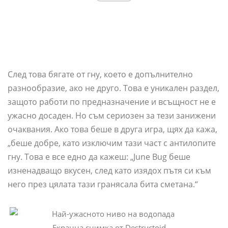
След това бягате от гну, което е допълнително
разнообразие, ако не друго. Това е уникален раздел,
защото работи по предназначение и всъщност не е
ужасно досаден. Но съм сериозен за тези занижени
очаквания. Ако това беше в друга игра, щях да кажа,
„беше добре, като изключим тази част с антилопите
гну. Това е все едно да кажеш: „June Bug беше
изненадващо вкусен, след като изядох пътя си към
него през цялата тази гранясала бита сметана.“
Екранна снимка от Destructoid