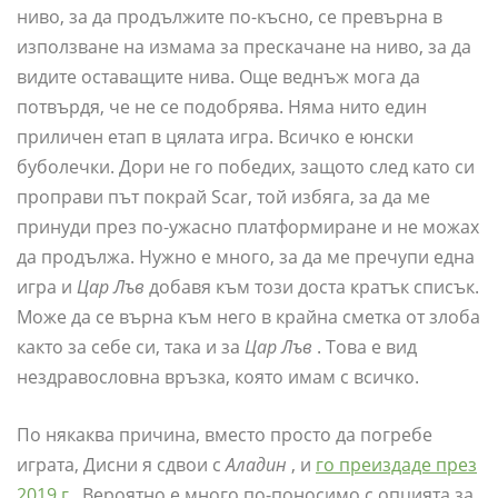
ниво, за да продължите по-късно, се превърна в
използване на измама за прескачане на ниво, за да
видите оставащите нива. Още веднъж мога да
потвърдя, че не се подобрява. Няма нито един
приличен етап в цялата игра. Всичко е юнски
буболечки. Дори не го победих, защото след като си
проправи път покрай Scar, той избяга, за да ме
принуди през по-ужасно платформиране и не можах
да продължа. Нужно е много, за да ме пречупи една
игра и
Цар Лъв
добавя към този доста кратък списък.
Може да се върна към него в крайна сметка от злоба
както за себе си, така и за
Цар Лъв
. Това е вид
нездравословна връзка, която имам с всичко.
По някаква причина, вместо просто да погребе
играта, Дисни я сдвои с
Аладин
, и
го преиздаде през
2019 г
. Вероятно е много по-поносимо с опцията за