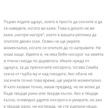
Първо яздите щраус, което е просто да скочите и да
се наведете, когато ви каже. Това е докато не ви
каже „нагоре нагоре“, което е вашата реплика да
опитате двоен скок. Освен че ще умрете
моментално, когато се опитате да го направите. Не
знам защо. Идеята е, че има бебе носорог на земята
и птичи гнезда по дърветата. Имате нужда от
щрауса, за да прескочите носорога, тогава Симба
скача от гърба му и над гнездата. Ако обаче не
засечете точно това време, ще умрете моментално.
И като казвам точно, имам предвид, че не може да
бъде твърде рано или твърде късно. Ако е твърде
късно, очевидно удряте носорога и умирате, но ако
е твърде рано, не изглежда, че сте уцелили нещо.