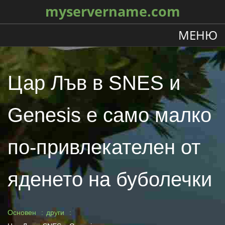
myservername.com
МЕНЮ
Цар Лъв в SNES и
Genesis е само малко
по-привлекателен от
яденето на буболечки
Основен
други