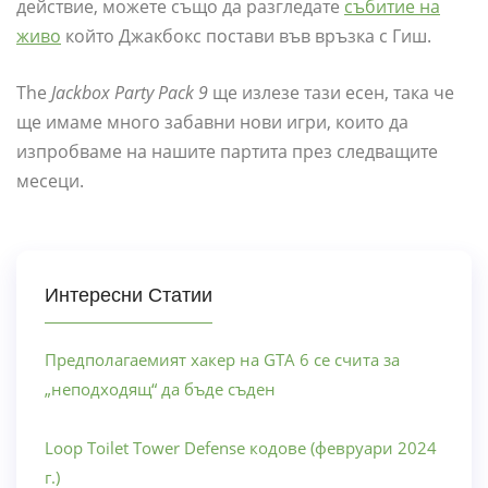
действие, можете също да разгледате
събитие на
живо
който Джакбокс постави във връзка с Гиш.
The
Jackbox Party Pack 9
ще излезе тази есен, така че
ще имаме много забавни нови игри, които да
изпробваме на нашите партита през следващите
месеци.
Интересни Статии
Предполагаемият хакер на GTA 6 се счита за
„неподходящ“ да бъде съден
Loop Toilet Tower Defense кодове (февруари 2024
г.)