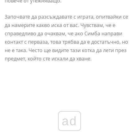
повече от утежняващо.
Започвате да разсъждавате с играта, опитвайки се
да намерите какво иска от вас. Чувствам, че е
справедливо да очаквам, че ако Симба направи
контакт с перваза, това трябва да е достатъчно, но
не е така. Често ще видите тази котка да лети през
предмет, който сте искали да хване.
ad