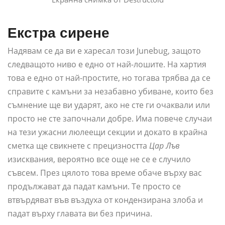
Екстра сирене
Надявам се да ви е харесал този Junebug, защото
следващото ниво е едно от най-лошите. На хартия
това е едно от най-простите, но тогава трябва да се
справите с камъни за незабавно убиване, които без
съмнение ще ви ударят, ако не сте ги очаквали или
просто не сте започнали добре. Има повече случаи
на тези ужасни люлеещи секции и докато в крайна
сметка ще свикнете с прецизността
Цар Лъв
изисквания, вероятно все още не се е случило
съвсем. През цялото това време обаче върху вас
продължават да падат камъни. Те просто се
втвърдяват във въздуха от кондензирана злоба и
падат върху главата ви без причина.