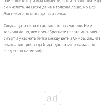
най-лошите игри има моменти, в които започвате да
си мислите, че може да не е толкова лошо, но
Цар
Лъв
никога не стига до тази точка.
Следващото ниво е гробището на слонове. Не е
толкова лошо, ако пренебрегнете цялата мигновена
смърт и ужасната битка между дете и Симба. Вашите
очаквания трябва да бъдат достатъчно намалени
след етапа на жирафа.
ad