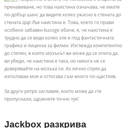
пренавиване, но това наистина означава, че имате
по-добър шанс да видите колко ужасно е стената до
стената
Цар Лъв
наистина е. Това, което го прави
особено забавен kusoge обаче, е, че наистина е
трудно да се види колко зле е под фантастичната
графика и лиценза за филми. Изглежда компетентно
до степен, в която мозъкът ви може да се опита да
ви убеди, че наистина е така, но никога не се
доверявайте на мозъка си. Аз лично спрях да
използвам моя и оттогава съм много по-щастлив.
За други ретро заглавия, които може да сте
пропуснали, щракнете точно тук!
Jackbox разкрива