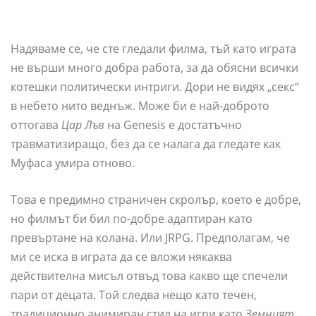
Надяваме се, че сте гледали филма, тъй като играта
не върши много добра работа, за да обясни всички
котешки политически интриги. Дори не видях „секс“
в небето нито веднъж. Може би е най-доброто
оттогава
Цар Лъв
на Genesis е достатъчно
травматизиращо, без да се налага да гледате как
Муфаса умира отново.
Това е предимно страничен скролър, което е добре,
но филмът би бил по-добре адаптиран като
превъртане на колана. Или JRPG. Предполагам, че
ми се иска в играта да се вложи някаква
действителна мисъл отвъд това какво ще спечели
пари от децата. Той следва нещо като течен,
традиционно анимиран стил на игри като
Земният