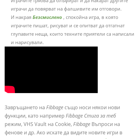
играчите трябва да блъфират и да накарат другите
играчи да повярват на фалшивите им отговори.
И накрая
Безсмислено
, спокойна игра, в която
играчите пишат, рисуват и се опитват да отгатнат
глупавите неща, които техните приятели са написали
и нарисували.
Завръщането на
Fibbage
също носи някои нови
функции, като например
Fibbage Стига за теб
режим, VHS Vault на Cookie,
Fibbage
Въпроси на
фенове и др. Ако искате да видите новите игри в