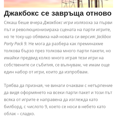
Джакбокс се завръща отново
Сякаш беше вчера
Джакбокс
игри излязоха за първи
път и революционизираха сцената на парти игрите,
но те току-що обявиха най-новата си версия:
Jackbox
Party Pack 9.
Не мога да разбера как преминахме
толкова бързо през толкова много парти пакети, но
имайки предвид колко много играя тези игри на
собствените си събития, се вълнувам, че имам още
един набор от игри, които да изпробвам.
Трябва да призная, че винаги очаквам с нетърпение
да видя оформянето на всеки парти пакет и този път
всяка от игрите е направена да изглежда като
билборд, с числото 9, което се носи в небето като
облак – сладко.