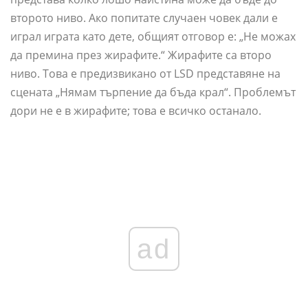
второто ниво. Ако попитате случаен човек дали е
играл играта като дете, общият отговор е: „Не можах
да премина през жирафите.“ Жирафите са второ
ниво. Това е предизвикано от LSD представяне на
сцената „Нямам търпение да бъда крал“. Проблемът
дори не е в жирафите; това е всичко останало.
ad