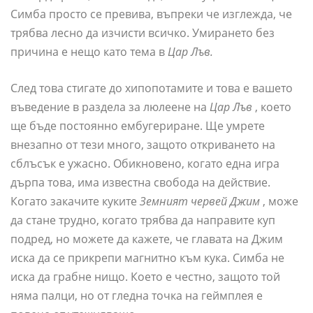
Симба просто се превива, въпреки че изглежда, че
трябва лесно да изчисти всичко. Умирането без
причина е нещо като тема в
Цар Лъв.
След това стигате до хипопотамите и това е вашето
въведение в раздела за люлеене на
Цар Лъв
, което
ще бъде постоянно ембугериране. Ще умрете
внезапно от тези много, защото откриването на
сблъсък е ужасно. Обикновено, когато една игра
дърпа това, има известна свобода на действие.
Когато закачите куките
Земният червей Джим
, може
да стане трудно, когато трябва да направите куп
подред, но можете да кажете, че главата на Джим
иска да се прикрепи магнитно към кука. Симба не
иска да грабне нищо. Което е честно, защото той
няма палци, но от гледна точка на геймплея е