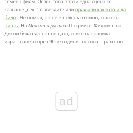
семеен филм. Освен това в тази една сцена се
казваше „секс“ в звездите или
прах или каквото и да
било
. Не помня, но не е толкова готино, колкото
пишка
На
Малката русалка
Покрийте. Филмите на
Дисни бяха едно от нещата, които направиха
израстването през 90-те години толкова страхотно.
ad