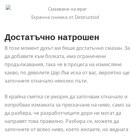
Екранна снимка от Destructoid
Достатъчно натрошен
В този момент духът ми беше достатъчно смазан. За
да добавите към болката, има ограничени
продължавания, така че в процеса на измисляне
какво, по дяволите
Цар Лъв
иска от вас, вероятно ще
започнете отначало няколко пъти.
В крайна сметка се уморих да започвам отначало и
изпробвах измамата за прескачане на ниво, само за
да разбера, че разработчиците дори не могат да
направят това правилно. Разбира се, можете да
започнете от всяко ниво, което желаете, но веднага