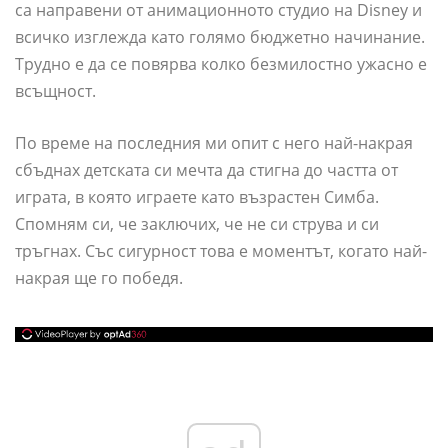
са направени от анимационното студио на Disney и
всичко изглежда като голямо бюджетно начинание.
Трудно е да се повярва колко безмилостно ужасно е
всъщност.
По време на последния ми опит с него най-накрая
сбъднах детската си мечта да стигна до частта от
играта, в която играете като възрастен Симба.
Спомням си, че заключих, че не си струва и си
тръгнах. Със сигурност това е моментът, когато най-
накрая ще го победя.