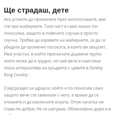
Ще страдаш, дете
Ако успеете да преминете през хипопотамите, вие
сте при маймуните. Тази част е само малко по-
поносима, защото в повечето случаи е просто
скучна. Трябва да изревете на маймуните, за да ги
убедите да променят посоката, в която ви хвърлят.
Има участък, в който прескачате дървени трупи,
което може да е трудно, но най-вече е наистина
лоша алтернатива на оръдията с цевите в
Donkey
Kong Country
.
След раздел за щрауси, който е по-поносим само
защото вече сте свикнали с него, е време да се
откажете и да изключите играта. Оттук нататък не
става по-добре. Не се шегувам. Обикновено дори и в