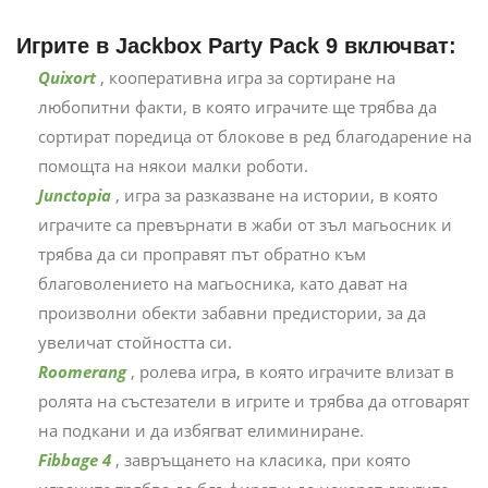
Игрите в Jackbox Party Pack 9 включват:
Quixort
, кооперативна игра за сортиране на
любопитни факти, в която играчите ще трябва да
сортират поредица от блокове в ред благодарение на
помощта на някои малки роботи.
Junctopia
, игра за разказване на истории, в която
играчите са превърнати в жаби от зъл магьосник и
трябва да си проправят път обратно към
благоволението на магьосника, като дават на
произволни обекти забавни предистории, за да
увеличат стойността си.
Roomerang
, ролева игра, в която играчите влизат в
ролята на състезатели в игрите и трябва да отговарят
на подкани и да избягват елиминиране.
Fibbage 4
, завръщането на класика, при която