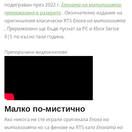
подиграван през 2022 г.
Епохата на митологията:
преразказана
е разкрито
. Окончателно издание на
оригиналния класически RTS
Епоха на митологията
,
Преразказано
ще бъде пуснат за PC и Xbox Serise
X|S по-късно тази година.
Препоръчани видеоклипове
Малко по-мистично
Ако никога не сте играли оригинала
Епоха на
митологията
но са фенове на RTS като
Епохата на