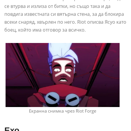
се втурва и излиза от битки, но също така и да
повдига известната си вятърна стена, за да блокира
всеки снаряд, хвърлен по него. Riot описва Ясуо като
боец, който има отговор за всичко.
Екранна снимка чрез Riot Forge
Ехо