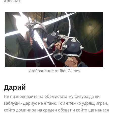
я хванат.
Изображение от Riot Games
Дарий
Не позволявайте на обемистата му фигура да ви
заблуди - Дариус не е танк. Той е тежко удрящ играч,
който доминира на среден обхват и който ще нанася