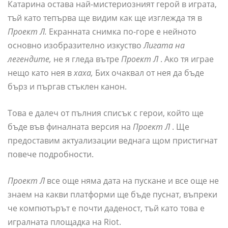
Катарина остава най-мистериозният герой в играта,
тъй като тепърва ще видим как ще изглежда тя в
Проект Л.
Екранната снимка по-горе е нейното
основно изобразително изкуство
Лигата на
легендите,
не я гледа вътре
Проект Л
. Ако тя играе
нещо като нея в
хаха,
Бих очаквал от нея да бъде
бърз и пъргав стъклен канон.
Това е далеч от пълния списък с герои, който ще
бъде във финалната версия на
Проект Л
. Ще
предоставим актуализации веднага щом пристигнат
повече подробности.
Проект Л
все още няма дата на пускане и все още не
знаем на какви платформи ще бъде пуснат, въпреки
че компютърът е почти даденост, тъй като това е
игралната площадка на Riot.