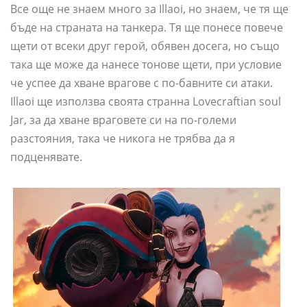
Все още не знаем много за Illaoi, но знаем, че тя ще
бъде на страната на танкера. Тя ще понесе повече
щети от всеки друг герой, обявен досега, но също
така ще може да нанесе тонове щети, при условие
че успее да хване врагове с по-бавните си атаки.
Illaoi ще използва своята странна Lovecraftian soul
Jar, за да хване враговете си на по-големи
разстояния, така че никога не трябва да я
подценявате.