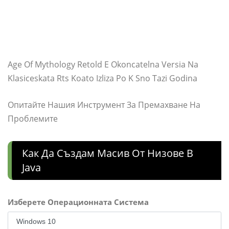
Age Of Mythology Retold E Okoncatelna Versia Na
Klasiceskata Rts Koato Izliza Po K Sno Tazi Godina
Опитайте Нашия Инструмент За Премахване На
Проблемите
Как Да Създам Масив От Низове В
Java
Изберете Операционната Система