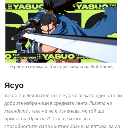
Екранна снимка от YouTube канала на Riot Games
Ясуо
Yasuo последователно се е доказал като един от най-
добрите избраници в средната лента
Лигата на
легендите
, така че не е изненада, че той ще
присъства
Проект Л.
Той ще използва
способностите си за контролиране на вятъра, за да