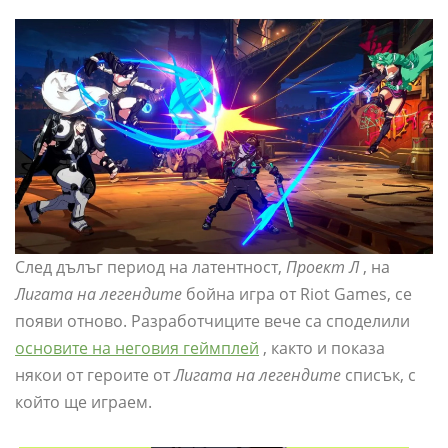
След дълъг период на латентност,
Проект Л
, на
Лигата на легендите
бойна игра от Riot Games, се
появи отново. Разработчиците вече са споделили
основите на неговия геймплей
, както и показа
някои от героите от
Лигата на легендите
списък, с
който ще играем.