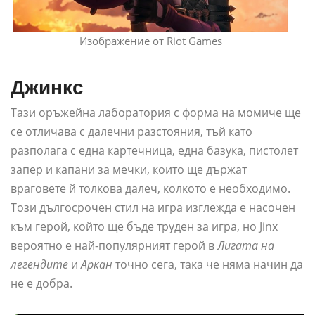
Изображение от Riot Games
Джинкс
Тази оръжейна лаборатория с форма на момиче ще
се отличава с далечни разстояния, тъй като
разполага с една картечница, една базука, пистолет
запер и капани за мечки, които ще държат
враговете й толкова далеч, колкото е необходимо.
Този дългосрочен стил на игра изглежда е насочен
към герой, който ще бъде труден за игра, но Jinx
вероятно е най-популярният герой в
Лигата на
легендите
и
Аркан
точно сега, така че няма начин да
не е добра.