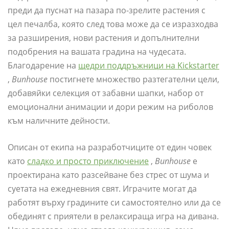
преди да пуснат на пазара по-зрелите растения с
цел печалба, която след това може да се изразходва
за разширения, нови растения и допълнителни
подобрения на вашата градина на чудесата.
Благодарение на
щедри поддръжници на Kickstarter
,
Bunhouse
постигнете множество разтегателни цели,
добавяйки селекция от забавни шапки, набор от
емоционални анимации и дори режим на риболов
към наличните дейности.
Описан от екипа на разработчиците от един човек
като
сладко и просто приключение
,
Bunhouse
е
проектирана като разсейване без стрес от шума и
суетата на ежедневния свят. Играчите могат да
работят върху градините си самостоятелно или да се
обединят с приятели в релаксираща игра на дивана.