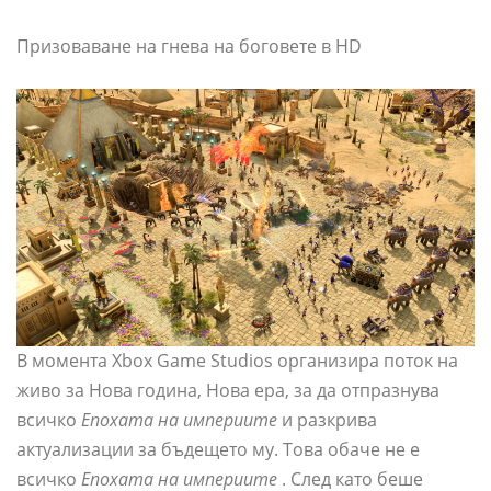
Призоваване на гнева на боговете в HD
В момента Xbox Game Studios организира поток на
живо за Нова година, Нова ера, за да отпразнува
всичко
Епохата на империите
и разкрива
актуализации за бъдещето му. Това обаче не е
всичко
Епохата на империите
. След като беше