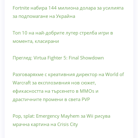
Fortnite набира 144 милиона долара за усилията
за подпомагане на Украйна
Топ 10 на най-добрите лутер стрелба игри в
момента, класирани
Преглед: Virtua Fighter 5: Final Showdown
Разговаряхме с креативния директор на World of
Warcraft за експлозивния нов сюжет,
ефикасността на търсенето в MMOs и
драстичните промени в света PVP
Pop, splat: Emergency Mayhem за Wii рисува
мрачна картина на Crisis City