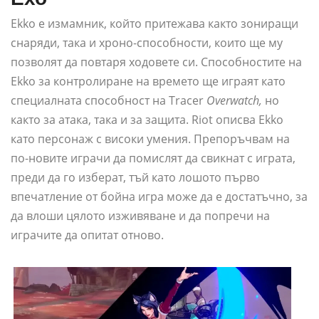
Ekko е измамник, който притежава както зониращи
снаряди, така и хроно-способности, които ще му
позволят да повтаря ходовете си. Способностите на
Ekko за контролиране на времето ще играят като
специалната способност на Tracer
Overwatch,
но
както за атака, така и за защита. Riot описва Ekko
като персонаж с високи умения. Препоръчвам на
по-новите играчи да помислят да свикнат с играта,
преди да го изберат, тъй като лошото първо
впечатление от бойна игра може да е достатъчно, за
да влоши цялото изживяване и да попречи на
играчите да опитат отново.