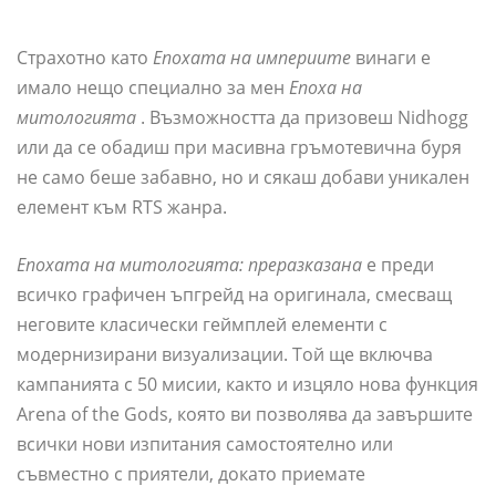
Страхотно като
Епохата на империите
винаги е
имало нещо специално за мен
Епоха на
митологията
. Възможността да призовеш Nidhogg
или да се обадиш при масивна гръмотевична буря
не само беше забавно, но и сякаш добави уникален
елемент към RTS жанра.
Епохата на митологията: преразказана
е преди
всичко графичен ъпгрейд на оригинала, смесващ
неговите класически геймплей елементи с
модернизирани визуализации. Той ще включва
кампанията с 50 мисии, както и изцяло нова функция
Arena of the Gods, която ви позволява да завършите
всички нови изпитания самостоятелно или
съвместно с приятели, докато приемате