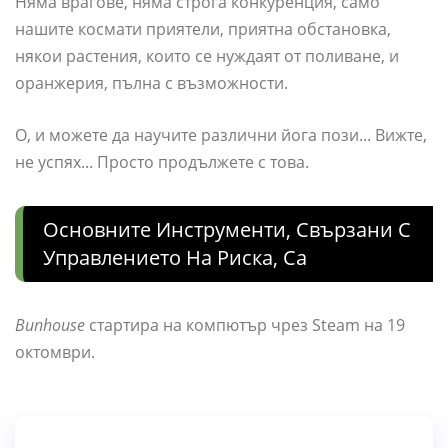
Няма врагове, няма строга конкуренция, само
нашите космати приятели, приятна обстановка,
някои растения, които се нуждаят от поливане, и
оранжерия, пълна с възможности.
О, и можете да научите различни йога пози... Вижте,
не успях... Просто продължете с това.
Основните Инструменти, Свързани С
Управлението На Риска, Са
Bunhouse
стартира на компютър чрез Steam на 19
октомври.