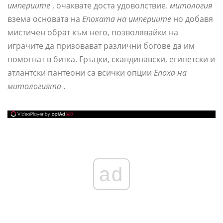
империите
, очаквате доста удоволствие.
митология
взема основата на
Епохата на империите
но добавя
мистичен обрат към него, позволявайки на
играчите да призовават различни богове да им
помогнат в битка. Гръцки, скандинавски, египетски и
атлантски пантеони са всички опции
Епоха на
митологията
.
ad