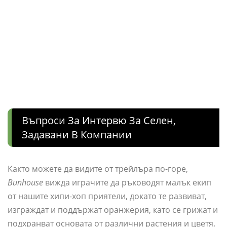
Въпроси За Интервю За Селен,
Задавани В Компании
Както можете да видите от трейлъра по-горе,
Bunhouse
вижда играчите да ръководят малък екип
от нашите хипи-хоп приятели, докато те развиват,
изграждат и поддържат оранжерия, като се грижат и
подхранват основата от различни растения и цветя,