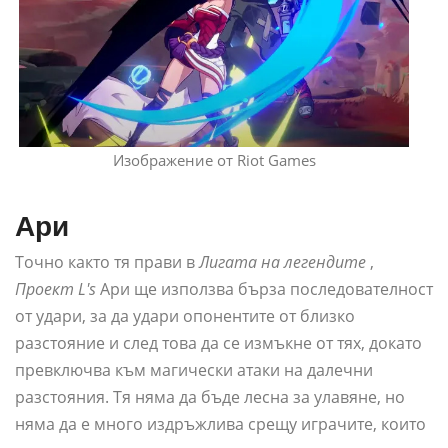
Изображение от Riot Games
Ари
Точно както тя прави в
Лигата на легендите
,
Проект L's
Ари ще използва бърза последователност
от удари, за да удари опонентите от близко
разстояние и след това да се измъкне от тях, докато
превключва към магически атаки на далечни
разстояния. Тя няма да бъде лесна за улавяне, но
няма да е много издръжлива срещу играчите, които