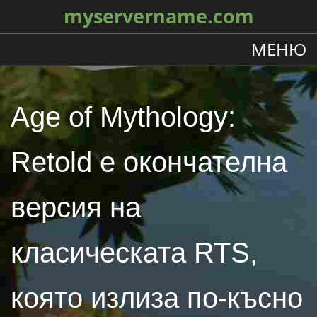
myservername.com
МЕНЮ
Age of Mythology:
Retold е окончателна
версия на
класическата RTS,
която излиза по-късно