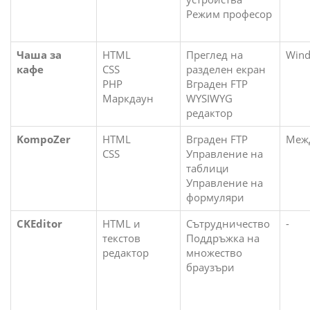
Режим професор
Чаша за
HTML
Преглед на
Win
кафе
CSS
разделен екран
PHP
Вграден FTP
Маркдаун
WYSIWYG
редактор
KompoZer
HTML
Вграден FTP
Меж
CSS
Управление на
таблици
Управление на
формуляри
CKEditor
HTML и
Сътрудничество
-
текстов
Поддръжка на
редактор
множество
браузъри