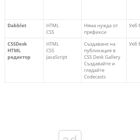
Dabblet
HTML
Няма нужда от
Уеб 
CSS
префикси
CSSDesk
HTML
Създаване на
Уеб 
HTML
CSS
публикация в
редактор
JavaScript
CSS Desk Gallery
Създавайте и
гледайте
Codecasts
ad