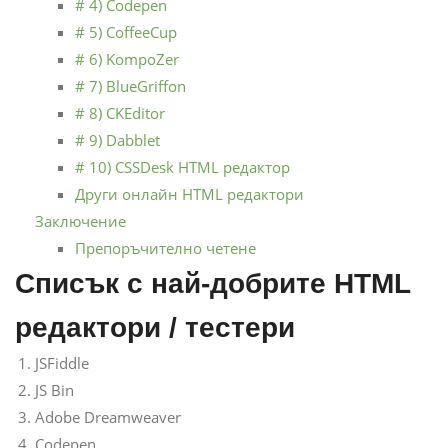
# 4) Codepen
# 5) CoffeeCup
# 6) KompoZer
# 7) BlueGriffon
# 8) CKEditor
# 9) Dabblet
# 10) CSSDesk HTML редактор
Други онлайн HTML редактори
Заключение
Препоръчително четене
Списък с най-добрите HTML
редактори / тестери
JSFiddle
JS Bin
Adobe Dreamweaver
Codepen