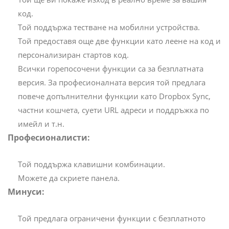
код.
Той поддържа тестване на мобилни устройства.
Той предоставя още две функции като леене на код и
персонализиран стартов код.
Всички горепосочени функции са за безплатната
версия. За професионалната версия той предлага
повече допълнителни функции като Dropbox Sync,
частни кошчета, суети URL адреси и поддръжка по
имейл и т.н.
Професионалисти:
Той поддържа клавишни комбинации.
Можете да скриете панела.
Минуси:
Той предлага ограничени функции с безплатното