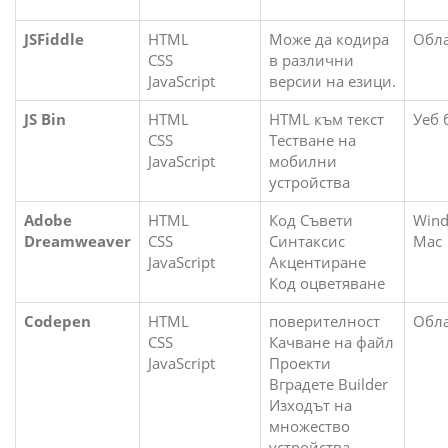
JSFiddle
HTML
Може да кодира
Обла
CSS
в различни
JavaScript
версии на езици.
JS Bin
HTML
HTML към текст
Уеб 
CSS
Тестване на
JavaScript
мобилни
устройства
Adobe
HTML
Код Съвети
Win
Dreamweaver
CSS
Синтаксис
Mac
JavaScript
Акцентиране
Код оцветяване
Codepen
HTML
поверителност
Обла
CSS
Качване на файл
JavaScript
Проекти
Вградете Builder
Изходът на
множество
устройства