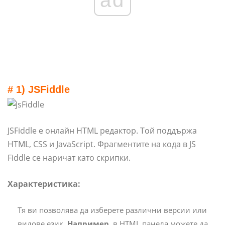
# 1) JSFiddle
JSFiddle е онлайн HTML редактор. Той поддържа
HTML, CSS и JavaScript. Фрагментите на кода в JS
Fiddle се наричат ​​като скрипки.
Характеристика:
Тя ви позволява да изберете различни версии или
видове език.
Например,
в HTML панела можете да