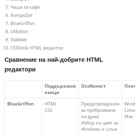
Чаша за кафе
KompoZer
BlueGriffon
CKEditor
Dabblet
CSSDesk HTML редактор
Сравнение на най-добрите HTML
редактори
Поддържани
Особеност
Пла
езици
BlueGriffon
HTML
Предупреждения
Win
CSS
за преброяване
Linu
на думи
Mac
Избор на цвят за
Windows и Linux