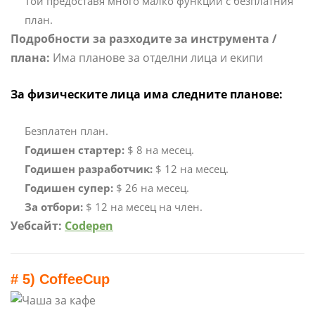
Той предоставя много малко функции с безплатния
план.
Подробности за разходите за инструмента /
плана:
Има планове за отделни лица и екипи
За физическите лица има следните планове:
Безплатен план.
Годишен стартер:
$ 8 на месец.
Годишен разработчик:
$ 12 на месец.
Годишен супер:
$ 26 на месец.
За отбори:
$ 12 на месец на член.
Уебсайт:
Codepen
# 5) CoffeeCup