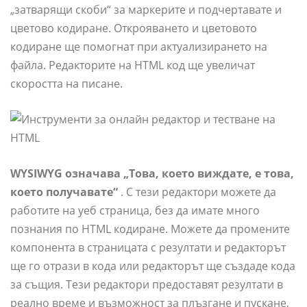
„затварящи скоби“ за маркерите и подчертавате и
цветово кодиране. Открояването и цветовото
кодиране ще помогнат при актуализирането на
файла. Редакторите на HTML код ще увеличат
скоростта на писане.
WYSIWYG означава „Това, което виждате, е това,
което получавате“
. С тези редактори можете да
работите на уеб страница, без да имате много
познания по HTML кодиране. Можете да промените
компонента в страницата с резултати и редакторът
ще го отрази в кода или редакторът ще създаде кода
за същия. Тези редактори предоставят резултати в
реално време и възможност за плъзгане и пускане,