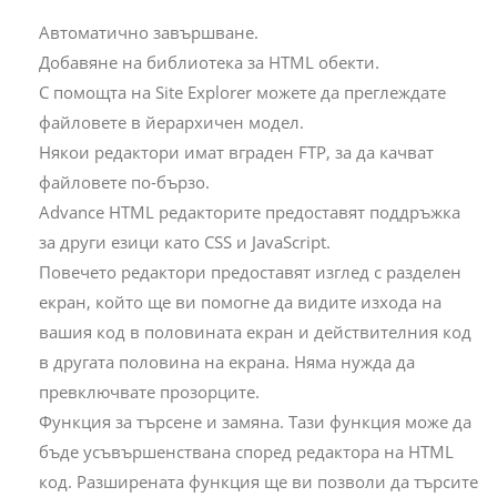
Автоматично завършване.
Добавяне на библиотека за HTML обекти.
С помощта на Site Explorer можете да преглеждате
файловете в йерархичен модел.
Някои редактори имат вграден FTP, за да качват
файловете по-бързо.
Advance HTML редакторите предоставят поддръжка
за други езици като CSS и JavaScript.
Повечето редактори предоставят изглед с разделен
екран, който ще ви помогне да видите изхода на
вашия код в половината екран и действителния код
в другата половина на екрана. Няма нужда да
превключвате прозорците.
Функция за търсене и замяна. Тази функция може да
бъде усъвършенствана според редактора на HTML
код. Разширената функция ще ви позволи да търсите