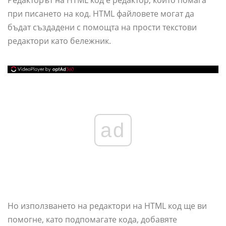
Редакторът на HTML код е редактор, който помага
при писането на код. HTML файловете могат да
бъдат създадени с помощта на прости текстови
редактори като бележник.
ad
Но използването на редактори на HTML код ще ви
помогне, като подпомагате кода, добавяте