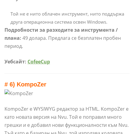
Той не е нито облачен инструмент, нито поддържа
друга операционна система освен Windows.
Подробности за разходите за инструмента /
плана:
49 долара. Предлага се безплатен пробен
период.
Уебсайт:
CofeeCup
# 6) KompoZer
KompoZer е WYSIWYG редактор за HTML. KompoZer е
като новата версия на Nvu. Той е поправил много
грешки и е добавил нови функционалности към Nvu.
Тъй като е базиран на Nvu, той използва кодовата