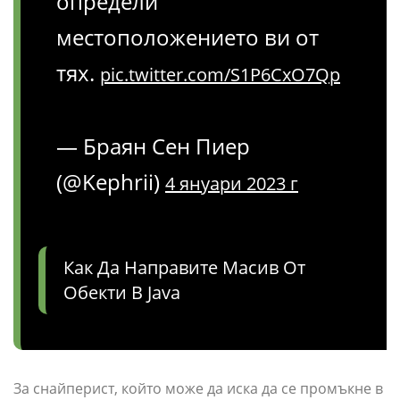
определи
местоположението ви от
тях.
pic.twitter.com/S1P6CxO7Qp
— Браян Сен Пиер
(@Kephrii)
4 януари 2023 г
Как Да Направите Масив От
Обекти В Java
За снайперист, който може да иска да се промъкне в