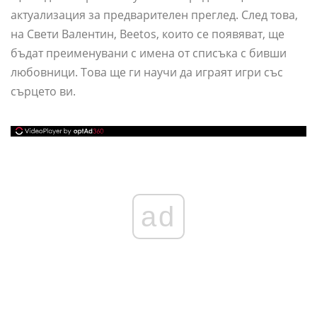
актуализация за предварителен преглед. След това,
на Свети Валентин, Beetos, които се появяват, ще
бъдат преименувани с имена от списъка с бивши
любовници. Това ще ги научи да играят игри със
сърцето ви.
ad