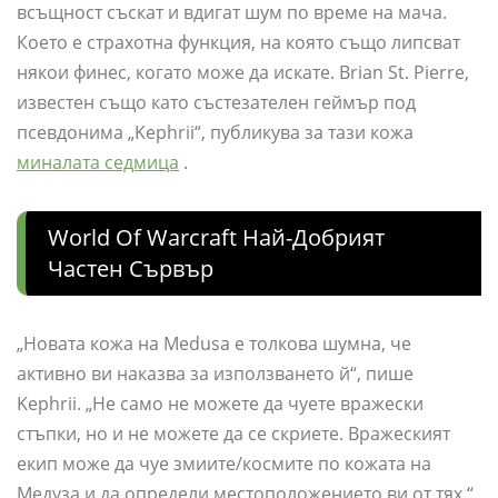
всъщност съскат и вдигат шум по време на мача.
Което е страхотна функция, на която също липсват
някои финес, когато може да искате. Brian St. Pierre,
известен също като състезателен геймър под
псевдонима „Kephrii“, публикува за тази кожа
миналата седмица
.
World Of Warcraft Най-Добрият
Частен Сървър
„Новата кожа на Medusa е толкова шумна, че
активно ви наказва за използването й“, пише
Kephrii. „Не само не можете да чуете вражески
стъпки, но и не можете да се скриете. Вражеският
екип може да чуе змиите/космите по кожата на
Медуза и да определи местоположението ви от тях.“