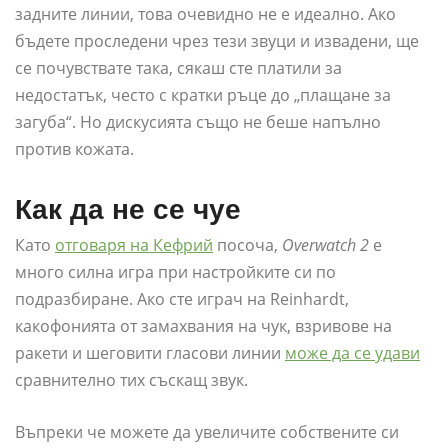
задните линии, това очевидно не е идеално. Ако
бъдете проследени чрез тези звуци и извадени, ще
се почувствате така, сякаш сте платили за
недостатък, често с кратки ръце до „плащане за
загуба“. Но дискусията също не беше напълно
против кожата.
Как да не се чуе
Като
отговаря на Кефрий
посоча,
Overwatch 2
е
много силна игра при настройките си по
подразбиране. Ако сте играч на Reinhardt,
какофонията от замахвания на чук, взривове на
ракети и шеговити гласови линии
може да се удави
сравнително тих съскащ звук.
Въпреки че можете да увеличите собствените си