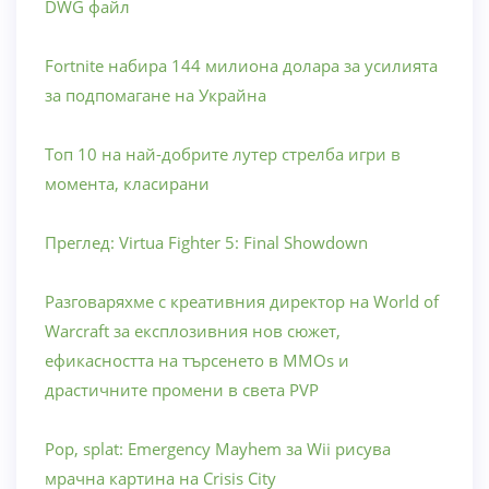
DWG файл
Fortnite набира 144 милиона долара за усилията
за подпомагане на Украйна
Топ 10 на най-добрите лутер стрелба игри в
момента, класирани
Преглед: Virtua Fighter 5: Final Showdown
Разговаряхме с креативния директор на World of
Warcraft за експлозивния нов сюжет,
ефикасността на търсенето в MMOs и
драстичните промени в света PVP
Pop, splat: Emergency Mayhem за Wii рисува
мрачна картина на Crisis City