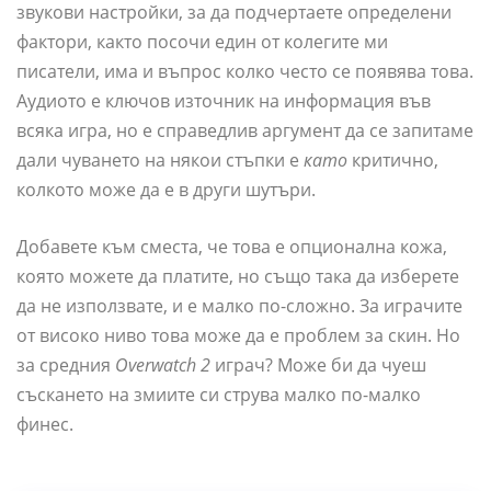
звукови настройки, за да подчертаете определени
фактори, както посочи един от колегите ми
писатели, има и въпрос колко често се появява това.
Аудиото е ключов източник на информация във
всяка игра, но е справедлив аргумент да се запитаме
дали чуването на някои стъпки е
като
критично,
колкото може да е в други шутъри.
Добавете към сместа, че това е опционална кожа,
която можете да платите, но също така да изберете
да не използвате, и е малко по-сложно. За играчите
от високо ниво това може да е проблем за скин. Но
за средния
Overwatch 2
играч? Може би да чуеш
съскането на змиите си струва малко по-малко
финес.