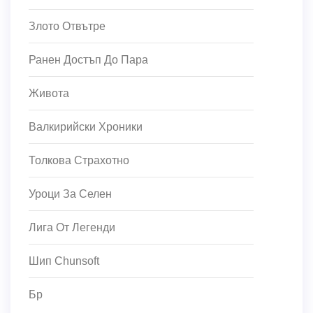
Злото Отвътре
Ранен Достъп До Пара
Живота
Валкирийски Хроники
Толкова Страхотно
Уроци За Селен
Лига От Легенди
Шип Chunsoft
Бр