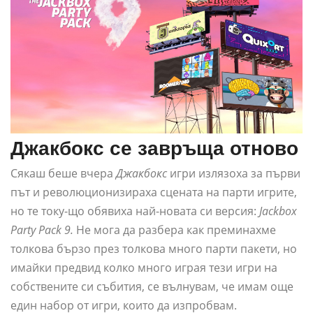
Джакбокс се завръща отново
Сякаш беше вчера
Джакбокс
игри излязоха за първи
път и революционизираха сцената на парти игрите,
но те току-що обявиха най-новата си версия:
Jackbox
Party Pack 9.
Не мога да разбера как преминахме
толкова бързо през толкова много парти пакети, но
имайки предвид колко много играя тези игри на
собствените си събития, се вълнувам, че имам още
един набор от игри, които да изпробвам.