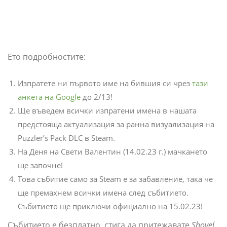
Ето подробностите:
Изпратете ни първото име на бившия си чрез
тази
анкета на Google
до 2/13!
Ще въведем всички изпратени имена в нашата
предстояща актуализация за ранна визуализация на
Puzzler’s Pack DLC в Steam.
На Деня на Свети Валентин (14.02.23 г.) мачкането
ще започне!
Това събитие само за Steam е за забавление, така че
ще премахнем всички имена след събитието.
Събитието ще приключи официално на 15.02.23!
Събитието е безплатно, стига да притежавате
Shovel