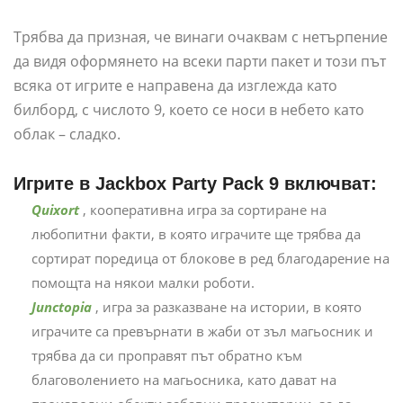
Трябва да призная, че винаги очаквам с нетърпение
да видя оформянето на всеки парти пакет и този път
всяка от игрите е направена да изглежда като
билборд, с числото 9, което се носи в небето като
облак – сладко.
Игрите в Jackbox Party Pack 9 включват:
Quixort
, кооперативна игра за сортиране на
любопитни факти, в която играчите ще трябва да
сортират поредица от блокове в ред благодарение на
помощта на някои малки роботи.
Junctopia
, игра за разказване на истории, в която
играчите са превърнати в жаби от зъл магьосник и
трябва да си проправят път обратно към
благоволението на магьосника, като дават на