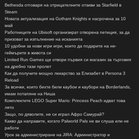
Bethesda отговаря на отрицателните отзиви за Starfield в
Steam
Новата актуализация на Gotham Knights е насрочена за 10
май
Работниците на Ubisoft организират отворена петиция, за да
призоват за изпълнение на исканията
10 удобни за нови игри игри, които да подарите на не-
геймърите в живота си
Limited Run Games ще отвори първия си магазин за търговия
на дребно тази пролет
Как да получите мощно лекарство за Елизабет в Persona 3
Reload
За всички, които бихте били каубои и каубори на Borderlands,
имам потапяне на Ниша
Комплектите LEGO Super Mario: Princess Peach идват това
лято
Защо, по дяволите, не си играл Афро Самурай?
Какво да направите, когато Palworld Pals не ви слуша или не
работи
Урок за администриране на JIRA: Администратор и