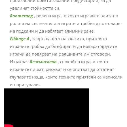
произволни обекти забавни предистории, за да
увеличат стойността си.
Roomerang
, ролева игра, в която играчите влизат в
ролята на състезатели в игрите и трябва да отговарят
на подкани и да избягват елиминиране.
Fibbage 4
, завръщането на класика, при която
играчите трябва да блъфират и да накарат другите
играчи да повярват на фалшивите им отговори.
И накрая
Безсмислено
, спокойна игра, в която
играчите пишат, рисуват и се опитват да отгатнат
глупавите неща, които техните приятели са написали
и нарисували.