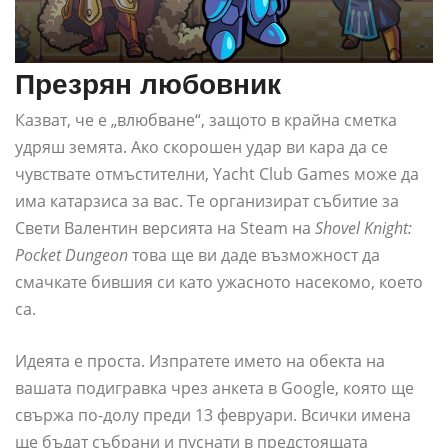
Презрян любовник
Казват, че е „влюбване“, защото в крайна сметка
удряш земята. Ако скорошен удар ви кара да се
чувствате отмъстителни, Yacht Club Games може да
има катарзиса за вас. Те организират събитие за
Свети Валентин версията на Steam на
Shovel Knight:
Pocket Dungeon
това ще ви даде възможност да
смачкате бившия си като ужасното насекомо, което
са.
Идеята е проста. Изпратете името на обекта на
вашата подигравка чрез анкета в Google, която ще
свържа по-долу преди 13 февруари. Всички имена
ще бъдат събрани и пуснати в предстоящата