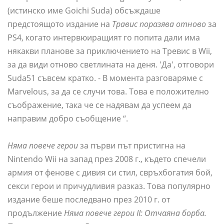
(истинско име Goichi Suda) обсъждаше
предстоящото издание на
Травис поразява отново
за
PS4, когато интервюиращият го попита дали има
някакви планове за приключението на Тревис в Wii,
за да види отново светлината на деня. 'Да', отговори
Suda51 съвсем кратко. - В момента разговаряме с
Marvelous, за да се случи това. Това е положително
съображение, така че се надявам да успеем да
направим добро съобщение “.
Няма повече герои
за първи път пристигна на
Nintendo Wii на запад през 2008 г., където спечели
армия от фенове с дивия си стил, свръхбогатия бой,
секси герои и причудливия разказ. Това популярно
издание беше последвано през 2010 г. от
продължение
Няма повече герои II: Отчаяна борба.