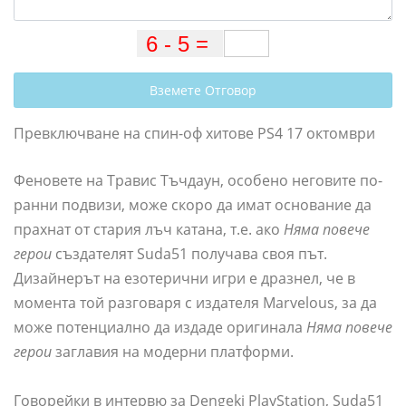
Вземете Отговор
Превключване на спин-оф хитове PS4 17 октомври
Феновете на Травис Тъчдаун, особено неговите по-
ранни подвизи, може скоро да имат основание да
прахнат от стария лъч катана, т.е. ако
Няма повече
герои
създателят Suda51 получава своя път.
Дизайнерът на езотерични игри е дразнел, че в
момента той разговаря с издателя Marvelous, за да
може потенциално да издаде оригинала
Няма повече
герои
заглавия на модерни платформи.
Говорейки в интервю за Dengeki PlayStation, Suda51