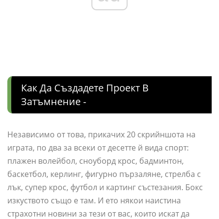
Как Да Създадете Проект В
Затъмнение -
Независимо от това, прикачих 20 скрийншота на
играта, по два за всеки от десетте й вида спорт:
плажен волейбол, сноуборд крос, бадминтон,
баскетбол, керлинг, фигурно пързаляне, стрелба с
лък, супер крос, футбол и картинг състезания. Бокс
изкуството също е там. И ето някои наистина
страхотни новини за тези от вас, които искат да