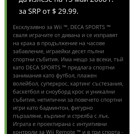
за SRP от $ 29.99.
Ексклузивно за Wii ™, DECA SPORTS ™
сваля играчите от дивана и се изправят
на крака в продължение на часове
забавление, играейки десет пълни
спортни събития. Има нещо за всеки, тъй
като DECA SPORTS ™ предлага спортни
занимания като футбол, плажен
волейбол, суперкрос, картинг състезания,
баскетбол и сноуборд крос и уникални
събития, нетипични за повечето спортни
игри като бадминтон, фигурно
пързаляне, кърлинг и стрелба с лък.
Играта е проектирана с интуитивни
контроли за Wii Remote ™ и в три спорта -