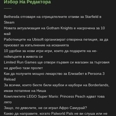
Избор На Редактора
Bethesda отговаря на отрицателните отзиви за Starfield в
Steam
Новата актуализация на Gotham Knights е насрочена за 10
май
Работниците на Ubisoft организират отворена петиция, за да
призоват за изпълнение на исканията
10 удобни за нови игри игри, които да подарите на не-
геймърите в живота си
Limited Run Games ще отвори първия си магазин за търговия
на дребно тази пролет
Как да получите мощно лекарство за Елизабет в Persona 3
Reload
За всички, които бихте били каубои и каубори на Borderlands,
имам потапяне на Ниша
Комплектите LEGO Super Mario: Princess Peach идват това
лято
Защо, по дяволите, не си играл Афро Самурай?
Какво да направите, когато Palworld Pals не ви слуша или не