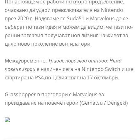
Понастоящем се работи по второ продължение,
очаквано да удари превключвателя на Nintendo
през 2020 г. Надяваме се Suda51 и Marvelous да се
съберат по тази идея и можем да видим, че тези по-
ранни заглавия получават нов лизинг на живот за
цяло ново поколение вентилатори.
Междувременно,
Травис поразява отново: Няма
повече герои
е наличен сега на Nintendo Switch и ще
стартира на PS4 по целия свят на 17 октомври.
Grasshopper в преговори с Marvelous за
преиздаване на повече герои (Gematsu / Dengeki)