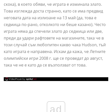
скока), в което обяви, че играта е изминала злато.
Това изглежда доста странно, като се има предвид
неговата дата на излизане на 13 май (да, това е
седмица по-рано, отколкото ни беше казано). Често
играта няма да спечели злато до седмица или две,
преди да удари рафтовете на магазините, така че в
този случай съм любопитен какво чака Hudson, тъй
като играта е направена. Искам да кажа, че Летните
олимпийски игри 2008 г. ще се проведат до август,
така че не е като да се възползват от това.
ad