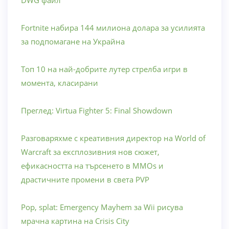
DWG файл
Fortnite набира 144 милиона долара за усилията
за подпомагане на Украйна
Топ 10 на най-добрите лутер стрелба игри в
момента, класирани
Преглед: Virtua Fighter 5: Final Showdown
Разговаряхме с креативния директор на World of
Warcraft за експлозивния нов сюжет,
ефикасността на търсенето в MMOs и
драстичните промени в света PVP
Pop, splat: Emergency Mayhem за Wii рисува
мрачна картина на Crisis City