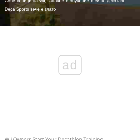
Собственици на Wii, започнете обучението си по декатлон:
Deca Sports вече е злато
ad
Wii Owners Start Your Decathlon Training