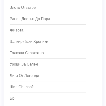
Злото Отвътре
Ранен Достъп До Пара
Живота
Валкирийски Хроники
Толкова Страхотно
Уроци За Селен
Лига От Легенди
Шип Chunsoft
Бр