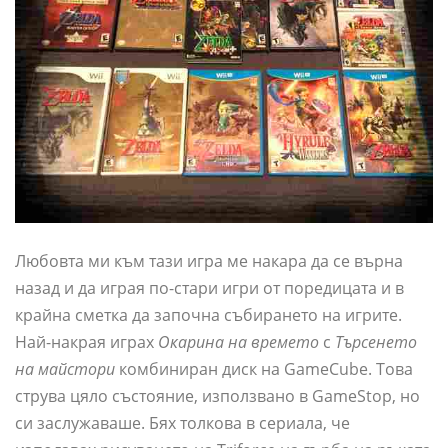
Любовта ми към тази игра ме накара да се върна
назад и да играя по-стари игри от поредицата и в
крайна сметка да започна събирането на игрите.
Най-накрая играх
Окарина на времето
с
Търсенето
на майстори
комбиниран диск на GameCube. Това
струва цяло състояние, използвано в GameStop, но
си заслужаваше. Бях толкова в сериала, че