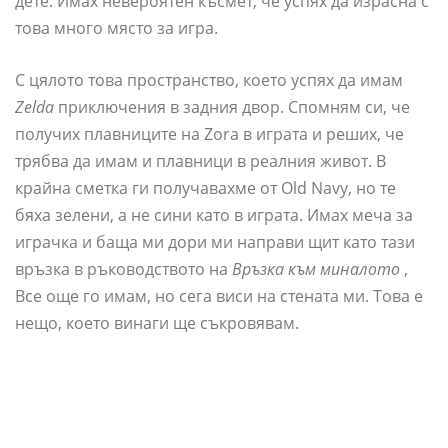
дете. Имах невероятен късмет, че успях да израсна с
това много място за игра.
С цялото това пространство, което успях да имам
Zelda
приключения в задния двор. Спомням си, че
получих плавниците на Zora в играта и реших, че
трябва да имам и плавници в реалния живот. В
крайна сметка ги получавахме от Old Navy, но те
бяха зелени, а не сини като в играта. Имах меча за
играчка и баща ми дори ми направи щит като тази
връзка в ръководството на
Връзка към миналото
,
Все още го имам, но сега виси на стената ми. Това е
нещо, което винаги ще съкровявам.