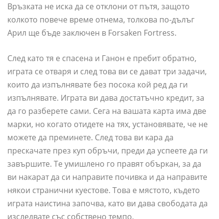
Връзката не иска да се отклони от пътя, защото
колкото повече време отнема, толкова по-дълъг
Арил ще бъде заключен в Forsaken Fortress.
След като тя е спасена и Ганон е пребит обратно,
играта се отваря и след това ви се дават три задачи,
които да изпълнявате без посока кой ред да ги
изпълнявате. Играта ви дава достатъчно кредит, за
да го разберете сами. Сега на вашата карта има две
марки, но когато отидете на тях, установявате, че не
можете да преминете. След това ви кара да
прескачате през куп обръчи, преди да успеете да ги
завършите. Те умишлено го правят объркан, за да
ви накарат да си направите почивка и да направите
някои странични куестове. Това е мястото, където
играта наистина започва, като ви дава свободата да
изследвате със собствено темпо.