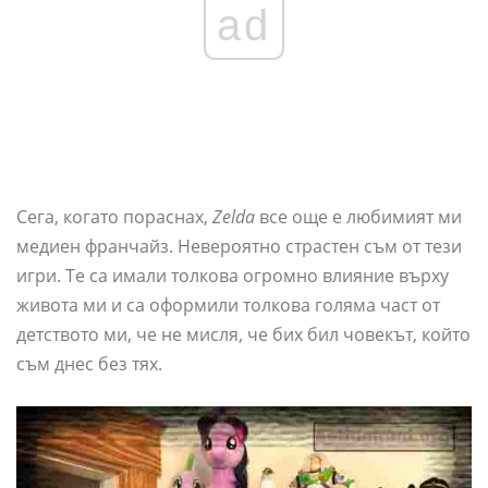
ad
Сега, когато пораснах,
Zelda
все още е любимият ми
медиен франчайз. Невероятно страстен съм от тези
игри. Те са имали толкова огромно влияние върху
живота ми и са оформили толкова голяма част от
детството ми, че не мисля, че бих бил човекът, който
съм днес без тях.