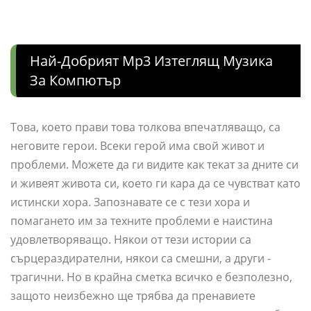
Най-Добрият Mp3 Изтеглящ Музика
За Компютър
Това, което прави това толкова впечатляващо, са
неговите герои. Всеки герой има свой живот и
проблеми. Можете да ги видите как текат за дните си
и живеят живота си, което ги кара да се чувстват като
истински хора. Запознавате се с тези хора и
помагането им за техните проблеми е наистина
удовлетворяващо. Някои от тези истории са
сърцераздирателни, някои са смешни, а други -
трагични. Но в крайна сметка всичко е безполезно,
защото неизбежно ще трябва да пренавиете