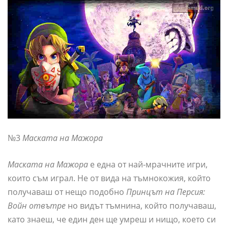
№3
Маската на Мажора
Маската на Мажора
е една от най-мрачните игри,
които съм играл. Не от вида на тъмнокожия, който
получаваш от нещо подобно
Принцът на Персия:
Войн отвътре
но видът тъмнина, който получаваш,
като знаеш, че един ден ще умреш и нищо, което си