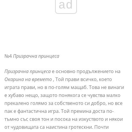
ad
№4
Призрачна принцеса
Призрачна принцеса
е основно продължението на
Окарина на времето
, Той прави всичко, което
играта прави, но в по-голям мащаб. Това не винаги
е хубаво нещо, защото понякога се чувства малко
прекалено голямо за собственото си добро, но все
пак е фантастична игра. Той премина доста по-
тъмно със своя тон и посока на изкуството и някои
от чудовищата са наистина гротескни. Почти