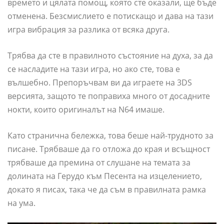
времето и цялата помощ, която сте оказали, ще бъде
отменена. Безсмислието е потискащо и дава на тази
игра вибрация за разлика от всяка друга.
Трябва да сте в правилното състояние на духа, за да
се насладите на тази игра, но ако сте, това е
вълшебно. Препоръчвам ви да играете на 3DS
версията, защото те поправиха много от досадните
нокти, които оригиналът на N64 имаше.
Като странична бележка, това беше най-трудното за
писане. Трябваше да го отложа до края и всъщност
трябваше да премина от слушане на темата за
долината на Герудо към Песента на изцелението,
докато я писах, така че да съм в правилната рамка
на ума.