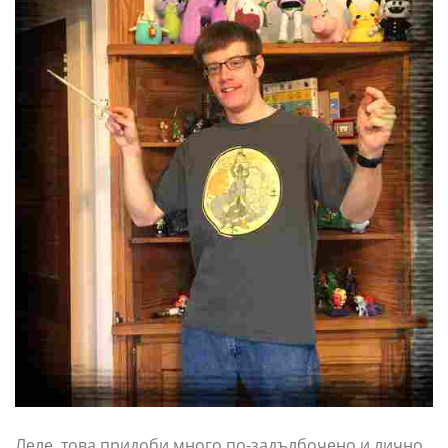
Леле, това придоби много по-задълбочено и лично,