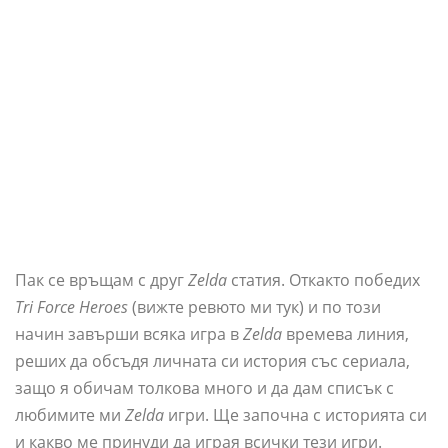
Пак се връщам с друг
Zelda
статия. Откакто победих
Tri Force Heroes
(вижте ревюто ми тук) и по този
начин завърши всяка игра в
Zelda
времева линия,
реших да обсъдя личната си история със сериала,
защо я обичам толкова много и да дам списък с
любимите ми
Zelda
игри. Ще започна с историята си
и какво ме принуди да играя всички тези игри.