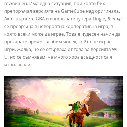
възвишен. Има една ситуация, при която бих
препоръчал версията на GameCube над оригинала.
Ако свържете GBA и използвате тунера Tingle,
Вятър
се превръща в невероятна кооперативна игра, в
която всеки може да играе. Това е чудесен начин да
прекарате време с любим човек, който не играе
игри. Жалко, че се отърваха от това за версията Wii
U, но се съмнявам, че много хора всъщност са я
използвали.