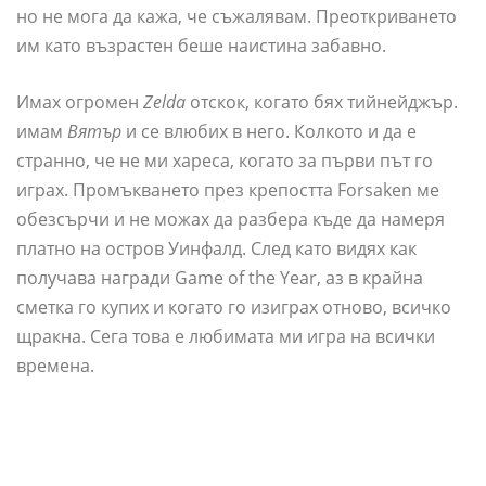
но не мога да кажа, че съжалявам. Преоткриването
им като възрастен беше наистина забавно.
Имах огромен
Zelda
отскок, когато бях тийнейджър.
имам
Вятър
и се влюбих в него. Колкото и да е
странно, че не ми хареса, когато за първи път го
играх. Промъкването през крепостта Forsaken ме
обезсърчи и не можах да разбера къде да намеря
платно на остров Уинфалд. След като видях как
получава награди Game of the Year, аз в крайна
сметка го купих и когато го изиграх отново, всичко
щракна. Сега това е любимата ми игра на всички
времена.