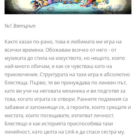
№1
Вятърът
Както казах по-рано, това е любимата ми игра на
всички времена. Обожавам всичко от него - от
музиката до стила на изкуството, но нещото, което
най-много обичам, е как се чувстваш като на
приключение. Структурата на тази игра е абсолютно
блестяща. Първо, тя ви принуждава по линеен път,
като ви учи на неговата механика и ви подготвя за
това, когато играта се отвори. Ранните подземия са
забавни и запомнящи се, а героите, които срещате и
местата, които посещавате, изпитват личност.
Блестящо е как историята приспособява тази
линейност, като целта на Link е да спаси сестра му.