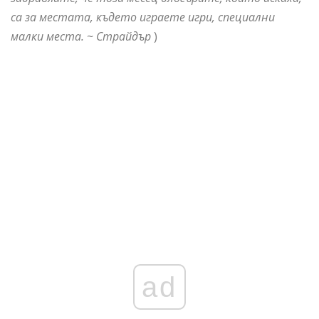
са за местата, където играете игри, специални
малки места. ~ Страйдър
)
ad