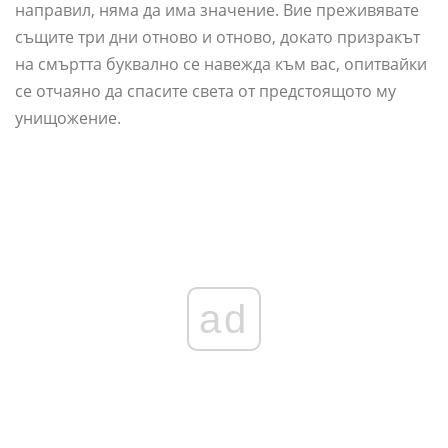
направил, няма да има значение. Вие преживявате
същите три дни отново и отново, докато призракът
на смъртта буквално се навежда към вас, опитвайки
се отчаяно да спасите света от предстоящото му
унищожение.
ad