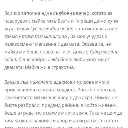
Всичко започна една съдбовна вечер, когато аз
пазарувах с майка ми в Sears и тя реши да ми купи
игра. исках
Суперзвездни войни
но тя искаше да ме
вземе
Връзка към миналото
, За мое учудване
излязохме от магазина с двамата. Оказва се, че
майка ми беше права на тази. Докато
Суперзвездни
войни
беше добро,
Zelda
беше любимият ми от
двамата. Майка ми е страхотна.
Връзка към миналото
вдъхнови толкова много
приключения от моята младост. Когато пораснах,
семейството ми имаше двор с два акра. Никога не
бихте разбрали, предвид района, в който живеем,
беше в града, но имахме много земя. Така че щях да
тичам около задния си двор и да играя много като