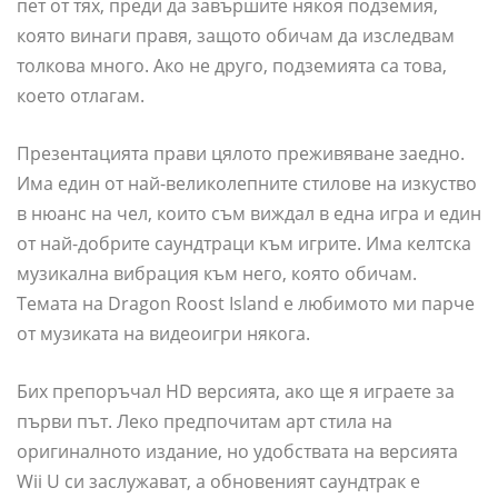
пет от тях, преди да завършите някоя подземия,
която винаги правя, защото обичам да изследвам
толкова много. Ако не друго, подземията са това,
което отлагам.
Презентацията прави цялото преживяване заедно.
Има един от най-великолепните стилове на изкуство
в нюанс на чел, които съм виждал в една игра и един
от най-добрите саундтраци към игрите. Има келтска
музикална вибрация към него, която обичам.
Темата на Dragon Roost Island е любимото ми парче
от музиката на видеоигри някога.
Бих препоръчал HD версията, ако ще я играете за
първи път. Леко предпочитам арт стила на
оригиналното издание, но удобствата на версията
Wii U си заслужават, а обновеният саундтрак е