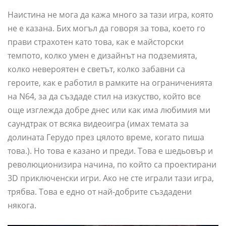
Наистина не мога да кажа много за тази игра, която
не е казана. Бих могъл да говоря за това, което го
прави страхотен като това, как е майсторски
темпото, колко умен е дизайнът на подземията,
колко невероятен е светът, колко забавни са
героите, как е работил в рамките на ограниченията
на N64, за да създаде стил на изкуство, който все
още изглежда добре днес или как има любимия ми
саундтрак от всяка видеоигра (имах темата за
долината Герудо през цялото време, когато пиша
това.). Но това е казано и преди. Това е шедьовър и
революционизира начина, по който са проектирани
3D приключенски игри. Ако не сте играли тази игра,
трябва. Това е едно от най-добрите създадени
някога.