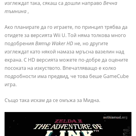
изглеждат така, сякаш са дошли направо
Вечна
тъмнина
,
Ако планирате да го играете, по принцип трябва да
отидете за версията Wii U. Той няма толкова много
подобрения
Вятър Waker HD
не, но другите
изглеждат като някой намаза мръсна вазелин над
екрана. С HD версията можете по-добре да оцените
посоката на изкуството. Впечатляващо е колко
подробности има предвид, че това беше GameCube
игра.
Също така искам да се омъжа за Мидна.