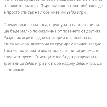
отколкото очаквах. Първоначално това трябваше да
е просто списък на любимите ми
Zelda
игри.
Преминаване към това; структурата на този списък
ще бъде малко по-различна от повечето от другите.
Разделих игрите в две категории въз основа на
стила на игра, вместо да ги групирам всички заедно.
Така че получавате два списъка от пет игри вместо
списък от десет. Списъците ще бъдат разделени на
трети лица
Zelda
игри и отгоре надолу
Zelda
игри. Да
започваме.