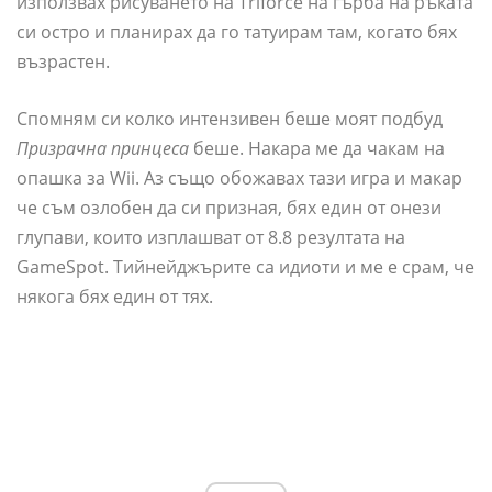
използвах рисуването на Triforce на гърба на ръката
си остро и планирах да го татуирам там, когато бях
възрастен.
Спомням си колко интензивен беше моят подбуд
Призрачна принцеса
беше. Накара ме да чакам на
опашка за Wii. Аз също обожавах тази игра и макар
че съм озлобен да си призная, бях един от онези
глупави, които изплашват от 8.8 резултата на
GameSpot. Тийнейджърите са идиоти и ме е срам, че
някога бях един от тях.