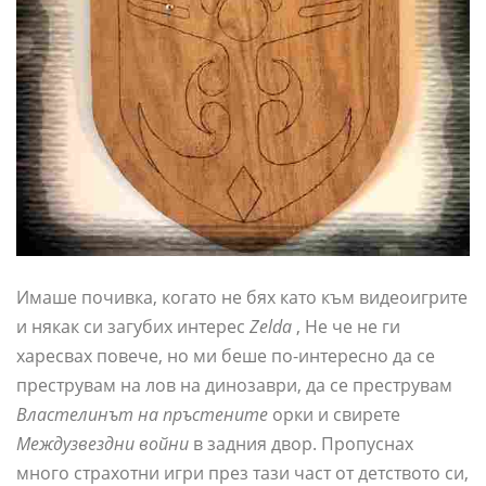
Имаше почивка, когато не бях като към видеоигрите
и някак си загубих интерес
Zelda
, Не че не ги
харесвах повече, но ми беше по-интересно да се
преструвам на лов на динозаври, да се преструвам
Властелинът на пръстените
орки и свирете
Междузвездни войни
в задния двор. Пропуснах
много страхотни игри през тази част от детството си,