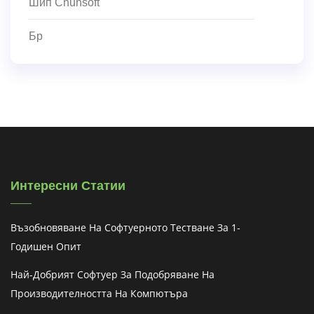
Шип Chunsoft
Бр
Интересни Статии
Възобновяване На Софтуерното Тестване За 1-
Годишен Опит
Най-Добрият Софтуер За Подобряване На
Производителността На Компютъра