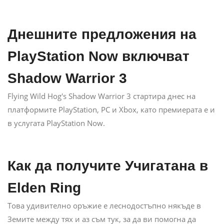
Днешните предложения на
PlayStation Now включват
Shadow Warrior 3
Flying Wild Hog's Shadow Warrior 3 стартира днес на
платформите PlayStation, PC и Xbox, като премиерата е и
в услугата PlayStation Now.
Как да получите Учигатана в
Elden Ring
Това удивително оръжие е леснодостъпно някъде в
Земите между тях и аз съм тук, за да ви помогна да