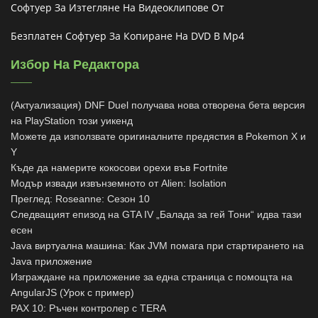
Софтуер За Изтегляне На Видеоклипове От
Безплатен Софтуер За Копиране На DVD В Mp4
Избор На Редактора
(Актуализация) DNF Duel получава нова отворена бета версия
на PlayStation този уикенд
Можете да използвате оригиналните предястия в Pokemon X и
Y
Къде да намерите кокосови орехи във Fortnite
Модър извади извънземното от Alien: Isolation
Преглед: Roseanne: Сезон 10
Следващият епизод на GTA IV „Балада за гей Тони“ идва тази
есен
Java виртуална машина: Как JVM помага при стартирането на
Java приложение
Изграждане на приложение за една страница с помощта на
AngularJS (Урок с пример)
PAX 10: Ръчен контролер с TERA