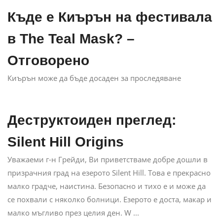
Къде е Киърън на фестивала
в The Teal Mask? –
Отговорено
Киърън може да бъде досаден за проследяване
Деструктоиден преглед:
Silent Hill Origins
Уважаеми г-н Грейди, Ви приветстваме добре дошли в
призрачния град на езерото Silent Hill. Това е прекрасно
малко градче, наистина. Безопасно и тихо е и може да
се похвали с няколко болници. Езерото е доста, макар и
малко мъгливо през целия ден. W ...