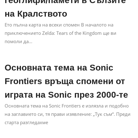
геоглифи/памети в Сълзите
на Кралството
Ето пълна карта на всеки спомен В началото на
приключението Zelda: Tears of the Kingdom ще ви
помоли да...
Основната тема на Sonic
Frontiers връща спомени от
играта на Sonic през 2000-те
Основната тема на Sonic Frontiers е излязла и подобно
на заглавието си, тя прави изявление: „Тук съм“. Преди
старта разгледахме