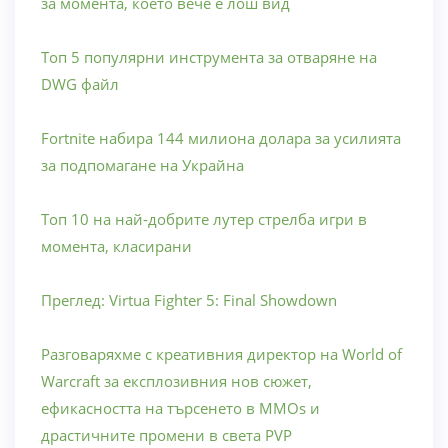
за момента, което вече е лош вид
Топ 5 популярни инструмента за отваряне на
DWG файл
Fortnite набира 144 милиона долара за усилията
за подпомагане на Украйна
Топ 10 на най-добрите лутер стрелба игри в
момента, класирани
Преглед: Virtua Fighter 5: Final Showdown
Разговаряхме с креативния директор на World of
Warcraft за експлозивния нов сюжет,
ефикасността на търсенето в MMOs и
драстичните промени в света PVP