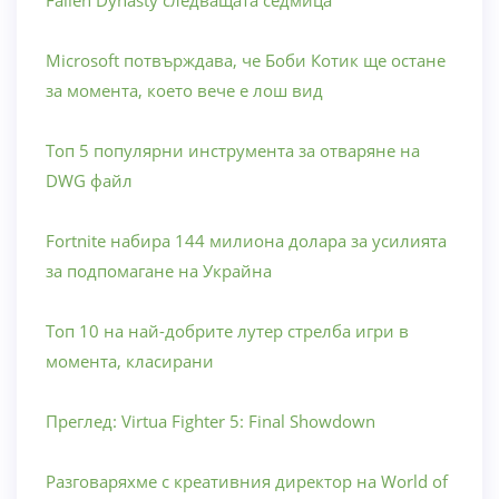
Fallen Dynasty следващата седмица
Microsoft потвърждава, че Боби Котик ще остане
за момента, което вече е лош вид
Топ 5 популярни инструмента за отваряне на
DWG файл
Fortnite набира 144 милиона долара за усилията
за подпомагане на Украйна
Топ 10 на най-добрите лутер стрелба игри в
момента, класирани
Преглед: Virtua Fighter 5: Final Showdown
Разговаряхме с креативния директор на World of