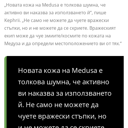
„Новата кожа на Medusa е толкова шумна, че
активно ви наказва за използването й“, пише
Kephrii. „Не само не можете да чуете вражески
стъпки, но и не можете да се скриете. Вражеският
екип може да чуе змиите/космите по кожата на
Медуза и да определи местоположението ви от тях.“
Новата кожа на Medusa е
толкова шумна, че активно
ви наказва за използването
й. Не само не можете да
чуете вражески стъпки, но
и не можете да се скриете.