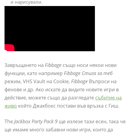
и нарисували.
Завръщането на
Fibbage
също носи някои нови
функции, като например
Fibbage Стига за теб
режим, VHS Vault на Cookie,
Fibbage
Въпроси на
фенове и др. Ако искате да видите новите игри в
действие, можете също да разгледате
събитие на
живо
който Джакбокс постави във връзка с Гиш.
The
Jackbox Party Pack 9
ще излезе тази есен, така че
ще имаме много забавни нови игри, които да