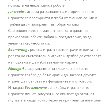
помощта на някои малки роботи.
Junctopia
, игра за разказване на истории, в която
играчите са превърнати в жаби от зъл магьосник и
трябва да си проправят път обратно към
благоволението на магьосника, като дават на
произволни обекти забавни предистории, за да
увеличат стойността си.
Roomerang
, ролева игра, в която играчите влизат в
ролята на състезатели в игрите и трябва да отговарят
на подкани и да избягват елиминиране.
Fibbage 4
, завръщането на класика, при която
играчите трябва да блъфират и да накарат другите
играчи да повярват на фалшивите им отговори.
И накрая
Безсмислено
, спокойна игра, в която
играчите пишат, рисуват и се опитват да отгатнат
глупавите неща, които техните приятели са написали