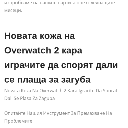
изпробваме на нашите партита през следващите
месеци.
Новата кожа на
Overwatch 2 кара
играчите да спорят дали
се плаща за загуба
Novata Koza Na Overwatch 2 Kara Igracite Da Sporat
Dali Se Plasa Za Zaguba
Опитайте Нашия Инструмент За Премахване На
Проблемите