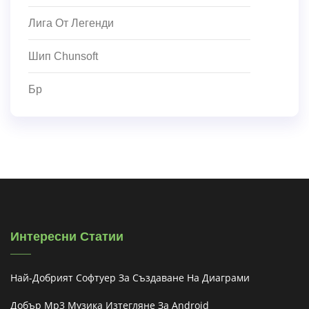
Лига От Легенди
Шип Chunsoft
Бр
Интересни Статии
Най-Добрият Софтуер За Създаване На Диаграми
Добър Mp3 Музика Изтегляне За Android