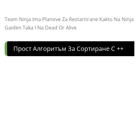
Team Ninja Ima Planove Za Restartirane Kakto Na Ninja
Gaiden Taka I Na Dead Or Alive
Прост Алгоритъм За Сортиране C ++