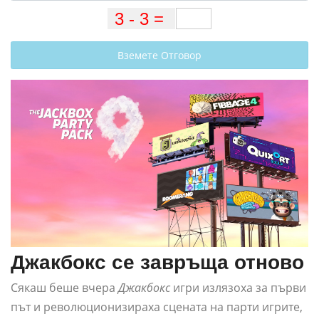
Вземете Отговор
Джакбокс се завръща отново
Сякаш беше вчера
Джакбокс
игри излязоха за първи
път и революционизираха сцената на парти игрите,