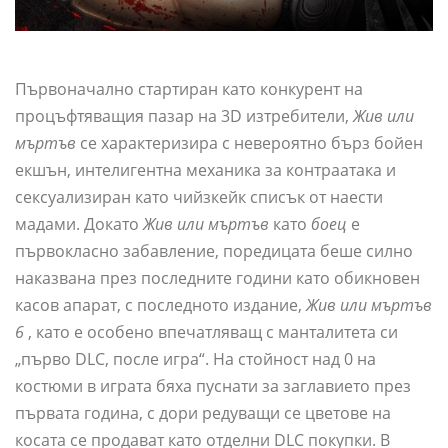
Първоначално стартиран като конкурент на
процъфтяващия пазар на 3D изтребители,
Жив или
мъртъв
се характеризира с невероятно бърз бойен
екшън, интелигентна механика за контраатака и
сексуализиран като чийзкейк списък от наести
мадами. Докато
Жив или мъртъв
като
боец
е
първокласно забавление, поредицата беше силно
наказвана през последните години като обикновен
касов апарат, с последното издание,
Жив или мъртъв
6
, като е особено впечатляващ с манталитета си
„първо DLC, после игра“. На стойност над 0 на
костюми в играта бяха пуснати за заглавието през
първата година, с дори редуващи се цветове на
косата се продават като отделни DLC покупки. В