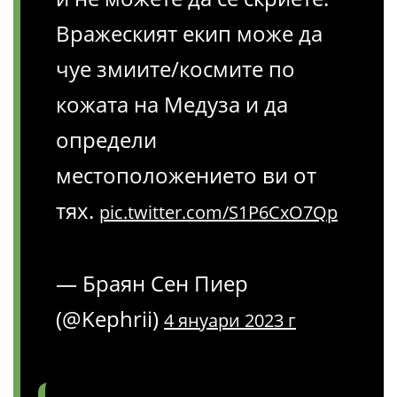
Вражеският екип може да
чуе змиите/космите по
кожата на Медуза и да
определи
местоположението ви от
тях.
pic.twitter.com/S1P6CxO7Qp
— Браян Сен Пиер
(@Kephrii)
4 януари 2023 г