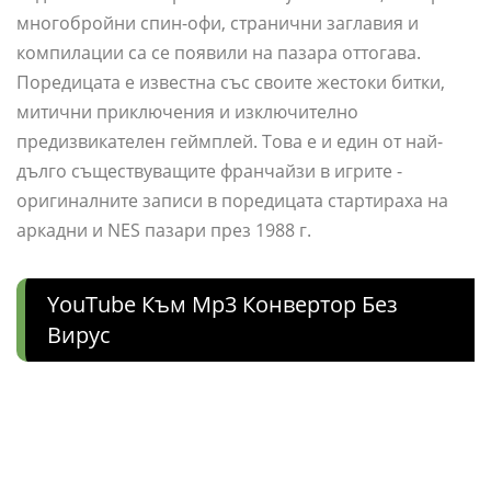
многобройни спин-офи, странични заглавия и
компилации са се появили на пазара оттогава.
Поредицата е известна със своите жестоки битки,
митични приключения и изключително
предизвикателен геймплей. Това е и един от най-
дълго съществуващите франчайзи в игрите -
оригиналните записи в поредицата стартираха на
аркадни и NES пазари през 1988 г.
YouTube Към Mp3 Конвертор Без
Вирус