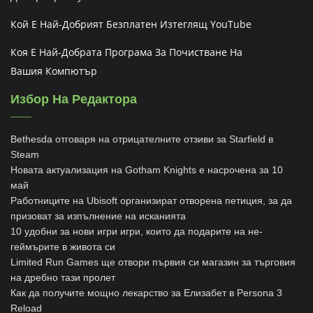
Кой Е Най-Добрият Безплатен Изтеглящ YouTube
Коя Е Най-Добрата Програма За Почистване На
Вашия Компютър
Избор На Редактора
Bethesda отговаря на отрицателните отзиви за Starfield в
Steam
Новата актуализация на Gotham Knights е насрочена за 10
май
Работниците на Ubisoft организират отворена петиция, за да
призоват за изпълнение на исканията
10 удобни за нови игри игри, които да подарите на не-
геймърите в живота си
Limited Run Games ще отвори първия си магазин за търговия
на дребно тази пролет
Как да получите мощно лекарство за Елизабет в Persona 3
Reload