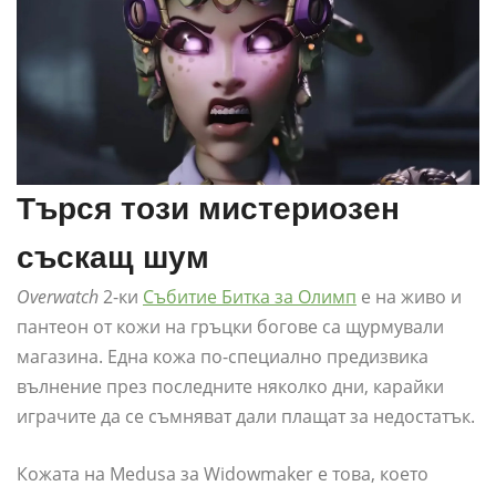
Търся този мистериозен
съскащ шум
Overwatch
2-ки
Събитие Битка за Олимп
е на живо и
пантеон от кожи на гръцки богове са щурмували
магазина. Една кожа по-специално предизвика
вълнение през последните няколко дни, карайки
играчите да се съмняват дали плащат за недостатък.
Кожата на Medusa за Widowmaker е това, което