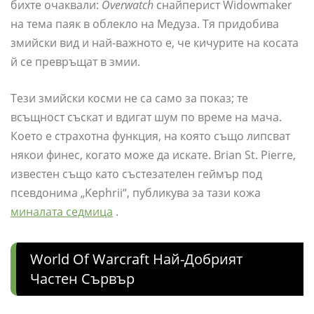
бихте очаквали:
Overwatch
снайперист Widowmaker
на тема паяк в облекло на Медуза. Тя придобива
змийски вид и най-важното е, че кичурите на косата
й се превръщат в змии.
Тези змийски косми не са само за показ; те
всъщност съскат и вдигат шум по време на мача.
Което е страхотна функция, на която също липсват
някои финес, когато може да искате. Brian St. Pierre,
известен също като състезателен геймър под
псевдонима „Kephrii“, публикува за тази кожа
миналата седмица
.
World Of Warcraft Най-Добрият
Частен Сървър