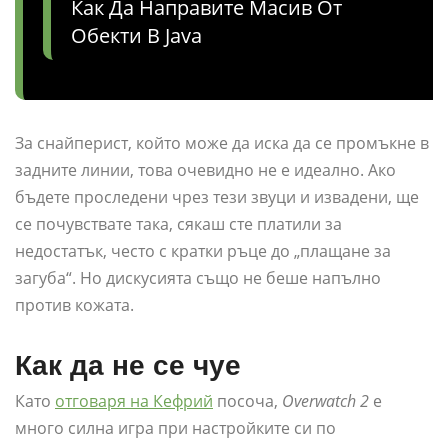
Как Да Направите Масив От
Обекти В Java
За снайперист, който може да иска да се промъкне в
задните линии, това очевидно не е идеално. Ако
бъдете проследени чрез тези звуци и извадени, ще
се почувствате така, сякаш сте платили за
недостатък, често с кратки ръце до „плащане за
загуба“. Но дискусията също не беше напълно
против кожата.
Как да не се чуе
Като
отговаря на Кефрий
посоча,
Overwatch 2
е
много силна игра при настройките си по