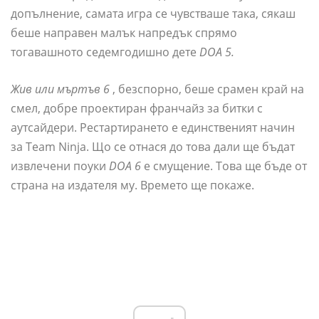
допълнение, самата игра се чувстваше така, сякаш
беше направен малък напредък спрямо
тогавашното седемгодишно дете
DOA 5.
Жив или мъртъв 6
, безспорно, беше срамен край на
смел, добре проектиран франчайз за битки с
аутсайдери. Рестартирането е единственият начин
за Team Ninja. Що се отнася до това дали ще бъдат
извлечени поуки
DOA 6
е смущение. Това ще бъде от
страна на издателя му. Времето ще покаже.