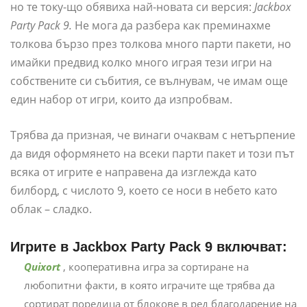
но те току-що обявиха най-новата си версия:
Jackbox
Party Pack 9.
Не мога да разбера как преминахме
толкова бързо през толкова много парти пакети, но
имайки предвид колко много играя тези игри на
собствените си събития, се вълнувам, че имам още
един набор от игри, които да изпробвам.
Трябва да призная, че винаги очаквам с нетърпение
да видя оформянето на всеки парти пакет и този път
всяка от игрите е направена да изглежда като
билборд, с числото 9, което се носи в небето като
облак – сладко.
Игрите в Jackbox Party Pack 9 включват:
Quixort
, кооперативна игра за сортиране на
любопитни факти, в която играчите ще трябва да
сортират поредица от блокове в ред благодарение на