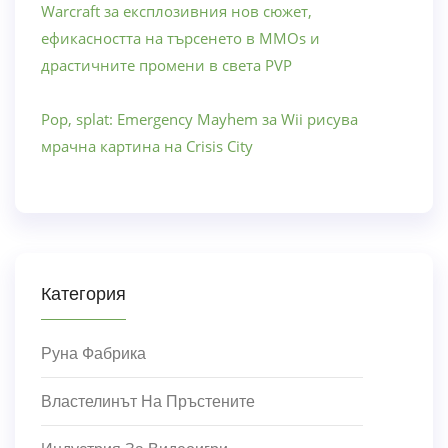
Warcraft за експлозивния нов сюжет,
ефикасността на търсенето в MMOs и
драстичните промени в света PVP
Pop, splat: Emergency Mayhem за Wii рисува
мрачна картина на Crisis City
Категория
Руна Фабрика
Властелинът На Пръстените