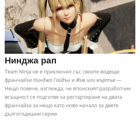
Нинджа рап
Team Ninja не е приключил със своите водещи
франчайзи
Нинджа Гайдън
и
Жив или мъртъв
—
Нещо повече, изглежда, че японският разработчик
всъщност се подготвя за рестартиране на двата
франчайза за нещо като ново начало за двете
дългогодишни серии.