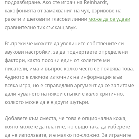
подразбиране. Ако сте играч на Reinhardt,
какофонията от замахвания на чук, взривове на
ракети и шеговити гласови линии
може да се удави
сравнително тих съскащ звук.
Въпреки че можете да увеличите собствените си
звукови настройки, за да подчертаете определени
фактори, както посочи един от колегите ми
писатели, има и въпрос колко често се появява това.
Аудиото е ключов източник на информация във
всяка игра, но е справедлив аргумент да се запитаме
дали чуването на някои стъпки е
като
критично,
колкото може да е в други шутъри.
Добавете към сместа, че това е опционална кожа,
която можете да платите, но също така да изберете
да не използвате, и е малко по-сложно. За играчите