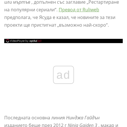
или мъртъв
, допълнен със заглавие „Рестартиране
на популярни сериали“.
Превод от Ruliweb
предполага, че Ясуда е казал, че новините за тези
проекти ще пристигнат „възможно най-скоро“.
ad
Последната основна линия
Нинджа Гайдън
изданието беше през 2012 г
Ninja Gaiden 3
, макар и