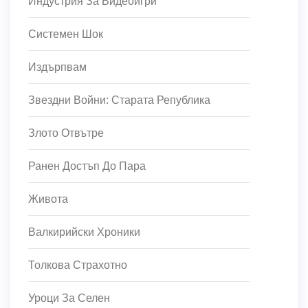
Индустрия За Видеоигри
Системен Шок
Издърпвам
Звездни Войни: Старата Република
Злото Отвътре
Ранен Достъп До Пара
Живота
Валкирийски Хроники
Толкова Страхотно
Уроци За Селен