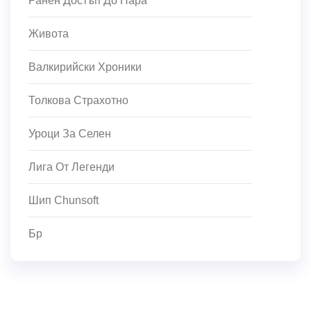
Ранен Достъп До Пара
Живота
Валкирийски Хроники
Толкова Страхотно
Уроци За Селен
Лига От Легенди
Шип Chunsoft
Бр