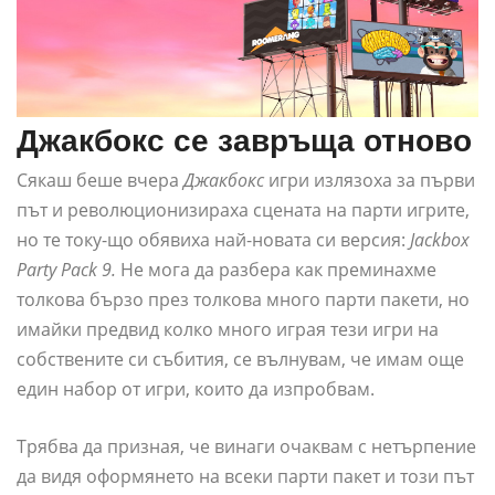
Джакбокс се завръща отново
Сякаш беше вчера
Джакбокс
игри излязоха за първи
път и революционизираха сцената на парти игрите,
но те току-що обявиха най-новата си версия:
Jackbox
Party Pack 9.
Не мога да разбера как преминахме
толкова бързо през толкова много парти пакети, но
имайки предвид колко много играя тези игри на
собствените си събития, се вълнувам, че имам още
един набор от игри, които да изпробвам.
Трябва да призная, че винаги очаквам с нетърпение
да видя оформянето на всеки парти пакет и този път