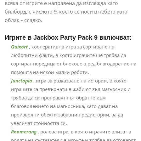
всяка от игрите е направена да изглежда като
билборд, с числото 9, което се носи в небето като
облак – сладко.
Игрите в Jackbox Party Pack 9 включват:
Quixort
, кооперативна игра за сортиране на
любопитни факти, в която играчите ще трябва да
сортират поредица от блокове в ред благодарение на
помощта на някои малки роботи.
Junctopia
, игра за разказване на истории, в която
играчите са превърнати в жаби от зъл магьосник и
трябва да си проправят път обратно към
благоволението на магьосника, като дават на
произволни обекти забавни предистории, за да
увеличат стойността си.
Roomerang
, ролева игра, в която играчите влизат в
ролята на състезатели в игрите и трябва да отговарят