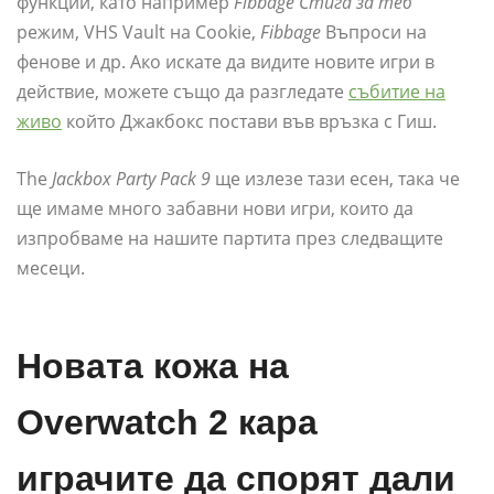
функции, като например
Fibbage Стига за теб
режим, VHS Vault на Cookie,
Fibbage
Въпроси на
фенове и др. Ако искате да видите новите игри в
действие, можете също да разгледате
събитие на
живо
който Джакбокс постави във връзка с Гиш.
The
Jackbox Party Pack 9
ще излезе тази есен, така че
ще имаме много забавни нови игри, които да
изпробваме на нашите партита през следващите
месеци.
Новата кожа на
Overwatch 2 кара
играчите да спорят дали