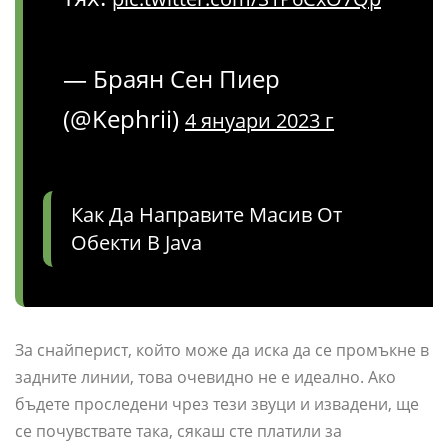
— Браян Сен Пиер
(@Kephrii)
4 януари 2023 г
Как Да Направите Масив От
Обекти В Java
За снайперист, който може да иска да се промъкне в
задните линии, това очевидно не е идеално. Ако
бъдете проследени чрез тези звуци и извадени, ще
се почувствате така, сякаш сте платили за