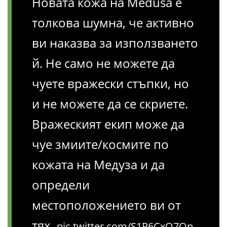
Новата кожа на Medusa е
толкова шумна, че активно
ви наказва за използването
й. Не само не можете да
чуете вражески стъпки, но
и не можете да се скриете.
Вражеският екип може да
чуе змиите/космите по
кожата на Медуза и да
определи
местоположението ви от
тях.
pic.twitter.com/S1P6CxO7Qp