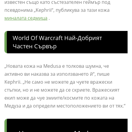
известен също като състезателен геймър под
псевдонима „Kephrii“, публикува за тази кожа
миналата седмица
.
World Of Warcraft Най-Добрият
Частен Сървър
„Новата кожа на Medusa е толкова шумна, че
активно ви наказва за използването й“, пише
Kephrii. „Не само не можете да чуете вражески
стъпки, но и не можете да се скриете. Вражеският
екип може да чуе змиите/космите по кожата на
Медуза и да определи местоположението ви от тях.“