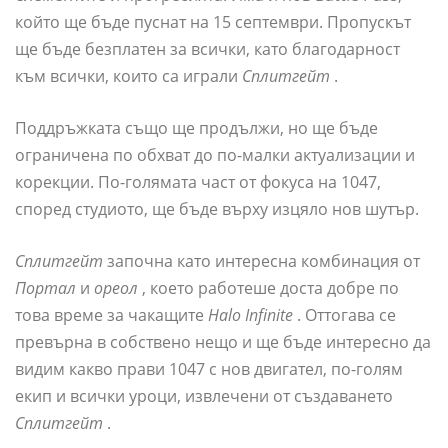
който ще бъде пуснат на 15 септември. Пропускът
ще бъде безплатен за всички, като благодарност
към всички, които са играли
Сплитгейт
.
Поддръжката също ще продължи, но ще бъде
ограничена по обхват до по-малки актуализации и
корекции. По-голямата част от фокуса на 1047,
според студиото, ще бъде върху изцяло нов шутър.
Сплитгейт
започна като интересна комбинация от
Портал
и
ореол
, което работеше доста добре по
това време за чакащите
Halo Infinite
. Оттогава се
превърна в собствено нещо и ще бъде интересно да
видим какво прави 1047 с нов двигател, по-голям
екип и всички уроци, извлечени от създаването
Сплитгейт
.