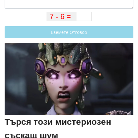
Вземете Отговор
Търся този мистериозен
съскащ шум