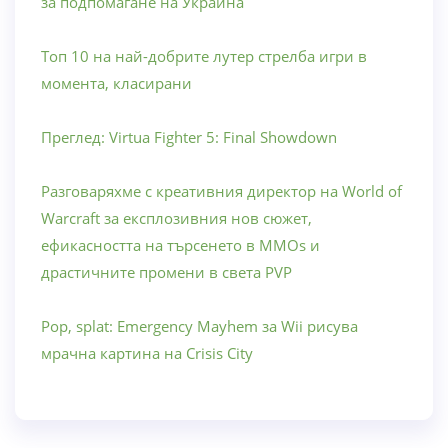
за подпомагане на Украйна
Топ 10 на най-добрите лутер стрелба игри в
момента, класирани
Преглед: Virtua Fighter 5: Final Showdown
Разговаряхме с креативния директор на World of
Warcraft за експлозивния нов сюжет,
ефикасността на търсенето в MMOs и
драстичните промени в света PVP
Pop, splat: Emergency Mayhem за Wii рисува
мрачна картина на Crisis City