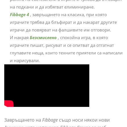
на подкани и да избягват елиминиране.
Fibbage 4
, завръщането на класика, при която
играчите трябва да блъфират и да накарат другите
играчи да повярват на фалшивите им отговори.
И накрая
Безсмислено
, спокойна игра, в която
играчите пишат, рисуват и се опитват да отгатнат
глупавите неща, които техните приятели са написали
и нарисували.
Завръщането на
Fibbage
също носи някои нови