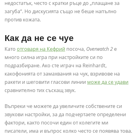
недостатък, често с кратки ръце до „плащане за
загуба“. Но дискусията също не беше напълно
против кожата.
Как да не се чуе
Като
отговаря на Кефрий
посоча,
Overwatch 2
е
много силна игра при настройките си по
подразбиране. Ако сте играч на Reinhardt,
какофонията от замахвания на чук, взривове на
ракети и шеговити гласови линии
може да се удави
сравнително тих съскащ звук.
Въпреки че можете да увеличите собствените си
звукови настройки, за да подчертаете определени
фактори, както посочи един от колегите ми
писатели, има и въпрос колко често се появява това.