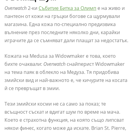
Overwatch
2-ки
Събитие Битка за Олимп
е на живо и
пантеон от кожи на гръцки богове са щурмували
магазина. Една кожа по-специално предизвика
вълнение през последните няколко дни, карайки
играчите да се съмняват дали плащат за недостатък.
Кожата на Medusa за Widowmaker е това, което
бихте очаквали:
Overwatch
снайперист Widowmaker
на тема паяк в облекло на Медуза. Тя придобива
змийски вид и най-важното е, че кичурите на косата
й се превръщат в змии.
Тези змийски косми не са само за показ; те
всъщност съскат и вдигат шум по време на мача.
Което е страхотна функция, на която също липсват
някои финес, когато може да искате. Brian St. Pierre,