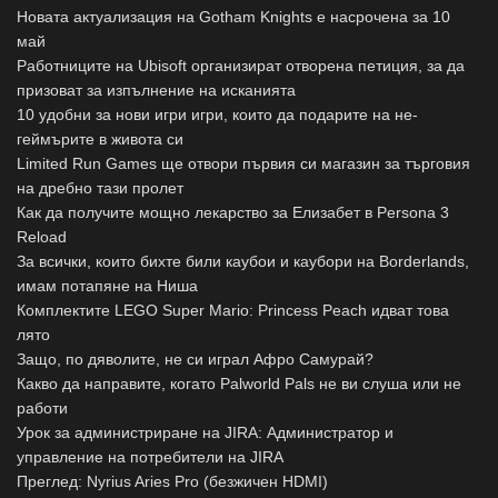
Новата актуализация на Gotham Knights е насрочена за 10
май
Работниците на Ubisoft организират отворена петиция, за да
призоват за изпълнение на исканията
10 удобни за нови игри игри, които да подарите на не-
геймърите в живота си
Limited Run Games ще отвори първия си магазин за търговия
на дребно тази пролет
Как да получите мощно лекарство за Елизабет в Persona 3
Reload
За всички, които бихте били каубои и каубори на Borderlands,
имам потапяне на Ниша
Комплектите LEGO Super Mario: Princess Peach идват това
лято
Защо, по дяволите, не си играл Афро Самурай?
Какво да направите, когато Palworld Pals не ви слуша или не
работи
Урок за администриране на JIRA: Администратор и
управление на потребители на JIRA
Преглед: Nyrius Aries Pro (безжичен HDMI)