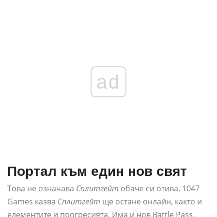
ad
Портал към един нов свят
Това не означава
Сплитгейт
обаче си отива. 1047
Games казва
Сплитгейт
ще остане онлайн, както и
елементите и прогресията. Има и нов Battle Pass,