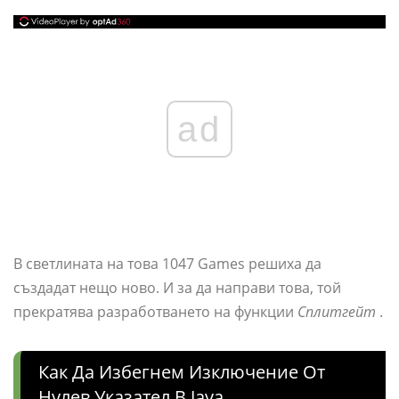
ad
В светлината на това 1047 Games решиха да
създадат нещо ново. И за да направи това, той
прекратява разработването на функции
Сплитгейт
.
Как Да Избегнем Изключение От
Нулев Указател В Java