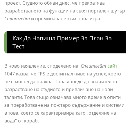
проект. Студиото обяви днес, че прекратява
разработването на функции на своя портален шутър
Сплитгейт
и преминаване към нова игра.
Как Да Напиша Пример За План За
Тест
В ново изявление, споделено на
Сплитгейт
сайт
,
1047 казва, че FPS е достигнал ниво на успех, което
не е могъл да очаква. Това доведе до значително
разрастване на студиото и привличане на нови
таланти. Това също означава много време в опити
за преработване на по-старо съдържание и системи,
в това, което се характеризира като „отделяне на
вода“ от кораб.