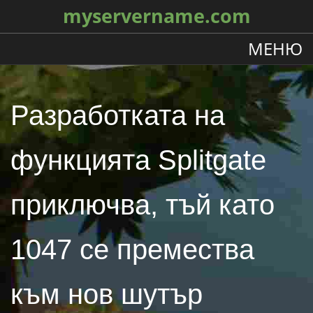
myservername.com
МЕНЮ
Разработката на
функцията Splitgate
приключва, тъй като
1047 се премества
към нов шутър