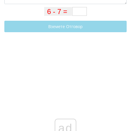
Вземете Отговор
ad