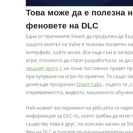
Това може да е полезна 
феновете на DLC
Една от причините Steam да продължи да бъ
защото екипът на Valve е толкова посветен н
интерфейс, който може. Все още съм в лагера
игри, отколкото да спрат разработката, за да
твърдят друго
), но поне постоянно правят п
при купуване на игри по-приятно. Те също т
донякъде прозрачен
Steam Labs
, където те 
откриваемостта, видеото, машинното обучени
Най-новият експеримент на уебсайта се нар
информация за DLC-то, което трябва да изтег
същество това е друг, по-изискан начин за S
фен на DLC и търсите по-рационализиран нач