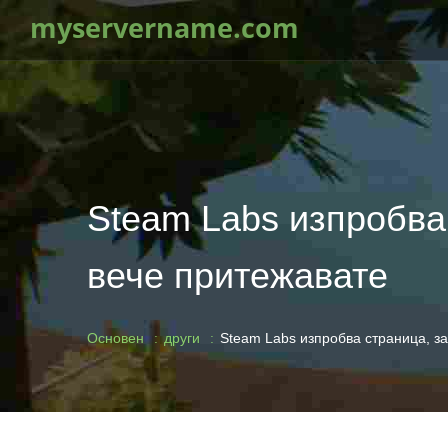
myservername.com
Steam Labs изпробва 
вече притежавате
Основен
други
Steam Labs изпробва страница, за