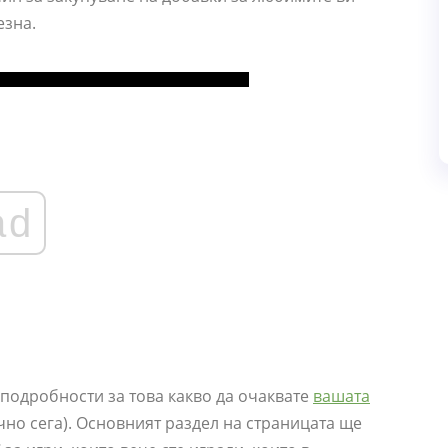
езна.
ad
подробности за това какво да очаквате
вашата
чно сега). Основният раздел на страницата ще