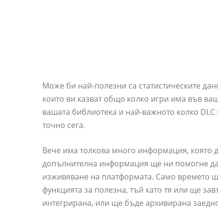
Може би най-полезни са статистическите данн
които ви казват общо колко игри има във ва
вашата библиотека и най-важното колко DLC 
точно сега.
Вече има толкова много информация, която да
допълнителна информация ще ни помогне да
изживяване на платформата. Само времето щ
функцията за полезна, тъй като тя или ще за
интегрирана, или ще бъде архивирана заедно