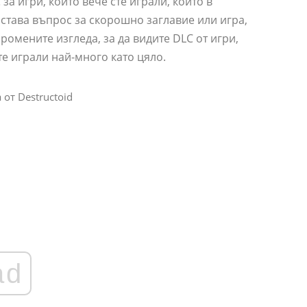
а игри, които вече сте играли, които в
става въпрос за скорошно заглавие или игра,
ромените изгледа, за да видите DLC от игри,
те играли най-много като цяло.
от Destructoid
ad