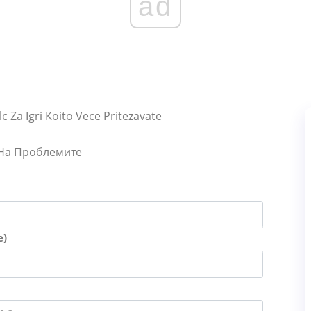
ad
 Za Igri Koito Vece Pritezavate
 На Проблемите
е)