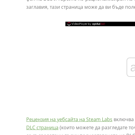
заглавия, тази страница може да ви бъде пол
Рецензия на уебсайта на Steam Labs
включва 
DLC страница
(които можете да разгледате то