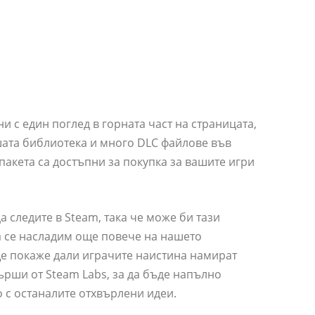
и с един поглед в горната част на страницата,
шата библиотека и много DLC файлове във
пакета са достъпни за покупка за вашите игри
 следите в Steam, така че може би тази
 се насладим още повече на нашето
е покаже дали играчите наистина намират
върши от Steam Labs, за да бъде напълно
 с останалите отхвърлени идеи.