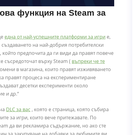
нова функция на Steam за
де
една от най-успешните платформи за игри
е,
а създаването на най-добрия потребителски
, който предпочита да ги види да правят повече
 се съсредоточат върху Steam (
въпреки че те
ромени в магазина, които правят изживяването
ака правят процеса на експериментиране
„създават десетки експерименти около
е и др.“
ича
DLC за вас
, която е страница, която събира
лите за игри, които вече притежавате. По
team да ви рекламира съдържание, но ако сте
ин за закупуване на добавки за любимите ви