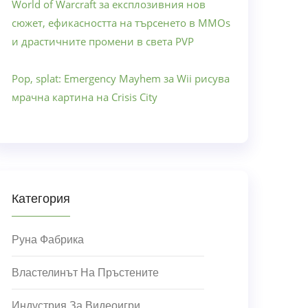
World of Warcraft за експлозивния нов
сюжет, ефикасността на търсенето в MMOs
и драстичните промени в света PVP
Pop, splat: Emergency Mayhem за Wii рисува
мрачна картина на Crisis City
Категория
Руна Фабрика
Властелинът На Пръстените
Индустрия За Видеоигри