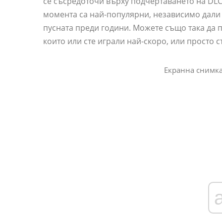
се съсредоточи върху подчертаването на DLC з
момента са най-популярни, независимо дали 
пусната преди години. Можете също така да п
които или сте играли най-скоро, или просто с
Екранна снимка 