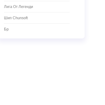
Лига От Легенди
Шип Chunsoft
Бр