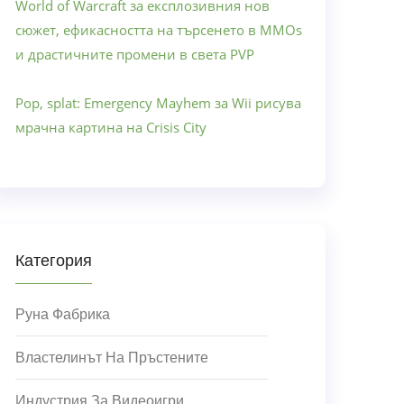
World of Warcraft за експлозивния нов
сюжет, ефикасността на търсенето в MMOs
и драстичните промени в света PVP
Pop, splat: Emergency Mayhem за Wii рисува
мрачна картина на Crisis City
Категория
Руна Фабрика
Властелинът На Пръстените
Индустрия За Видеоигри