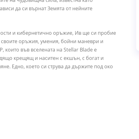
тите на чудовищна сила, известна като
зависи да си върнат Земята от нейните
ости и кибернетично оръжие, Ив ще си пробие
а своите оръжия, умения, бойни маневри и
 които във вселената на Stellar Blade е
одящо крещящ и наситен с екшън, с богат и
яне. Едно, което си струва да държите под око