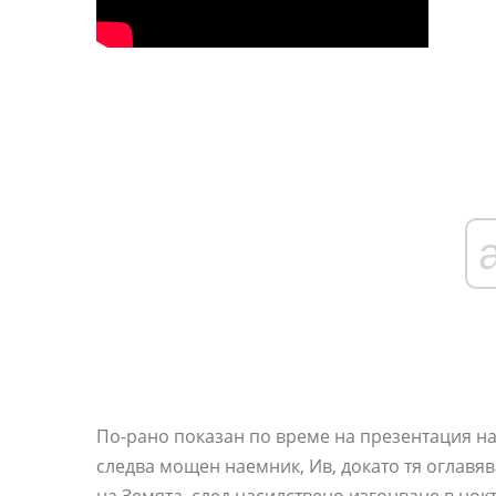
По-рано показан по време на презентация на 
следва мощен наемник, Ив, докато тя оглавя