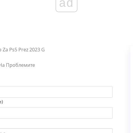
ad
no Za Ps5 Prez 2023 G
 На Проблемите
е)