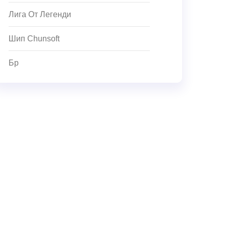
Лига От Легенди
Шип Chunsoft
Бр