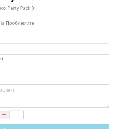
kbox Party Pack 9
 На Проблемите
е)