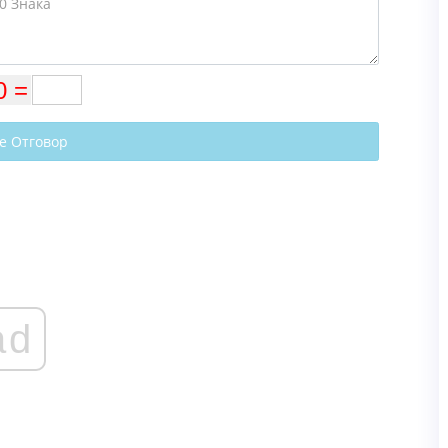
е Отговор
ad