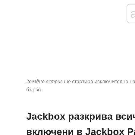
Звездно острие
ще стартира изключително на 
бързо.
Jackbox разкрива всич
включени в Jackbox Pa