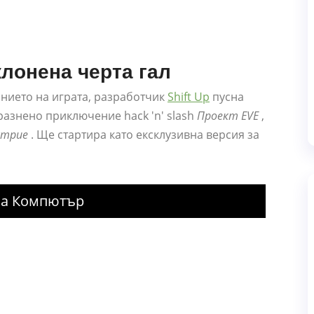
клонена черта гал
нието на играта, разработчик
Shift Up
пусна
азнено приключение hack 'n' slash
Проект EVE
,
стрие
. Ще стартира като ексклузивна версия за
На Компютър