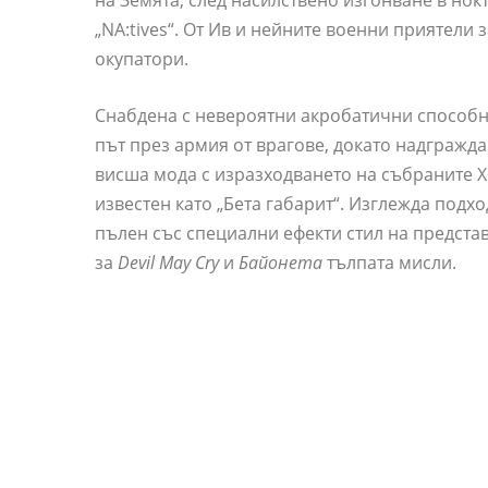
на Земята, след насилствено изгонване в нок
„NA:tives“. От Ив и нейните военни приятели 
окупатори.
Снабдена с невероятни акробатични способн
път през армия от врагове, докато надгражд
висша мода с изразходването на събраните XP,
известен като „Бета габарит“. Изглежда подх
пълен със специални ефекти стил на представ
за
Devil May Cry
и
Байонета
тълпата мисли.