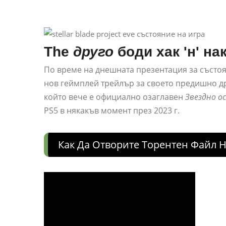
The
друго
боди хак 'н' на
По време на днешната презентация за състоя
нов геймплей трейлър за своето предишно др
който вече е официално озаглавен
Звездно о
PS5 в някакъв момент през 2023 г.
Как Да Отворите Торентен Файл 