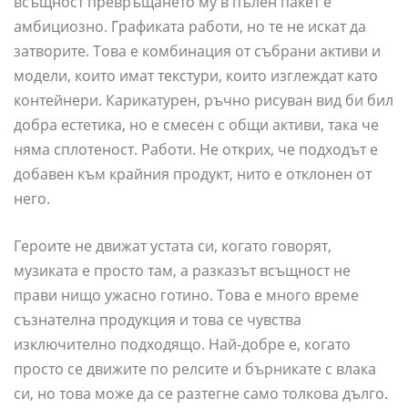
всъщност превръщането му в пълен пакет е
амбициозно. Графиката работи, но те не искат да
затворите. Това е комбинация от събрани активи и
модели, които имат текстури, които изглеждат като
контейнери. Карикатурен, ръчно рисуван вид би бил
добра естетика, но е смесен с общи активи, така че
няма сплотеност. Работи. Не открих, че подходът е
добавен към крайния продукт, нито е отклонен от
него.
Героите не движат устата си, когато говорят,
музиката е просто там, а разказът всъщност не
прави нищо ужасно готино. Това е много време
съзнателна продукция и това се чувства
изключително подходящо. Най-добре е, когато
просто се движите по релсите и бърникате с влака
си, но това може да се разтегне само толкова дълго.