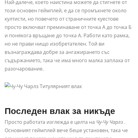
Най-далече, което наистина можете да стигнете от
този основен геймплей, е да се промъкнете около
култисти, но повечето от страничните куестове
просто включват преминаване от точка А до точка Б
и понякога връщане до точка А. Работи като рамка,
но не прави нищо изобретателен. Той ви
възнаграждава добре за ангажирането със
съдържанието, така че има много малка заплаха от
разочарование.
Последен влак за никъде
Просто работата изглежда е целта на
Чу-Чу Чарлз
.
Основният геймплей вече беше установен, така че