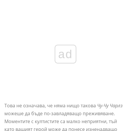
ad
Това не означава, че няма нищо такова
Чу-Чу Чарлз
можеше да бъде по-завладяващо преживяване.
Моментите с култистите са малко неприятни, тъй
като вашият герой може да понесе изненадващо