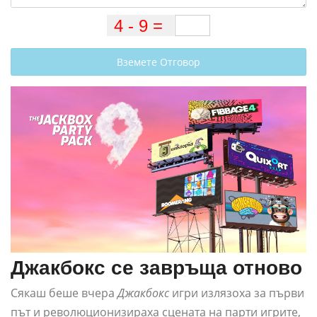
Вземете Отговор
Джакбокс се завръща отново
Сякаш беше вчера
Джакбокс
игри излязоха за първи
път и революционизираха сцената на парти игрите,