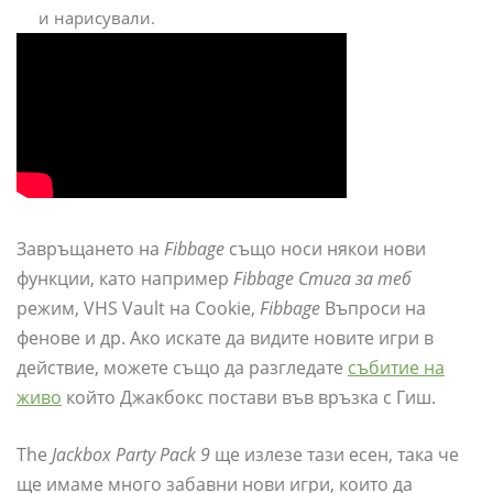
и нарисували.
Завръщането на
Fibbage
също носи някои нови
функции, като например
Fibbage Стига за теб
режим, VHS Vault на Cookie,
Fibbage
Въпроси на
фенове и др. Ако искате да видите новите игри в
действие, можете също да разгледате
събитие на
живо
който Джакбокс постави във връзка с Гиш.
The
Jackbox Party Pack 9
ще излезе тази есен, така че
ще имаме много забавни нови игри, които да