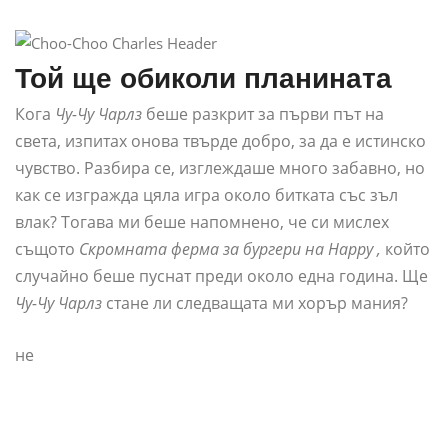
Той ще обиколи планината
Кога
Чу-Чу Чарлз
беше разкрит за първи път на
света, изпитах онова твърде добро, за да е истинско
чувство. Разбира се, изглеждаше много забавно, но
как се изгражда цяла игра около битката със зъл
влак? Тогава ми беше напомнено, че си мислех
същото
Скромната ферма за бургери на Happy ,
който
случайно беше пуснат преди около една година. Ще
Чу-Чу Чарлз
стане ли следващата ми хорър мания?
не