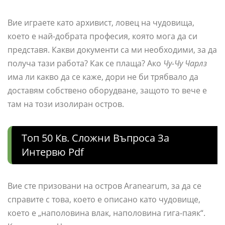
Вие играете като архивист, ловец на чудовища,
което е най-добрата професия, която мога да си
представя. Какви документи са ми необходими, за да
получа тази работа? Как се плаща? Ако
Чу-Чу Чарлз
има ли какво да се каже, дори не би трябвало да
доставям собствено оборудване, защото то вече е
там на този изолиран остров.
Топ 50 Кв. Сложни Въпроса За
Интервю Pdf
Вие сте призовани на остров Aranearum, за да се
справите с това, което е описано като чудовище,
което е „наполовина влак, наполовина гига-паяк“.