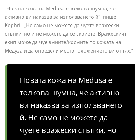
„Новата кожа на Medusa е толкова шумна, че
активно ви наказва за използването й“, пише
Kephrii. „Не само не можете да чуете вражески
стъпки, но и не можете да се скриете. Вражеският
екип може да чуе змиите/космите по кожата на
Медуза и да определи местоположението ви от тях.“
Новата кожа на Medusa е
толкова шумна, че активно
ви наказва за използването
й. Не само не можете да
чуете вражески стъпки, но