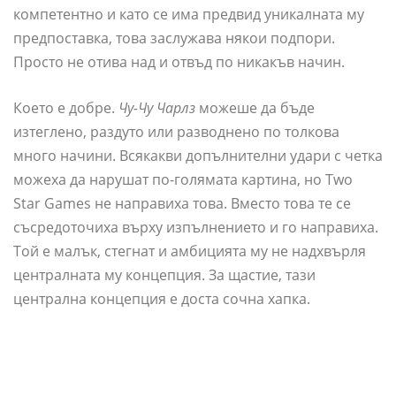
компетентно и като се има предвид уникалната му
предпоставка, това заслужава някои подпори.
Просто не отива над и отвъд по никакъв начин.
Което е добре.
Чу-Чу Чарлз
можеше да бъде
изтеглено, раздуто или разводнено по толкова
много начини. Всякакви допълнителни удари с четка
можеха да нарушат по-голямата картина, но Two
Star Games не направиха това. Вместо това те се
съсредоточиха върху изпълнението и го направиха.
Той е малък, стегнат и амбицията му не надхвърля
централната му концепция. За щастие, тази
централна концепция е доста сочна хапка.