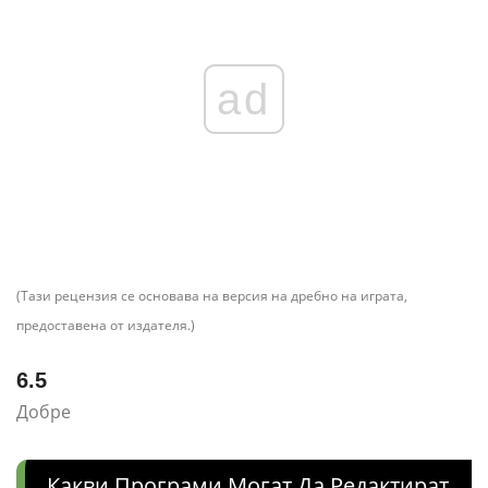
ad
(Тази рецензия се основава на версия на дребно на играта,
предоставена от издателя.)
6.5
Добре
Какви Програми Могат Да Редактират