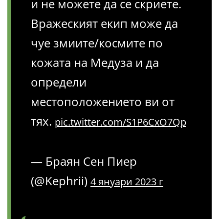
и не можете да се скриете.
Вражеският екип може да
чуе змиите/космите по
кожата на Медуза и да
определи
местоположението ви от
тях.
pic.twitter.com/S1P6CxO7Qp
— Браян Сен Пиер
(@Kephrii)
4 януари 2023 г