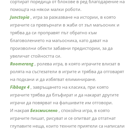
сортират поредица от блокове в ред благодарение на
помощта на някои малки роботи.
Junctopia
, игра за разказване на истории, в която
играчите са превърнати в жаби от зъл магьосник и
трябва да си проправят път обратно към
благоволението на магьосника, като дават на
произволни обекти забавни предистории, за да
увеличат стойността си.
Roomerang
, ролева игра, в която играчите влизат в
ролята на състезатели в игрите и трябва да отговарят
на подкани и да избягват елиминиране.
Fibbage 4
, завръщането на класика, при която
играчите трябва да блъфират и да накарат другите
играчи да повярват на фалшивите им отговори.
И накрая
Безсмислено
, спокойна игра, в която
играчите пишат, рисуват и се опитват да отгатнат
глупавите неща, които техните приятели са написали