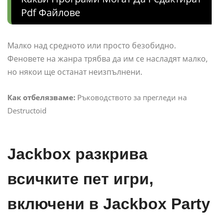
Pdf Файлове
Малко над средното или просто безобидно.
Феновете на жанра трябва да им се насладят малко,
но някои ще останат неизпълнени.
Как отбелязваме:
Ръководството за прегледи на
Destructoid
Jackbox разкрива
всичките пет игри,
включени в Jackbox Party