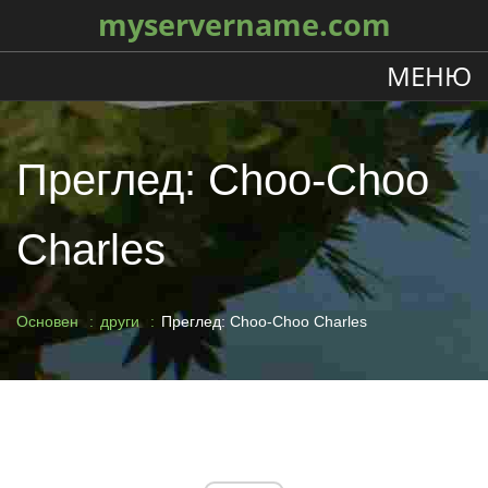
myservername.com
МЕНЮ
Преглед: Choo-Choo
Charles
Основен
други
Преглед: Choo-Choo Charles