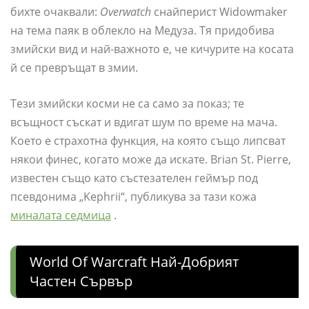
бихте очаквали:
Overwatch
снайперист Widowmaker
на тема паяк в облекло на Медуза. Тя придобива
змийски вид и най-важното е, че кичурите на косата
й се превръщат в змии.
Тези змийски косми не са само за показ; те
всъщност съскат и вдигат шум по време на мача.
Което е страхотна функция, на която също липсват
някои финес, когато може да искате. Brian St. Pierre,
известен също като състезателен геймър под
псевдонима „Kephrii“, публикува за тази кожа
миналата седмица
.
World Of Warcraft Най-Добрият
Частен Сървър