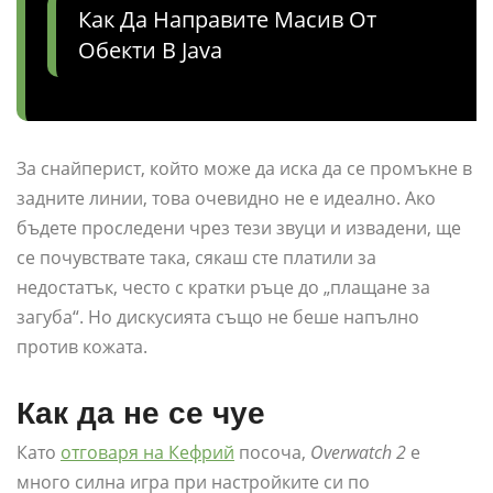
Как Да Направите Масив От
Обекти В Java
За снайперист, който може да иска да се промъкне в
задните линии, това очевидно не е идеално. Ако
бъдете проследени чрез тези звуци и извадени, ще
се почувствате така, сякаш сте платили за
недостатък, често с кратки ръце до „плащане за
загуба“. Но дискусията също не беше напълно
против кожата.
Как да не се чуе
Като
отговаря на Кефрий
посоча,
Overwatch 2
е
много силна игра при настройките си по