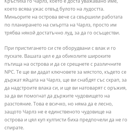
Кръстиха го Чарлз, което е доста уважавано име,
което всява ужас отвъд булото на лудостта.
Миньорите на острова вече са свършили работата
по планирането на смъртта на Чарлз, просто им
трябва някой достатъчно луд, за да го осъществи.
При пристигането си сте оборудвани с влак и го
пускате. Вашата цел е да обиколите широките
пътища на острова и да се срещнете с различните
NPC. Те ще ви дадат ключовете за мястото, където се
държат яйцата на Чарлз, ще ви снабдят със скрап, за
да надстроите влака си, и ще ви натоварят с оръжия,
за да ви помогнат да държите чудовището на
разстояние. Това е всичко, но няма да е лесно,
защото Чарлз не е единственото чудовище на
острова и цял куп култисти биха предпочели да не го
спирате.