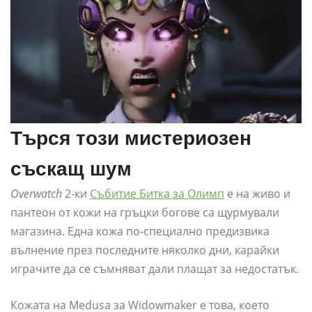
Търся този мистериозен
съскащ шум
Overwatch
2-ки
Събитие Битка за Олимп
е на живо и
пантеон от кожи на гръцки богове са щурмували
магазина. Една кожа по-специално предизвика
вълнение през последните няколко дни, карайки
играчите да се съмняват дали плащат за недостатък.
Кожата на Medusa за Widowmaker е това, което