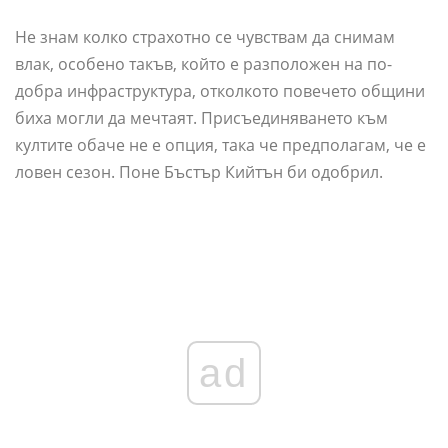
Не знам колко страхотно се чувствам да снимам
влак, особено такъв, който е разположен на по-
добра инфраструктура, отколкото повечето общини
биха могли да мечтаят. Присъединяването към
култите обаче не е опция, така че предполагам, че е
ловен сезон. Поне Бъстър Кийтън би одобрил.
ad