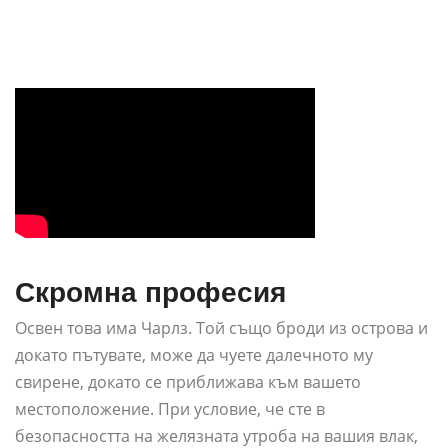
Скромна професия
Освен това има Чарлз. Той също броди из острова и
докато пътувате, може да чуете далечното му
свирене, докато се приближава към вашето
местоположение. При условие, че сте в
безопасността на желязната утроба на вашия влак,