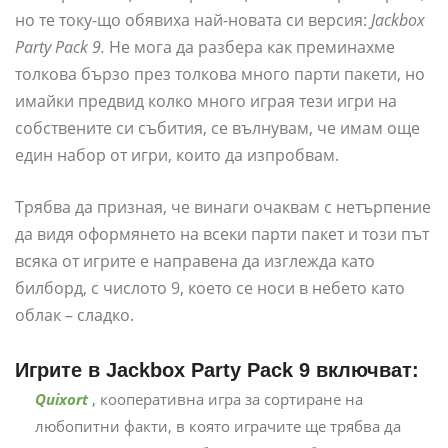
но те току-що обявиха най-новата си версия:
Jackbox
Party Pack 9.
Не мога да разбера как преминахме
толкова бързо през толкова много парти пакети, но
имайки предвид колко много играя тези игри на
собствените си събития, се вълнувам, че имам още
един набор от игри, които да изпробвам.
Трябва да призная, че винаги очаквам с нетърпение
да видя оформянето на всеки парти пакет и този път
всяка от игрите е направена да изглежда като
билборд, с числото 9, което се носи в небето като
облак – сладко.
Игрите в Jackbox Party Pack 9 включват:
Quixort
, кооперативна игра за сортиране на
любопитни факти, в която играчите ще трябва да