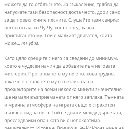
можете да го отблъснете. За съжаление, трябва да
напускате тази безопасност доста често, дори само
за да превключите песните. Слушайте тази свирка;
неговото адско Чу-Чу, което предсказва
пристигането му. Той е малкият двигател, който
може...
те убия.
Като цяло срещите с него са сведени до минимум,
което е чудесен начин да добавите към неговата
мистерия. Прогонването му не е толкова трудно,
така че поставянето му в светлината на
прожекторите на всеки няколко минути значително
ще намали възприеманата от него заплаха. Тъмната
и мрачна атмосфера на играта също е страхотен
външен вид за него. Той се движи между дърветата,
преследвайки опашката ви с непоклатима
решителност. И това е. Всичко в,
Чу-Чу Чарлз
мина на