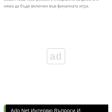
няма да бъде включен във финалната игра.
ad
Ado Net Интервю Въпроси И