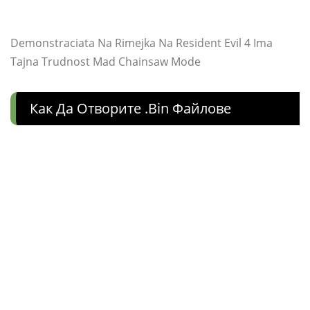
Demonstraciata Na Rimejka Na Resident Evil 4 Ima
Tajna Trudnost Mad Chainsaw Mode
Как Да Отворите .bin Файлове