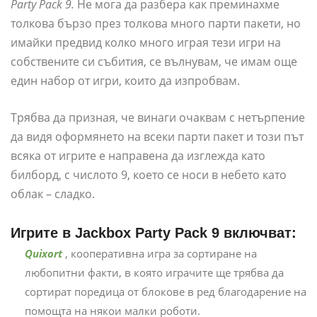
Party Pack 9.
Не мога да разбера как преминахме
толкова бързо през толкова много парти пакети, но
имайки предвид колко много играя тези игри на
собствените си събития, се вълнувам, че имам още
един набор от игри, които да изпробвам.
Трябва да призная, че винаги очаквам с нетърпение
да видя оформянето на всеки парти пакет и този път
всяка от игрите е направена да изглежда като
билборд, с числото 9, което се носи в небето като
облак – сладко.
Игрите в Jackbox Party Pack 9 включват:
Quixort
, кооперативна игра за сортиране на
любопитни факти, в която играчите ще трябва да
сортират поредица от блокове в ред благодарение на
помощта на някои малки роботи.