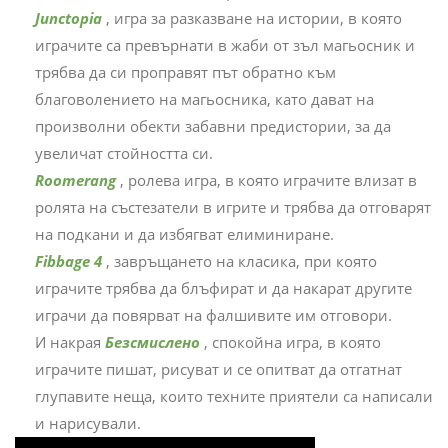
Junctopia
, игра за разказване на истории, в която
играчите са превърнати в жаби от зъл магьосник и
трябва да си проправят път обратно към
благоволението на магьосника, като дават на
произволни обекти забавни предистории, за да
увеличат стойността си.
Roomerang
, ролева игра, в която играчите влизат в
ролята на състезатели в игрите и трябва да отговарят
на подкани и да избягват елиминиране.
Fibbage 4
, завръщането на класика, при която
играчите трябва да блъфират и да накарат другите
играчи да повярват на фалшивите им отговори.
И накрая
Безсмислено
, спокойна игра, в която
играчите пишат, рисуват и се опитват да отгатнат
глупавите неща, които техните приятели са написали
и нарисували.