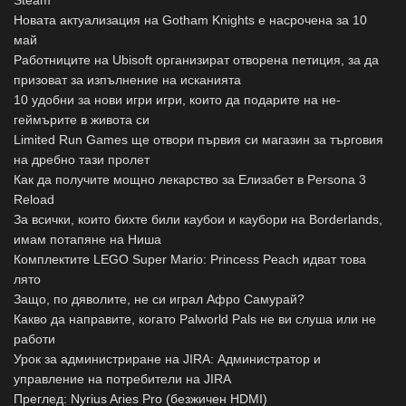
Новата актуализация на Gotham Knights е насрочена за 10
май
Работниците на Ubisoft организират отворена петиция, за да
призоват за изпълнение на исканията
10 удобни за нови игри игри, които да подарите на не-
геймърите в живота си
Limited Run Games ще отвори първия си магазин за търговия
на дребно тази пролет
Как да получите мощно лекарство за Елизабет в Persona 3
Reload
За всички, които бихте били каубои и каубори на Borderlands,
имам потапяне на Ниша
Комплектите LEGO Super Mario: Princess Peach идват това
лято
Защо, по дяволите, не си играл Афро Самурай?
Какво да направите, когато Palworld Pals не ви слуша или не
работи
Урок за администриране на JIRA: Администратор и
управление на потребители на JIRA
Преглед: Nyrius Aries Pro (безжичен HDMI)