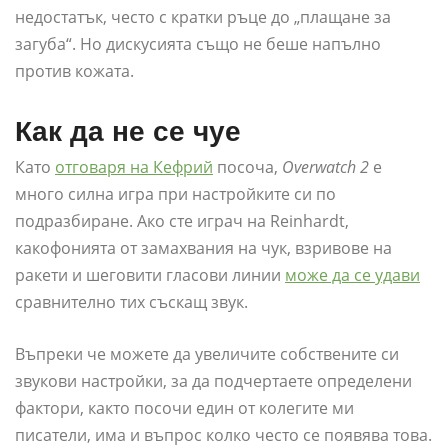
недостатък, често с кратки ръце до „плащане за
загуба“. Но дискусията също не беше напълно
против кожата.
Как да не се чуе
Като
отговаря на Кефрий
посоча,
Overwatch 2
е
много силна игра при настройките си по
подразбиране. Ако сте играч на Reinhardt,
какофонията от замахвания на чук, взривове на
ракети и шеговити гласови линии
може да се удави
сравнително тих съскащ звук.
Въпреки че можете да увеличите собствените си
звукови настройки, за да подчертаете определени
фактори, както посочи един от колегите ми
писатели, има и въпрос колко често се появява това.