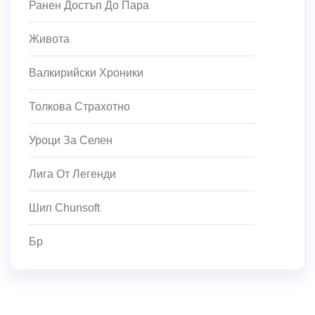
Ранен Достъп До Пара
Живота
Валкирийски Хроники
Толкова Страхотно
Уроци За Селен
Лига От Легенди
Шип Chunsoft
Бр