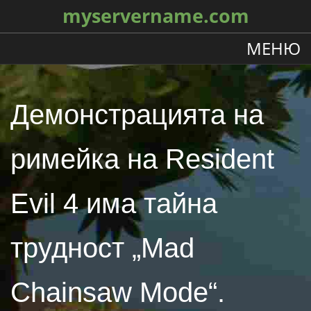
myservername.com
МЕНЮ
Демонстрацията на
римейка на Resident
Evil 4 има тайна
трудност „Mad
Chainsaw Mode“.