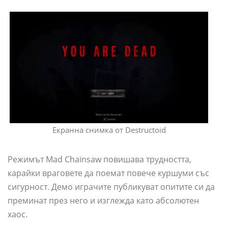
Екранна снимка от Destructoid
Режимът Mad Chainsaw повишава трудността,
карайки враговете да поемат повече куршуми със
сигурност. Демо играчите публикуват опитите си да
преминат през него и изглежда като абсолютен
хаос.