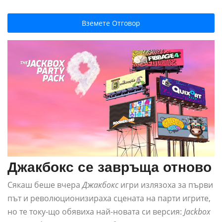
Вземете Отговор
Джакбокс се завръща отново
Сякаш беше вчера
Джакбокс
игри излязоха за първи
път и революционизираха сцената на парти игрите,
но те току-що обявиха най-новата си версия:
Jackbox