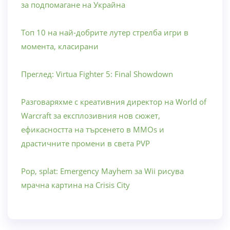
за подпомагане на Украйна
Топ 10 на най-добрите лутер стрелба игри в
момента, класирани
Преглед: Virtua Fighter 5: Final Showdown
Разговаряхме с креативния директор на World of
Warcraft за експлозивния нов сюжет,
ефикасността на търсенето в MMOs и
драстичните промени в света PVP
Pop, splat: Emergency Mayhem за Wii рисува
мрачна картина на Crisis City