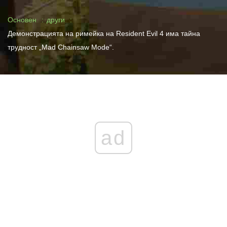
Основен
други
Демонстрацията на римейка на Resident Evil 4 има тайна
трудност „Mad Chainsaw Mode“.
ad