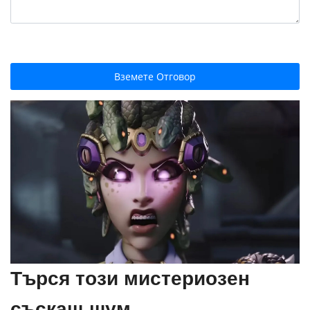
Вземете Отговор
Търся този мистериозен
съскащ шум