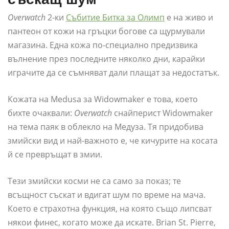
Overwatch
2-ки
Събитие Битка за Олимп
е на живо и
пантеон от кожи на гръцки богове са щурмували
магазина. Една кожа по-специално предизвика
вълнение през последните няколко дни, карайки
играчите да се съмняват дали плащат за недостатък.
Кожата на Medusa за Widowmaker е това, което
бихте очаквали:
Overwatch
снайперист Widowmaker
на тема паяк в облекло на Медуза. Тя придобива
змийски вид и най-важното е, че кичурите на косата
й се превръщат в змии.
Тези змийски косми не са само за показ; те
всъщност съскат и вдигат шум по време на мача.
Което е страхотна функция, на която също липсват
някои финес, когато може да искате. Brian St. Pierre,