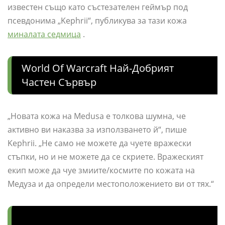
известен също като състезателен геймър под
псевдонима „Kephrii“, публикува за тази кожа
миналата седмица
.
World Of Warcraft Най-Добрият
Частен Сървър
„Новата кожа на Medusa е толкова шумна, че
активно ви наказва за използването й“, пише
Kephrii. „Не само не можете да чуете вражески
стъпки, но и не можете да се скриете. Вражеският
екип може да чуе змиите/космите по кожата на
Медуза и да определи местоположението ви от тях.“