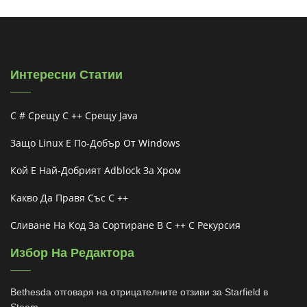
Интересни Статии
C # Срещу C ++ Срещу Java
Защо Linux Е По-Добър От Windows
Кой Е Най-Добрият Adblock За Хром
Какво Да Правя Със C ++
Сливане На Код За Сортиране В C ++ С Рекурсия
Избор На Редактора
Bethesda отговаря на отрицателните отзиви за Starfield в
Steam