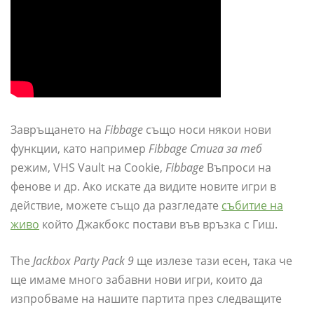
Завръщането на
Fibbage
също носи някои нови
функции, като например
Fibbage Стига за теб
режим, VHS Vault на Cookie,
Fibbage
Въпроси на
фенове и др. Ако искате да видите новите игри в
действие, можете също да разгледате
събитие на
живо
който Джакбокс постави във връзка с Гиш.
The
Jackbox Party Pack 9
ще излезе тази есен, така че
ще имаме много забавни нови игри, които да
изпробваме на нашите партита през следващите