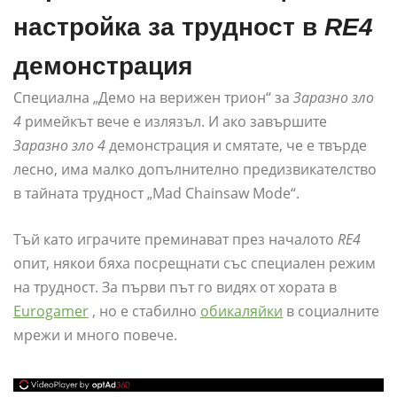
настройка за трудност в
RE4
демонстрация
Специална „Демо на верижен трион“ за
Заразно зло
4
римейкът вече е излязъл. И ако завършите
Заразно зло 4
демонстрация и смятате, че е твърде
лесно, има малко допълнително предизвикателство
в тайната трудност „Mad Chainsaw Mode“.
Тъй като играчите преминават през началото
RE4
опит, някои бяха посрещнати със специален режим
на трудност. За първи път го видях от хората в
Eurogamer
, но е стабилно
обикаляйки
в социалните
мрежи и много повече.