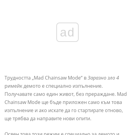
ad
Трудността „Mad Chainsaw Mode“ в
Заразно зло 4
римейк демото е специално изпълнение.
Получавате само един живот, без прераждане. Mad
Chainsaw Mode ще бъде приложен само към това
изпълнение и ако искате да го стартирате отново,
ще трябва да направите нови опити.
Освен това този режим е специално за демото и