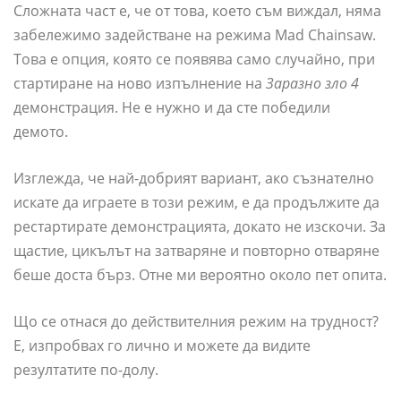
Сложната част е, че от това, което съм виждал, няма
забележимо задействане на режима Mad Chainsaw.
Това е опция, която се появява само случайно, при
стартиране на ново изпълнение на
Заразно зло 4
демонстрация. Не е нужно и да сте победили
демото.
Изглежда, че най-добрият вариант, ако съзнателно
искате да играете в този режим, е да продължите да
рестартирате демонстрацията, докато не изскочи. За
щастие, цикълът на затваряне и повторно отваряне
беше доста бърз. Отне ми вероятно около пет опита.
Що се отнася до действителния режим на трудност?
Е, изпробвах го лично и можете да видите
резултатите по-долу.