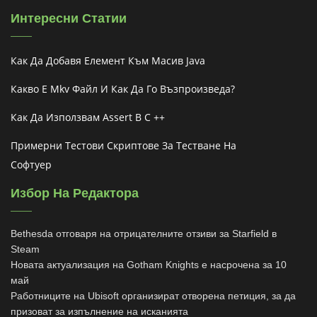
Интересни Статии
Как Да Добавя Елемент Към Масив Java
Какво Е Mkv Файл И Как Да Го Възпроизведа?
Как Да Използвам Assert В C ++
Примерни Тестови Скриптове За Тестване На
Софтуер
Избор На Редактора
Bethesda отговаря на отрицателните отзиви за Starfield в
Steam
Новата актуализация на Gotham Knights е насрочена за 10
май
Работниците на Ubisoft организират отворена петиция, за да
призоват за изпълнение на исканията