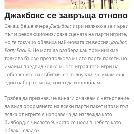
Джакбокс се завръща отново
Сякаш беше вчера
Джакбокс
игри излязоха за първи
път и революционизираха сцената на парти игрите,
но те току-що обявиха най-новата си версия:
Jackbox
Party Pack 9.
Не мога да разбера как преминахме
толкова бързо през толкова много парти пакети, но
имайки предвид колко много играя тези игри на
собствените си събития, се вълнувам, че имам още
един набор от игри, които да изпробвам.
Трябва да призная, че винаги очаквам с нетърпение
да видя оформянето на всеки парти пакет и този път
всяка от игрите е направена да изглежда като
билборд, с числото 9, което се носи в небето като
облак – сладко.