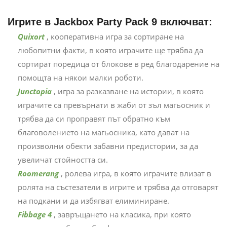
Игрите в Jackbox Party Pack 9 включват:
Quixort
, кооперативна игра за сортиране на
любопитни факти, в която играчите ще трябва да
сортират поредица от блокове в ред благодарение на
помощта на някои малки роботи.
Junctopia
, игра за разказване на истории, в която
играчите са превърнати в жаби от зъл магьосник и
трябва да си проправят път обратно към
благоволението на магьосника, като дават на
произволни обекти забавни предистории, за да
увеличат стойността си.
Roomerang
, ролева игра, в която играчите влизат в
ролята на състезатели в игрите и трябва да отговарят
на подкани и да избягват елиминиране.
Fibbage 4
, завръщането на класика, при която