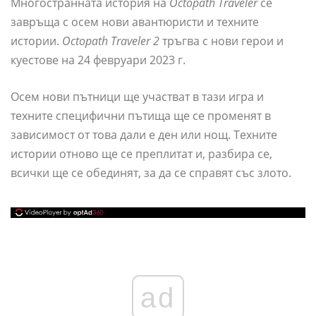
Многостранната история на
Octopath Traveler
се
завръща с осем нови авантюристи и техните
истории.
Octopath Traveler 2
тръгва с нови герои и
куестове на 24 февруари 2023 г.
Осем нови пътници ще участват в тази игра и
техните специфични пътища ще се променят в
зависимост от това дали е ден или нощ. Техните
истории отново ще се преплитат и, разбира се,
всички ще се обединят, за да се справят със злото.
ad