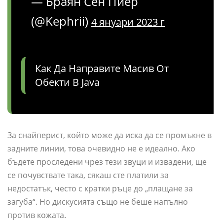
— Браян Сен Пиер
(@Kephrii)
4 януари 2023 г
Как Да Направите Масив От
Обекти В Java
За снайперист, който може да иска да се промъкне в
задните линии, това очевидно не е идеално. Ако
бъдете проследени чрез тези звуци и извадени, ще
се почувствате така, сякаш сте платили за
недостатък, често с кратки ръце до „плащане за
загуба“. Но дискусията също не беше напълно
против кожата.