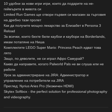
10 удобни за нови игри игри, които да подарите на не-
геймърите в живота си
Limited Run Games ще отвори първия си магазин за търговия
на дребно тази пролет
Как да получите мощно лекарство за Елизабет в Persona 3
Reload
За всички, които бихте били каубои и каубори на Borderlands,
имам потапяне на Ниша
Комплектите LEGO Super Mario: Princess Peach идват това
лято
Защо, по дяволите, не си играл Афро Самурай?
Какво да направите, когато Palworld Pals не ви слуша или не
работи
Урок за администриране на JIRA: Администратор и
управление на потребители на JIRA
Преглед: Nyrius Aries Pro (безжичен HDMI)
Skytex Softbox - the perfect solution for professional photography
and videography.