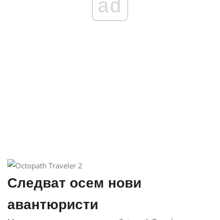
ad
Следват осем нови
авантюристи