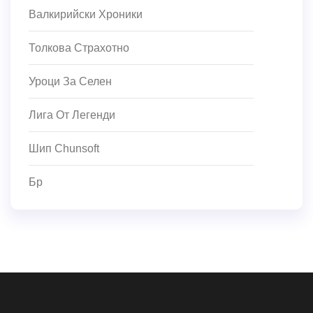
Валкирийски Хроники
Толкова Страхотно
Уроци За Селен
Лига От Легенди
Шип Chunsoft
Бр