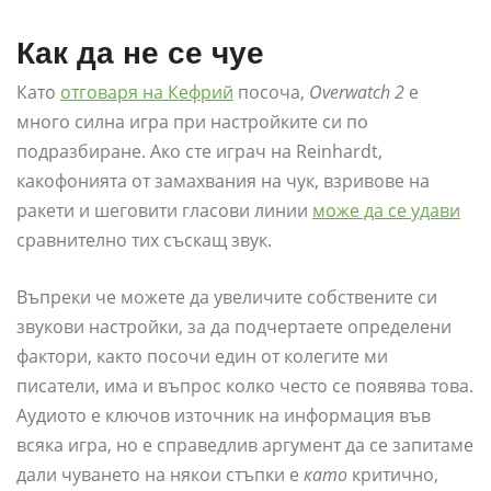
Как да не се чуе
Като
отговаря на Кефрий
посоча,
Overwatch 2
е
много силна игра при настройките си по
подразбиране. Ако сте играч на Reinhardt,
какофонията от замахвания на чук, взривове на
ракети и шеговити гласови линии
може да се удави
сравнително тих съскащ звук.
Въпреки че можете да увеличите собствените си
звукови настройки, за да подчертаете определени
фактори, както посочи един от колегите ми
писатели, има и въпрос колко често се появява това.
Аудиото е ключов източник на информация във
всяка игра, но е справедлив аргумент да се запитаме
дали чуването на някои стъпки е
като
критично,