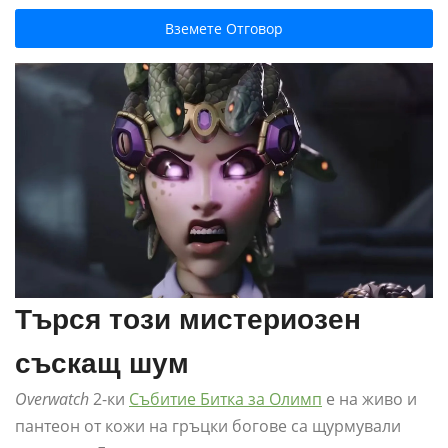
Вземете Отговор
Търся този мистериозен
съскащ шум
Overwatch
2-ки
Събитие Битка за Олимп
е на живо и
пантеон от кожи на гръцки богове са щурмували