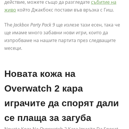
действие, можете също да разгледате
събитие на
живо
който Джакбокс постави във връзка с Гиш.
The
Jackbox Party Pack 9
ще излезе тази есен, така че
ще имаме много забавни нови игри, които да
изпробваме на нашите партита през следващите
месеци.
Новата кожа на
Overwatch 2 кара
играчите да спорят дали
се плаща за загуба
Novata Koza Na Overwatch 2 Kara Igracite Da Sporat