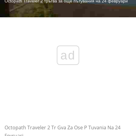
Octopath Traveler 2 тръгва за още пътувания на 24 февруари
ad
Octopath Traveler 2 Tr Gva Za Ose P Tuvania Na 24
Fevruari