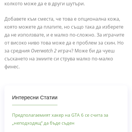
колкото може да е в други шутъри.
Добавете към сместа, че това е опционална кожа,
която можете да платите, но също така да изберете
да не използвате, и е малко по-сложно. За играчите
от високо ниво това може да е проблем за скин. Но
за средния
Overwatch 2
играч? Може би да чуеш
съскането на змиите си струва малко по-малко
финес.
Интересни Статии
Предполагаемият хакер на GTA 6 се счита за
„неподходящ“ да бъде съден