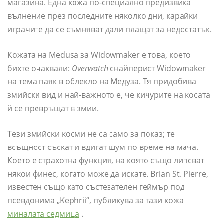
магазина. Една кожа по-специално предизвика
вълнение през последните няколко дни, карайки
играчите да се съмняват дали плащат за недостатък.
Кожата на Medusa за Widowmaker е това, което
бихте очаквали:
Overwatch
снайперист Widowmaker
на тема паяк в облекло на Медуза. Тя придобива
змийски вид и най-важното е, че кичурите на косата
й се превръщат в змии.
Тези змийски косми не са само за показ; те
всъщност съскат и вдигат шум по време на мача.
Което е страхотна функция, на която също липсват
някои финес, когато може да искате. Brian St. Pierre,
известен също като състезателен геймър под
псевдонима „Kephrii“, публикува за тази кожа
миналата седмица
.