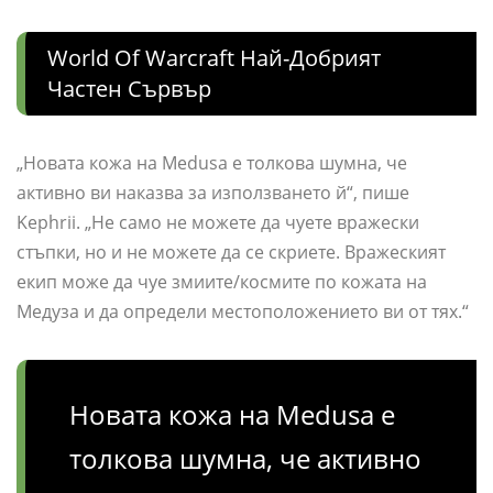
World Of Warcraft Най-Добрият
Частен Сървър
„Новата кожа на Medusa е толкова шумна, че
активно ви наказва за използването й“, пише
Kephrii. „Не само не можете да чуете вражески
стъпки, но и не можете да се скриете. Вражеският
екип може да чуе змиите/космите по кожата на
Медуза и да определи местоположението ви от тях.“
Новата кожа на Medusa е
толкова шумна, че активно