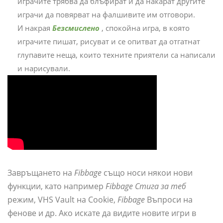
играчите трябва да блъфират и да накарат другите
играчи да повярват на фалшивите им отговори.
И накрая
Безсмислено
, спокойна игра, в която
играчите пишат, рисуват и се опитват да отгатнат
глупавите неща, които техните приятели са написали
и нарисували.
Завръщането на
Fibbage
също носи някои нови
функции, като например
Fibbage Стига за теб
режим, VHS Vault на Cookie,
Fibbage
Въпроси на
фенове и др. Ако искате да видите новите игри в