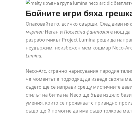
Бойните игри бяха грешка
Опаковайте го, всичко свърши. След диви ня
мъртви
Неган и
Последна фантазия
е нощ да 
разработчикът Project Lumina реши да напра
неудържим, неизбежен мем кошмар Neco-Arc
Lumina.
Neco-Arc, странно нарисувания пародия тал
че моментът е подходящ да изведе своята ма
където ще се изправи срещу мистичните дев
стилът на битка на Neco ще бъде изцяло бази
умения, които се проявяват с привидно произ
също ще й помогне да има също толкова малк