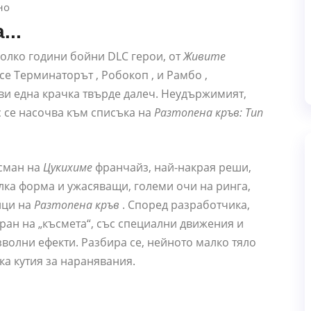
...
колко години бойни DLC герои, от
Живите
се Терминаторът , Робокоп , и Рамбо ,
ви една крачка твърде далеч. Неудържимият,
 се насочва към списъка на
Разтопена кръв: Тип
исман на
Цукихиме
франчайз, най-накрая реши,
лка форма и ужасяващи, големи очи на ринга,
ици на
Разтопена кръв
. Според разработчика,
ран на „късмета“, със специални движения и
волни ефекти. Разбира се, нейното малко тяло
а кутия за наранявания.