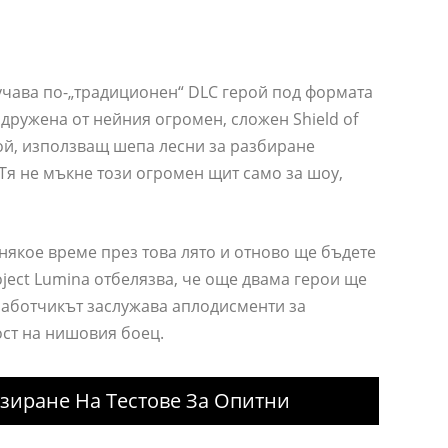
чава по-„традиционен“ DLC герой под формата
ридружена от нейния огромен, сложен Shield of
ой, използващ шепа лесни за разбиране
Тя не мъкне този огромен щит само за шоу,
о някое време през това лято и отново ще бъдете
oject Lumina отбелязва, че още двама герои ще
работчикът заслужава аплодисменти за
ост на нишовия боец.
зиране На Тестове За Опитни