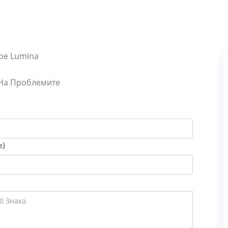
ype Lumina
 На Проблемите
е)