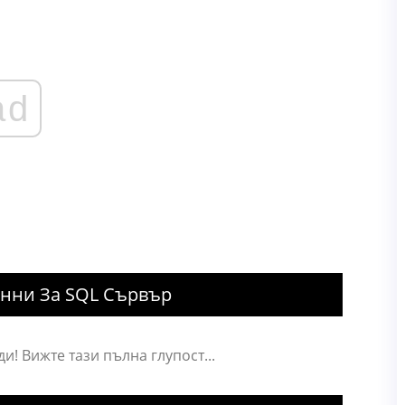
ad
анни За SQL Сървър
и! Вижте тази пълна глупост...