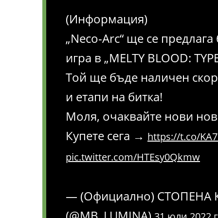
(Информация)
„Neco-Arc“ ще се предлага
игра в „MELTY BLOOD: TYP
Той ще бъде наличен скор
и етапи на битка!
Моля, очаквайте нови нов
Купете сега →
https://t.co/K
pic.twitter.com/HTEsy0Qkmw
— (Официално) СТОПЕНА 
(@MB_LUMINA)
31 юли 2022 г