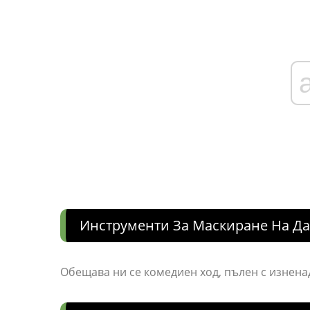
Инструменти За Маскиране На Д
Обещава ни се комедиен ход, пълен с изненад