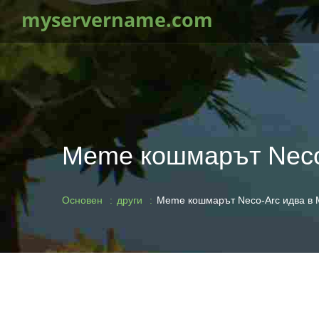
myservername.com
Meme кошмарът Neco-
Основен
други
Meme кошмарът Neco-Arc идва в M