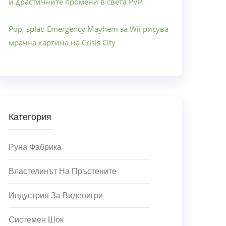
и драстичните промени в света PVP
Pop, splat: Emergency Mayhem за Wii рисува
мрачна картина на Crisis City
Категория
Руна Фабрика
Властелинът На Пръстените
Индустрия За Видеоигри
Системен Шок