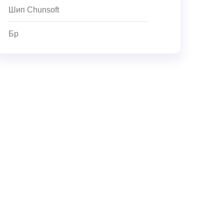
Шип Chunsoft
Бр