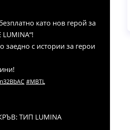
 безплатно като нов герой за
E LUMINA“!
о заедно с истории за герои
ини!
A7n32BbAC
#MBTL
КРЪВ: ТИП LUMINA