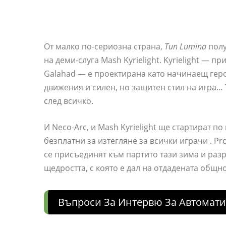
От малко по-сериозна страна,
Тип Lumina
полу
на деми-слуга Mash Kyrielight. Kyrielight — п
Galahad — е проектирана като начинаещ гер
движения и силен, но защитен стил на игра… 
след всичко.
И Neco-Arc, и Mash Kyrielight ще стартират п
безплатни за изтегляне за всички играчи . Pr
се присъединят към партито тази зима и раз
щедростта, с която е дал на отдадената общн
Въпроси За Интервю За Автомати