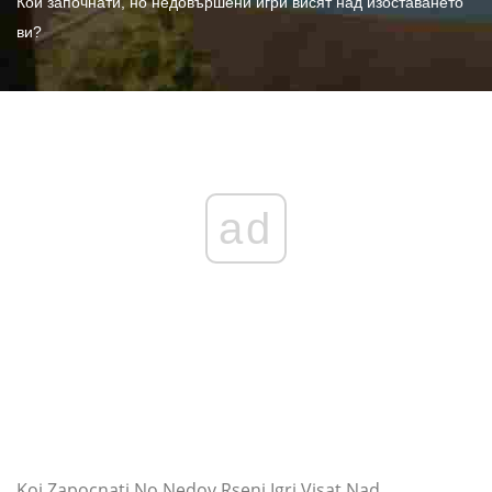
Кои започнати, но недовършени игри висят над изоставането
ви?
ad
Koi Zapocnati No Nedov Rseni Igri Visat Nad