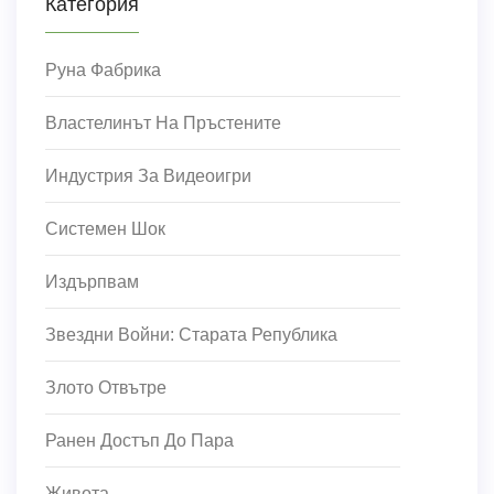
Категория
Руна Фабрика
Властелинът На Пръстените
Индустрия За Видеоигри
Системен Шок
Издърпвам
Звездни Войни: Старата Република
Злото Отвътре
Ранен Достъп До Пара
Живота