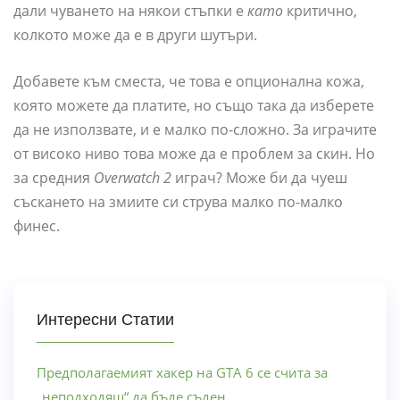
дали чуването на някои стъпки е
като
критично,
колкото може да е в други шутъри.
Добавете към сместа, че това е опционална кожа,
която можете да платите, но също така да изберете
да не използвате, и е малко по-сложно. За играчите
от високо ниво това може да е проблем за скин. Но
за средния
Overwatch 2
играч? Може би да чуеш
съскането на змиите си струва малко по-малко
финес.
Интересни Статии
Предполагаемият хакер на GTA 6 се счита за
„неподходящ“ да бъде съден