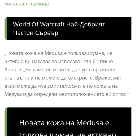
миналата седмица
.
World Of Warcraft Най-Добрият
Частен Сървър
„Новата кожа на Medusa е толкова шумна, че
активно ви наказва за използването й“, пише
Kephrii. „Не само не можете да чуете вражески
стъпки, но и не можете да се скриете. Вражеският
екип може да чуе змиите/космите по кожата на
Медуза и да определи местоположението ви от тях.“
Новата кожа на Medusa е
толкова шумна, че активно