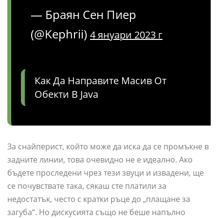
— Браян Сен Пиер
(@Kephrii)
4 януари 2023 г
Как Да Направите Масив От
Обекти В Java
За снайперист, който може да иска да се промъкне в
задните линии, това очевидно не е идеално. Ако
бъдете проследени чрез тези звуци и извадени, ще
се почувствате така, сякаш сте платили за
недостатък, често с кратки ръце до „плащане за
загуба“. Но дискусията също не беше напълно