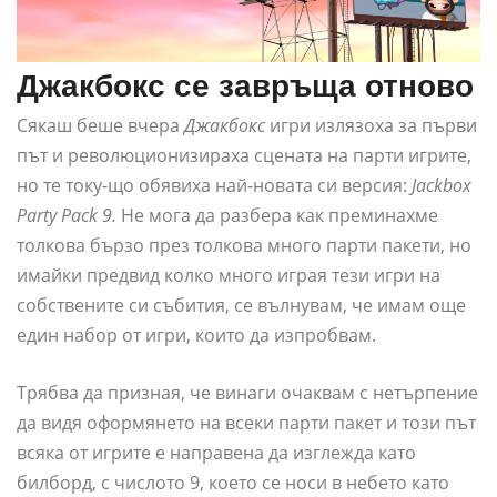
Джакбокс се завръща отново
Сякаш беше вчера
Джакбокс
игри излязоха за първи
път и революционизираха сцената на парти игрите,
но те току-що обявиха най-новата си версия:
Jackbox
Party Pack 9.
Не мога да разбера как преминахме
толкова бързо през толкова много парти пакети, но
имайки предвид колко много играя тези игри на
собствените си събития, се вълнувам, че имам още
един набор от игри, които да изпробвам.
Трябва да призная, че винаги очаквам с нетърпение
да видя оформянето на всеки парти пакет и този път
всяка от игрите е направена да изглежда като
билборд, с числото 9, което се носи в небето като