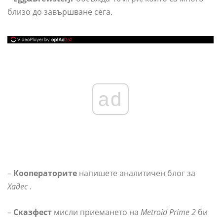
близо до завършване сега.
ad
–
Кооператорите
напишете аналитичен блог за
Хадес
.
–
Сказфест
мисли приемането на
Metroid Prime 2
би