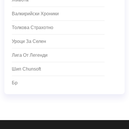
Валкирийски Хроники
Толкова Страхотно
Уроци За Селен
Лига От Легенди
Шип Chunsoft
Бр