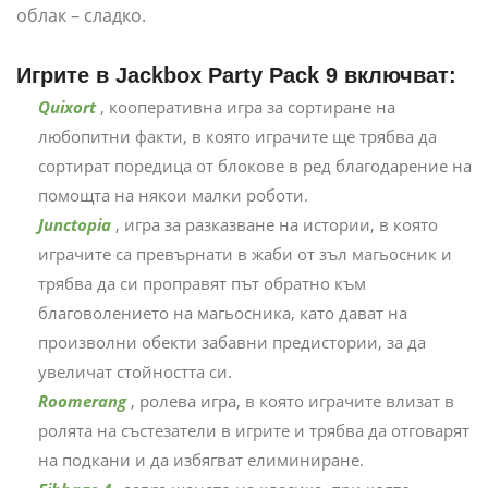
облак – сладко.
Игрите в Jackbox Party Pack 9 включват:
Quixort
, кооперативна игра за сортиране на
любопитни факти, в която играчите ще трябва да
сортират поредица от блокове в ред благодарение на
помощта на някои малки роботи.
Junctopia
, игра за разказване на истории, в която
играчите са превърнати в жаби от зъл магьосник и
трябва да си проправят път обратно към
благоволението на магьосника, като дават на
произволни обекти забавни предистории, за да
увеличат стойността си.
Roomerang
, ролева игра, в която играчите влизат в
ролята на състезатели в игрите и трябва да отговарят
на подкани и да избягват елиминиране.