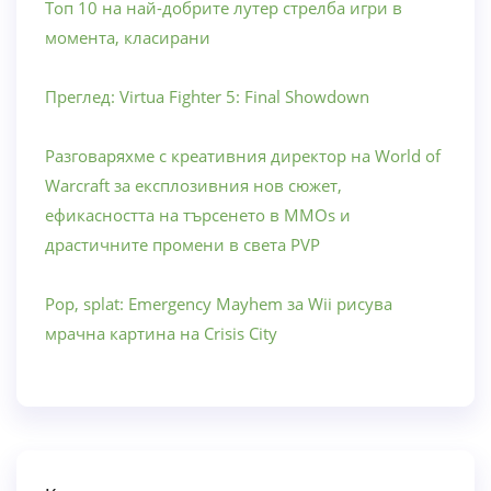
Топ 10 на най-добрите лутер стрелба игри в
момента, класирани
Преглед: Virtua Fighter 5: Final Showdown
Разговаряхме с креативния директор на World of
Warcraft за експлозивния нов сюжет,
ефикасността на търсенето в MMOs и
драстичните промени в света PVP
Pop, splat: Emergency Mayhem за Wii рисува
мрачна картина на Crisis City