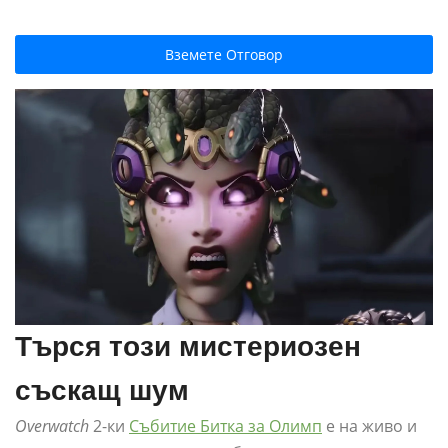
Вземете Отговор
Търся този мистериозен
съскащ шум
Overwatch
2-ки
Събитие Битка за Олимп
е на живо и