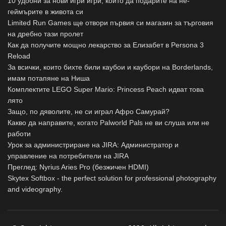
10 удобни за нови игри игри, които да подарите на не-
геймърите в живота си
Limited Run Games ще отвори първия си магазин за търговия
на дребно тази пролет
Как да получите мощно лекарство за Елизабет в Persona 3
Reload
За всички, които бихте били каубои и каубори на Borderlands,
имам потапяне на Ниша
Комплектите LEGO Super Mario: Princess Peach идват това
лято
Защо, по дяволите, не си играл Афро Самурай?
Какво да направите, когато Palworld Pals не ви слуша или не
работи
Урок за администриране на JIRA: Администратор и
управление на потребители на JIRA
Преглед: Nyrius Aries Pro (безжичен HDMI)
Skytex Softbox - the perfect solution for professional photography
and videography.