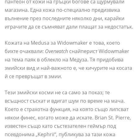
пантеон от кожи на гръцки богове са щурмували
магазина. Една кожа по-специално предизвика
вълнение през последните няколко дни, карайки
играчите да се съмняват дали плащат за недостатък.
Кожата на Medusa за Widowmaker е това, което
бихте очаквали:
Overwatch
снайперист Widowmaker
на тема паяк в облекло на Медуза. Тя придобива
змийски вид и най-важното е, че кичурите на косата
й се превръщат в змии.
Тези змийски косми не са само за показ; те
всъщност съскат и вдигат шум по време на мача.
Което е страхотна функция, на която също липсват
някои финес, когато може да искате. Brian St. Pierre,
известен също като състезателен геймър под
псевдонима „Kephrii“, публикува за тази кожа