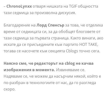
–
ChronoLynxx
отваря нишката на TGIF общността
тази седмица за произволна дискусия.
Благодарение на
Лорд Спенсър
за това, че отделиха
време от седмицата си, за да обобщят блоговете от
тази седмица за първата страница. Както винаги, ако
искате да се присъедините към партито HOT TAKE,
тогава се насочете към секцията Cblogs точно сега.
Наясно сме, че редакторът на cblog не качва
изображения в момента.
Извиняваме се.
Надяваме се, че можем да насърчим някой, който е
по-разбран в технологиите от нас, да го разгледа
скоро.