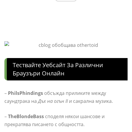
Тествайте Уебсайт За Различни
Браузъри Онлайн
–
PhilsPhindings
обсъжда приликите между
саундтрака на
Дъх на огън II
и сакрална музика.
–
TheBlondeBass
споделя някои шансове и
прекратява писането с общността.