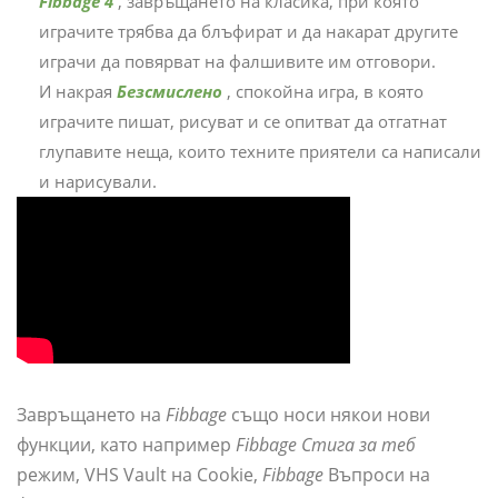
Fibbage 4
, завръщането на класика, при която
играчите трябва да блъфират и да накарат другите
играчи да повярват на фалшивите им отговори.
И накрая
Безсмислено
, спокойна игра, в която
играчите пишат, рисуват и се опитват да отгатнат
глупавите неща, които техните приятели са написали
и нарисували.
Завръщането на
Fibbage
също носи някои нови
функции, като например
Fibbage Стига за теб
режим, VHS Vault на Cookie,
Fibbage
Въпроси на