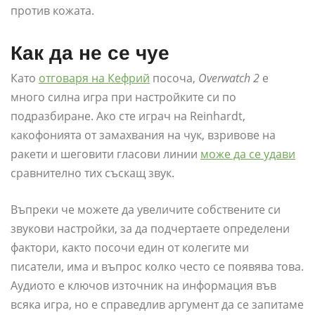
против кожата.
Как да не се чуе
Като
отговаря на Кефрий
посоча,
Overwatch 2
е
много силна игра при настройките си по
подразбиране. Ако сте играч на Reinhardt,
какофонията от замахвания на чук, взривове на
ракети и шеговити гласови линии
може да се удави
сравнително тих съскащ звук.
Въпреки че можете да увеличите собствените си
звукови настройки, за да подчертаете определени
фактори, както посочи един от колегите ми
писатели, има и въпрос колко често се появява това.
Аудиото е ключов източник на информация във
всяка игра, но е справедлив аргумент да се запитаме