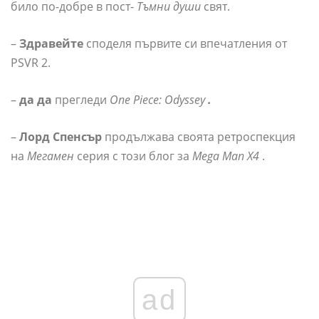
било по-добре в пост-
Тъмни души
свят.
–
Здравейте
споделя първите си впечатления от
PSVR 2.
–
да да
прегледи
One Piece: Odyssey
.
–
Лорд Спенсър
продължава своята ретроспекция
на
Мегамен
серия с този блог за
Mega Man X4
.
ad