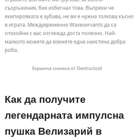
съоръжения, бих избегнал това. Въпреки че
екипировката е хубава, не ви е нужна толкова късно
в играта. Междувременно Waveservants да са
спокойни с вас изглежда доста полезно. Най-
малкото можете да вземете една наистина добра
роба.
Екранна снимка от Destructoid
Как да получите
легендарната импулсна
пушка Велизарий в