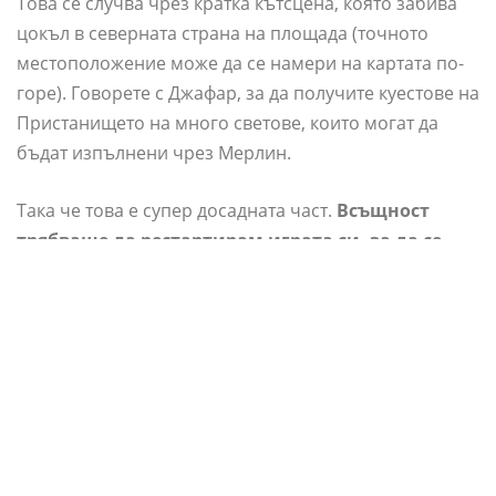
Това се случва чрез кратка кътсцена, която забива
цокъл в северната страна на площада (точното
местоположение може да се намери на картата по-
горе). Говорете с Джафар, за да получите куестове на
Пристанището на много светове, които могат да
бъдат изпълнени чрез Мерлин.
Така че това е супер досадната част.
Всъщност
трябваше да рестартирам играта си, за да се
задейства катсцената на Jafar.
Това ми се случи,
докато зареждах в моята игра, която вече имаше
завършени куестове, след като DLC беше активен в
моя акаунт. Опитайте да рестартирате, ако не
виждате нищо в площадката, за да стартирате DLC.
Изпълнение На Двоично Дърво В
Изходния Код На C ++