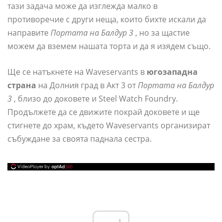
тази задача може да изглежда малко в
противоречие с други неща, които бихте искали да
направите
Портата на Балдур 3
, но за щастие
можем да вземем нашата торта и да я изядем също.
Ще се натъкнете на Waveservants в
югозападна
страна
на Долния град в Акт 3 от
Портата на Балдур
3
, близо до доковете и Steel Watch Foundry.
Продължете да се движите покрай доковете и ще
стигнете до храм, където Waveservants организират
събуждане за своята паднала сестра.