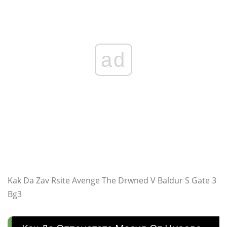
ad
Kak Da Zav Rsite Avenge The Drwned V Baldur S Gate 3
Bg3