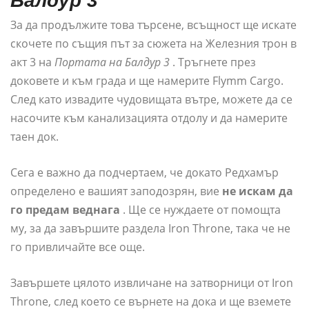
Балдур 3
За да продължите това търсене, всъщност ще искате
скочете по същия път за сюжета на Железния трон в
акт 3 на
Портата на Балдур 3
. Тръгнете през
доковете и към града и ще намерите Flymm Cargo.
След като извадите чудовищата вътре, можете да се
насочите към канализацията отдолу и да намерите
таен док.
Сега е важно да подчертаем, че докато Редхамър
определено е вашият заподозрян, вие
не искам да
го предам веднага
. Ще се нуждаете от помощта
му, за да завършите раздела Iron Throne, така че не
го привличайте все още.
Завършете цялото извличане на затворници от Iron
Throne, след което се върнете на дока и ще вземете