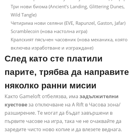
Три нови биома (Ancient’s Landing, Glittering Dunes,
Wild Tangle)
Четирима нови селяни (EVE, Rapunzel, Gaston, Jafar)
Scramblecoin (нова настолна игра)
Кралският пясъчен часовник (нова механика, която
включва изработване и изграждане)
След като сте платили
парите, трябва да направите
няколко ранни мисии
Както Gameloft отбелязва, има
задължителни
куестове
за отключване на A Rift в Часова зона/
разширение. Те могат да бъдат завършени в
първите часове на игра, така че не очаквайте да
заредите чисто ново копие и да влезете веднага.