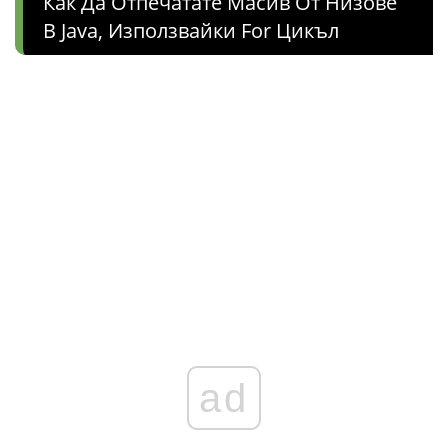
Как Да Отпечатате Масив От Низове
В Java, Използвайки For Цикъл
ad