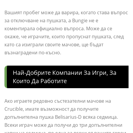
Вашият пробег може да варира, когато става въпрос
за отключване на пушката, а Bungie не е
коментирала официално въпроса. Може да се
окаже, че играчите, които пропуснат пушката, след
като са изиграли своите мачове, ще бъдат
възнаградени по-късно.
Най-Добрите Компании За Игри, За
Които Да Работите
Ако играете редовно състезателни мачове на
Crucible, имате възможност да получите
допълнителна пушка Belisarius-D всяка седмица.
Всеки играч може да получи до три допълнителни