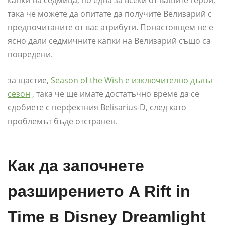
капки на седмица, по една за всеки от вашите герои,
така че можете да опитате да получите Велизарий с
предпочитаните от вас атрибути. Понастоящем не е
ясно дали седмичните капки на Велизарий също са
повредени.
за щастие,
Season of the Wish е изключително дълъг
сезон
, така че ще имате достатъчно време да се
сдобиете с перфектния Belisarius-D, след като
проблемът бъде отстранен.
Как да започнете
разширението A Rift in
Time в Disney Dreamlight