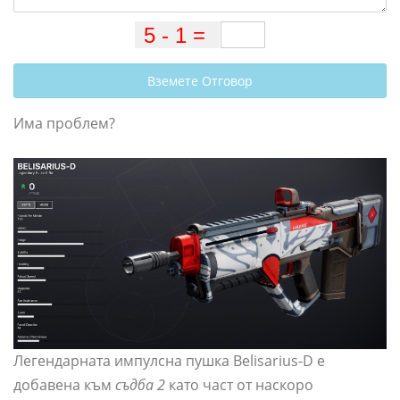
Вземете Отговор
Има проблем?
Легендарната импулсна пушка Belisarius-D е
добавена към
съдба 2
като част от наскоро