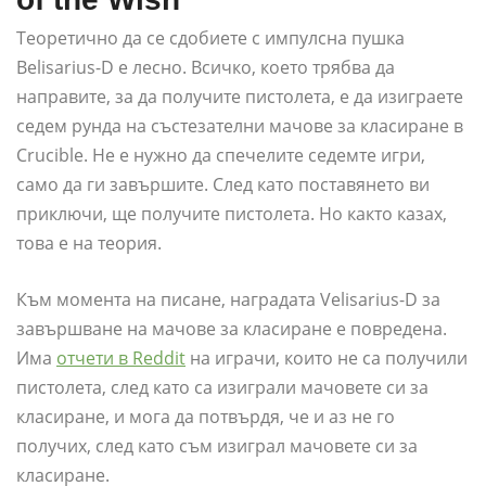
Теоретично да се сдобиете с импулсна пушка
Belisarius-D е лесно. Всичко, което трябва да
направите, за да получите пистолета, е да изиграете
седем рунда на състезателни мачове за класиране в
Crucible. Не е нужно да спечелите седемте игри,
само да ги завършите. След като поставянето ви
приключи, ще получите пистолета. Но както казах,
това е на теория.
Към момента на писане, наградата Velisarius-D за
завършване на мачове за класиране е повредена.
Има
отчети в Reddit
на играчи, които не са получили
пистолета, след като са изиграли мачовете си за
класиране, и мога да потвърдя, че и аз не го
получих, след като съм изиграл мачовете си за
класиране.