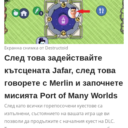
Екранна снимка от Destructoid
След това задействайте
кътсцената Jafar, след това
говорете с Merlin и започнете
мисията Port of Many Worlds
След като всички горепосочени куестове са
изпълнени, състоянието на вашата игра ще ви
позволи да продължите с началния куест на DLC.