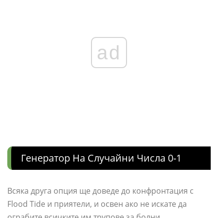
ad
Генератор На Случайни Числа 0-1
Всяка друга опция ще доведе до конфронтация с
Flood Tide и приятели, и освен ако не искате да
ограбите всичките им трупове за болни