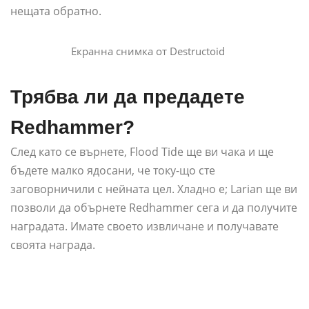
нещата обратно.
Екранна снимка от Destructoid
Трябва ли да предадете
Redhammer?
След като се върнете, Flood Tide ще ви чака и ще
бъдете малко ядосани, че току-що сте
заговорничили с нейната цел. Хладно е; Larian ще ви
позволи да обърнете Redhammer сега и да получите
наградата. Имате своето извличане и получавате
своята награда.