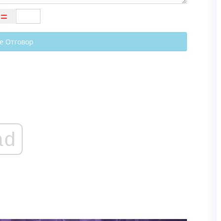
е Отговор
ad