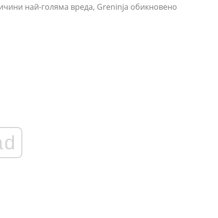
ричини най-голяма вреда, Greninja обикновено
ad