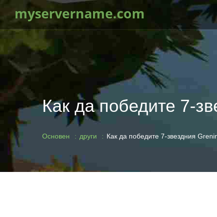
myservername.com
Как да победите 7-зв
Основен
други
Как да победите 7-звездния Grenin