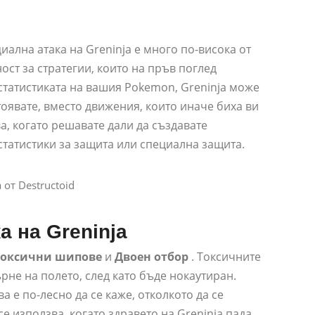
ециална атака на Greninja е много по-висока от
ост за стратегии, които на пръв поглед
статистиката на вашия Pokemon, Greninja може
тоявате, вместо движения, които иначе биха ви
а, когато решавате дали да създавате
статистики за защита или специална защита.
от Destructoid
 на Greninja
Токсични шипове
и
Двоен отбор
. Токсичните
рне на полето, след като бъде нокаутиран.
а е по-лесно да се каже, отколкото да се
е използва, когато здравето на Greninja пада,