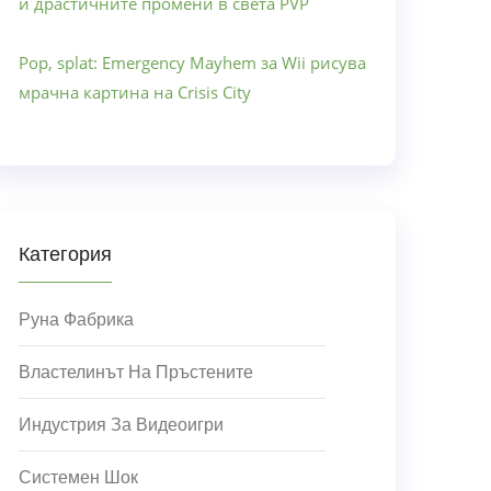
и драстичните промени в света PVP
Pop, splat: Emergency Mayhem за Wii рисува
мрачна картина на Crisis City
Категория
Руна Фабрика
Властелинът На Пръстените
Индустрия За Видеоигри
Системен Шок