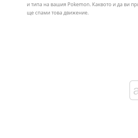
и типа на вашия Pokemon. Каквото и да ви п
ще спами това движение.