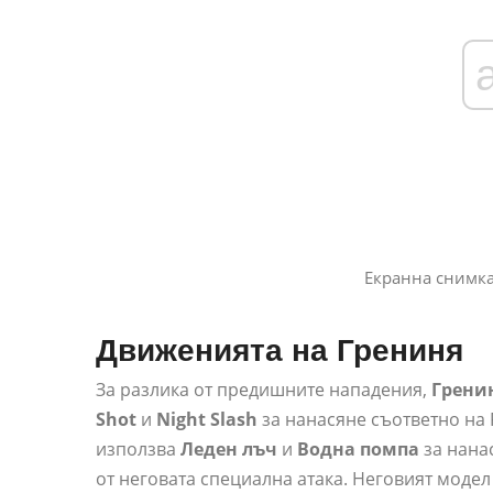
Екранна снимка 
Движенията на Грениня
За разлика от предишните нападения,
Гренин
Shot
и
Night Slash
за нанасяне съответно на P
използва
Леден лъч
и
Водна помпа
за нанас
от неговата специална атака. Неговият модел 