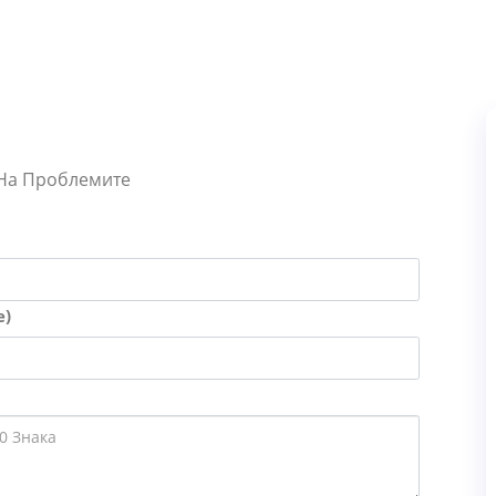
 На Проблемите
е)