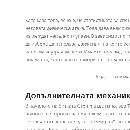
Като каза това, ясно е, че статистиката за сп
неговата физическа атака. Това дава възможн
изглеждат напълно глупави. В зависимост от 
да избере да използва движения, на които ус
нанесли неутрални щети. Имайте предвид тов
покемони, които дават приоритет на техните 
Екранна снимка 
Допълнителната механика
В началото на битката Greninja ще използва
шипове ще отровят вашия покемон, ако се въ
Очевидното решение тук е „не умирай“, но тов
направи. Двойният отбор е предназначен да с