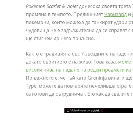
Pokemon Scarlet & Violet
донесоха своята трета 7
промяна в темпото. Предишният
Чаризард
и
покемони, които можеха да танкират удари от
чудовища не е задължително да се справят с
ще стигнем до него по-късно.
Както е традицията със 7-звездните нападения
докато събитието е на живо. Това каза,
может
високи нива на падане на редки предмети кат
По-важното е, че тъй като Greninja винаги щ
Type, можете да повтаряте печеливша страте
са готови да сътрудничат. Ето как да свалите