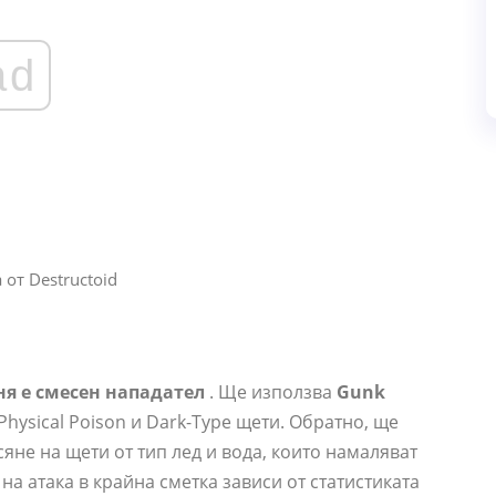
ad
от Destructoid
я е смесен нападател
. Ще използва
Gunk
hysical Poison и Dark-Type щети. Обратно, ще
яне на щети от тип лед и вода, които намаляват
на атака в крайна сметка зависи от статистиката