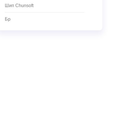
Шип Chunsoft
Бр