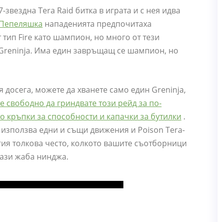
-звездна Tera Raid битка в играта и с нея идва
Пепеляшка
нападенията предпочитаха
 тип Fire като шампион, но много от тези
 Greninja. Има един завръщащ се шампион, но
 досега, можете да хванете само един Greninja,
е свободно да гриндвате този рейд за по-
о кръпки за способности и капачки за бутилки
.
е използва едни и същи движения и Poison Tera-
гия толкова често, колкото вашите съотборници
 тази жаба нинджа.