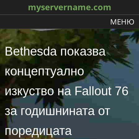
myservername.com
МЕНЮ
Bethesda показва
концептуално
изкуство на Fallout 76
за годишнината от
поредицата