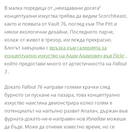
В малка поредица от „неиздавани досега“
концептуални изкуства трябва да видим Scorchbeast,
както и появата от Vault 76, поглед към The Pitt и
някои екологични дизайни. Последното парче,
колаж от живот в трезор, изглежда прекрасно.
Блогът завършва с
връзка към галерията за
концептуално изкуство на Адам Адамович във Flickr
,
който предостави много от артистичността на
Fallout
3
.
Докато
Fallout 76
направи големи крачки след
бурното си пускане на пазара, това концептуално
изкуство наистина демонстрира колко голям е
потенциалът на напълно развит Апалач, държан във
фурната-докато-не-е-направен нов
Изпадам
можеше
да бъде. Може да отнеме известно време, но се