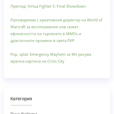
Преглед: Virtua Fighter 5: Final Showdown
Разговаряхме с креативния директор на World of
Warcraft за експлозивния нов сюжет,
ефикасността на търсенето в MMOs и
драстичните промени в света PVP
Pop, splat: Emergency Mayhem за Wii рисува
мрачна картина на Crisis City
Категория
Руна Фабрика