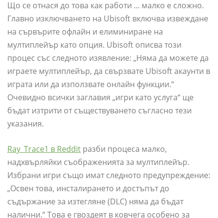
Що се отнася до това как работи ... малко е сложно.
Главно изключването на Ubisoft включва извеждане
на сървърите офлайн и елиминиране на
мултиплейър като опция. Ubisoft описва този
процес със следното изявление: „Няма да можете да
играете мултиплейър, да свързвате Ubisoft акаунти в
играта или да използвате онлайн функции.“
Очевидно всички заглавия „игри като услуга“ ще
бъдат изтрити от съществуването съгласно тези
указания.
Ray_Trace1 в Reddit
разби процеса малко,
надхвърляйки съображенията за мултиплейър.
Избрани игри също имат следното предупреждение:
„Освен това, инсталирането и достъпът до
съдържание за изтегляне (DLC) няма да бъдат
налични.“ Това е гвоздеят в ковчега особено за