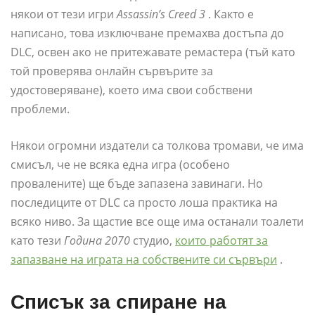
някои от тези игри
Assassin’s Creed 3
. Както е
написано, това изключване премахва достъпа до
DLC, освен ако не притежавате ремастера (тъй като
той проверява онлайн сървърите за
удостоверяване), което има свои собствени
проблеми.
Някои огромни издатели са толкова тромави, че има
смисъл, че не всяка една игра (особено
провалените) ще бъде запазена завинаги. Но
последиците от DLC са просто лоша практика на
всяко ниво. За щастие все още има останали тоалети
като тези
Година 2070
студио,
които работят за
запазване на играта на собствените си сървъри
.
Списък за спиране на