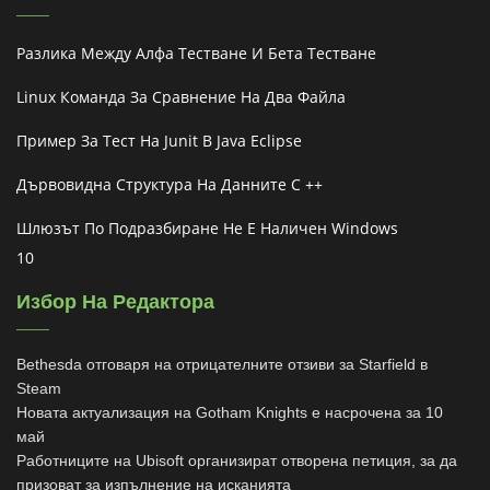
Разлика Между Алфа Тестване И Бета Тестване
Linux Команда За Сравнение На Два Файла
Пример За Тест На Junit В Java Eclipse
Дървовидна Структура На Данните C ++
Шлюзът По Подразбиране Не Е Наличен Windows
10
Избор На Редактора
Bethesda отговаря на отрицателните отзиви за Starfield в
Steam
Новата актуализация на Gotham Knights е насрочена за 10
май
Работниците на Ubisoft организират отворена петиция, за да
призоват за изпълнение на исканията