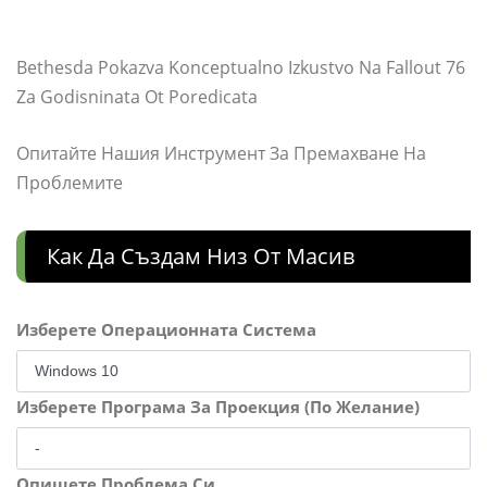
Bethesda Pokazva Konceptualno Izkustvo Na Fallout 76
Za Godisninata Ot Poredicata
Опитайте Нашия Инструмент За Премахване На
Проблемите
Как Да Създам Низ От Масив
Изберете Операционната Система
Изберете Програма За Проекция (По Желание)
Опишете Проблема Си