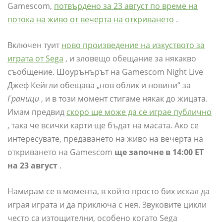
Gamescom,
потвърдено за 23 август по време на
потока на живо от вечерта на откриването
.
Включен туит
ново произведение на изкуството за
играта от Sega
, и зловещо обещание за някакво
съобщение. Шоурънърът на Gamescom Night Live
Джеф Кейгли обещава „нов облик и новини“ за
Граници
, и в този момент стигаме някак до жицата.
Имам предвид
скоро ще може да се играе публично
, така че всички карти ще бъдат на масата. Ако се
интересувате, предаването на живо на вечерта на
откриването на Gamescom
ще започне в 14:00 ET
на 23 август
.
Намирам се в момента, в който просто бих искал да
играя играта и да приключа с нея. Звуковите цикли
често са изтощителни, особено когато Sega