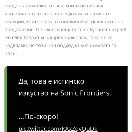
предоставя малки откъси, които не винаги
изглеждат страхотно, последвани от натиск от
реакции, които често са повлияни от недостатъчно
представяне. Понякога нещата се получават накрая!
Но след това съм нащрек
Sonic сили
, така че се
надяваме, че този нов подход към формулата го
носи.
Да, това е истинско
изкуство на Sonic Frontiers.
…По-скоро!
pic.twitter.com/KAxZqyQuDk