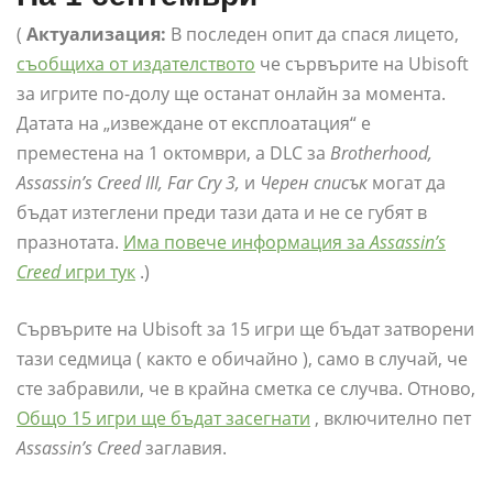
(
Актуализация:
В последен опит да спася лицето,
съобщиха от издателството
че сървърите на Ubisoft
за игрите по-долу ще останат онлайн за момента.
Датата на „извеждане от експлоатация“ е
преместена на 1 октомври, а DLC за
Brotherhood,
Assassin’s Creed III, Far Cry 3,
и
Черен списък
могат да
бъдат изтеглени преди тази дата и не се губят в
празнотата.
Има повече информация за
Assassin’s
Creed
игри тук
.)
Сървърите на Ubisoft за 15 игри ще бъдат затворени
тази седмица ( както е обичайно ), само в случай, че
сте забравили, че в крайна сметка се случва. Отново,
Общо 15 игри ще бъдат засегнати
, включително пет
Assassin’s Creed
заглавия.