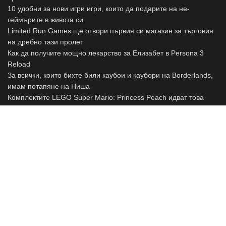
10 удобни за нови игри игри, които да подарите на не-
геймърите в живота си
Limited Run Games ще отвори първия си магазин за търговия
на дребно тази пролет
Как да получите мощно лекарство за Елизабет в Persona 3
Reload
За всички, които бихте били каубои и каубори на Borderlands,
имам потапяне на Ниша
Комплектите LEGO Super Mario: Princess Peach идват това
лято
Защо, по дяволите, не си играл Афро Самурай?
Какво да направите, когато Palworld Pals не ви слуша или не
работи
Урок за администриране на JIRA: Администратор и
управление на потребители на JIRA
Преглед: Nyrius Aries Pro (безжичен HDMI)
Skytex Softbox - the perfect solution for professional photography
and videography.