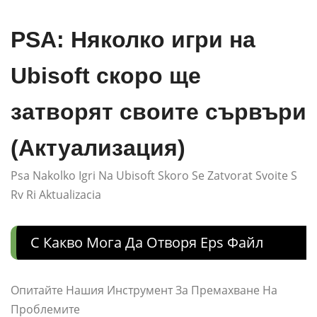
PSA: Няколко игри на
Ubisoft скоро ще
затворят своите сървъри
(Актуализация)
Psa Nakolko Igri Na Ubisoft Skoro Se Zatvorat Svoite S
Rv Ri Aktualizacia
С Какво Мога Да Отворя Eps Файл
Опитайте Нашия Инструмент За Премахване На
Проблемите