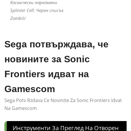
Космически наркомани
Splinter Cell: Черен списък
ZombiU
Sega потвърждава, че
новините за Sonic
Frontiers идват на
Gamescom
Sega Potv Rzdava Ce Novinite Za Sonic Frontiers Idvat
Na Gamescom
Инструменти За Преглед На Отворен