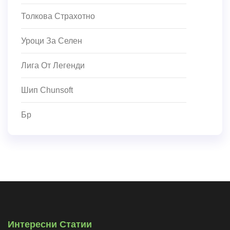
Толкова Страхотно
Уроци За Селен
Лига От Легенди
Шип Chunsoft
Бр
Интересни Статии