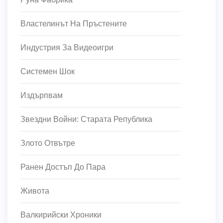
Властелинът На Пръстените
Индустрия За Видеоигри
Системен Шок
Издърпвам
Звездни Войни: Старата Република
Злото Отвътре
Ранен Достъп До Пара
Живота
Валкирийски Хроники