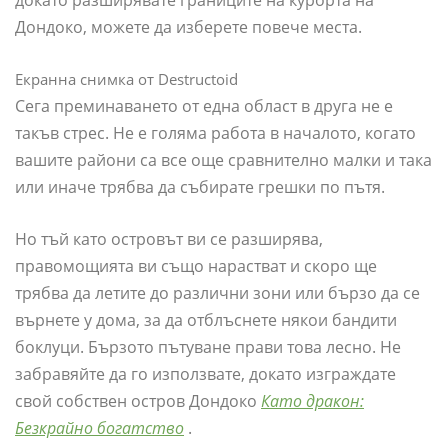
докато разширявате границите на курорта на
Дондоко, можете да изберете повече места.
Екранна снимка от Destructoid
Сега преминаването от една област в друга не е
такъв стрес. Не е голяма работа в началото, когато
вашите райони са все още сравнително малки и така
или иначе трябва да събирате грешки по пътя.
Но тъй като островът ви се разширява,
правомощията ви също нарастват и скоро ще
трябва да летите до различни зони или бързо да се
върнете у дома, за да отблъснете някои бандити
боклуци. Бързото пътуване прави това лесно. Не
забравяйте да го използвате, докато изграждате
свой собствен остров Дондоко
Като дракон:
Безкрайно богатство
.