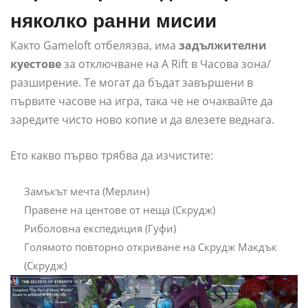
няколко ранни мисии
Както Gameloft отбелязва, има
задължителни
куестове
за отключване на A Rift в Часова зона/
разширение. Те могат да бъдат завършени в
първите часове на игра, така че не очаквайте да
заредите чисто ново копие и да влезете веднага.
Ето какво първо трябва да изчистите:
Замъкът мечта (Мерлин)
Правене на центове от неща (Скрудж)
Риболовна експедиция (Гуфи)
Голямото повторно откриване на Скрудж Макдък
(Скрудж)