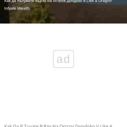
Как да пътувате бързо на остров Дондоко в Like a Dragon:
Infinite Wealth
ad
Kak Da P Tuvate B Rzo Na Ostrov Dondoko V Like A