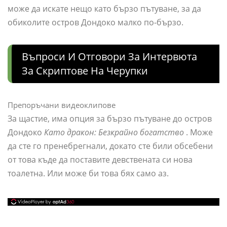
може да искате нещо като бързо пътуване, за да
обиколите остров Дондоко малко по-бързо.
Въпроси И Отговори За Интервюта
За Скриптове На Черупки
Препоръчани видеоклипове
За щастие, има опция за бързо пътуване до остров
Дондоко
Като дракон: Безкрайно богатство
. Може
да сте го пренебрегнали, докато сте били обсебени
от това къде да поставите девствената си нова
тоалетна. Или може би това бях само аз.