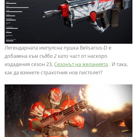
Легендарната импулсна пушка Belisarius-D е
добавена към
съдба 2
като част от наскоро
издадения сезон 23,
Сезонът на желанията
. И така,
как да вземете страхотния нов пистолет?