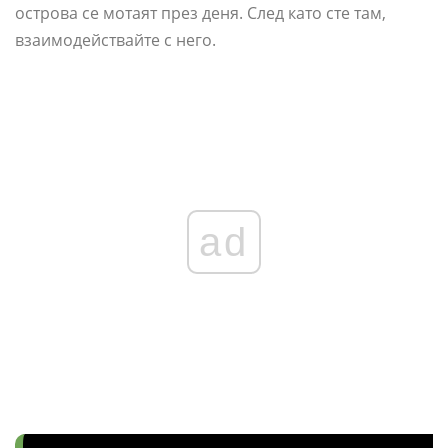
острова се мотаят през деня. След като сте там,
взаимодействайте с него.
ad