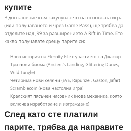
купите
В допълнение към закупуването на основната игра
(или получаването й чрез Game Pass), ще трябва да
отделите над ,99 за разширението A Rift in Time. Ето
какво получавате срещу парите си:
Нова история на Eternity Isle с участието на Джафар
Три нови биома (Ancient’s Landing, Glittering Dunes,
Wild Tangle)
Четирима нови селяни (EVE, Rapunzel, Gaston, Jafar)
Scramblecoin (нова настолна игра)
Кралският пясъчен часовник (нова механика, която
включва изработване и изграждане)
След като сте платили
парите, трябва да направите