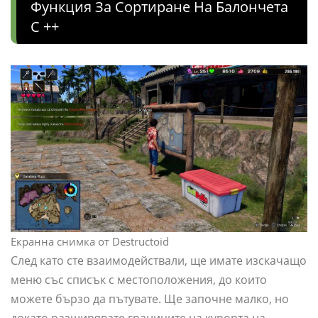
Функция За Сортиране На Балончета
C ++
Екранна снимка от Destructoid
След като сте взаимодействали, ще имате изскачащо
меню със списък с местоположения, до които
можете бързо да пътувате. Ще започне малко, но