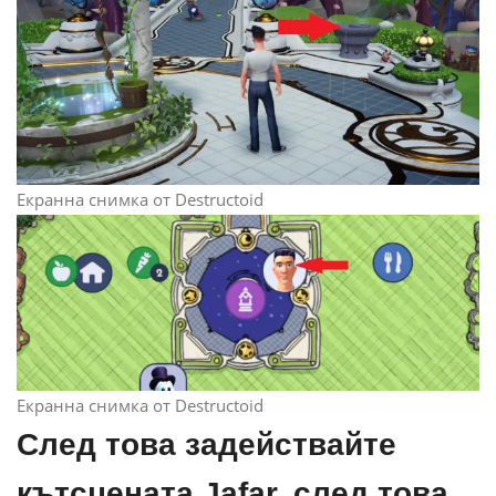
Екранна снимка от Destructoid
Екранна снимка от Destructoid
След това задействайте
кътсцената Jafar, след това