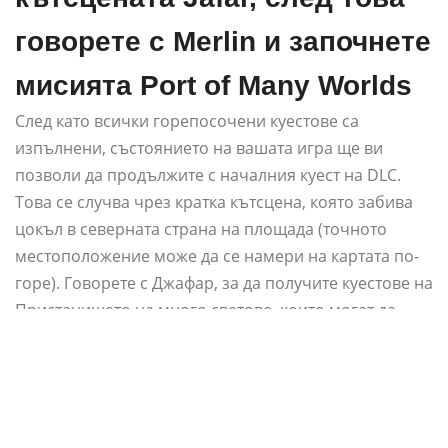
говорете с Merlin и започнете
мисията Port of Many Worlds
След като всички горепосочени куестове са
изпълнени, състоянието на вашата игра ще ви
позволи да продължите с началния куест на DLC.
Това се случва чрез кратка кътсцена, която забива
цокъл в северната страна на площада (точното
местоположение може да се намери на картата по-
горе). Говорете с Джафар, за да получите куестове на
Пристанището на много светове, които могат да
бъдат изпълнени чрез Мерлин.
Така че това е супер досадната част.
Всъщност
трябваше да рестартирам играта си, за да се
задейства катсцената на Jafar.
Това ми се случи,