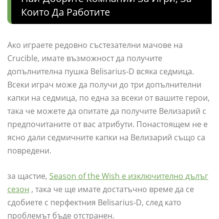
Които Да Работите
Ако играете редовно състезателни мачове на
Crucible, имате възможност да получите
допълнителна пушка Belisarius-D всяка седмица.
Всеки играч може да получи до три допълнителни
капки на седмица, по една за всеки от вашите герои,
така че можете да опитате да получите Велизарий с
предпочитаните от вас атрибути. Понастоящем не е
ясно дали седмичните капки на Велизарий също са
повредени.
за щастие,
Season of the Wish е изключително дълъг
сезон
, така че ще имате достатъчно време да се
сдобиете с перфектния Belisarius-D, след като
проблемът бъде отстранен.