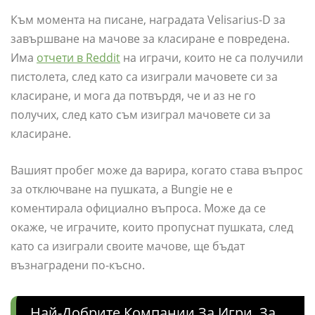
Към момента на писане, наградата Velisarius-D за
завършване на мачове за класиране е повредена.
Има
отчети в Reddit
на играчи, които не са получили
пистолета, след като са изиграли мачовете си за
класиране, и мога да потвърдя, че и аз не го
получих, след като съм изиграл мачовете си за
класиране.
Вашият пробег може да варира, когато става въпрос
за отключване на пушката, а Bungie не е
коментирала официално въпроса. Може да се
окаже, че играчите, които пропуснат пушката, след
като са изиграли своите мачове, ще бъдат
възнаградени по-късно.
Най-Добрите Компании За Игри, За