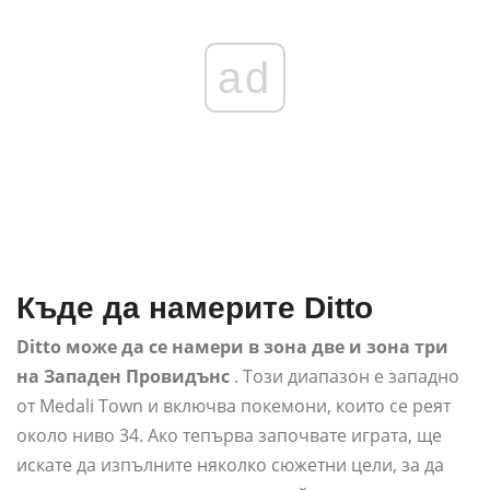
ad
Къде да намерите Ditto
Ditto може да се намери в зона две и зона три
на Западен Провидънс
. Този диапазон е западно
от Medali Town и включва покемони, които се реят
около ниво 34. Ако тепърва започвате играта, ще
искате да изпълните няколко сюжетни цели, за да