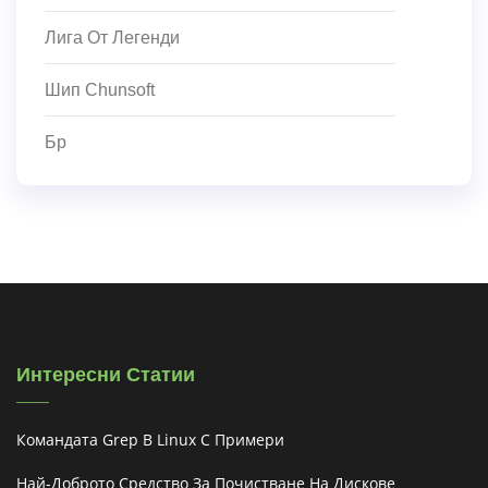
Лига От Легенди
Шип Chunsoft
Бр
Интересни Статии
Командата Grep В Linux С Примери
Най-Доброто Средство За Почистване На Дискове