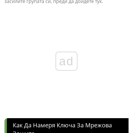
засилите групата си, преди да дойдете тук.
ad
Как Да Намеря Ключа За Мрежова