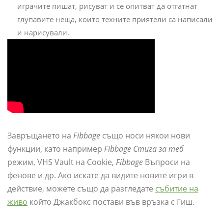
играчите пишат, рисуват и се опитват да отгатнат
глупавите неща, които техните приятели са написали
и нарисували.
Завръщането на
Fibbage
също носи някои нови
функции, като например
Fibbage Стига за теб
режим, VHS Vault на Cookie,
Fibbage
Въпроси на
фенове и др. Ако искате да видите новите игри в
действие, можете също да разгледате
събитие на
живо
който Джакбокс постави във връзка с Гиш.