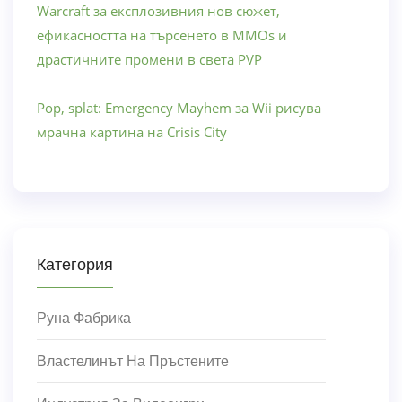
Warcraft за експлозивния нов сюжет,
ефикасността на търсенето в MMOs и
драстичните промени в света PVP
Pop, splat: Emergency Mayhem за Wii рисува
мрачна картина на Crisis City
Категория
Руна Фабрика
Властелинът На Пръстените