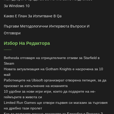
За Windows 10
Какво Е План За Изпитване В Qa
Пъргави Методологични Интервюта Въпроси И
Отговори
Избор На Редактора
Bethesda отговаря на отрицателните отзиви за Starfield в
Steam
Новата актуализация на Gotham Knights е насрочена за 10
май
Работниците на Ubisoft организират отворена петиция, за да
призоват за изпълнение на исканията
10 удобни за нови игри игри, които да подарите на не-
геймърите в живота си
Limited Run Games ще отвори първия си магазин за търговия
на дребно тази пролет
Как да получите мощно лекарство за Елизабет в Persona 3