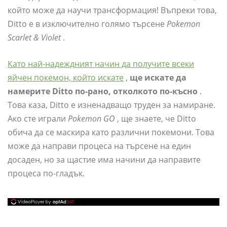
който може да научи трансформация! Въпреки това,
Ditto е в изключително голямо търсене
Pokemon
Scarlet & Violet
.
Като най-надеждният начин да получите всеки
яйчен покемон, който искате
,
ще искате да
намерите Ditto по-рано, отколкото по-късно
.
Това каза, Ditto е изненадващо труден за намиране.
Ако сте играли
Pokemon GO
, ще знаете, че Ditto
обича да се маскира като различни покемони. Това
може да направи процеса на търсене на един
досаден, но за щастие има начини да направите
процеса по-гладък.