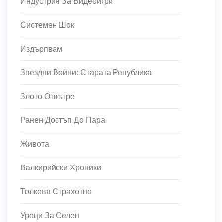
Индустрия За Видеоигри
Системен Шок
Издърпвам
Звездни Войни: Старата Република
Злото Отвътре
Ранен Достъп До Пара
Живота
Валкирийски Хроники
Толкова Страхотно
Уроци За Селен