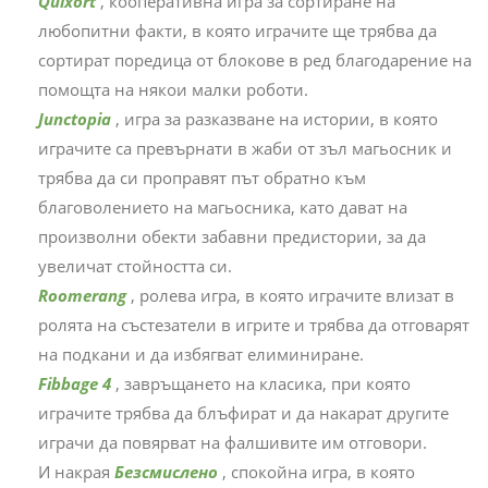
Quixort
, кооперативна игра за сортиране на
любопитни факти, в която играчите ще трябва да
сортират поредица от блокове в ред благодарение на
помощта на някои малки роботи.
Junctopia
, игра за разказване на истории, в която
играчите са превърнати в жаби от зъл магьосник и
трябва да си проправят път обратно към
благоволението на магьосника, като дават на
произволни обекти забавни предистории, за да
увеличат стойността си.
Roomerang
, ролева игра, в която играчите влизат в
ролята на състезатели в игрите и трябва да отговарят
на подкани и да избягват елиминиране.
Fibbage 4
, завръщането на класика, при която
играчите трябва да блъфират и да накарат другите
играчи да повярват на фалшивите им отговори.
И накрая
Безсмислено
, спокойна игра, в която