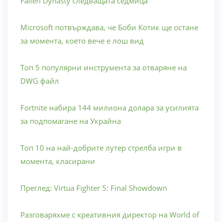
Fallen Dynasty следващата седмица
Microsoft потвърждава, че Боби Котик ще остане
за момента, което вече е лош вид
Топ 5 популярни инструмента за отваряне на
DWG файл
Fortnite набира 144 милиона долара за усилията
за подпомагане на Украйна
Топ 10 на най-добрите лутер стрелба игри в
момента, класирани
Преглед: Virtua Fighter 5: Final Showdown
Разговаряхме с креативния директор на World of