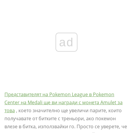
ad
Представителят на Pokemon League в Pokemon
Center на Medali ще ви награди с монета Amulet за
това
, което значително ще увеличи парите, които
получавате от битките с треньори, ако покемон
влезе в битка, използвайки го. Просто се уверете, че