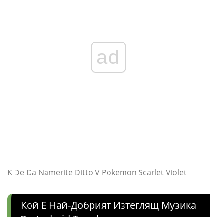
ad
K De Da Namerite Ditto V Pokemon Scarlet Violet
Кой Е Най-Добрият Изтеглящ Музика