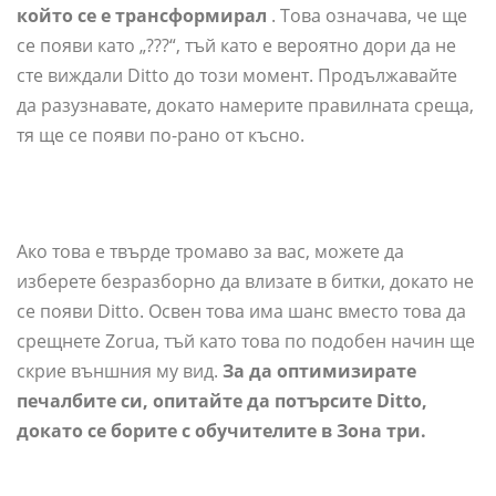
който се е трансформирал
. Това означава, че ще
се появи като „???“, тъй като е вероятно дори да не
сте виждали Ditto до този момент. Продължавайте
да разузнавате, докато намерите правилната среща,
тя ще се появи по-рано от късно.
Ако това е твърде тромаво за вас, можете да
изберете безразборно да влизате в битки, докато не
се появи Ditto. Освен това има шанс вместо това да
срещнете Zorua, тъй като това по подобен начин ще
скрие външния му вид.
За да оптимизирате
печалбите си, опитайте да потърсите Ditto,
докато се борите с обучителите в Зона три.