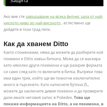
Защита
Ако вие сте
завършване на всяка фитнес зала от най-
ниското ниво до най-високото
, естествено ще
дойдете в този град пети.
Как да хванем Ditto
Както споменахме, няма да можете да разберете кой
покемон е Ditto извън битката. Може да се маскира
като няколко други покемона и ще разкрие формата
си само след като го включите в битка. Въпреки това
има един трик, който ще ви помогне изключително
много в търсенето. Като натиснете бутона ZL,
можете да заключите дивия покемон и да проверите
дали имате неговия запис в Pokedex.
Това ще
покаже информацията на Ditto, а не покемона, в