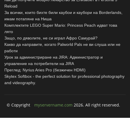
Reload
За всички, които бихте били каубои и каубори на Borderlands,
имам потапяне на Ниша
Комплектите LEGO Super Mario: Princess Peach идват това
лято
Защо, по дяволите, не си играл Афро Самурай?
Какво да направите, когато Palworld Pals не ви слуша или не
работи
Урок за администриране на JIRA: Администратор и
управление на потребители на JIRA
Преглед: Nyrius Aries Pro (безжичен HDMI)
Skytex Softbox - the perfect solution for professional photography
and videography.
© Copyright
myservername.com
2026. All right reserved.