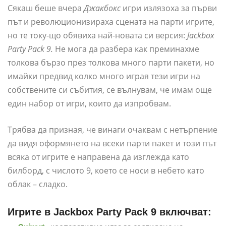
Сякаш беше вчера
Джакбокс
игри излязоха за първи
път и революционизираха сцената на парти игрите,
но те току-що обявиха най-новата си версия:
Jackbox
Party Pack 9.
Не мога да разбера как преминахме
толкова бързо през толкова много парти пакети, но
имайки предвид колко много играя тези игри на
собствените си събития, се вълнувам, че имам още
един набор от игри, които да изпробвам.
Трябва да призная, че винаги очаквам с нетърпение
да видя оформянето на всеки парти пакет и този път
всяка от игрите е направена да изглежда като
билборд, с числото 9, което се носи в небето като
облак – сладко.
Игрите в Jackbox Party Pack 9 включват: