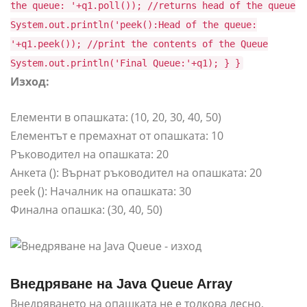
the queue: '+q1.poll()); //returns head of the queue
System.out.println('peek():Head of the queue:
'+q1.peek()); //print the contents of the Queue
System.out.println('Final Queue:'+q1); } }
Изход:
Елементи в опашката: (10, 20, 30, 40, 50)
Елементът е премахнат от опашката: 10
Ръководител на опашката: 20
Анкета (): Върнат ръководител на опашката: 20
peek (): Началник на опашката: 30
Финална опашка: (30, 40, 50)
Внедряване на Java Queue Array
Внедряването на опашката не е толкова лесно,