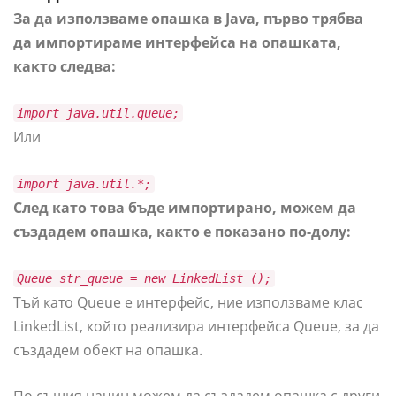
За да използваме опашка в Java, първо трябва
да импортираме интерфейса на опашката,
както следва:
import java.util.queue;
Или
import java.util.*;
След като това бъде импортирано, можем да
създадем опашка, както е показано по-долу:
Queue str_queue = new LinkedList ();
Тъй като Queue е интерфейс, ние използваме клас
LinkedList, който реализира интерфейса Queue, за да
създадем обект на опашка.
По същия начин можем да създадем опашка с други