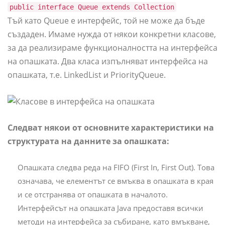
public interface Queue extends Collection
Тъй като Queue е интерфейс, той не може да бъде
създаден. Имаме нужда от някои конкретни класове,
за да реализираме функционалността на интерфейса
на опашката. Два класа изпълняват интерфейса на
опашката, т.е. LinkedList и PriorityQueue.
Следват някои от основните характеристики на
структурата на данните за опашката:
Опашката следва реда на FIFO (First In, First Out). Това
означава, че елементът се вмъква в опашката в края
и се отстранява от опашката в началото.
Интерфейсът на опашката Java предоставя всички
методи на интерфейса за събиране, като вмъкване,