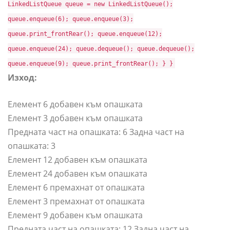
LinkedListQueue queue = new LinkedListQueue();
queue.enqueue(6); queue.enqueue(3);
queue.print_frontRear(); queue.enqueue(12);
queue.enqueue(24); queue.dequeue(); queue.dequeue();
queue.enqueue(9); queue.print_frontRear(); } }
Изход:
Елемент 6 добавен към опашката
Елемент 3 добавен към опашката
Предната част на опашката: 6 Задна част на
опашката: 3
Елемент 12 добавен към опашката
Елемент 24 добавен към опашката
Елемент 6 премахнат от опашката
Елемент 3 премахнат от опашката
Елемент 9 добавен към опашката
Предната част на опашката: 12 Задна част на