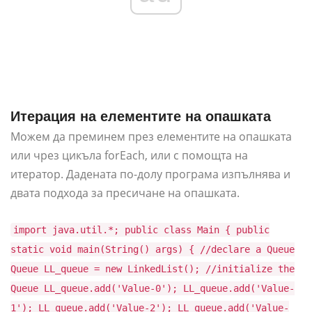
Итерация на елементите на опашката
Можем да преминем през елементите на опашката
или чрез цикъла forEach, или с помощта на
итератор. Дадената по-долу програма изпълнява и
двата подхода за пресичане на опашката.
import java.util.*; public class Main { public
static void main(String() args) { //declare a Queue
Queue LL_queue = new LinkedList(); //initialize the
Queue LL_queue.add('Value-0'); LL_queue.add('Value-
1'); LL_queue.add('Value-2'); LL_queue.add('Value-