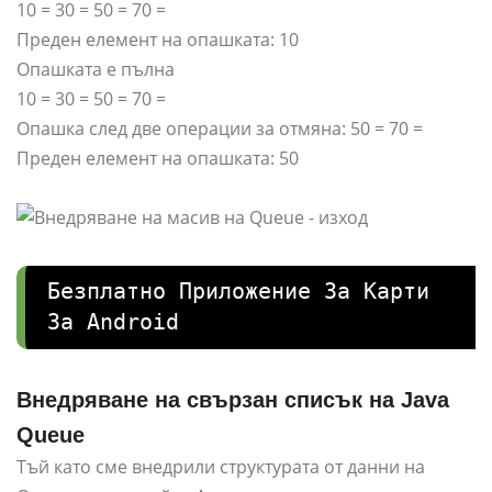
10 = 30 = 50 = 70 =
Преден елемент на опашката: 10
Опашката е пълна
10 = 30 = 50 = 70 =
Опашка след две операции за отмяна: 50 = 70 =
Преден елемент на опашката: 50
Безплатно Приложение За Карти
За Android
Внедряване на свързан списък на Java
Queue
Тъй като сме внедрили структурата от данни на