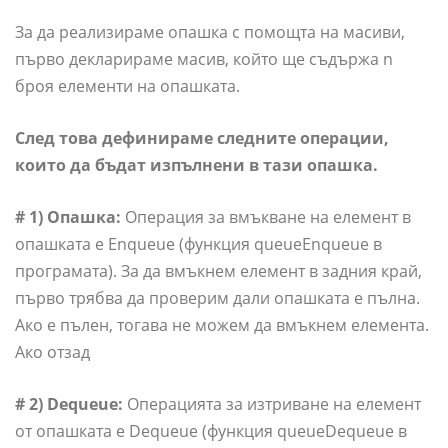
За да реализираме опашка с помощта на масиви,
първо декларираме масив, който ще съдържа n
броя елементи на опашката.
След това дефинираме следните операции,
които да бъдат изпълнени в тази опашка.
# 1) Опашка:
Операция за вмъкване на елемент в
опашката е Enqueue (функция queueEnqueue в
програмата). За да вмъкнем елемент в задния край,
първо трябва да проверим дали опашката е пълна.
Ако е пълен, тогава не можем да вмъкнем елемента.
Ако отзад
# 2) Dequeue:
Операцията за изтриване на елемент
от опашката е Dequeue (функция queueDequeue в