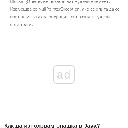
BlockingQueues не позволяват нулеви елементи.
Извършва се NullPointerException, ако се опита да се
извърши някаква операция, свързана с нулеви
стойности.
ad
Как да използвам опашка в Java?