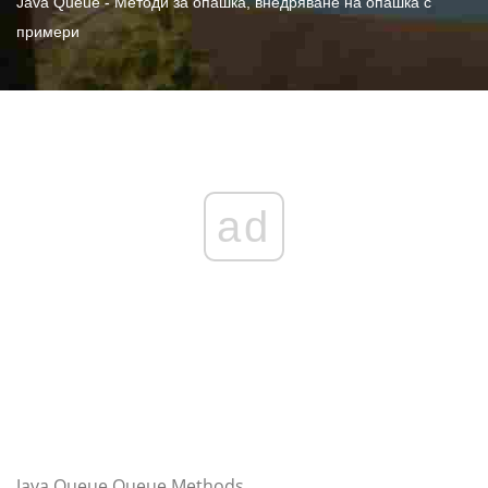
Java Queue - Методи за опашка, внедряване на опашка с
примери
ad
Java Queue Queue Methods