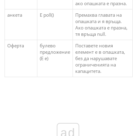
ако опашката е празна.
анкета
E poll()
Премахва главата на
опашката и я връща.
Ако опашката е празна,
тя връща null.
Оферта
булево
Поставете новия
предложение
елемент e в опашката,
(E e)
без да нарушавате
ограниченията на
капацитета.
ad