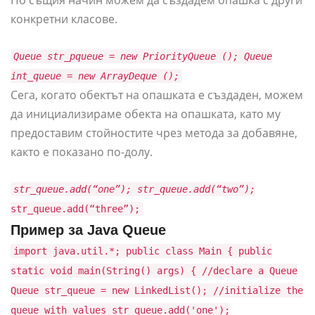
конкретни класове.
Queue str_pqueue = new PriorityQueue ();
Queue
int_queue = new ArrayDeque ();
Сега, когато обектът на опашката е създаден, можем
да инициализираме обекта на опашката, като му
предоставим стойностите чрез метода за добавяне,
както е показано по-долу.
str_queue.add(“one”);
str_queue.add(“two”);
str_queue.add(“three”);
Пример за Java Queue
import java.util.*; public class Main { public
static void main(String() args) { //declare a Queue
Queue str_queue = new LinkedList(); //initialize the
queue with values str_queue.add('one');