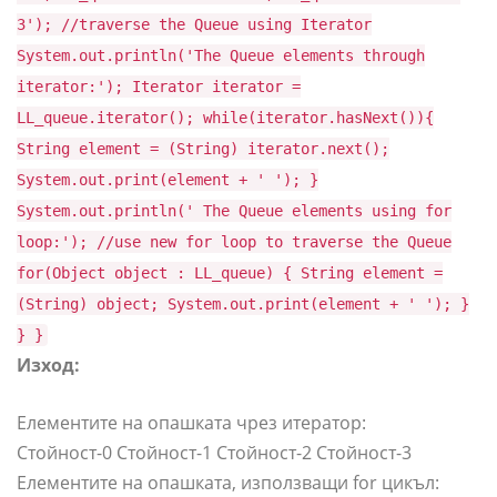
3'); //traverse the Queue using Iterator
System.out.println('The Queue elements through
iterator:'); Iterator iterator =
LL_queue.iterator(); while(iterator.hasNext()){
String element = (String) iterator.next();
System.out.print(element + ' '); }
System.out.println(' The Queue elements using for
loop:'); //use new for loop to traverse the Queue
for(Object object : LL_queue) { String element =
(String) object; System.out.print(element + ' '); }
} }
Изход:
Елементите на опашката чрез итератор:
Стойност-0 Стойност-1 Стойност-2 Стойност-3
Елементите на опашката, използващи for цикъл: