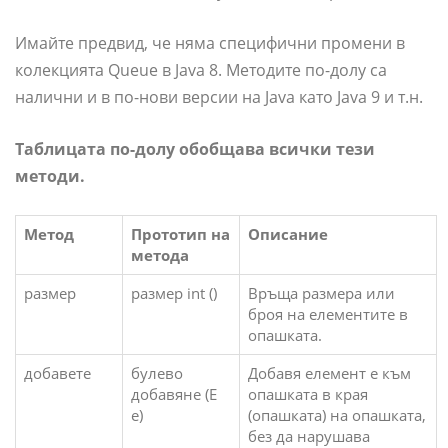
Имайте предвид, че няма специфични промени в
колекцията Queue в Java 8. Методите по-долу са
налични и в по-нови версии на Java като Java 9 и т.н.
Таблицата по-долу обобщава всички тези
методи.
Метод
Прототип на
Описание
метода
размер
размер int ()
Връща размера или
броя на елементите в
опашката.
добавете
булево
Добавя елемент e към
добавяне (E
опашката в края
e)
(опашката) на опашката,
без да нарушава