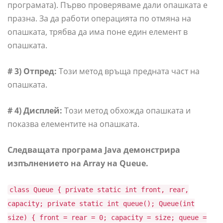
програмата). Първо проверяваме дали опашката е
празна. За да работи операцията по отмяна на
опашката, трябва да има поне един елемент в
опашката.
# 3) Отпред:
Този метод връща предната част на
опашката.
# 4) Дисплей:
Този метод обхожда опашката и
показва елементите на опашката.
Следващата програма Java демонстрира
изпълнението на Array на Queue.
class Queue { private static int front, rear,
capacity; private static int queue(); Queue(int
size) { front = rear = 0; capacity = size; queue =