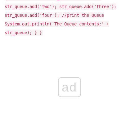
str_queue.add('two'); str_queue.add('three');
str_queue.add('four'); //print the Queue
System.out.println('The Queue contents:' +
str_queue); } }
ad