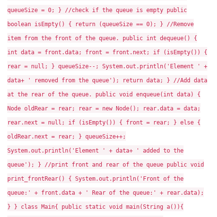
queueSize = 0; } //check if the queue is empty public
boolean isEmpty() { return (queueSize == 0); } //Remove
item from the front of the queue. public int dequeue() {
int data = front.data; front = front.next; if (isEmpty()) {
rear = null; } queueSize--; System.out.println('Element ' +
data+ ' removed from the queue'); return data; } //Add data
at the rear of the queue. public void enqueue(int data) {
Node oldRear = rear; rear = new Node(); rear.data = data;
rear.next = null; if (isEmpty()) { front = rear; } else {
oldRear.next = rear; } queueSize++;
System.out.println('Element ' + data+ ' added to the
queue'); } //print front and rear of the queue public void
print_frontRear() { System.out.println('Front of the
queue:' + front.data + ' Rear of the queue:' + rear.data);
} } class Main{ public static void main(String a()){