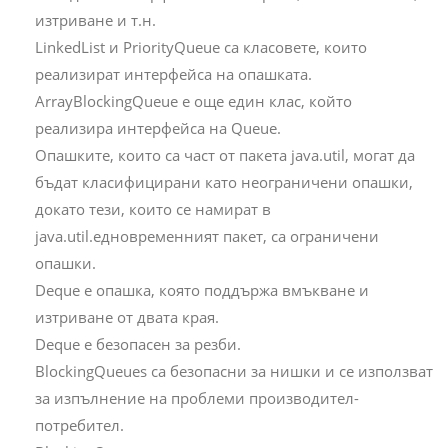
изтриване и т.н.
LinkedList и PriorityQueue са класовете, които
реализират интерфейса на опашката.
ArrayBlockingQueue е още един клас, който
реализира интерфейса на Queue.
Опашките, които са част от пакета java.util, могат да
бъдат класифицирани като неограничени опашки,
докато тези, които се намират в
java.util.едновременният пакет, са ограничени
опашки.
Deque е опашка, която поддържа вмъкване и
изтриване от двата края.
Deque е безопасен за резби.
BlockingQueues са безопасни за нишки и се използват
за изпълнение на проблеми производител-
потребител.