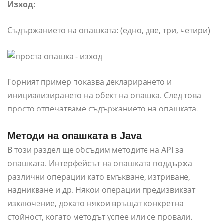
Изход:
Съдържанието на опашката: (едно, две, три, четири)
Горният пример показва декларирането и
инициализирането на обект на опашка. След това
просто отпечатваме съдържанието на опашката.
Методи на опашката в Java
В този раздел ще обсъдим методите на API за
опашката. Интерфейсът на опашката поддържа
различни операции като вмъкване, изтриване,
надникване и др. Някои операции предизвикват
изключение, докато някои връщат конкретна
стойност, когато методът успее или се провали.