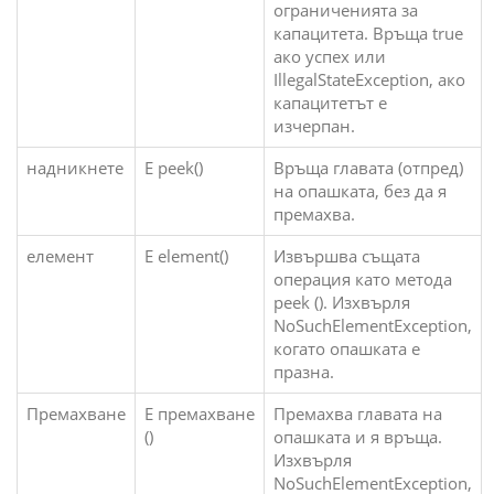
ограниченията за
капацитета. Връща true
ако успех или
IllegalStateException, ако
капацитетът е
изчерпан.
надникнете
E peek()
Връща главата (отпред)
на опашката, без да я
премахва.
елемент
E element()
Извършва същата
операция като метода
peek (). Изхвърля
NoSuchElementException,
когато опашката е
празна.
Премахване
E премахване
Премахва главата на
()
опашката и я връща.
Изхвърля
NoSuchElementException,