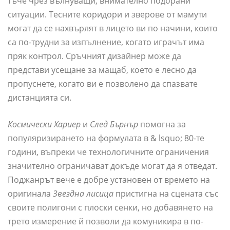
тъче чрез вълнуващи, внимателно подбрани
ситуации. Тесните коридори и зверове от мамути
могат да се нахвърлят в лицето ви по начини, които
са по-трудни за изпълнение, когато играчът има
пряк контрол. Сръчният дизайнер може да
представи усещане за мащаб, което е лесно да
пропуснете, когато ви е позволено да спазвате
дистанцията си.
Космически Хариер
и
След Бърнър
помогна за
популяризирането на формулата в & lsquo; 80-те
години, въпреки че технологичните ограничения
значително ограничават докъде могат да я отведат.
Поджанрът вече е добре установен от времето на
оригинала
Звездна лисица
пристигна на сцената със
своите полигони с плоски сенки, но добавянето на
трето измерение й позволи да комуникира в по-