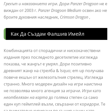
Грехът и наказанието
игри. Дори
Panzer Dragoon
не е
виждан от 2003 г.
Panzer Dragoon Medium
освен ако не
броите духовния наследник,
Crimson Dragon
,
Как Да Създам Фалшив Имейл
Комбинацията от спорадични и нискокачествени
издания през последното десетилетие изглежда
показва, че жанрът е умрял. Дори позитивно
древният жанр на стрелба & lsquo; em up получава
повече екшън от железопътния стрелец. Изглежда
странно. Много модерен дизайн на игри наистина
не позволява много агенция за играчи. Игри като
неотбелязан на карта
до голяма степен са само
един куп геймплей възли, свързани от коридори. Те
са внимателно курирани по същия начин като