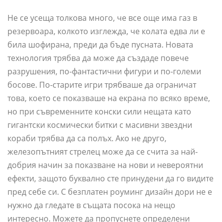
Не се усеща толкова много, че все още има газ в
резервоара, колкото изглежда, че колата едва ли е
била шофирана, преди да бъде пусната. Новата
технология трябва да може да създаде повече
разрушения, по-фантастични фигури и по-големи
босове. По-старите игри трябваше да ограничат
това, което се показваше на екрана по всяко време,
но при съвременните конски сили нещата като
гигантски космически битки с масивни звездни
кораби трябва да са полъх. Ако не друго,
железопътният стрелец може да се счита за най-
добрия начин за показване на нови и невероятни
ефекти, защото буквално сте принудени да го видите
пред себе си. С безплатен роуминг дизайн дори не е
нужно да гледате в същата посока на нещо
интересно. Можете да пропуснете определени