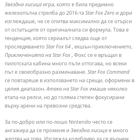
Звездна лисица
игра, която е била предимно
железопътна стрелба до 2016-та
Star Fox Zero
и дори
изглеждаше, че се опитва максимално да се отърси
от остатъците от оригиналната си формула. Това е
тенденция, която сериалът следва още от
проследяването
Star Fox 64
, екшън-приключението,
Приключенията на Star Fox
, Фокс се е връщал в
пилотската кабина много пъти оттогава, но всеки
път е своеобразно разминаване.
Star Fox Command
се повтаряше в използването на срещи, оформени в
целия диапазон.
Атака на Star Fox
имаше няколко
етапа на релси, но до голяма степен фокусирани
върху арени на превозни средства.
За по-добро или по-лошо Nintendo често се
ангажира да се променя и
Звездна лисица
е много
жертва на това. Изглежда колебливо да се върнем