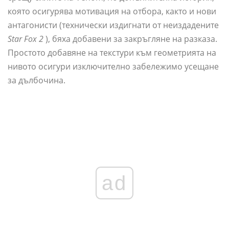
която осигурява мотивация на отбора, както и нови
антагонисти (технически издигнати от неиздадените
Star Fox 2
), бяха добавени за закръгляне на разказа.
Простото добавяне на текстури към геометрията на
нивото осигури изключително забележимо усещане
за дълбочина.
ad