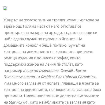
Жанрът на железопътния стрелец сякаш изсъхва за
една нощ. Голяма част от него оттогава се
прехвърля на пазара на аркади, където все още се
наблюдава случайно пускане в Япония. На
домашните конзоли беше по-тихо. Бумът на
контрола на движението на конзолите привлече
редица издания с по-висок профил, които
поддържаха жанра на лекия пистолет, като
например
Къща на мъртвите: Overkill
,
Басня:
Пътешествието
, и
Resident Evil: Uphrella Chronicles
,
Има много заглавия от лопата, плаващи в яхната за
контрол на движението, но някои от заглавията бяха
прилични. Никой наистина не достигна височините
на
Star Fox 64
, като най-близките са заглавия като