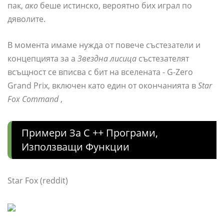
пак,
ако
беше истинско, вероятно бих играл по
дяволите.
В момента имаме нужда от повече състезатели и
концепцията за a
Звездна лисица
състезателят
всъщност се вписва с бит на вселената - G-Zero
Grand Prix, включен като един от окончанията в
Star
Fox Command
,
Примери За C ++ Програми,
Използващи Функции
Star Fox (reddit)