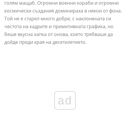
голям мащаб. Огромни военни кораби и огромни
космически създания доминираха в някои от фона.
Той не е старел много добре, с наклонената си
честота на кадрите и примитивната графика, но
беше вкусна хапка от онова, което трябваше да
дойде преди края на десетилетието.
ad