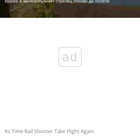
Време е железопътният стрелец отново да полети
ad
Its Time Rail Shooter Take Flight Again