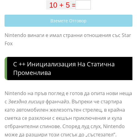
Вземете Отговор
Nintendo винаги е имал странни отношения със Star
Fox
C ++ Инициализация На Статична
Променлива
Nintendo на пръв поглед е готов да опита нови неща
с
Звездна лисица
франчайз. Въпреки че стартира
като автомобилен железопътен стрелец, в крайна
сметка се разклони с екшън приключения и кула
отбранителни спинове. Според луд слух, Nintendo
може да разшири този списък до „състезател“.