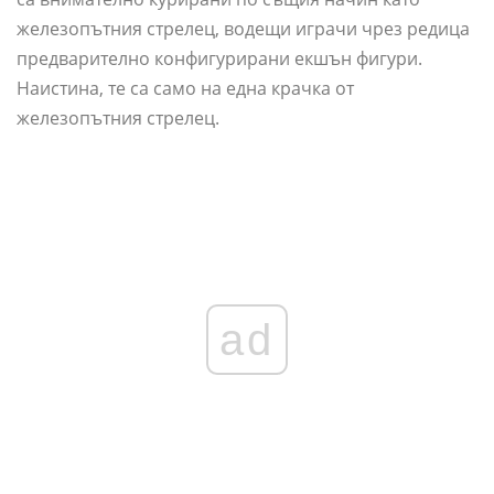
железопътния стрелец, водещи играчи чрез редица
предварително конфигурирани екшън фигури.
Наистина, те са само на една крачка от
железопътния стрелец.
ad