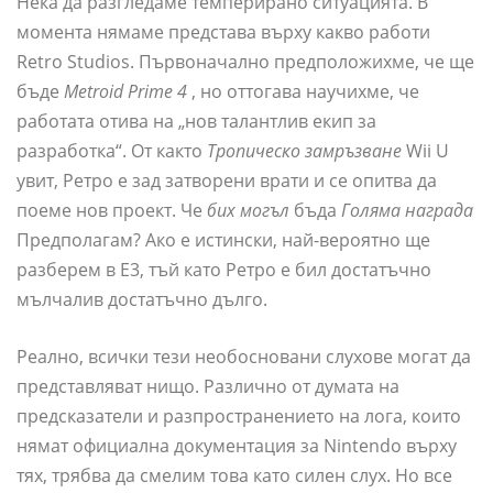
Нека да разгледаме темперирано ситуацията. В
момента нямаме представа върху какво работи
Retro Studios. Първоначално предположихме, че ще
бъде
Metroid Prime 4
, но оттогава научихме, че
работата отива на „нов талантлив екип за
разработка“. От както
Тропическо замръзване
Wii U
увит, Ретро е зад затворени врати и се опитва да
поеме нов проект. Че
бих могъл
бъда
Голяма награда
Предполагам? Ако е истински, най-вероятно ще
разберем в E3, тъй като Ретро е бил достатъчно
мълчалив достатъчно дълго.
Реално, всички тези необосновани слухове могат да
представляват нищо. Различно от думата на
предсказатели и разпространението на лога, които
нямат официална документация за Nintendo върху
тях, трябва да смелим това като силен слух. Но все