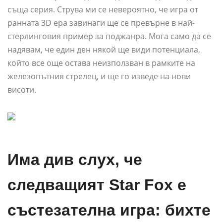
съща серия. Струва ми се невероятно, че игра от
ранната 3D ера завинаги ще се превърне в най-
стерлинговия пример за поджанра. Мога само да се
надявам, че един ден някой ще види потенциала,
който все още остава неизползван в рамките на
железопътния стрелец, и ще го изведе на нови
висоти.
Има див слух, че
следващият Star Fox е
състезателна игра: бихте