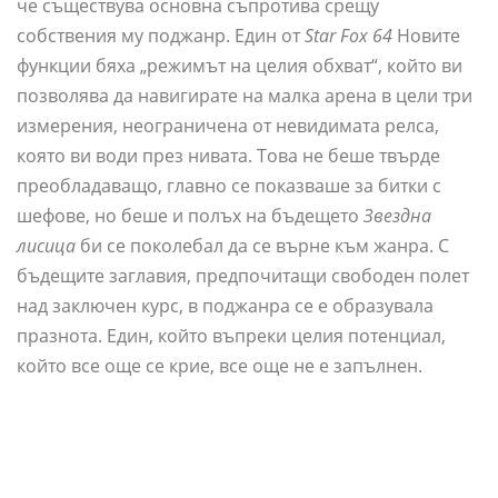
че съществува основна съпротива срещу
собствения му поджанр. Един от
Star Fox 64
Новите
функции бяха „режимът на целия обхват“, който ви
позволява да навигирате на малка арена в цели три
измерения, неограничена от невидимата релса,
която ви води през нивата. Това не беше твърде
преобладаващо, главно се показваше за битки с
шефове, но беше и полъх на бъдещето
Звездна
лисица
би се поколебал да се върне към жанра. С
бъдещите заглавия, предпочитащи свободен полет
над заключен курс, в поджанра се е образувала
празнота. Един, който въпреки целия потенциал,
който все още се крие, все още не е запълнен.