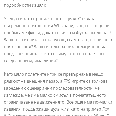
подробности изцяло.
Усеща се като пропилян потенциал. С цялата
съвременна технология Whizbang, защо все още не
пробиваме флоти, докато всичко избухва около нас?
Защо не се счита за вълнуващо само защото не сте в
пряк контрол? Защо е толкова безапелационно да
представяш игра, която е симулатор на полет, но
следваш невидима линия?
Като цяло полетните игри се превърнаха в нещо
рядкост на днешния пазар, а FPS игрите са толкова
заредени с сценарийни последователности, че
изглежда, че има малко смисъл в по-нататъшното
ограничаване на движението. Все още има по-малки
издания, поддържащи духа жив, като например
Гал
* Gun
серия и преиздаване на компютър на
Убиец 7,