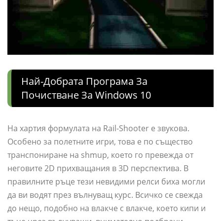
Най-Добрата Програма За
Почистване За Windows 10
На хартия формулата на Rail-Shooter е звукова.
Особено за полетните игри, това е по същество
транспониране на shmup, което го превежда от
неговите 2D прихващания в 3D перспектива. В
правилните ръце тези невидими релси биха могли
да ви водят през вълнуващ курс. Всичко се свежда
до нещо, подобно на влакче с влакче, което кипи и