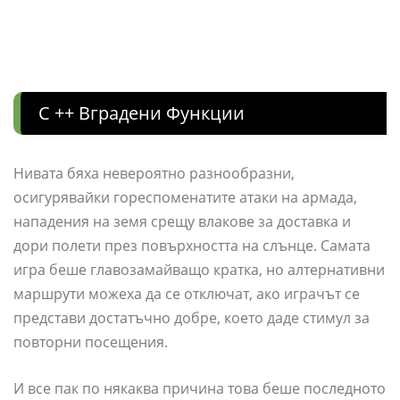
C ++ Вградени Функции
Нивата бяха невероятно разнообразни,
осигурявайки гореспоменатите атаки на армада,
нападения на земя срещу влакове за доставка и
дори полети през повърхността на слънце. Самата
игра беше главозамайващо кратка, но алтернативни
маршрути можеха да се отключат, ако играчът се
представи достатъчно добре, което даде стимул за
повторни посещения.
И все пак по някаква причина това беше последното