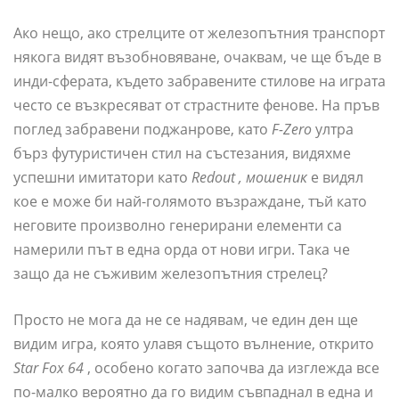
Ако нещо, ако стрелците от железопътния транспорт
някога видят възобновяване, очаквам, че ще бъде в
инди-сферата, където забравените стилове на играта
често се възкресяват от страстните фенове. На пръв
поглед забравени поджанрове, като
F-Zero
ултра
бърз футуристичен стил на състезания, видяхме
успешни имитатори като
Redout
, мошеник
е видял
кое е може би най-голямото възраждане, тъй като
неговите произволно генерирани елементи са
намерили път в една орда от нови игри. Така че
защо да не съживим железопътния стрелец?
Просто не мога да не се надявам, че един ден ще
видим игра, която улавя същото вълнение, открито
Star Fox 64
, особено когато започва да изглежда все
по-малко вероятно да го видим съвпаднал в една и