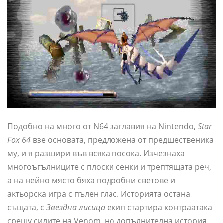
Подобно на много от N64 заглавия на Nintendo,
Star
Fox 64
взе основата, предложена от предшественика
му, и я разшири във всяка посока. Изчезнаха
многоъгълниците с плоски сенки и трептящата реч,
а на нейно място бяха подробни светове и
актьорска игра с пълен глас. Историята остана
същата, с
Звездна лисица
екип стартира контраатака
срещу силите на Venom, но допълнителна история,