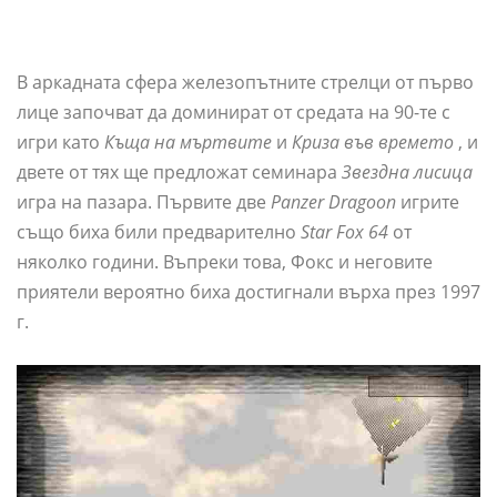
В аркадната сфера железопътните стрелци от първо
лице започват да доминират от средата на 90-те с
игри като
Къща на мъртвите
и
Криза във времето
, и
двете от тях ще предложат семинара
Звездна лисица
игра на пазара. Първите две
Panzer Dragoon
игрите
също биха били предварително
Star Fox 64
от
няколко години. Въпреки това, Фокс и неговите
приятели вероятно биха достигнали върха през 1997
г.