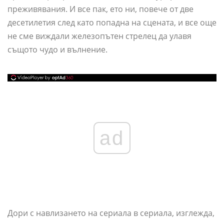
преживявания. И все пак, ето ни, повече от две
десетилетия след като попадна на сцената, и все още
не сме виждали железопътен стрелец да улавя
същото чудо и вълнение.
ad
Дори с навлизането на сериала в сериала, изглежда,