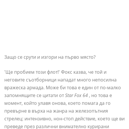
Защо се срути и изгори на първо място?
'Ще пробием този флот!' Фокс казва, че той и
неговите съотборници нападат много непосилна
вражеска армада. Може би това е един от по-малко
запомнящите се цитати от
Star Fox 64
, но това е
момент, който улавя онова, което помага да го
превърне в върха на жанра на железопътния
стрелец: интензивно, нон-стоп действие, което ще ви
преведе през различни внимателно курирани