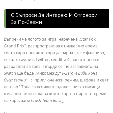
C Въпроси За Интервю И Отговори
За По-Свежи
Въпреки че логото за игра, наречена „Star Fox:
Grand Prix“, разпространява от известно време,
което кара повечето хора да вярват, че е фалшиво,
няколко души в Twitter, reddit и 4chan отново се
разрастват за това. Твърди се, че заглавието на
Switch ще бъде „микс между“
F-Zero
и
Диди Конг
Състезания
', с' приключенски режим, шефове и свят
център ' Това са всички плодове с ниско висящи
желания точно там, за които хората пират от време
на харесване
Crash Team Racing
,