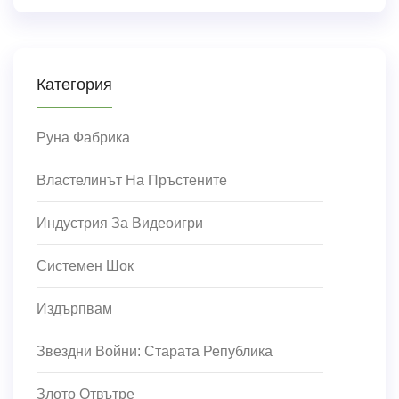
Категория
Руна Фабрика
Властелинът На Пръстените
Индустрия За Видеоигри
Системен Шок
Издърпвам
Звездни Войни: Старата Република
Злото Отвътре