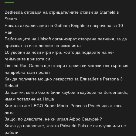
Bethesda отговаря на отрицателните отзиви за Starfield в
Steam
Новата актуализация на Gotham Knights е насрочена за 10
май
Работниците на Ubisoft организират отворена петиция, за да
призоват за изпълнение на исканията
10 удобни за нови игри игри, които да подарите на не-
геймърите в живота си
Limited Run Games ще отвори първия си магазин за търговия
на дребно тази пролет
Как да получите мощно лекарство за Елизабет в Persona 3
Reload
За всички, които бихте били каубои и каубори на Borderlands,
имам потапяне на Ниша
Комплектите LEGO Super Mario: Princess Peach идват това
лято
Защо, по дяволите, не си играл Афро Самурай?
Какво да направите, когато Palworld Pals не ви слуша или не
работи