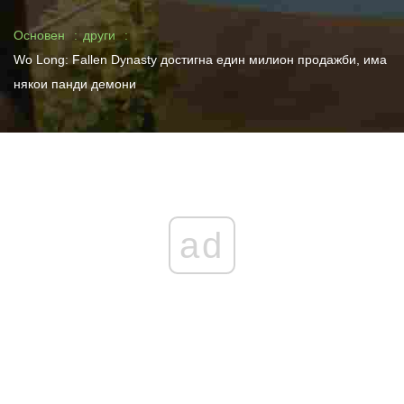
Основен
други
Wo Long: Fallen Dynasty достигна един милион продажби, има
някои панди демони
ad