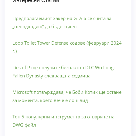
Интересни Статии
Предполагаемият хакер на GTA 6 се счита за
„неподходящ“ да бъде съден
Loop Toilet Tower Defense кодове (февруари 2024
г.)
Lies of P ще получите безплатно DLC Wo Long:
Fallen Dynasty следващата седмица
Microsoft потвърждава, че Боби Котик ще остане
за момента, което вече е лош вид
Топ 5 популярни инструмента за отваряне на
DWG файл