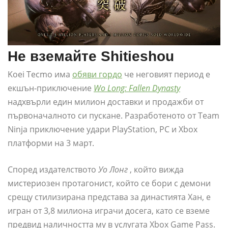
Не вземайте Shitieshou
Koei Tecmo има
обяви гордо
че неговият период е
екшън-приключение
Wo Long: Fallen Dynasty
надхвърли един милион доставки и продажби от
първоначалното си пускане. Разработеното от Team
Ninja приключение удари PlayStation, PC и Xbox
платформи на 3 март.
Според издателството
Уо Лонг
, който вижда
мистериозен протагонист, който се бори с демони
срещу стилизирана представа за династията Хан, е
игран от 3,8 милиона играчи досега, като се вземе
предвид наличността му в услугата Xbox Game Pass.