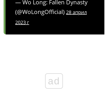
— Wo Long: Fallen Dynasty
(@WoLongOfficial)
28 април
2023 г
ad