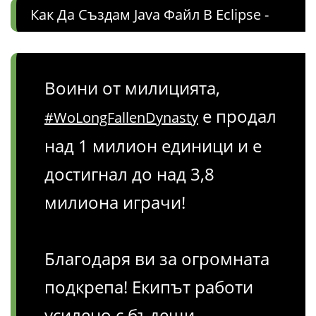
Как Да Създам Java Файл В Eclipse -
Воини от милицията,
е продал
#WoLongFallenDynasty
над 1 милион единици и е
достигнал до над 3,8
милиона играчи!
Благодаря ви за огромната
подкрепа! Екипът работи
усилено с бъдещи