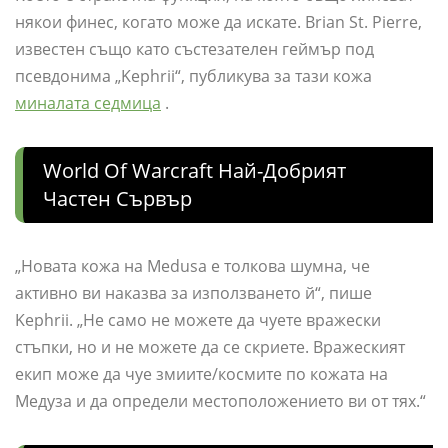
някои финес, когато може да искате. Brian St. Pierre,
известен също като състезателен геймър под
псевдонима „Kephrii“, публикува за тази кожа
миналата седмица
.
World Of Warcraft Най-Добрият
Частен Сървър
„Новата кожа на Medusa е толкова шумна, че
активно ви наказва за използването й“, пише
Kephrii. „Не само не можете да чуете вражески
стъпки, но и не можете да се скриете. Вражеският
екип може да чуе змиите/космите по кожата на
Медуза и да определи местоположението ви от тях.“