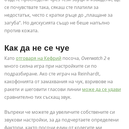
се почувствате така, сякаш сте платили за
недостатък, често с кратки ръце до „плащане за
загуба“. Но дискусията също не беше напълно
против кожата.
Как да не се чуе
Като
отговаря на Кефрий
посоча,
Overwatch 2
е
много силна игра при настройките си по
подразбиране. Ако сте играч на Reinhardt,
какофонията от замахвания на чук, взривове на
ракети и шеговити гласови линии
може да се удави
сравнително тих съскащ звук.
Въпреки че можете да увеличите собствените си
звукови настройки, за да подчертаете определени
фактори, както посочи един от колегите ми