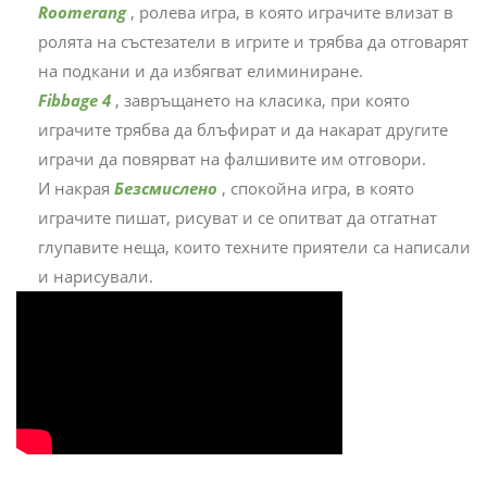
Roomerang
, ролева игра, в която играчите влизат в
ролята на състезатели в игрите и трябва да отговарят
на подкани и да избягват елиминиране.
Fibbage 4
, завръщането на класика, при която
играчите трябва да блъфират и да накарат другите
играчи да повярват на фалшивите им отговори.
И накрая
Безсмислено
, спокойна игра, в която
играчите пишат, рисуват и се опитват да отгатнат
глупавите неща, които техните приятели са написали
и нарисували.