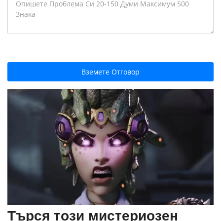
Вземете Отговор
Търся този мистериозен