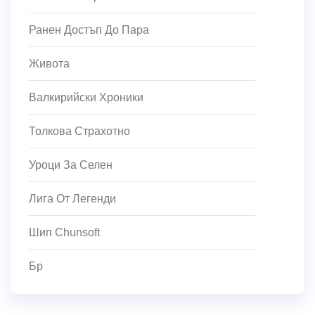
Ранен Достъп До Пара
Живота
Валкирийски Хроники
Толкова Страхотно
Уроци За Селен
Лига От Легенди
Шип Chunsoft
Бр