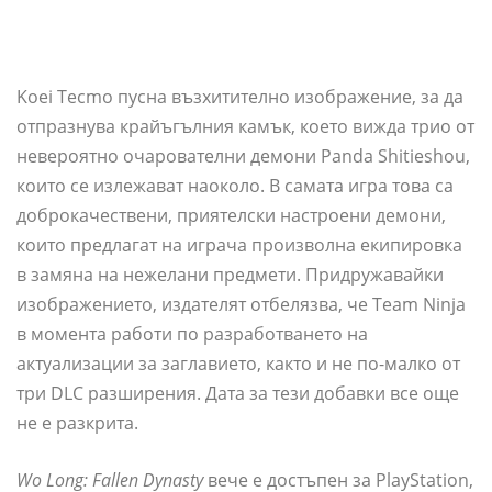
Koei Tecmo пусна възхитително изображение, за да
отпразнува крайъгълния камък, което вижда трио от
невероятно очарователни демони Panda Shitieshou,
които се излежават наоколо. В самата игра това са
доброкачествени, приятелски настроени демони,
които предлагат на играча произволна екипировка
в замяна на нежелани предмети. Придружавайки
изображението, издателят отбелязва, че Team Ninja
в момента работи по разработването на
актуализации за заглавието, както и не по-малко от
три DLC разширения. Дата за тези добавки все още
не е разкрита.
Wo Long: Fallen Dynasty
вече е достъпен за PlayStation,