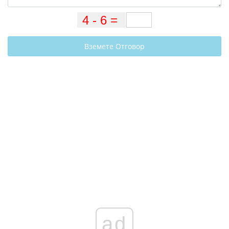
Вземете Отговор
ad