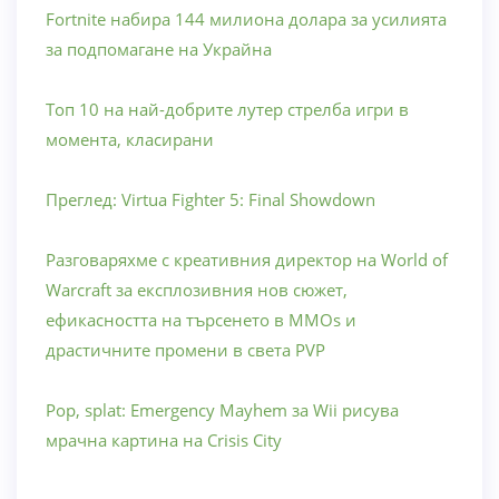
Fortnite набира 144 милиона долара за усилията
за подпомагане на Украйна
Топ 10 на най-добрите лутер стрелба игри в
момента, класирани
Преглед: Virtua Fighter 5: Final Showdown
Разговаряхме с креативния директор на World of
Warcraft за експлозивния нов сюжет,
ефикасността на търсенето в MMOs и
драстичните промени в света PVP
Pop, splat: Emergency Mayhem за Wii рисува
мрачна картина на Crisis City