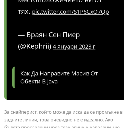
тях.
pic.twitter.com/S1P6CxO7Qp
— Браян Сен Пиер
(@Kephrii)
4 януари 2023 г
Как Да Направите Масив От
Обекти В Java
За снайперист, който може да иска да се промъкне в
задните линии, това очевидно не е идеално. Ако
бъдете проследени чрез тези звуци и извадени, ще