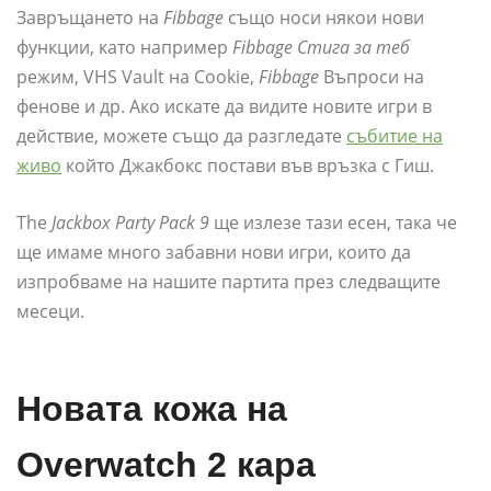
Завръщането на
Fibbage
също носи някои нови
функции, като например
Fibbage Стига за теб
режим, VHS Vault на Cookie,
Fibbage
Въпроси на
фенове и др. Ако искате да видите новите игри в
действие, можете също да разгледате
събитие на
живо
който Джакбокс постави във връзка с Гиш.
The
Jackbox Party Pack 9
ще излезе тази есен, така че
ще имаме много забавни нови игри, които да
изпробваме на нашите партита през следващите
месеци.
Новата кожа на
Overwatch 2 кара