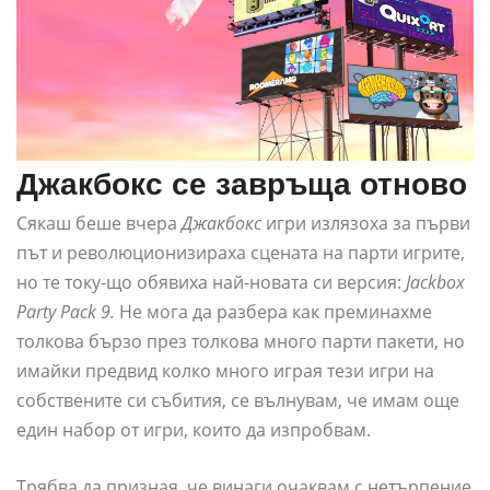
Джакбокс се завръща отново
Сякаш беше вчера
Джакбокс
игри излязоха за първи
път и революционизираха сцената на парти игрите,
но те току-що обявиха най-новата си версия:
Jackbox
Party Pack 9.
Не мога да разбера как преминахме
толкова бързо през толкова много парти пакети, но
имайки предвид колко много играя тези игри на
собствените си събития, се вълнувам, че имам още
един набор от игри, които да изпробвам.
Трябва да призная, че винаги очаквам с нетърпение