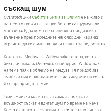
съскащ шум
Overwatch
2-ки
Събитие Битка за Олимп
е на живо и
пантеон от кожи на гръцки богове са щурмували
магазина. Една кожа по-специално предизвика
вълнение през последните няколко дни, карайки
играчите да се съмняват дали плащат за недостатък.
Кожата на Medusa за Widowmaker е това, което
бихте очаквали:
Overwatch
снайперист Widowmaker
на тема паяк в облекло на Медуза. Тя придобива
змийски вид и най-важното е, че кичурите на косата
й се превръщат в змии.
Тези змийски косми не са само за показ; те
всъщност съскат и вдигат шум по време на мача.
Което е страхотна функция, на която също липсват