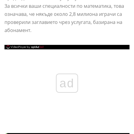
За всички ваши специалности по математика, това
означава, че някъде около 2,8 милиона играчи са
проверили заглавието чрез услугата, базирана на
абонамент.
ad