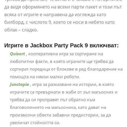
да видя оформянето на всеки парти пакет и този път
всяка от игрите е направена да изглежда като
билборд, с числото 9, което се носи в небето като
облак – сладко.
Игрите в Jackbox Party Pack 9 включват:
Quixort
, кооперативна игра за сортиране на
любопитни факти, в която играчите ще трябва да
сортират поредица от блокове в ред благодарение на
помощта на някои малки роботи.
Junctopia
, игра за разказване на истории, в която
играчите са превърнати в жаби от зъл магьосник и
трябва да си проправят път обратно към
благоволението на магьосника, като дават на
произволни обекти забавни предистории, за да
увеличат стойността си.