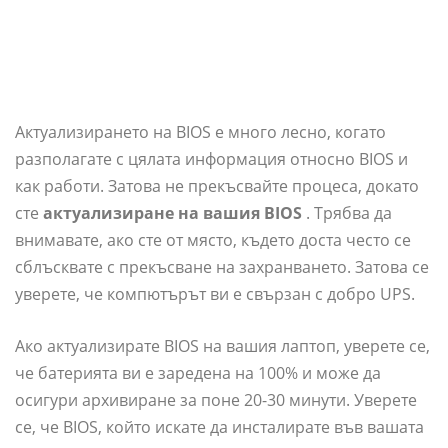
Актуализирането на BIOS е много лесно, когато
разполагате с цялата информация относно BIOS и
как работи. Затова не прекъсвайте процеса, докато
сте
актуализиране на вашия BIOS
. Трябва да
внимавате, ако сте от място, където доста често се
сблъсквате с прекъсване на захранването. Затова се
уверете, че компютърът ви е свързан с добро UPS.
Ако актуализирате BIOS на вашия лаптоп, уверете се,
че батерията ви е заредена на 100% и може да
осигури архивиране за поне 20-30 минути. Уверете
се, че BIOS, който искате да инсталирате във вашата