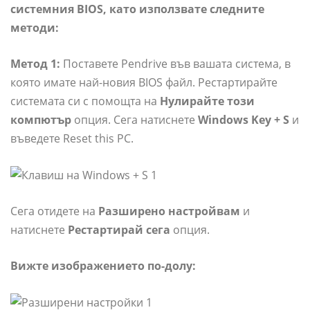
системния BIOS, като използвате следните
методи:
Метод 1:
Поставете Pendrive във вашата система, в
която имате най-новия BIOS файл. Рестартирайте
системата си с помощта на
Нулирайте този
компютър
опция. Сега натиснете
Windows Key + S
и
въведете Reset this PC.
Сега отидете на
Разширено
настройвам
и
натиснете
Рестартирай сега
опция.
Вижте изображението по-долу: