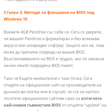
Стъпка 3:
Методи за флашване на BIOS под
Windows 10
Вземете 4GB Pendrive със себе си. Сега се уверете,
че вашият Pendrive е форматиран и без всякакви
вируси или зловреден софтуер. Защото ако не, това
може да причини повреда на вашия BIOS.
Възстановяването на BIOS е трудно, ако по някакъв
начин имате повредена BIOS памет.
Така че бъдете внимателни с тази точка. Сега
отидете на официалния сайт на производителя на
дънната ви платка или в случай, че сте на лаптоп,
посетете официалните сайтове само за
изтеглете
най-новия съвместим BIOS
от опцията “update” на