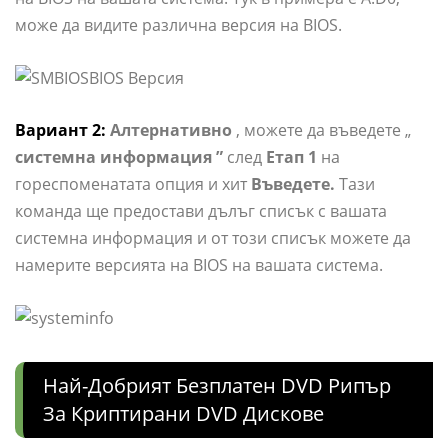
може да видите различна версия на BIOS.
Вариант 2:
Алтернативно
, можете да въведете „
системна информация ”
след
Етап 1
на
гореспоменатата опция и хит
Въведете.
Тази
команда ще предостави дълъг списък с вашата
системна информация и от този списък можете да
намерите версията на BIOS на вашата система.
Най-Добрият Безплатен DVD Рипър
За Криптирани DVD Дискове