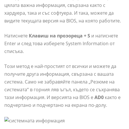
цялата важна информация, свързана както с
хардуера, така и със софтуера. И така, можете да
видите текущата версия на BIOS, на която работите.
Натиснете
Клавиш на прозореца + S
и натиснете
Enter и след това изберете System Information от
списъка.
Този метод е най-простият от всички и можете да
получите друга информация, свързана с вашата
система. Само не забравяйте панела „Резюме на
системата“ в горния ляв ъгъл, където се съхранява
тази информация. И версията на BIOS е
AD0
както е
подчертано и подчертано на екрана по-долу.