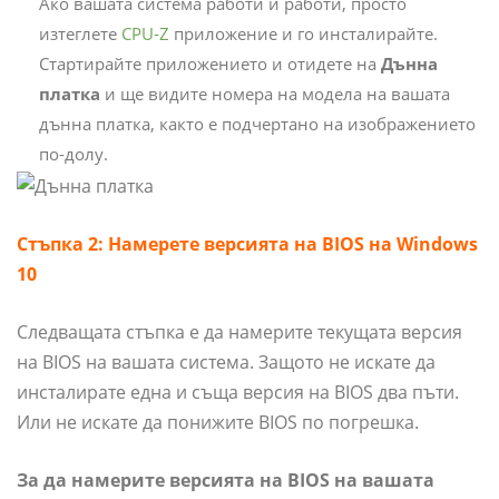
Ако вашата система работи и работи, просто
изтеглете
CPU-Z
приложение и го инсталирайте.
Стартирайте приложението и отидете на
Дънна
платка
и ще видите номера на модела на вашата
дънна платка, както е подчертано на изображението
по-долу.
Стъпка 2: Намерете версията на BIOS на Windows
10
Следващата стъпка е да намерите текущата версия
на BIOS на вашата система. Защото не искате да
инсталирате една и съща версия на BIOS два пъти.
Или не искате да понижите BIOS по погрешка.
За да намерите версията на BIOS на вашата