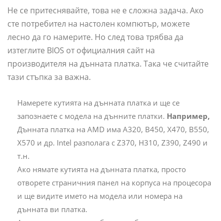
Не се притеснявайте, това не е сложна задача. Ако
сте потребител на настолен компютър, можете
лесно да го намерите. Но след това трябва да
изтеглите BIOS от официалния сайт на
производителя на дънната платка. Така че считайте
тази стъпка за важна.
Намерете кутията на дънната платка и ще се
запознаете с модела на дънните платки.
Например,
Дънната платка на AMD има A320, B450, X470, B550,
X570 и др. Intel разполага с Z370, H310, Z390, Z490 и
т.н.
Ако нямате кутията на дънната платка, просто
отворете страничния панел на корпуса на процесора
и ще видите името на модела или номера на
дънната ви платка.