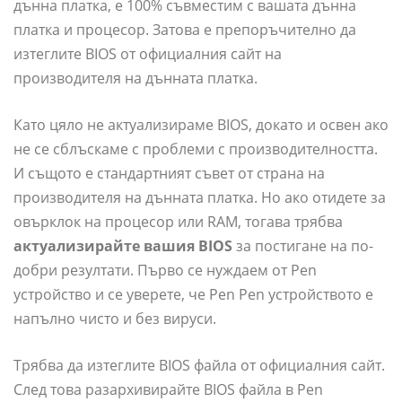
дънна платка, е 100% съвместим с вашата дънна
платка и процесор. Затова е препоръчително да
изтеглите BIOS от официалния сайт на
производителя на дънната платка.
Като цяло не актуализираме BIOS, докато и освен ако
не се сблъскаме с проблеми с производителността.
И същото е стандартният съвет от страна на
производителя на дънната платка. Но ако отидете за
овърклок на процесор или RAM, тогава трябва
актуализирайте вашия BIOS
за постигане на по-
добри резултати. Първо се нуждаем от Pen
устройство и се уверете, че Pen Pen устройството е
напълно чисто и без вируси.
Трябва да изтеглите BIOS файла от официалния сайт.
След това разархивирайте BIOS файла в Pen