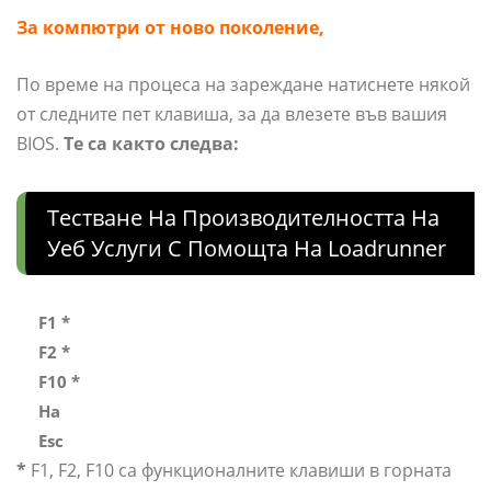
За компютри от ново поколение,
По време на процеса на зареждане натиснете някой
от следните пет клавиша, за да влезете във вашия
BIOS.
Те са както следва:
Тестване На Производителността На
Уеб Услуги С Помощта На Loadrunner
F1 *
F2 *
F10 *
На
Esc
*
F1, F2, F10 са функционалните клавиши в горната