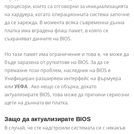
процесори, които са отговорни за инициализацията
на хардуера, когато операционната система започне
да се зарежда. В момента всяка съвременна дънна
платка има вградена флаш памет, в която се
съхраняват данните на BIOS.
Но тази памет има ограничение и това е, че може да
бъде заразена от руткитове на BIOS. За да се
премахне този проблем, наследник на BIOS е
Унифициран разширяем интерфейс на фърмуера
или
УЕФА
. Ако нещо се обърка, докато
актуализирате BIOS, това може да причини сериозни
щети на дънната ви платка.
Защо да актуализирате BIOS
В случай, че сте надстроили системата си с някакъв