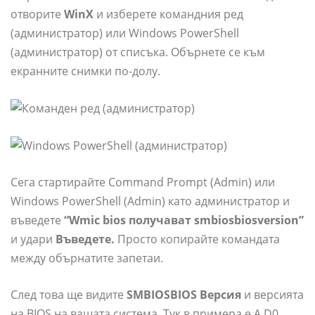
отворите
WinX
и изберете командния ред
(администратор) или Windows PowerShell
(администратор) от списъка. Обърнете се към
екранните снимки по-долу.
Сега стартирайте Command Prompt (Admin) или
Windows PowerShell (Admin) като администратор и
въведете
“Wmic bios получават smbiosbiosversion”
и удари
Въведете.
Просто копирайте командата
между обърнатите запетаи.
След това ще видите
SMBIOSBIOS Версия
и версията
на BIOS на вашата система. Тук в примера е A.D0,