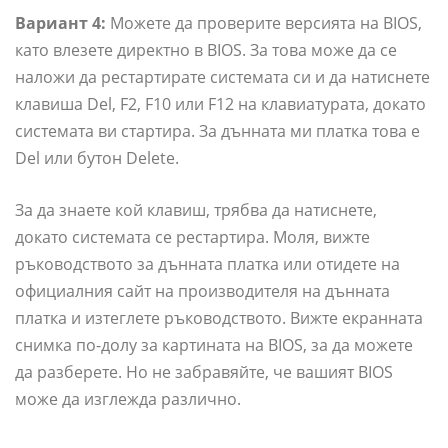
Вариант 4:
Можете да проверите версията на BIOS,
като влезете директно в BIOS. За това може да се
наложи да рестартирате системата си и да натиснете
клавиша Del, F2, F10 или F12 на клавиатурата, докато
системата ви стартира. За дънната ми платка това е
Del или бутон Delete.
За да знаете кой клавиш, трябва да натиснете,
докато системата се рестартира. Моля, вижте
ръководството за дънната платка или отидете на
официалния сайт на производителя на дънната
платка и изтеглете ръководството. Вижте екранната
снимка по-долу за картината на BIOS, за да можете
да разберете. Но не забравяйте, че вашият BIOS
може да изглежда различно.