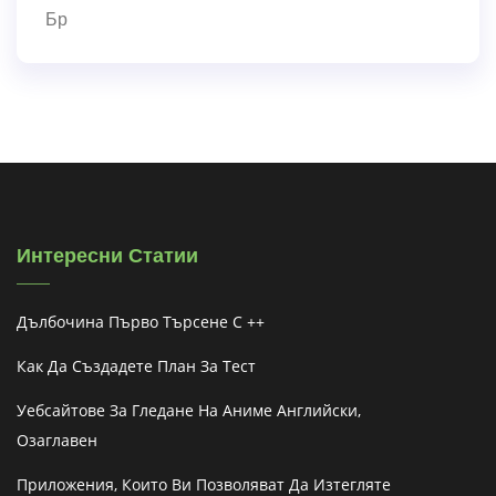
Бр
Интересни Статии
Дълбочина Първо Търсене C ++
Как Да Създадете План За Тест
Уебсайтове За Гледане На Аниме Английски,
Озаглавен
Приложения, Които Ви Позволяват Да Изтегляте