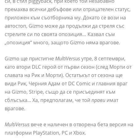
си, в стил piggyback, при което той незабавно
премахва всички дебъфове или отрицателен статус,
приложен към съотборника му. Докато се вози на
автостоп, Gizmo може да продължи да стреля със
стрелите си по своята опозиция… Казвал съм
„опозиция“ много, защото Gizmo няма врагове.
Gizmo ще пристигне
MultiVersus
утре, 8 септември,
като втори DLC герой от първи сезон (след Морти от
славата на Рик и Морти). Остатъкът от сезона ще
види Рик, Черния Адам от DC Comic и главния враг
на Gizmo, Stripe, също да се присъединят към
сблъсъка... Ха, предполагам, че той
прави
имат
врагове.
MultiVersus
вече е наличен в отворена бета версия на
платформи PlayStation, PC и Xbox.