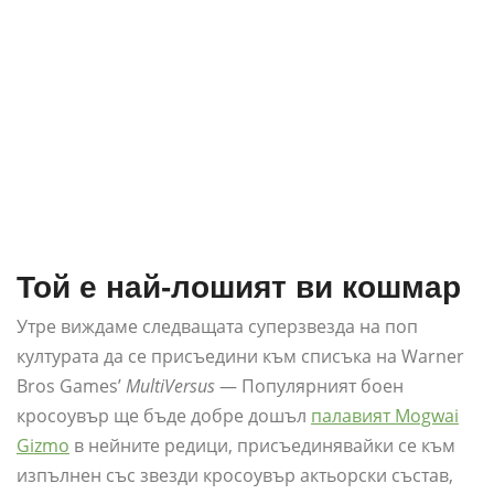
Той е най-лошият ви кошмар
Утре виждаме следващата суперзвезда на поп
културата да се присъедини към списъка на Warner
Bros Games’
MultiVersus
— Популярният боен
кросоувър ще бъде добре дошъл
палавият Mogwai
Gizmo
в нейните редици, присъединявайки се към
изпълнен със звезди кросоувър актьорски състав,