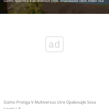
Gizmo пристига в MultiVersus утре, опаковайки своя ловен лък
ad
Gizmo Pristiga V Multiversus Utre Opakovajki Svoa
Loven L K