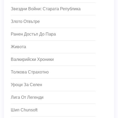
Звездни Войни: Старата Република
Злото Отвътре
Ранен Достъп До Пара
Живота
Валкирийски Хроники
Толкова Страхотно
Уроци За Селен
Лига От Легенди
Шип Chunsoft