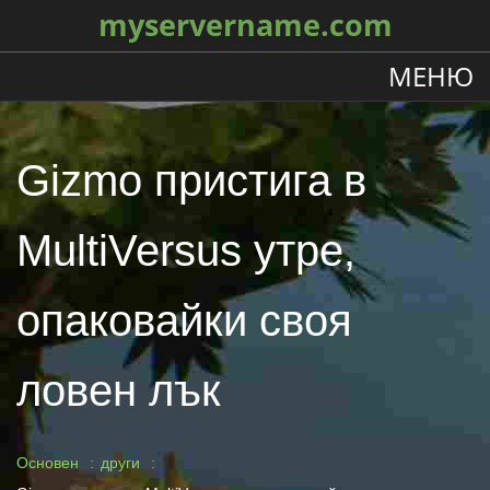
myservername.com
МЕНЮ
Gizmo пристига в
MultiVersus утре,
опаковайки своя
ловен лък
Основен
други