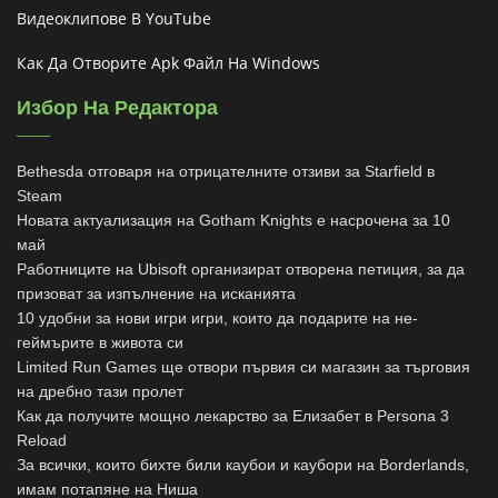
Видеоклипове В YouTube
Как Да Отворите Apk Файл На Windows
Избор На Редактора
Bethesda отговаря на отрицателните отзиви за Starfield в
Steam
Новата актуализация на Gotham Knights е насрочена за 10
май
Работниците на Ubisoft организират отворена петиция, за да
призоват за изпълнение на исканията
10 удобни за нови игри игри, които да подарите на не-
геймърите в живота си
Limited Run Games ще отвори първия си магазин за търговия
на дребно тази пролет
Как да получите мощно лекарство за Елизабет в Persona 3
Reload
За всички, които бихте били каубои и каубори на Borderlands,
имам потапяне на Ниша