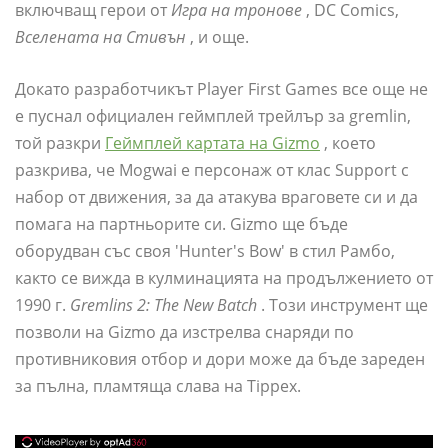
включващ герои от
Игра на тронове
, DC Comics,
Вселената на Стивън
, и още.
Докато разработчикът Player First Games все още не
е пуснал официален геймплей трейлър за gremlin,
той разкри
Геймплей картата на Gizmo
, което
разкрива, че Mogwai е персонаж от клас Support с
набор от движения, за да атакува враговете си и да
помага на партньорите си. Gizmo ще бъде
оборудван със своя 'Hunter's Bow' в стил Рамбо,
както се вижда в кулминацията на продължението от
1990 г.
Gremlins 2: The New Batch
. Този инструмент ще
позволи на Gizmo да изстрелва снаряди по
противниковия отбор и дори може да бъде зареден
за пълна, пламтяща слава на Tippex.