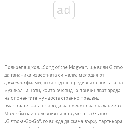
ad
Подкрепящ ход, „Song of the Mogwai“, ще види Gizmo
да тананика известната си малка мелодия от
гремлини
филми, този ход ще предизвика появата на
музикални ноти, които очевидно причиняват вреда
на опонентите му - доста странно предвид
очарователната природа на пеенето на създанието.
Може би най-полезният инструмент на Gizmo,
„Gizmo-a-Go-Go“, го вижда да скача върху партньора