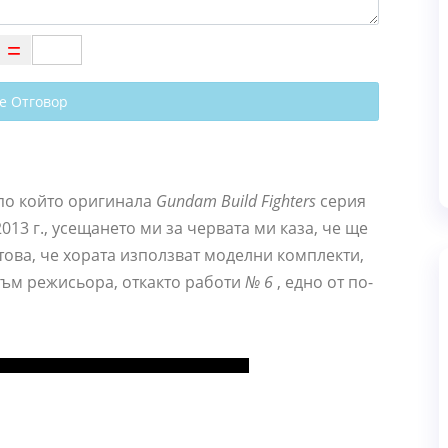
е Отговор
 по който оригинала
Gundam Build Fighters
серия
013 г., усещането ми за червата ми каза, че ще
това, че хората използват моделни комплекти,
 към режисьора, откакто работи
№ 6
, едно от по-