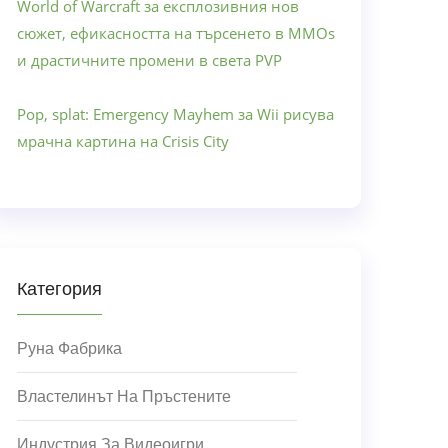
World of Warcraft за експлозивния нов
сюжет, ефикасността на търсенето в MMOs
и драстичните промени в света PVP
Pop, splat: Emergency Mayhem за Wii рисува
мрачна картина на Crisis City
Категория
Руна Фабрика
Властелинът На Пръстените
Индустрия За Видеоигри