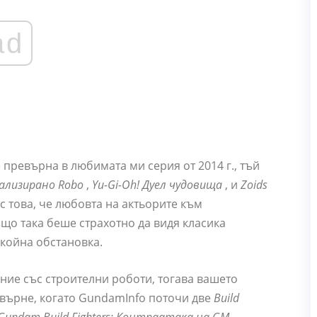
ad
 превърна в любимата ми серия от 2014 г., тъй
ализирано Robo
,
Yu-Gi-Oh! Дуел чудовища
, и
Zoids
с това, че любовта на актьорите към
що така беше страхотно да видя класика
койна обстановка.
ание със строителни роботи, тогава вашето
 върне, когато GundamInfo поточи две
Build