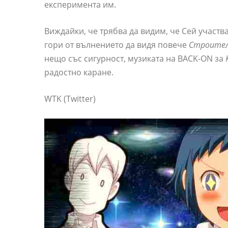
експеримента им.
Виждайки, че трябва да видим, че Сей участв
гори от вълнението да видя повече
Строителн
нещо със сигурност, музиката на BACK-ON за
радостно каране.
WTK (Twitter)