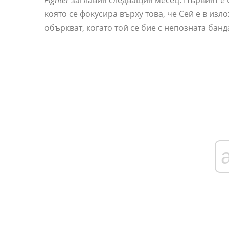
Fighter
заглавия следващия месец. Първият е
която се фокусира върху това, че Сей е в изл
объркват, когато той се бие с непозната банд