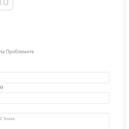
ad
 На Проблемите
е)