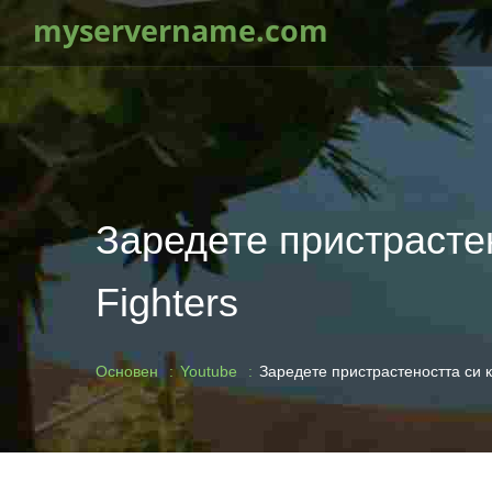
myservername.com
Заредете пристрасте
Fighters
Основен
Youtube
Заредете пристрастеността си к