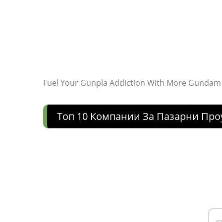
Fuel Your Gunpla Addiction With More Gundam 
Топ 10 Компании За Пазарни Про