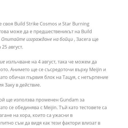
своя Build Strike Cosmos и Star Burning
това може да е предшественикът на Build
,
Опитайте изграждане на бойци
, Засега ще
25 август.
gue
излъчване на 4 август, така че можем да
ото. Анимето ще се съсредоточи върху Meijin и
 като обичах първия блок на Тацуя, с нетърпение
я Заку в действие.
 той ще използва променен Gundam за
о се обединява с Meijin. Тъй като тестовете са
гане на хора, които са ужасни в
итно съм да видя как тези фактори влизат в