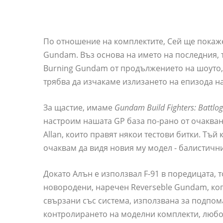
По отношение на комплектите, Сей ще покаже 
Gundam. Въз основа на името на последния, 
Burning Gundam от продължението на шоуто
трябва да изчакаме излизането на епизода на 
За щастие, имаме
Gundam Build Fighters: Battlo
настроим нашата GP база по-рано от очакван
Allan, които правят някои тестови битки. Тъй
очаквам да видя новия му модел - балистични
Докато Алън е използвал F-91 в поредицата,
новородени, наречен Reverseble Gundam, когат
свързани със система, използвана за подпома
контролирането на моделни комплекти, любоп