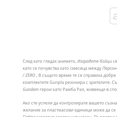
След като гледах анимето,
Изградете бойци
се
като се почувства като смесица между
Персон
/ ZERO
, В същото време те се справиха добре 
комплектите Gunpla резонира с зрителите. Съ
Gundam
герои като Рамба Рал, живеещи в спо
Ако сте успели да контролирате вашето съзн
желание за пластмасови единици може да се