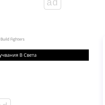
ad
Build Fighters
учвания В Света