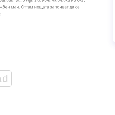
Gundam Build Fighters: Контраатака на GM
,
ожбен мач. Оттам нещата започват да се
а.
ad