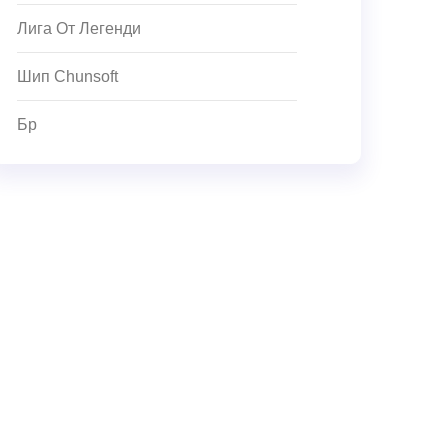
Лига От Легенди
Шип Chunsoft
Бр