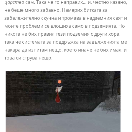
царство
сам. Така че го направих… и, честно казано,
не беше много забавно. Намерих битката за
забележително скучна и тромава в надземния свят и
моите проблеми се влошиха само в подземията. Но
никога не бих правил тези подземия с други хора,
така че системата за поддръжка на задълженията ме
накара да изпитам нещо, което иначе не бих имал, и
това си струва нещо.