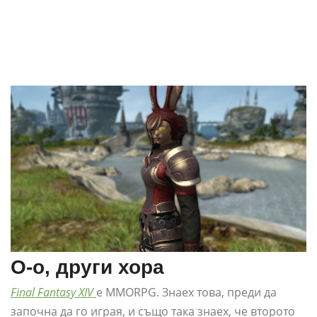
О-о, други хора
Final Fantasy XIV
е MMORPG. Знаех това, преди да
започна да го играя, и също така знаех, че второто