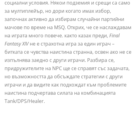
социални условия. Някои подземия и срещи са само
за мултиплейър, но дори когато имах избор,
започнах активно да избирам случайни партийни
мачове по време на MSQ. Открих, че се наслаждавам
на играта много повече. както казах преди,
Final
Fantasy XIV
не е страхотна игра за един играч –
битката се чувства наистина странна, освен ако не се
изпълнява заедно с други играчи. Разбира се,
придружителите на NPC ще се справят със задачата,
но възможността да обсъждате стратегии с други
играчи и да видите как подхождат към проблемите
наистина подчертава силата на комбинацията
Tank/DPS/Healer.