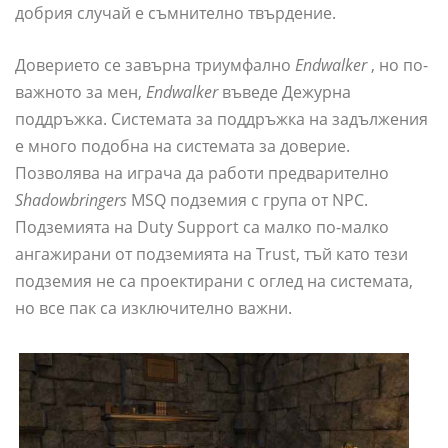
добрия случай е съмнително твърдение.
Доверието се завърна триумфално
Endwalker
, но по-
важното за мен,
Endwalker
въведе Дежурна
поддръжка. Системата за поддръжка на задължения
е много подобна на системата за доверие.
Позволява на играча да работи предварително
Shadowbringers
MSQ подземия с група от NPC.
Подземията на Duty Support са малко по-малко
ангажирани от подземията на Trust, тъй като тези
подземия не са проектирани с оглед на системата,
но все пак са изключително важни.