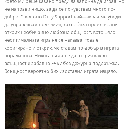
което ми беше казано преди да започна да играя, но
не направи нищо, за да се почувствам много по-
добре. След като Duty Support най-накрая ме убеди
да управлявам подземия, както бяха проектирани,
открих необичайно любезна общност. Като цяло
неоптималната игра не се наказва; това е
коригирано и открих, че ставам по-добър в играта
поради това. Никога нямаше да открия какво
всъщност е забавно
FFXIV
без дежурна поддръжка.
Всъщност вероятно бих изоставил играта изцяло.