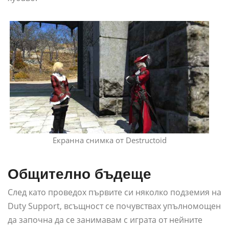
Екранна снимка от Destructoid
Общително бъдеще
След като проведох първите си няколко подземия на
Duty Support, всъщност се почувствах упълномощен
да започна да се занимавам с играта от нейните