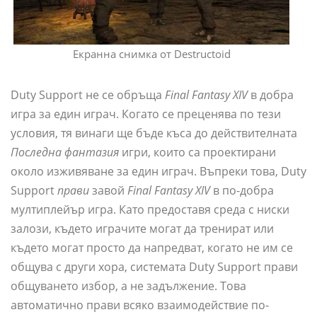
Екранна снимка от Destructoid
Duty Support не се обръща
Final Fantasy XIV
в добра
игра за един играч. Когато се преценява по тези
условия, тя винаги ще бъде къса до действителната
Последна фантазия
игри, които са проектирани
около изживяване за един играч. Въпреки това, Duty
Support
прави
завой
Final Fantasy XIV
в по-добра
мултиплейър игра. Като предоставя среда с ниски
залози, където играчите могат да тренират или
където могат просто да напредват, когато не им се
общува с други хора, системата Duty Support прави
общуването избор, а не задължение. Това
автоматично прави всяко взаимодействие по-