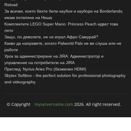
Reload
За всички, които бихте били каубои и каубори на Borderlands,
имам потапяне на Ниша
Комплектите LEGO Super Mario: Princess Peach идват това
лято
Защо, по дяволите, не си играл Афро Самурай?
Какво да направите, когато Palworld Pals не ви слуша или не
работи
Урок за администриране на JIRA: Администратор и
управление на потребители на JIRA
Преглед: Nyrius Aries Pro (безжичен HDMI)
Skytex Softbox - the perfect solution for professional photography
and videography.
© Copyright
myservername.com
2026. All right reserved.