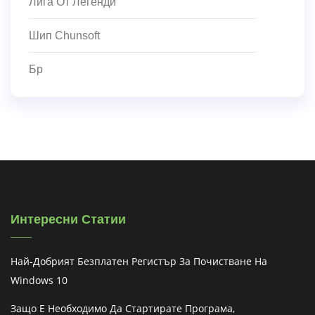
Лига От Легенди
Шип Chunsoft
Бр
Интересни Статии
Най-Добрият Безплатен Регистър За Почистване На
Windows 10
Защо Е Необходимо Да Стартирате Програма,