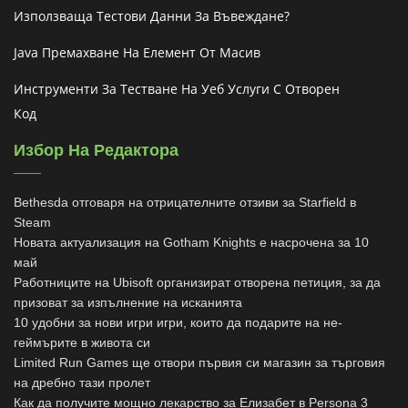
Използваща Тестови Данни За Въвеждане?
Java Премахване На Елемент От Масив
Инструменти За Тестване На Уеб Услуги С Отворен
Код
Избор На Редактора
Bethesda отговаря на отрицателните отзиви за Starfield в
Steam
Новата актуализация на Gotham Knights е насрочена за 10
май
Работниците на Ubisoft организират отворена петиция, за да
призоват за изпълнение на исканията
10 удобни за нови игри игри, които да подарите на не-
геймърите в живота си
Limited Run Games ще отвори първия си магазин за търговия
на дребно тази пролет
Как да получите мощно лекарство за Елизабет в Persona 3