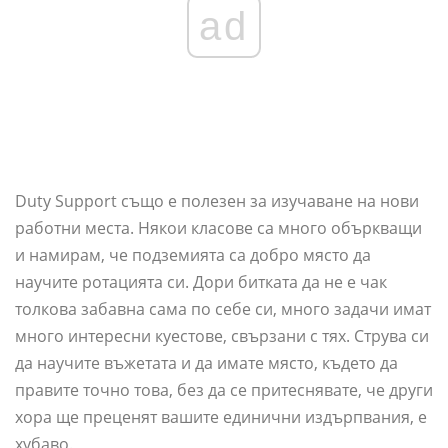
ad
Duty Support също е полезен за изучаване на нови
работни места. Някои класове са много объркващи
и намирам, че подземията са добро място да
научите ротацията си. Дори битката да не е чак
толкова забавна сама по себе си, много задачи имат
много интересни куестове, свързани с тях. Струва си
да научите въжетата и да имате място, където да
правите точно това, без да се притеснявате, че други
хора ще преценят вашите единични издърпвания, е
хубаво.