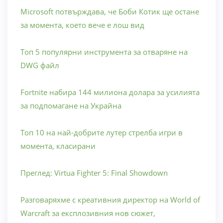
Microsoft потвърждава, че Боби Котик ще остане
за момента, което вече е лош вид
Топ 5 популярни инструмента за отваряне на
DWG файл
Fortnite набира 144 милиона долара за усилията
за подпомагане на Украйна
Топ 10 на най-добрите лутер стрелба игри в
момента, класирани
Преглед: Virtua Fighter 5: Final Showdown
Разговаряхме с креативния директор на World of
Warcraft за експлозивния нов сюжет,