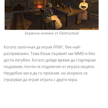
Екранна снимка от Destructoid
Когато започнах да играя
FFXIV
, бях най-
разтревожен. Това беше първият ми MMO и бях
доста изгубен. Когато дойде време да стартирам
подземия, почти се отдалечих от играта изцяло.
Неудобно ми е да го призная, но искрено се
страхувах да играя играта с други хора.