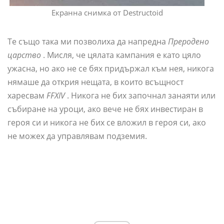
Екранна снимка от Destructoid
Те също така ми позволиха да напредна
Преродено
царство
. Мисля, че цялата кампания е като цяло
ужасна, но ако не се бях придържал към нея, никога
нямаше да открия нещата, в които всъщност
харесвам
FFXIV
. Никога не бих започнал занаяти или
събиране на уроци, ако вече не бях инвестиран в
героя си и никога не бих се вложил в героя си, ако
не можех да управлявам подземия.