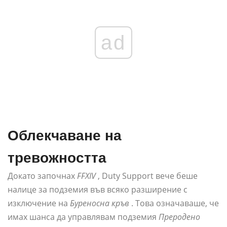
ad
Облекчаване на
тревожността
Докато започнах
FFXIV
, Duty Support вече беше
налице за подземия във всяко разширение с
изключение на
Буреносна кръв
. Това означаваше, че
имах шанса да управлявам подземия
Преродено