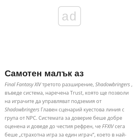
ad
Самотен малък аз
Final Fantasy XIV
третото разширение,
Shadowbringers
,
въведе система, наречена Trust, която ще позволи
на играчите да управляват подземия от
Shadowbringers
Главен сценарий куестова линия с
група от NPC. Системата за доверие беше добре
оценена и доведе до честия рефрен, че
FFXIV
сега
беше „страхотна игра за един играч“, което в най-