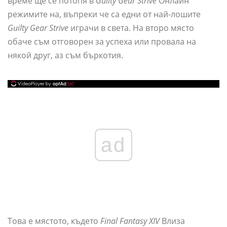
време ще се потопя в
Guilty Gear Strive
Онлайн
режимите на, въпреки че са едни от най-лошите
Guilty Gear Strive
играчи в света. На второ място
обаче съм отговорен за успеха или провала на
някой друг, аз съм бъркотия.
ad
Това е мястото, където
Final Fantasy XIV
Влиза