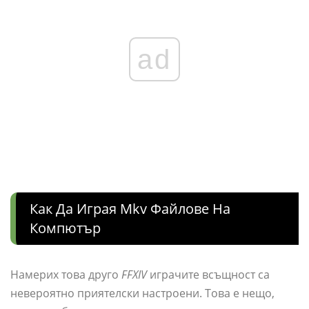
ad
Как Да Играя Mkv Файлове На
Компютър
Намерих това друго
FFXIV
играчите всъщност са
невероятно приятелски настроени. Това е нещо,