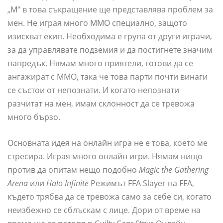
„M“ в това съкращение ще представлява проблем за
мен. Не играя много MMO специално, защото
изискват екип. Необходима е група от други играчи,
за да управлявате подземия и да постигнете значим
напредък. Нямам много приятели, готови да се
ангажират с MMO, така че това парти почти винаги
се състои от непознати. И когато непознати
разчитат на мен, имам склонност да се тревожа
много бързо.
Основната идея на онлайн игра не е това, което ме
стресира. Играя много онлайн игри. Нямам нищо
против да опитам нещо подобно
Magic the Gathering
Arena
или
Halo Infinite
Режимът FFA Slayer на FFA,
където трябва да се тревожа само за себе си, когато
неизбежно се сблъскам с лице. Дори от време на