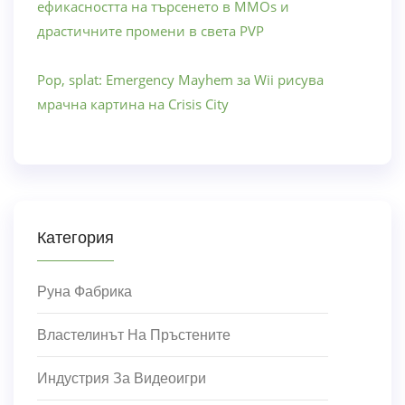
ефикасността на търсенето в MMOs и
драстичните промени в света PVP
Pop, splat: Emergency Mayhem за Wii рисува
мрачна картина на Crisis City
Категория
Руна Фабрика
Властелинът На Пръстените
Индустрия За Видеоигри