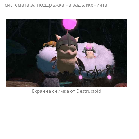
системата за поддръжка на задълженията.
Екранна снимка от Destructoid