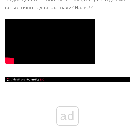
такъв точно зад ъгъла, нали? Нали..!?
ad