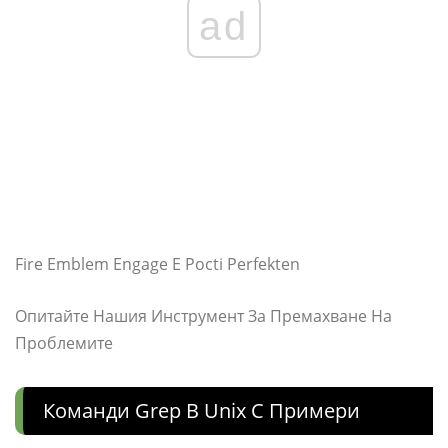
ad
Fire Emblem Engage E Pocti Perfekten
Опитайте Нашия Инструмент За Премахване На
Проблемите
Команди Grep В Unix С Примери