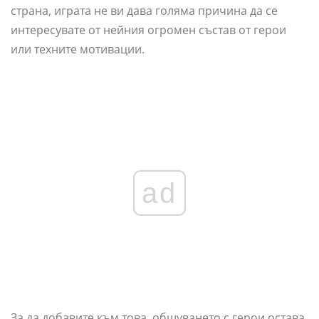
страна, играта не ви дава голяма причина да се
интересувате от нейния огромен състав от герои
или техните мотивации.
ad
За да добавите към това, общуването с герои остава