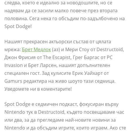
следва, което е идеално за новодошлите, но се
надявам да се засили малко повече през втората
половина. Сега нека го обсъдим по-задълбочено на
Spot Dodge!
Нашият прекрасен актьорски състав от цялата
мрежа:
Брет Медлок
(аз) и Мери Стоу от Destructoid,
Джон Фрисия от The Escapist, Грег Баргас от PC
Invasion и Брет Ларсен, нашият допълнителен
специален гост. Зад кулисите Ерик Уайхарт от
Gamurs редактира на живо шоуто тази седмица.
Уведомете ни в коментарите!
Spot Dodge е седмичен подкаст, фокусиран върху
Nintendo тук в Destructoid, където посвещаваме час
или два, за да прегледаме най-новите новини за
Nintendo и да обсъдим игрите, които играем. Ако сте