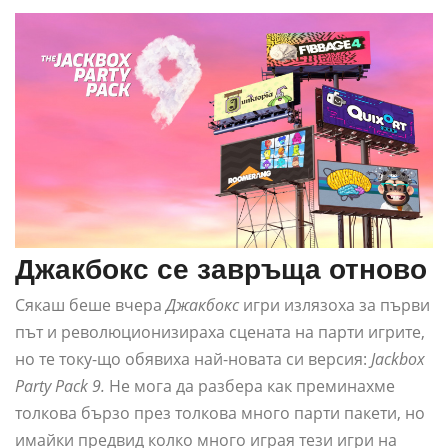
Джакбокс се завръща отново
Сякаш беше вчера
Джакбокс
игри излязоха за първи
път и революционизираха сцената на парти игрите,
но те току-що обявиха най-новата си версия:
Jackbox
Party Pack 9.
Не мога да разбера как преминахме
толкова бързо през толкова много парти пакети, но
имайки предвид колко много играя тези игри на