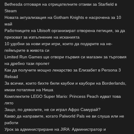
Bethesda отговаря на отрицателните отзиви за Starfield в
Steam
Новата актуализация на Gotham Knights е насрочена за 10
май
Работниците на Ubisoft организират отворена петиция, за да
призоват за изпълнение на исканията
10 удобни за нови игри игри, които да подарите на не-
геймърите в живота си
Limited Run Games ще отвори първия си магазин за търговия
на дребно тази пролет
Как да получите мощно лекарство за Елизабет в Persona 3
Reload
За всички, които бихте били каубои и каубори на Borderlands,
имам потапяне на Ниша
Комплектите LEGO Super Mario: Princess Peach идват това
лято
Защо, по дяволите, не си играл Афро Самурай?
Какво да направите, когато Palworld Pals не ви слуша или не
работи
Урок за администриране на JIRA: Администратор и