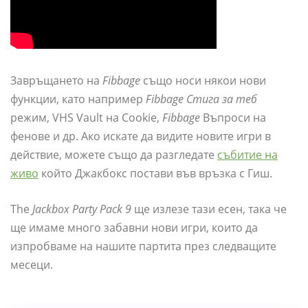
Завръщането на
Fibbage
също носи някои нови
функции, като например
Fibbage Стига за теб
режим, VHS Vault на Cookie,
Fibbage
Въпроси на
фенове и др. Ако искате да видите новите игри в
действие, можете също да разгледате
събитие на
живо
който Джакбокс постави във връзка с Гиш.
The
Jackbox Party Pack 9
ще излезе тази есен, така че
ще имаме много забавни нови игри, които да
изпробваме на нашите партита през следващите
месеци.