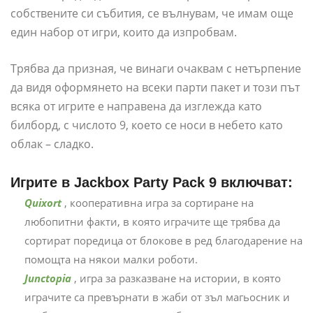
собствените си събития, се вълнувам, че имам още
един набор от игри, които да изпробвам.
Трябва да призная, че винаги очаквам с нетърпение
да видя оформянето на всеки парти пакет и този път
всяка от игрите е направена да изглежда като
билборд, с числото 9, което се носи в небето като
облак – сладко.
Игрите в Jackbox Party Pack 9 включват:
Quixort
, кооперативна игра за сортиране на
любопитни факти, в която играчите ще трябва да
сортират поредица от блокове в ред благодарение на
помощта на някои малки роботи.
Junctopia
, игра за разказване на истории, в която
играчите са превърнати в жаби от зъл магьосник и