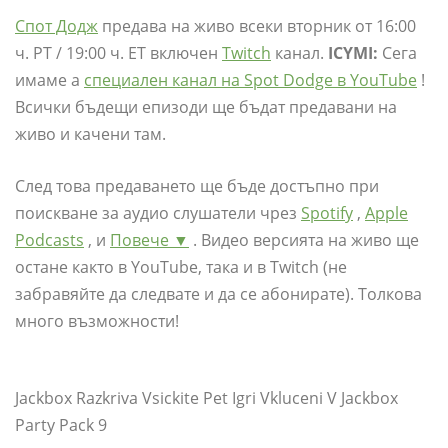
Спот Додж
предава на живо всеки вторник от 16:00
ч. PT / 19:00 ч. ЕТ включен
Twitch
канал.
ICYMI:
Сега
имаме a
специален канал на Spot Dodge в YouTube
!
Всички бъдещи епизоди ще бъдат предавани на
живо и качени там.
След това предаването ще бъде достъпно при
поискване за аудио слушатели чрез
Spotify
,
Apple
Podcasts
, и
Повече ▼
. Видео версията на живо ще
остане както в YouTube, така и в Twitch (не
забравяйте да следвате и да се абонирате). Толкова
много възможности!
Jackbox Razkriva Vsickite Pet Igri Vkluceni V Jackbox
Party Pack 9