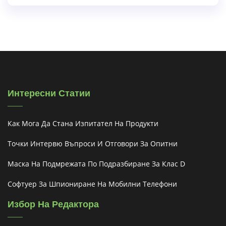
Интересни Статии
Как Мога Да Стана Изпитател На Продукти
Точки Интервю Въпроси И Отговори За Опитни
Маска На Подмрежата По Подразбиране За Клас D
Софтуер За Шпиониране На Мобилни Телефони
Избор На Редактора