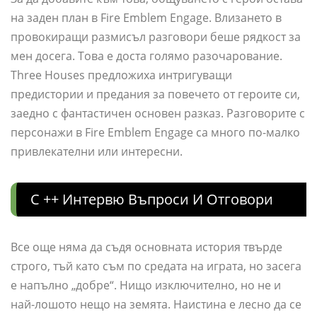
на заден план в Fire Emblem Engage. Влизането в
провокиращи размисъл разговори беше рядкост за
мен досега. Това е доста голямо разочарование.
Three Houses предложиха интригуващи
предистории и предания за повечето от героите си,
заедно с фантастичен основен разказ. Разговорите с
персонажи в Fire Emblem Engage са много по-малко
привлекателни или интересни.
C ++ Интервю Въпроси И Отговори
Все още няма да съдя основната история твърде
строго, тъй като съм по средата на играта, но засега
е напълно „добре“. Нищо изключително, но не и
най-лошото нещо на земята. Наистина е лесно да се