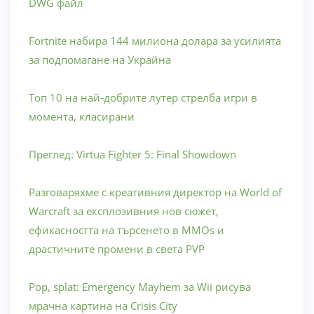
DWG файл
Fortnite набира 144 милиона долара за усилията
за подпомагане на Украйна
Топ 10 на най-добрите лутер стрелба игри в
момента, класирани
Преглед: Virtua Fighter 5: Final Showdown
Разговаряхме с креативния директор на World of
Warcraft за експлозивния нов сюжет,
ефикасността на търсенето в MMOs и
драстичните промени в света PVP
Pop, splat: Emergency Mayhem за Wii рисува
мрачна картина на Crisis City