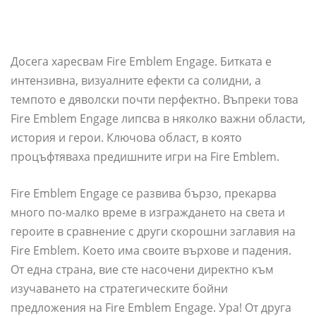
Досега харесвам Fire Emblem Engage. Битката е
интензивна, визуалните ефекти са солидни, а
темпото е дяволски почти перфектно. Въпреки това
Fire Emblem Engage липсва в няколко важни области,
история и герои. Ключова област, в която
процъфтяваха предишните игри на Fire Emblem.
Fire Emblem Engage се развива бързо, прекарва
много по-малко време в изграждането на света и
героите в сравнение с други скорошни заглавия на
Fire Emblem. Което има своите върхове и падения.
От една страна, вие сте насочени директно към
изучаването на стратегическите бойни
предложения на Fire Emblem Engage. Ура! От друга