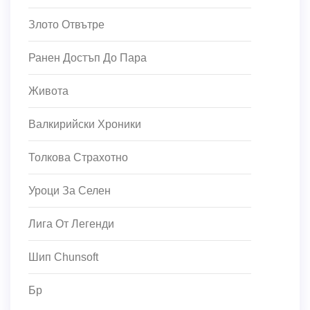
Злото Отвътре
Ранен Достъп До Пара
Живота
Валкирийски Хроники
Толкова Страхотно
Уроци За Селен
Лига От Легенди
Шип Chunsoft
Бр