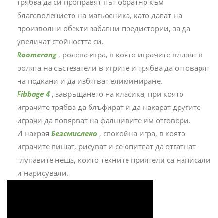
трябва да си проправят път обратно към
благоволението на магьосника, като дават на
произволни обекти забавни предистории, за да
увеличат стойността си.
Roomerang
, ролева игра, в която играчите влизат в
ролята на състезатели в игрите и трябва да отговарят
на подкани и да избягват елиминиране.
Fibbage 4
, завръщането на класика, при която
играчите трябва да блъфират и да накарат другите
играчи да повярват на фалшивите им отговори.
И накрая
Безсмислено
, спокойна игра, в която
играчите пишат, рисуват и се опитват да отгатнат
глупавите неща, които техните приятели са написали
и нарисували.