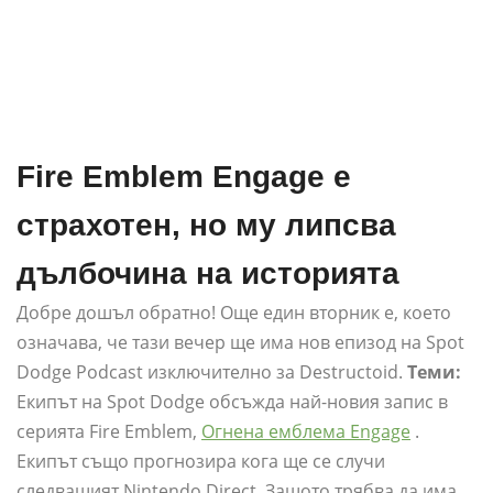
Fire Emblem Engage е
страхотен, но му липсва
дълбочина на историята
Добре дошъл обратно! Още един вторник е, което
означава, че тази вечер ще има нов епизод на Spot
Dodge Podcast изключително за Destructoid.
Теми:
Екипът на Spot Dodge обсъжда най-новия запис в
серията Fire Emblem,
Огнена емблема Engage
.
Екипът също прогнозира кога ще се случи
следващият Nintendo Direct. Защото трябва да има