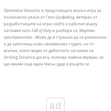
Протокол Калисто
е предстоящата екшън игра за
космически ужаси от Глен Шофийлд, ветеран от
разработчиците на игри, който е работил върху
заглавия като
Call of Duty
и разбира се,
Мъртво
пространство
. Може да е страшно да се разклониш
и да започнеш ново независимо студио, но от
всичко, което видях от дебютното заглавие на
Striking Distance досега, толкова повече вярвам, че
ще имаме още един тежък удар в ръцете си.
ad