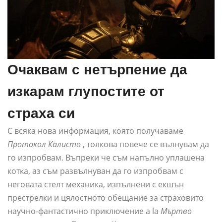
Очаквам с нетърпение да
изкарам глупостите от
страха си
С всяка нова информация, която получаваме
Протокол Калисто
, толкова повече се вълнувам да
го изпробвам. Въпреки че съм напълно уплашена
котка, аз съм развълнуван да го изпробвам с
неговата стелт механика, изпълнени с екшън
престрелки и цялостното обещание за страховито
научно-фантастично приключение a la
Мъртво