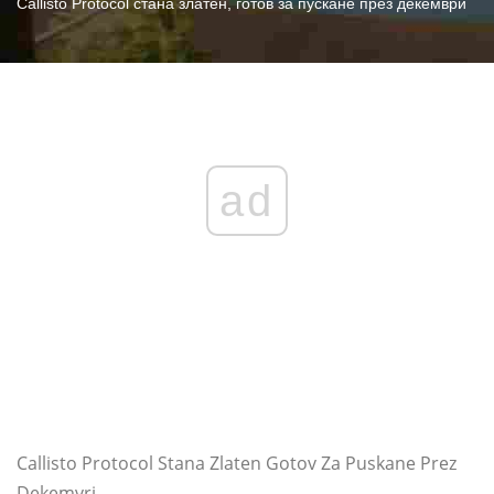
Callisto Protocol стана златен, готов за пускане през декември
ad
Callisto Protocol Stana Zlaten Gotov Za Puskane Prez
Dekemvri