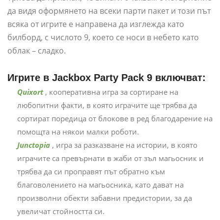
да видя оформянето на всеки парти пакет и този път
всяка от игрите е направена да изглежда като
билборд, с числото 9, което се носи в небето като
облак – сладко.
Игрите в Jackbox Party Pack 9 включват:
Quixort
, кооперативна игра за сортиране на
любопитни факти, в която играчите ще трябва да
сортират поредица от блокове в ред благодарение на
помощта на някои малки роботи.
Junctopia
, игра за разказване на истории, в която
играчите са превърнати в жаби от зъл магьосник и
трябва да си проправят път обратно към
благоволението на магьосника, като дават на
произволни обекти забавни предистории, за да
увеличат стойността си.