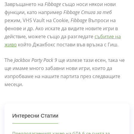
Завръщането на
Fibbage
също носи някои нови
функции, като например
Fibbage Стига за теб
режим, VHS Vault на Cookie,
Fibbage
Въпроси на
фенове и др. Ако искате да видите новите игри в
действие, можете също да разгледате
събитие на
живо
който Джакбокс постави във връзка с Гиш.
The
Jackbox Party Pack 9
ще излезе тази есен, така че
ще имаме много забавни нови игри, които да
изпробваме на нашите партита през следващите
месеци.
Интересни Статии
Предполагаемият хакер на GTA 6 се счита за