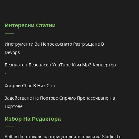
Интересни Статии
Инструменти За Непрекъснато Разгръщане В
Devops
Безплатен Безопасен YouTube Към Mp3 Конвертор
-
Хвърли Char В Низ C ++
Задействане На Портове Спрямо Пренасочване На
Портове
Избор На Редактора
Bethesda отговаря на отрицателните отзиви за Starfield в