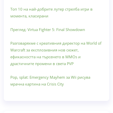
Топ 10 на най-добрите лутер стрелба игри в
момента, класирани
Преглед: Virtua Fighter 5: Final Showdown
Разговаряхме с креативния директор на World of
Warcraft за експлозивния нов сюжет,
ефикасността на търсенето в MMOs и
драстичните промени в света PVP
Pop, splat: Emergency Mayhem за Wii рисува
мрачна картина на Crisis City