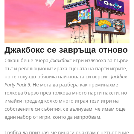
Джакбокс се завръща отново
Сякаш беше вчера
Джакбокс
игри излязоха за първи
път и революционизираха сцената на парти игрите,
но те току-що обявиха най-новата си версия:
Jackbox
Party Pack 9.
Не мога да разбера как преминахме
толкова бързо през толкова много парти пакети, но
имайки предвид колко много играя тези игри на
собствените си събития, се вълнувам, че имам още
един набор от игри, които да изпробвам.
Трябва да призная, че винаги очаквам с нетърпение