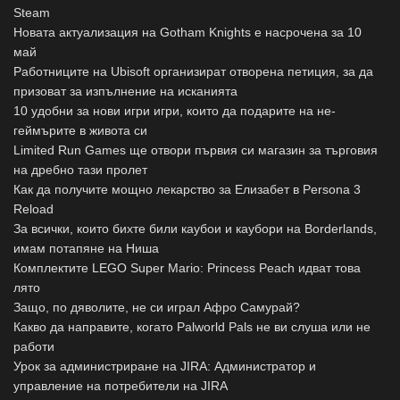
Steam
Новата актуализация на Gotham Knights е насрочена за 10
май
Работниците на Ubisoft организират отворена петиция, за да
призоват за изпълнение на исканията
10 удобни за нови игри игри, които да подарите на не-
геймърите в живота си
Limited Run Games ще отвори първия си магазин за търговия
на дребно тази пролет
Как да получите мощно лекарство за Елизабет в Persona 3
Reload
За всички, които бихте били каубои и каубори на Borderlands,
имам потапяне на Ниша
Комплектите LEGO Super Mario: Princess Peach идват това
лято
Защо, по дяволите, не си играл Афро Самурай?
Какво да направите, когато Palworld Pals не ви слуша или не
работи
Урок за администриране на JIRA: Администратор и
управление на потребители на JIRA