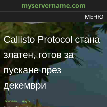
myservername.com
МЕНЮ
Callisto Protocol стана
златен, готов за
пускане през
декември
Основен
други