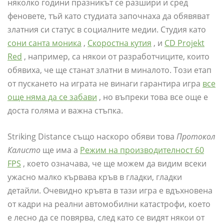
няколко години празникът се разшири и сред
феновете, тъй като студиата започнаха да обявяват
златния си статус в социалните медии. Студия като
сони санта моника
,
Скоростна кутия
, и
CD Projekt
Red
, например, са някои от разработчиците, които
обявиха, че ще станат златни в миналото. Този етап
от пускането на играта не винаги гарантира игра
все
още няма да се забави
, но въпреки това все още е
доста голяма и важна стъпка.
Striking Distance също наскоро обяви това
Протокол
Калисто
ще има a
Режим на производителност 60
FPS
, което означава, че ще можем да видим всеки
ужасно малко кървава кръв в гладки, гладки
детайли. Очевидно кръвта в тази игра е вдъхновена
от кадри на реални автомобилни катастрофи, което
е лесно да се повярва, след като се видят някои от