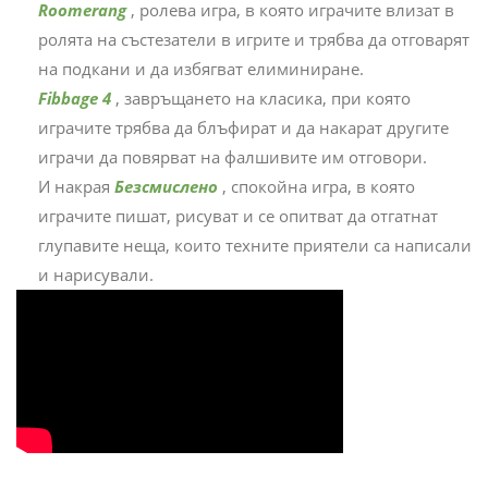
Roomerang
, ролева игра, в която играчите влизат в
ролята на състезатели в игрите и трябва да отговарят
на подкани и да избягват елиминиране.
Fibbage 4
, завръщането на класика, при която
играчите трябва да блъфират и да накарат другите
играчи да повярват на фалшивите им отговори.
И накрая
Безсмислено
, спокойна игра, в която
играчите пишат, рисуват и се опитват да отгатнат
глупавите неща, които техните приятели са написали
и нарисували.