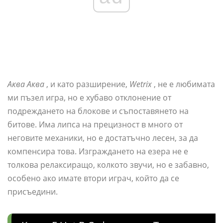
Аква Аква
, и като разширение,
Wetrix
, не е любимата
ми пъзел игра, но е хубаво отклонение от
подреждането на блокове и съпоставянето на
битове. Има липса на прецизност в много от
неговите механики, но е достатъчно лесен, за да
компенсира това. Изграждането на езера не е
толкова релаксиращо, колкото звучи, но е забавно,
особено ако имате втори играч, който да се
присъедини.