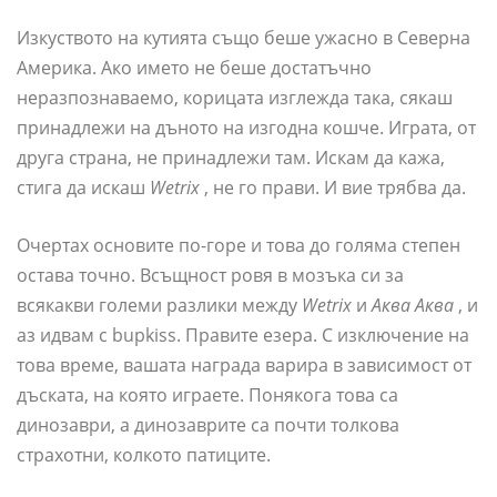
Изкуството на кутията също беше ужасно в Северна
Америка. Ако името не беше достатъчно
неразпознаваемо, корицата изглежда така, сякаш
принадлежи на дъното на изгодна кошче. Играта, от
друга страна, не принадлежи там. Искам да кажа,
стига да искаш
Wetrix
, не го прави. И вие трябва да.
Очертах основите по-горе и това до голяма степен
остава точно. Всъщност ровя в мозъка си за
всякакви големи разлики между
Wetrix
и
Аква Аква
, и
аз идвам с bupkiss. Правите езера. С изключение на
това време, вашата награда варира в зависимост от
дъската, на която играете. Понякога това са
динозаври, а динозаврите са почти толкова
страхотни, колкото патиците.