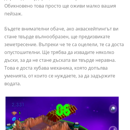
Обикновено това просто ще оживи малко вашия
пейзаж.
Бъдете внимателни обаче, ако акваскейпингът ви
стане твърде вълнообразен, ще предизвикате
земетресение. Въпреки че те са оцелели, те са доста
опустошителни. Ще трябва да извадите няколко
дъски, за да не стане дъската ви твърде неравна.
Това е доста хубава механика, която допълва
уменията, от които се нуждаете, за да задържите
водата.