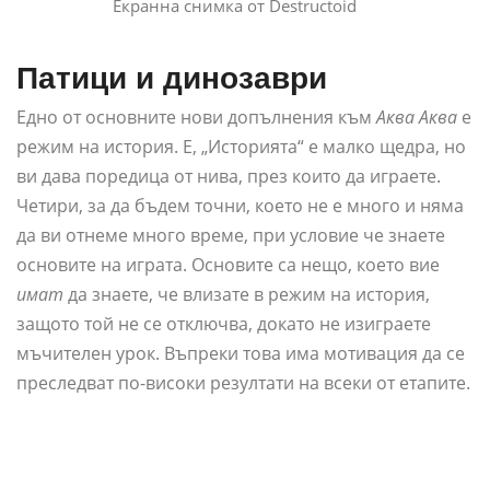
Екранна снимка от Destructoid
Патици и динозаври
Едно от основните нови допълнения към
Аква Аква
е
режим на история. Е, „Историята“ е малко щедра, но
ви дава поредица от нива, през които да играете.
Четири, за да бъдем точни, което не е много и няма
да ви отнеме много време, при условие че знаете
основите на играта. Основите са нещо, което вие
имат
да знаете, че влизате в режим на история,
защото той не се отключва, докато не изиграете
мъчителен урок. Въпреки това има мотивация да се
преследват по-високи резултати на всеки от етапите.