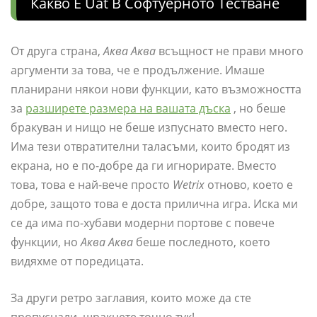
Какво Е Uat В Софтуерното Тестване
От друга страна,
Аква Аква
всъщност не прави много
аргументи за това, че е продължение. Имаше
планирани някои нови функции, като възможността
за
разширете размера на вашата дъска
, но беше
бракуван и нищо не беше изпуснато вместо него.
Има тези отвратителни таласъми, които бродят из
екрана, но е по-добре да ги игнорирате. Вместо
това, това е най-вече просто
Wetrix
отново, което е
добре, защото това е доста прилична игра. Иска ми
се да има по-хубави модерни портове с повече
функции, но
Аква Аква
беше последното, което
видяхме от поредицата.
За други ретро заглавия, които може да сте
пропуснали, щракнете точно тук!