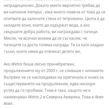
нетрадиционен. Докато името вероятно трябва да
ви напомня
тетрис
, има много повече от това да се
опитвате да заличите стена от тетромино. Целта е да
зазидате зони, които да задържат вода, а ако
свършите добра работа, ви награждава с патици.
Мисля, че всички можем да се съгласим, че
патиците са доста голяма награда. Те са като хладни
гъски, които няма да отвлекат детето ви.
Ако
Wetrix
беше лесно пренебрегван,
продължението му от 2000 г. се сливаше с килимите.
Въпреки че се наслаждавах на оригинала и знаех за
съществуването на продължение, едва наскоро
успях да го пробвам. Това е така, защото не е
наименуван
Wetrix 2
в Северна Америка. Това е
Аква
Аква
.