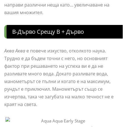
направи различни неща като... увеличаване на
вашия множител.
B-Дърво Срещу B + Дърво
Аква Аква
е повече изкуство, отколкото наука.
Трудно е да бъдем точни с него, но основният
фактор при решаването на успеха ви е да не
разливате много вода. Докато разливате вода,
манометърът се пълни и когато е на максимум,
рундът е приключил. Манометърът също се
изчерпва, така че загубата на малко течност не е
краят на света.