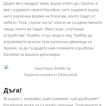
Даден ви е квадрат земя, върху който да строите, и
вие създавате своите басейни, като задавате върху
него различни форми на блокове, които падат от
небето. Тези „горни части“ обаче не са единствените
неща, които ви падат. Има също „спускащи
устройства“, бомби, огън, вода и лед. Трябва да
управлявате всички тези различни движещи се
терени, за да създадете най-големите и дълбоки
басейни за вашите динозаври.
Екранна снимка от Destructoid
Дъга!
Всъщност, казвайки „най-големият, най-дълбокият“,
басейните може да са малко неточни. Точкуването е