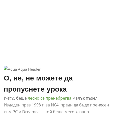
О, не, не можете да
пропуснете урока
Wetrix
беше
лесно се пренебрегва
малък пъзел.
Издаден през 1998 г. за N64, преди да бъде пренесен
към PC и Dreamcast, той беше меко казано