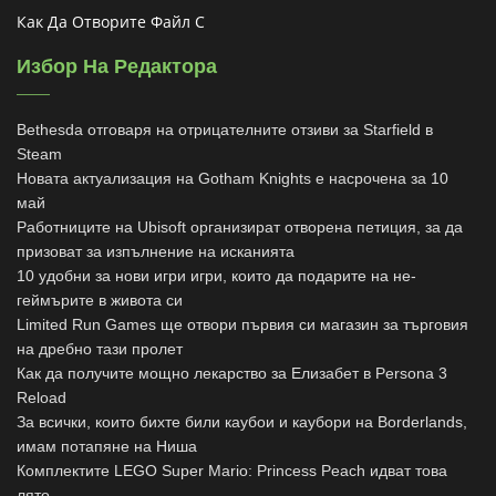
Как Да Отворите Файл С
Избор На Редактора
Bethesda отговаря на отрицателните отзиви за Starfield в
Steam
Новата актуализация на Gotham Knights е насрочена за 10
май
Работниците на Ubisoft организират отворена петиция, за да
призоват за изпълнение на исканията
10 удобни за нови игри игри, които да подарите на не-
геймърите в живота си
Limited Run Games ще отвори първия си магазин за търговия
на дребно тази пролет
Как да получите мощно лекарство за Елизабет в Persona 3
Reload
За всички, които бихте били каубои и каубори на Borderlands,
имам потапяне на Ниша
Комплектите LEGO Super Mario: Princess Peach идват това
лято