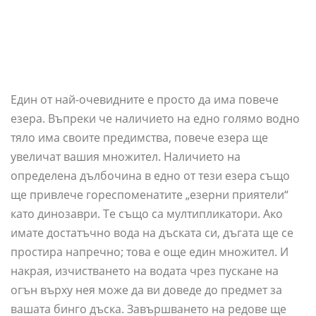
Един от най-очевидните е просто да има повече
езера. Въпреки че наличието на едно голямо водно
тяло има своите предимства, повече езера ще
увеличат вашия множител. Наличието на
определена дълбочина в едно от тези езера също
ще привлече гореспоменатите „езерни приятели“
като динозаври. Те също са мултипликатори. Ако
имате достатъчно вода на дъската си, дъгата ще се
простира напречно; това е още един множител. И
накрая, изчистването на водата чрез пускане на
огън върху нея може да ви доведе до предмет за
вашата бинго дъска. Завършването на редове ще