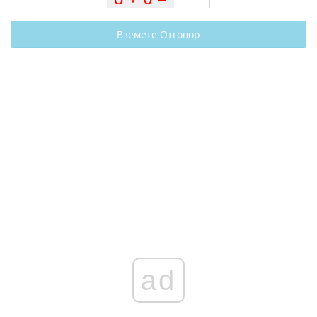
Вземете Отговор
ad