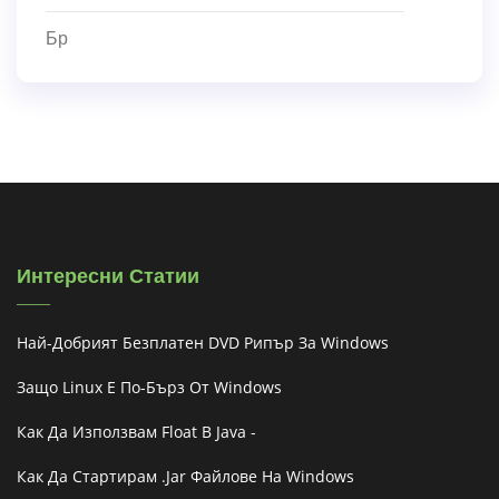
Бр
Интересни Статии
Най-Добрият Безплатен DVD Рипър За Windows
Защо Linux Е По-Бърз От Windows
Как Да Използвам Float В Java -
Как Да Стартирам .jar Файлове На Windows