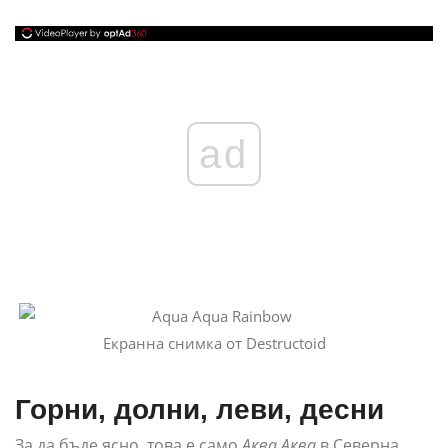
ad
Екранна снимка от Destructoid
Горни, долни, леви, десни
За да бъде ясно, това е само
Аква Аква
в Северна