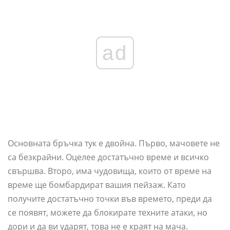
ad
Основната бръчка тук е двойна. Първо, мачовете не
са безкрайни. Оцелее достатъчно време и всичко
свършва. Второ, има чудовища, които от време на
време ще бомбардират вашия пейзаж. Като
получите достатъчно точки във времето, преди да
се появят, можете да блокирате техните атаки, но
дори и да ви ударят, това не е краят на мача.