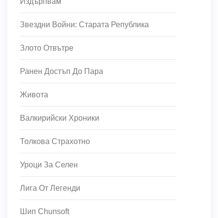
Издърпвам
Звездни Войни: Старата Република
Злото Отвътре
Ранен Достъп До Пара
Живота
Валкирийски Хроники
Толкова Страхотно
Уроци За Селен
Лига От Легенди
Шип Chunsoft