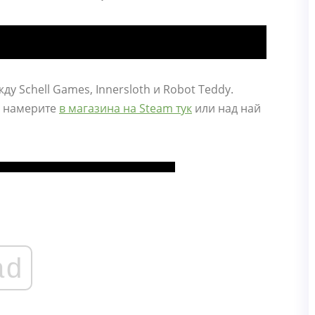
у Schell Games, Innersloth и Robot Teddy.
 я намерите
в магазина на Steam тук
или над най
ad