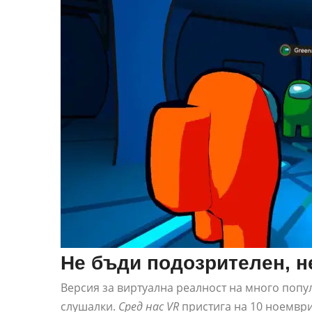
Не бъди подозрителен, н
Версия за виртуална реалност на много попу
слушалки.
Сред нас VR
пристига на 10 ноември