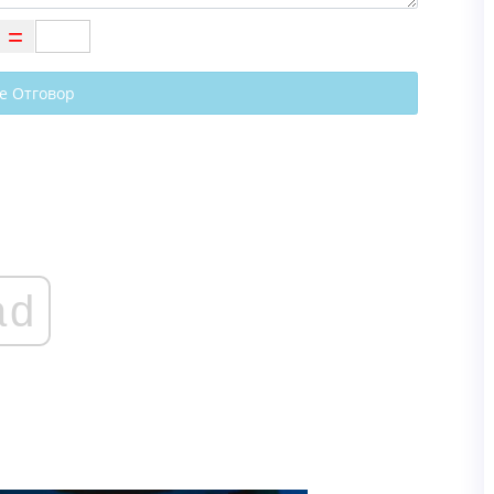
е Отговор
ad