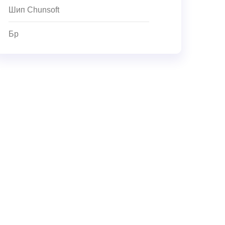
Шип Chunsoft
Бр