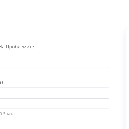
 На Проблемите
е)