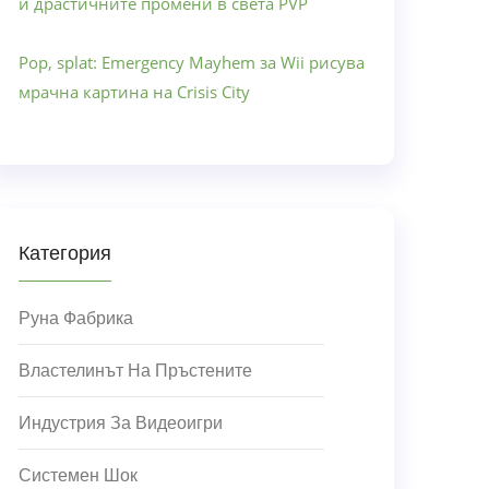
и драстичните промени в света PVP
Pop, splat: Emergency Mayhem за Wii рисува
мрачна картина на Crisis City
Категория
Руна Фабрика
Властелинът На Пръстените
Индустрия За Видеоигри
Системен Шок