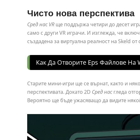
Чисто нова перспектива
Сред нас VR
ще поддържа четири до десет игра
само с други VR играчи. И изглежда, че включе
създадена за виртуална реалност на Skeld от c
Как Да Отворите Eps Файлове На 
Старите мини-игри ще се върнат, както и няко
перспективата. Докато 2D
Сред нас
гледа отго
Вероятно ще бъде ужасяващо да видите някой 