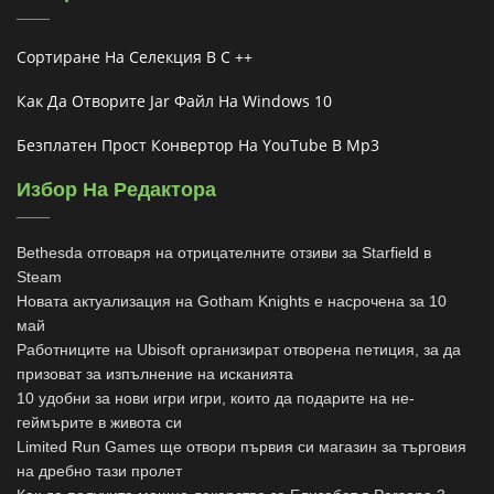
Сортиране На Селекция В C ++
Как Да Отворите Jar Файл На Windows 10
Безплатен Прост Конвертор На YouTube В Mp3
Избор На Редактора
Bethesda отговаря на отрицателните отзиви за Starfield в
Steam
Новата актуализация на Gotham Knights е насрочена за 10
май
Работниците на Ubisoft организират отворена петиция, за да
призоват за изпълнение на исканията
10 удобни за нови игри игри, които да подарите на не-
геймърите в живота си
Limited Run Games ще отвори първия си магазин за търговия
на дребно тази пролет