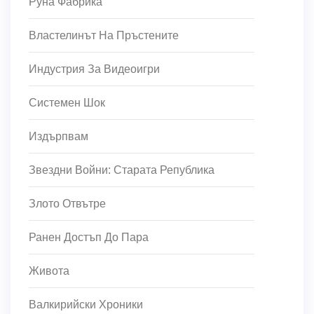
Руна Фабрика
Властелинът На Пръстените
Индустрия За Видеоигри
Системен Шок
Издърпвам
Звездни Войни: Старата Република
Злото Отвътре
Ранен Достъп До Пара
Живота
Валкирийски Хроники