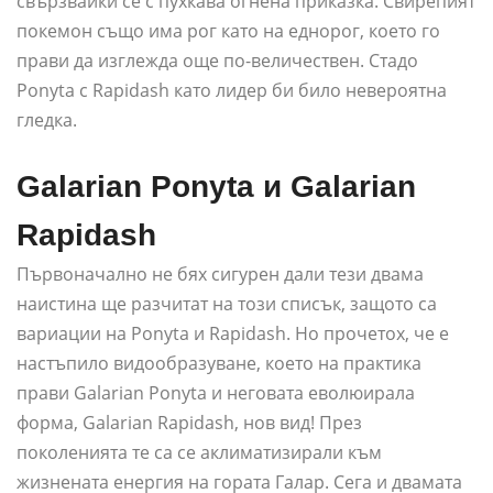
свързвайки се с пухкава огнена приказка. Свирепият
покемон също има рог като на еднорог, което го
прави да изглежда още по-величествен. Стадо
Ponyta с Rapidash като лидер би било невероятна
гледка.
Galarian Ponyta и Galarian
Rapidash
Първоначално не бях сигурен дали тези двама
наистина ще разчитат на този списък, защото са
вариации на Ponyta и Rapidash. Но прочетох, че е
настъпило видообразуване, което на практика
прави Galarian Ponyta и неговата еволюирала
форма, Galarian Rapidash, нов вид! През
поколенията те са се аклиматизирали към
жизнената енергия на гората Галар. Сега и двамата