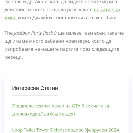
фенове и др. Ако искате да видите новите игри в
действие, можете също да разгледате
събитие на
живо
който Джакбокс постави във връзка с Гиш.
The
Jackbox Party Pack 9
ще излезе тази есен, така че
ще имаме много забавни нови игри, които да
изпробваме на нашите партита през следващите
месеци.
Интересни Статии
Предполагаемият хакер на GTA 6 се счита за
„неподходящ“ да бъде съден
Loop Toilet Tower Defense кодове (февруари 2024