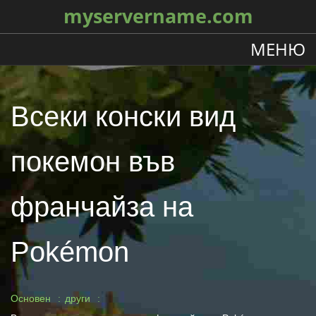
myservername.com
МЕНЮ
Всеки конски вид
покемон във
франчайза на
Pokémon
Основен
други