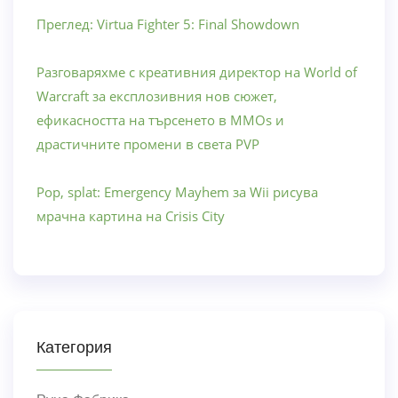
Преглед: Virtua Fighter 5: Final Showdown
Разговаряхме с креативния директор на World of
Warcraft за експлозивния нов сюжет,
ефикасността на търсенето в MMOs и
драстичните промени в света PVP
Pop, splat: Emergency Mayhem за Wii рисува
мрачна картина на Crisis City
Категория