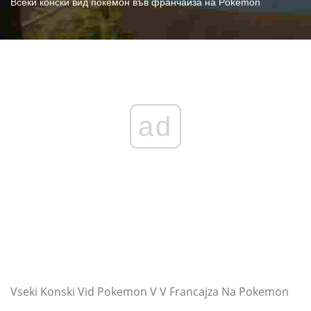
Всеки конски вид покемон във франчайза на Pokémon
ad
Vseki Konski Vid Pokemon V V Francajza Na Pokemon