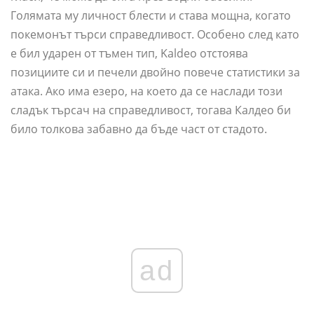
Голямата му личност блести и става мощна, когато
покемонът търси справедливост. Особено след като
е бил ударен от тъмен тип, Kaldeo отстоява
позициите си и печели двойно повече статистики за
атака. Ако има езеро, на което да се наслади този
сладък търсач на справедливост, тогава Калдео би
било толкова забавно да бъде част от стадото.
ad