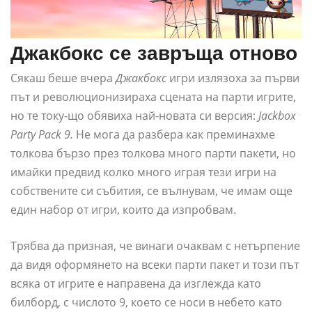
Джакбокс се завръща отново
Сякаш беше вчера
Джакбокс
игри излязоха за първи
път и революционизираха сцената на парти игрите,
но те току-що обявиха най-новата си версия:
Jackbox
Party Pack 9.
Не мога да разбера как преминахме
толкова бързо през толкова много парти пакети, но
имайки предвид колко много играя тези игри на
собствените си събития, се вълнувам, че имам още
един набор от игри, които да изпробвам.
Трябва да призная, че винаги очаквам с нетърпение
да видя оформянето на всеки парти пакет и този път
всяка от игрите е направена да изглежда като
билборд, с числото 9, което се носи в небето като