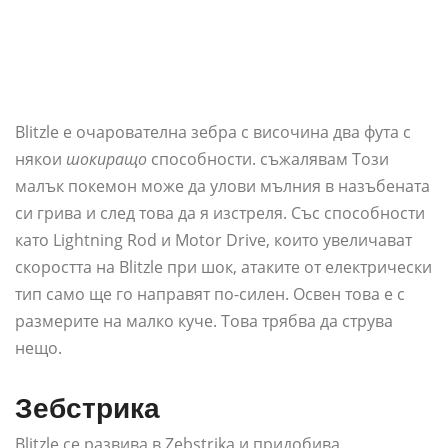
Blitzle е очарователна зебра с височина два фута с
някои
шокиращо
способности. съжалявам Този
малък покемон може да улови мълния в назъбената
си грива и след това да я изстреля. Със способности
като Lightning Rod и Motor Drive, които увеличават
скоростта на Blitzle при шок, атаките от електрически
тип само ще го направят по-силен. Освен това е с
размерите на малко куче. Това трябва да струва
нещо.
Зебстрика
Blitzle се развива в Zebstrika и придобива