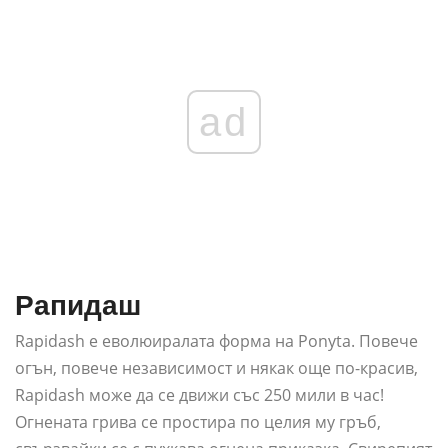
ad
Рапидаш
Rapidash е еволюиралата форма на Ponyta. Повече
огън, повече независимост и някак още по-красив,
Rapidash може да се движи със 250 мили в час!
Огнената грива се простира по целия му гръб,