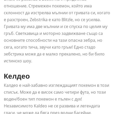
отношение. Стремежен покемон, който има
склонност да изстрелва мълнии от гривата си, когато
е разстроен, Zebstrika е като Blitzle, но се усилва.
Гривата му има две мълнии и се спуска по целия му
гръб. Светкавица и моторно задвижване също са
основните способности на тази опасна зебра, но
сега, когато тича, звучи като гръм! Едно стадо
зебстрика може да е малко прекалено, но би било
истинско шоу.
Келдео
Калдео е най-забавно изглеждащият покемон в този
списък. Може да е висок само четири фута, но този
воден/боен тип покемон е пълен с дух!
Независимото Kaldeo не се развива и легендата
гласи, че може да бяга през водни басейни.