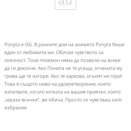
ad
Ponyta е OG. В ранните дни на анимето Ponyta беше
един от любимите ми. Обичах чувството за
лоялност. Този покемон няма да позволи на всеки
да ги докосне. Ако Понита не те усеща, огнената му
грива ще те изгори. Ако те харесва, огънят не гори!
Това е същото ниво на удовлетворение, което
изпитвате, когато котката на вашия приятел, която
„мрази всички“, ви обича. Просто се чувстваш като
избрания.