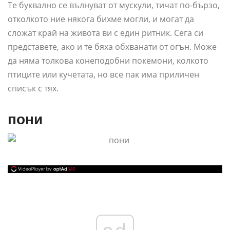
Те буквално се вълнуват от мускули, тичат по-бързо,
отколкото ние някога бихме могли, и могат да
сложат край на живота ви с един ритник. Сега си
представете, ако и те бяха обхванати от огън. Може
да няма толкова конеподобни покемони, колкото
птиците или кучетата, но все пак има приличен
списък с тях.
пони