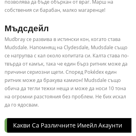
позволява да бъде объркан от враг. Марш на
собствения си барабан, малко магаренце!
Мъдсдейл
Mudbray се развива в истински кон, когато става
Mudsdale. Напомнящ на Clydesdale, Mudsdale също
се натрупва с кал около копитата си. Калта става по-
твърда от камък, така че един бърз ритник може да
причини сериозни щети. Според Pokédex един
ритник може да бракува камион! Mudsdale също
обича да тегли тежки неща и може да носи 10 тона
на огромни разстояния без проблем. Не бих искал
да го ядосвам.
Какви Са Различните Имейл Акаунти