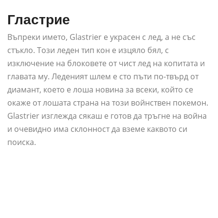
Гластрие
Въпреки името, Glastrier е украсен с лед, а не със
стъкло. Този леден тип кон е изцяло бял, с
изключение на блоковете от чист лед на копитата и
главата му. Леденият шлем е сто пъти по-твърд от
диамант, което е лоша новина за всеки, който се
окаже от лошата страна на този войнствен покемон.
Glastrier изглежда сякаш е готов да тръгне на война
и очевидно има склонност да вземе каквото си
поиска.