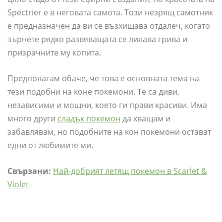
Spectrier е в неговата самота. Този незрящ самотник
е предназначен да ви се възхищава отдалеч, когато
зърнете рядко развяващата се лилава грива и
призрачните му копита.
Предполагам обаче, че това е основната тема на
тези подобни на коне покемони. Те са диви,
независими и мощни, което ги прави красиви. Има
много други
сладък покемон
да хващам и
забавлявам, но подобните на кон покемони остават
едни от любимите ми.
Свързани:
Най-добрият летящ покемон в Scarlet &
Violet