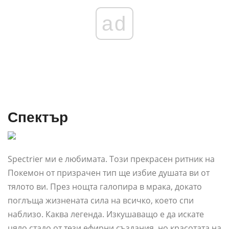
ad
Спектър
Spectrier ми е любимата. Този прекрасен ритник на
Покемон от призрачен тип ще избие душата ви от
тялото ви. През нощта галопира в мрака, докато
поглъща жизнената сила на всичко, което спи
наблизо. Каква легенда. Изкушаващо е да искате
цяло стадо от тези ефирни създания, но красотата на