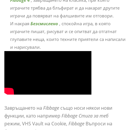
Fibbage 4
, завръщането на класика, при която
играчите трябва да блъфират и да накарат другите
играчи да повярват на фалшивите им отговори.
И накрая
Безсмислено
, спокойна игра, в която
играчите пишат, рисуват и се опитват да отгатнат
глупавите неща, които техните приятели са написали
и нарисували.
Завръщането на
Fibbage
също носи някои нови
функции, като например
Fibbage Стига за теб
режим, VHS Vault на Cookie,
Fibbage
Въпроси на