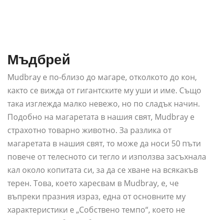
Мъдбрей
Mudbray е по-близо до магаре, отколкото до кон,
както се вижда от гигантските му уши и име. Също
така изглежда малко невежо, но по сладък начин.
Подобно на магаретата в нашия свят, Mudbray е
страхотно товарно животно. За разлика от
магаретата в нашия свят, то може да носи 50 пъти
повече от телесното си тегло и използва засъхнала
кал около копитата си, за да се хване на всякакъв
терен. Това, което харесвам в Mudbray, е, че
въпреки празния израз, една от основните му
характеристики е „Собствено темпо“, което не