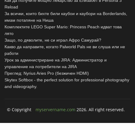
Как да получите мощно лекарство за Елизабет в Persona 3
Reload
За всички, които бихте били каубои и каубори на Borderlands,
имам потапяне на Ниша
Комплектите LEGO Super Mario: Princess Peach идват това
лято
Защо, по дяволите, не си играл Афро Самурай?
Какво да направите, когато Palworld Pals не ви слуша или не
работи
Урок за администриране на JIRA: Администратор и
управление на потребители на JIRA
Преглед: Nyrius Aries Pro (безжичен HDMI)
Skytex Softbox - the perfect solution for professional photography
and videography.
© Copyright
myservername.com
2026. All right reserved.