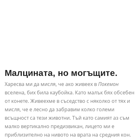
Малцината, но могъщите.
Харесва ми да мисля, че ако живеех в
Покемон
вселена, бих била каубойка. Като малък бях обсебен
от конете. Живеехме в съседство с няколко от тях и
мисля, че е лесно да забравим колко големи
всъщност са тези животни. Тъй като самият аз съм
малко вертикално предизвикан, лицето ми е
приблизително на нивото на врата на средния кон.