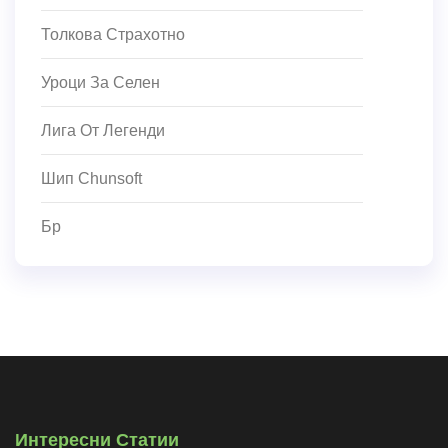
Толкова Страхотно
Уроци За Селен
Лига От Легенди
Шип Chunsoft
Бр
Интересни Статии