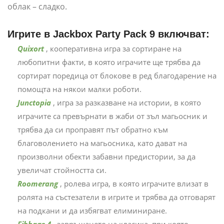
облак – сладко.
Игрите в Jackbox Party Pack 9 включват:
Quixort
, кооперативна игра за сортиране на
любопитни факти, в която играчите ще трябва да
сортират поредица от блокове в ред благодарение на
помощта на някои малки роботи.
Junctopia
, игра за разказване на истории, в която
играчите са превърнати в жаби от зъл магьосник и
трябва да си проправят път обратно към
благоволението на магьосника, като дават на
произволни обекти забавни предистории, за да
увеличат стойността си.
Roomerang
, ролева игра, в която играчите влизат в
ролята на състезатели в игрите и трябва да отговарят
на подкани и да избягват елиминиране.