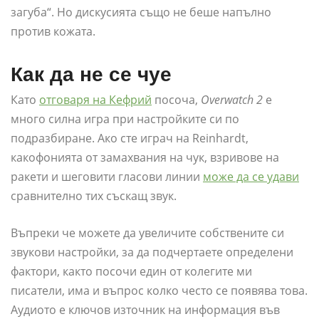
загуба“. Но дискусията също не беше напълно
против кожата.
Как да не се чуе
Като
отговаря на Кефрий
посоча,
Overwatch 2
е
много силна игра при настройките си по
подразбиране. Ако сте играч на Reinhardt,
какофонията от замахвания на чук, взривове на
ракети и шеговити гласови линии
може да се удави
сравнително тих съскащ звук.
Въпреки че можете да увеличите собствените си
звукови настройки, за да подчертаете определени
фактори, както посочи един от колегите ми
писатели, има и въпрос колко често се появява това.
Аудиото е ключов източник на информация във