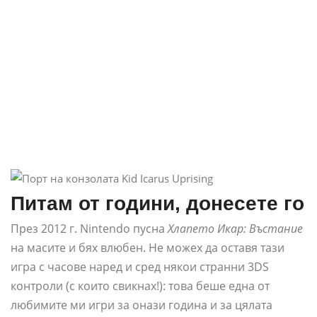
Питам от години, донесете го
През 2012 г. Nintendo пусна
Хлапето Икар: Въстание
на масите и бях влюбен. Не можех да оставя тази
игра с часове наред и сред някои странни 3DS
контроли (с които свикнах!): това беше една от
любимите ми игри за онази година и за цялата