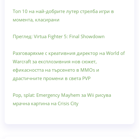
Топ 10 на най-добрите лутер стрелба игри в
момента, класирани
Преглед: Virtua Fighter 5: Final Showdown
Разговаряхме с креативния директор на World of
Warcraft за експлозивния нов сюжет,
ефикасността на търсенето в MMOs и
драстичните промени в света PVP
Pop, splat: Emergency Mayhem за Wii рисува
мрачна картина на Crisis City