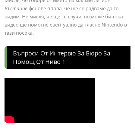
Мисля, че говоря от името на малкия легион
Въстание
фенове в това, че ще се радваме да го
видим. Не мисля, че ще се случи, но може би това
видео ще помогне евентуално да тласне Nintendo в
тази посока.
Въпроси От Интервю За Бюро За
Помощ От Ниво 1