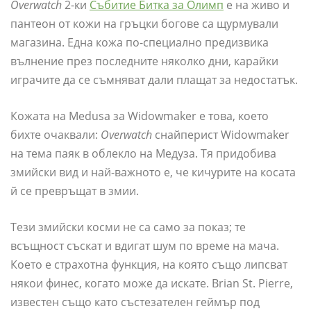
Overwatch
2-ки
Събитие Битка за Олимп
е на живо и
пантеон от кожи на гръцки богове са щурмували
магазина. Една кожа по-специално предизвика
вълнение през последните няколко дни, карайки
играчите да се съмняват дали плащат за недостатък.
Кожата на Medusa за Widowmaker е това, което
бихте очаквали:
Overwatch
снайперист Widowmaker
на тема паяк в облекло на Медуза. Тя придобива
змийски вид и най-важното е, че кичурите на косата
й се превръщат в змии.
Тези змийски косми не са само за показ; те
всъщност съскат и вдигат шум по време на мача.
Което е страхотна функция, на която също липсват
някои финес, когато може да искате. Brian St. Pierre,
известен също като състезателен геймър под