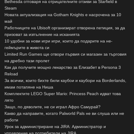
Bethesda отговаря на отрицателните отзиви за Starfield в
Steam
Новата актуализация на Gotham Knights е насрочена за 10
май
Работниците на Ubisoft организират отворена петиция, за да
призоват за изпълнение на исканията
10 удобни за нови игри игри, които да подарите на не-
геймърите в живота си
Limited Run Games ще отвори първия си магазин за търговия
на дребно тази пролет
Как да получите мощно лекарство за Елизабет в Persona 3
Reload
За всички, които бихте били каубои и каубори на Borderlands,
имам потапяне на Ниша
Комплектите LEGO Super Mario: Princess Peach идват това
лято
Защо, по дяволите, не си играл Афро Самурай?
Какво да направите, когато Palworld Pals не ви слуша или не
работи
Урок за администриране на JIRA: Администратор и
управление на потребители на JIRA