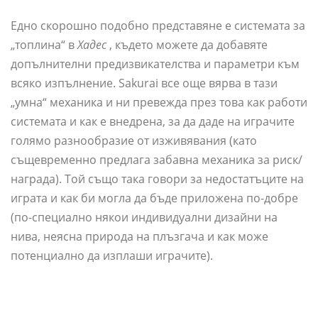
Едно скорошно подобно представяне е системата за
„топлина“ в
Хадес
, където можете да добавяте
допълнителни предизвикателства и параметри към
всяко изпълнение. Sakurai все още вярва в тази
„умна“ механика и ни превежда през това как работи
системата и как е внедрена, за да даде на играчите
голямо разнообразие от изживявания (като
същевременно предлага забавна механика за риск/
награда). Той също така говори за недостатъците на
играта и как би могла да бъде приложена по-добре
(по-специално някои индивидуални дизайни на
нива, неясна природа на плъзгача и как може
потенциално да изплаши играчите).