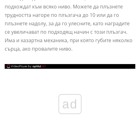
подхождат към всяко ниво. Можете да плъзнете
трудността нагоре по плъзгача до 10 или да го
плъзнете надолу, за да го улесните, като наградите
се увеличават по подходящ начин с този плъзгач.
Има и хазартна механика, при която губите няколко
сърца, ако провалите ниво.
ad