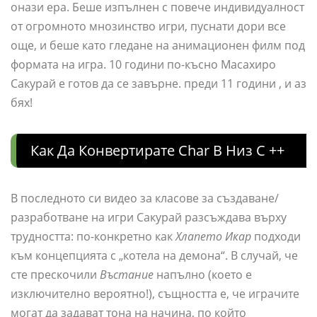
онази ера. Беше изпълнен с повече индивидуалност
от огромното мнозинство игри, пуснати дори все
още, и беше като гледане на анимационен филм под
формата на игра. 10 години по-късно Масахиро
Сакурай е готов да се завърне. преди 11 години , и аз
бях!
Как Да Конвертирате Char В Низ C ++
В последното си видео за класове за създаване/
разработване на игри Сакурай разсъждава върху
трудността: по-конкретно как
Хлапето Икар
подходи
към концепцията с „котела на демона“. В случай, че
сте прескочили
Въстание
напълно (което е
изключително вероятно!), същността е, че играчите
могат да задават тона на начина, по който