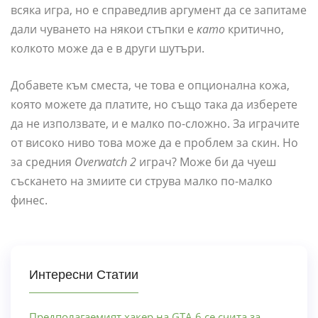
всяка игра, но е справедлив аргумент да се запитаме
дали чуването на някои стъпки е
като
критично,
колкото може да е в други шутъри.
Добавете към сместа, че това е опционална кожа,
която можете да платите, но също така да изберете
да не използвате, и е малко по-сложно. За играчите
от високо ниво това може да е проблем за скин. Но
за средния
Overwatch 2
играч? Може би да чуеш
съскането на змиите си струва малко по-малко
финес.
Интересни Статии
Предполагаемият хакер на GTA 6 се счита за