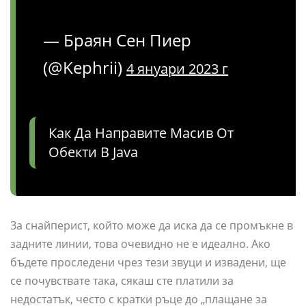
— Браян Сен Пиер
(@Kephrii)
4 януари 2023 г
Как Да Направите Масив От
Обекти В Java
За снайперист, който може да иска да се промъкне в
задните линии, това очевидно не е идеално. Ако
бъдете проследени чрез тези звуци и извадени, ще
се почувствате така, сякаш сте платили за
недостатък, често с кратки ръце до „плащане за