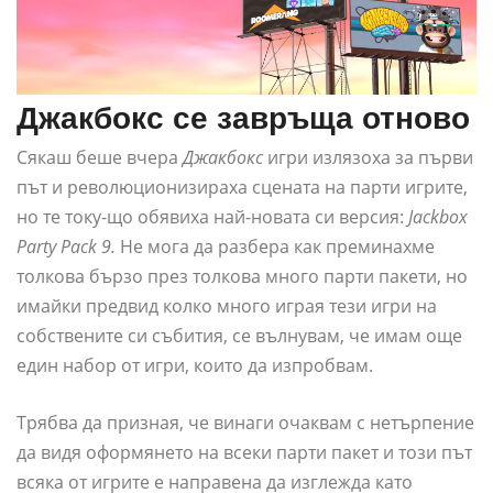
Джакбокс се завръща отново
Сякаш беше вчера
Джакбокс
игри излязоха за първи
път и революционизираха сцената на парти игрите,
но те току-що обявиха най-новата си версия:
Jackbox
Party Pack 9.
Не мога да разбера как преминахме
толкова бързо през толкова много парти пакети, но
имайки предвид колко много играя тези игри на
собствените си събития, се вълнувам, че имам още
един набор от игри, които да изпробвам.
Трябва да призная, че винаги очаквам с нетърпение
да видя оформянето на всеки парти пакет и този път
всяка от игрите е направена да изглежда като