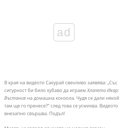
ad
В края на видеото Сакурай свенливо заявява: „Със
сигурност би било хубаво да играем
Хлапето Икар:
Въстание
на домашна конзола. Чудя се дали някой
там ще го пренесе?“ след това се усмихва. Видеото
внезапно свършва. Подъл!