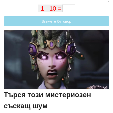
Вземете Отговор
Търся този мистериозен
съскащ шум