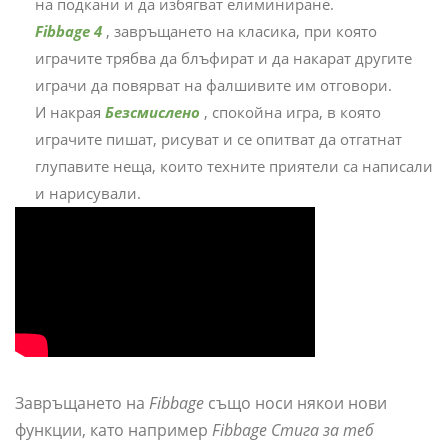
на подкани и да избягват елиминиране.
Fibbage 4
, завръщането на класика, при която
играчите трябва да блъфират и да накарат другите
играчи да повярват на фалшивите им отговори.
И накрая
Безсмислено
, спокойна игра, в която
играчите пишат, рисуват и се опитват да отгатнат
глупавите неща, които техните приятели са написали
и нарисували.
Завръщането на
Fibbage
също носи някои нови
функции, като например
Fibbage Стига за теб