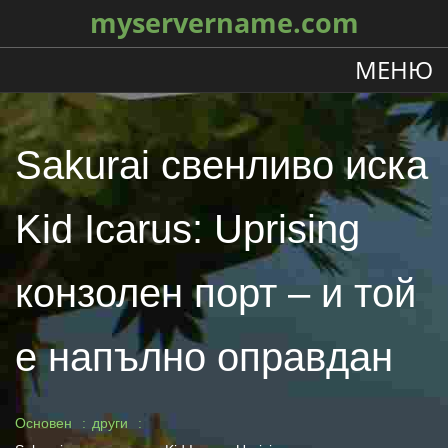
myservername.com
МЕНЮ
Sakurai свенливо иска
Kid Icarus: Uprising
конзолен порт – и той
е напълно оправдан
Основен
други