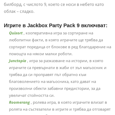
билборд, с числото 9, което се носи в небето като
облак – сладко.
Игрите в Jackbox Party Pack 9 включват:
Quixort
, кооперативна игра за сортиране на
любопитни факти, в която играчите ще трябва да
сортират поредица от блокове в ред благодарение на
помощта на някои малки роботи.
Junctopia
, игра за разказване на истории, в която
играчите са превърнати в жаби от зъл магьосник и
трябва да си проправят път обратно към
благоволението на магьосника, като дават на
произволни обекти забавни предистории, за да
увеличат стойността си.
Roomerang
, ролева игра, в която играчите влизат в
ролята на състезатели в игрите и трябва да отговарят