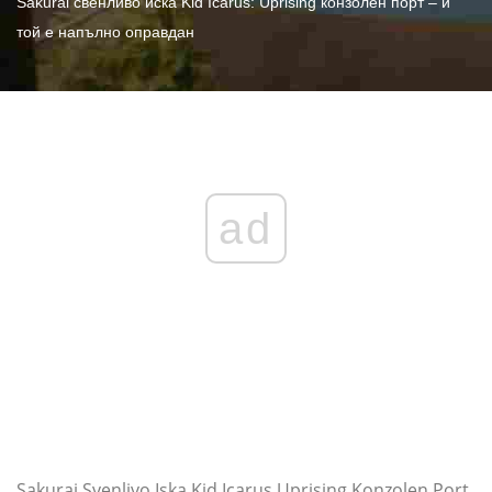
Sakurai свенливо иска Kid Icarus: Uprising конзолен порт – и
той е напълно оправдан
ad
Sakurai Svenlivo Iska Kid Icarus Uprising Konzolen Port