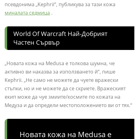
псевдонима „Kephrii“, публикува за тази кожа
миналата седмица
.
World Of Warcraft Най-Добрият
Частен Сървър
„Новата кожа на Medusa е толкова шумна, че
активно ви наказва за използването й“, пише
Kephrii. „Не само не можете да чуете вражески
стъпки, но и не можете да се скриете. Вражеският
екип може да чуе змиите/космите по кожата на
Медуза и да определи местоположението ви от тях.“
Новата кожа на Medusa е