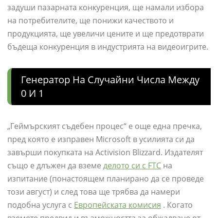
задуши пазарната конкуренция, ще намали избора
на потребителите, ще понижи качеството и
продукцията, ще увеличи цените и ще предотврати
бъдеща конкуренция в индустрията на видеоигрите.
Генератор На Случайни Числа Между
0 И 1
„Геймърският съдебен процес“ е още една пречка,
пред която е изправен Microsoft в усилията си да
завърши покупката на Activision Blizzard. Издателят
също е длъжен да вземе
делото си с FTC
на
изпитание (понастоящем планирано да се проведе
този август) и след това ще трябва да намери
подобна услуга с
Европейската комисия
. Когато
вземете предвид и възможността за обжалване от