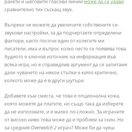
ракети и шеговити гласови линии
може да се удави
сравнително тих съскащ звук.
Въпреки че можете да увеличите собствените си
звукови настройки, за да подчертаете определени
фактори, както посочи един от колегите ми
писатели, има и въпрос колко често се появява това.
Аудиото е ключов източник на информация във
всяка игра, но е справедлив аргумент да се запитаме
дали чуването на някои стъпки е
като
критично,
колкото може да е в други шутъри.
Добавете към сместа, че това е опционална кожа,
която можете да платите, но също така да изберете
да не използвате, и е малко по-сложно. За играчите
от високо ниво това може да е проблем за скин. Но
за средния
Overwatch 2
играч? Може би да чуеш