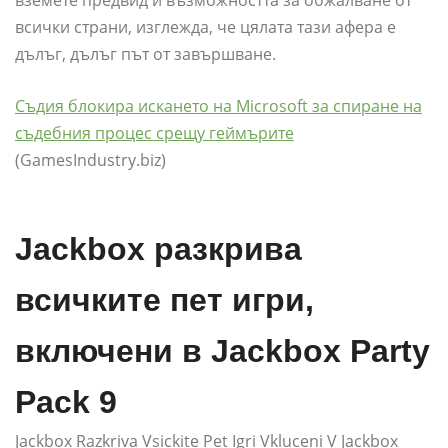
всички страни, изглежда, че цялата тази афера е
дълъг, дълъг път от завършване.
Съдия блокира искането на Microsoft за спиране на
съдебния процес срещу геймърите
(GamesIndustry.biz)
Jackbox разкрива
всичките пет игри,
включени в Jackbox Party
Pack 9
Jackbox Razkriva Vsickite Pet Igri Vkluceni V Jackbox