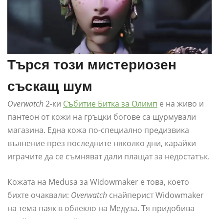
Търся този мистериозен
съскащ шум
Overwatch
2-ки
Събитие Битка за Олимп
е на живо и
пантеон от кожи на гръцки богове са щурмували
магазина. Една кожа по-специално предизвика
вълнение през последните няколко дни, карайки
играчите да се съмняват дали плащат за недостатък.
Кожата на Medusa за Widowmaker е това, което
бихте очаквали:
Overwatch
снайперист Widowmaker
на тема паяк в облекло на Медуза. Тя придобива