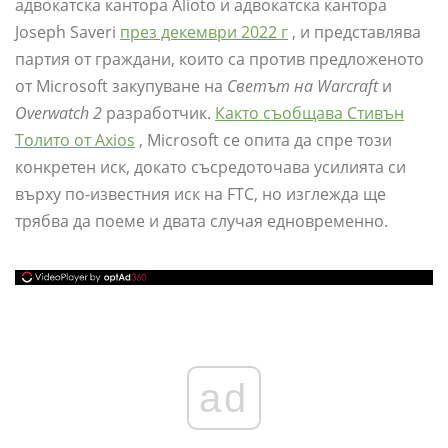
адвокатска кантора Alioto и адвокатска кантора
Joseph Saveri
през декември 2022 г
, и представлява
партия от граждани, които са против предложеното
от Microsoft закупуване на
Светът на Warcraft
и
Overwatch 2
разработчик.
Както съобщава Стивън
Толито от Axios
, Microsoft се опита да спре този
конкретен иск, докато съсредоточава усилията си
върху по-известния иск на FTC, но изглежда ще
трябва да поеме и двата случая едновременно.
ad