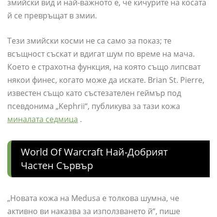
змийски вид и най-важното е, че кичурите на косата
й се превръщат в змии.
Тези змийски косми не са само за показ; те
всъщност съскат и вдигат шум по време на мача.
Което е страхотна функция, на която също липсват
някои финес, когато може да искате. Brian St. Pierre,
известен също като състезателен геймър под
псевдонима „Kephrii“, публикува за тази кожа
миналата седмица
.
World Of Warcraft Най-Добрият
Частен Сървър
„Новата кожа на Medusa е толкова шумна, че
активно ви наказва за използването й“, пише