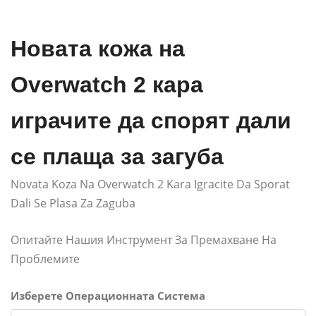
Новата кожа на
Overwatch 2 кара
играчите да спорят дали
се плаща за загуба
Novata Koza Na Overwatch 2 Kara Igracite Da Sporat
Dali Se Plasa Za Zaguba
Опитайте Нашия Инструмент За Премахване На
Проблемите
Изберете Операционната Система