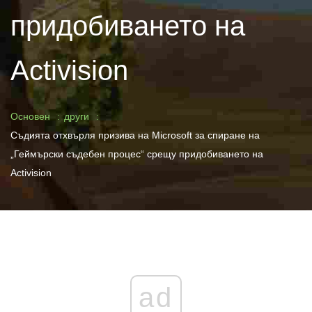
придобиването на
Activision
Основен
други
Съдията отхвърля призива на Microsoft за спиране на
„Геймърски съдебен процес“ срещу придобиването на
Activision
ad