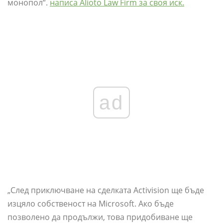
монопол“.
написа Alioto Law Firm за своя иск.
ad
„След приключване на сделката Activision ще бъде
изцяло собственост на Microsoft. Ако бъде
позволено да продължи, това придобиване ще