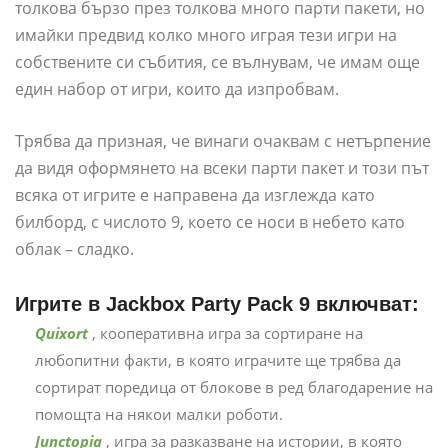
толкова бързо през толкова много парти пакети, но
имайки предвид колко много играя тези игри на
собствените си събития, се вълнувам, че имам още
един набор от игри, които да изпробвам.
Трябва да призная, че винаги очаквам с нетърпение
да видя оформянето на всеки парти пакет и този път
всяка от игрите е направена да изглежда като
билборд, с числото 9, което се носи в небето като
облак – сладко.
Игрите в Jackbox Party Pack 9 включват:
Quixort
, кооперативна игра за сортиране на
любопитни факти, в която играчите ще трябва да
сортират поредица от блокове в ред благодарение на
помощта на някои малки роботи.
Junctopia
, игра за разказване на истории, в която