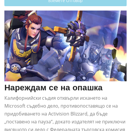
Вземете Отговор
Нареждам се на опашка
Калифорнийски съдия отхвърли искането на
Microsoft съдебно дело, противопоставящо се на
придобиването на Activision Blizzard, да бъде
„поставено на пауза“, докато издателят не приключи
висящото си дело с Федералната търговска комисия