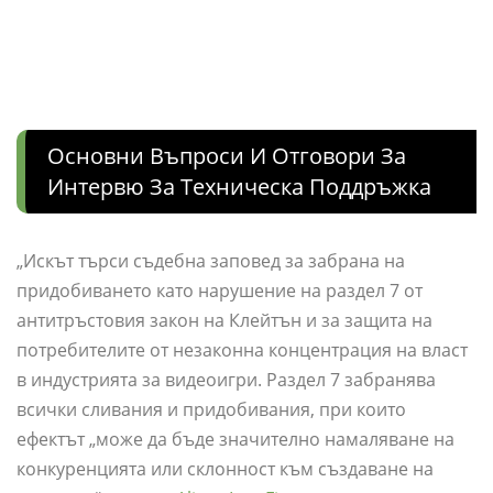
Основни Въпроси И Отговори За
Интервю За Техническа Поддръжка
„Искът търси съдебна заповед за забрана на
придобиването като нарушение на раздел 7 от
антитръстовия закон на Клейтън и за защита на
потребителите от незаконна концентрация на власт
в индустрията за видеоигри. Раздел 7 забранява
всички сливания и придобивания, при които
ефектът „може да бъде значително намаляване на
конкуренцията или склонност към създаване на