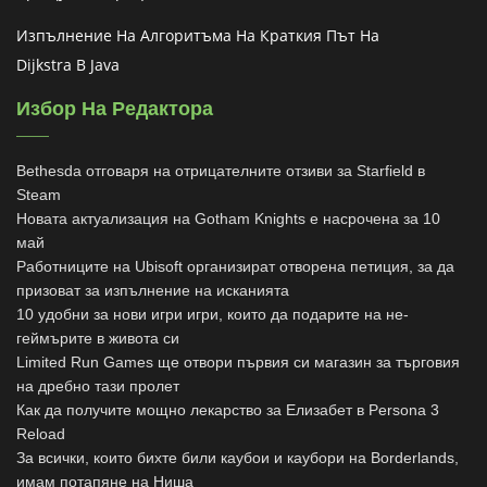
Изпълнение На Алгоритъма На Краткия Път На
Dijkstra В Java
Избор На Редактора
Bethesda отговаря на отрицателните отзиви за Starfield в
Steam
Новата актуализация на Gotham Knights е насрочена за 10
май
Работниците на Ubisoft организират отворена петиция, за да
призоват за изпълнение на исканията
10 удобни за нови игри игри, които да подарите на не-
геймърите в живота си
Limited Run Games ще отвори първия си магазин за търговия
на дребно тази пролет
Как да получите мощно лекарство за Елизабет в Persona 3
Reload
За всички, които бихте били каубои и каубори на Borderlands,
имам потапяне на Ниша