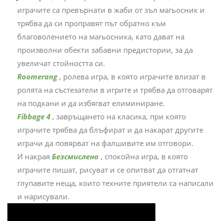
играчите са превърнати в жаби от зъл магьосник и
трябва да си проправят път обратно към
благоволението на магьосника, като дават на
произволни обекти забавни предистории, за да
увеличат стойността си.
Roomerang
, ролева игра, в която играчите влизат в
ролята на състезатели в игрите и трябва да отговарят
на подкани и да избягват елиминиране.
Fibbage 4
, завръщането на класика, при която
играчите трябва да блъфират и да накарат другите
играчи да повярват на фалшивите им отговори.
И накрая
Безсмислено
, спокойна игра, в която
играчите пишат, рисуват и се опитват да отгатнат
глупавите неща, които техните приятели са написали
и нарисували.