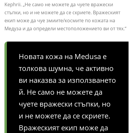
Kephrii. „Не само не можете да чуете вражески
стъпки, но и не можете да се скриете. Вражеският
екип може да чуе змиите/космите по кожата на
Медуза и да определи местоположението ви от тях.“
Новата кожа на Medusa е
толкова шумна, че активно
ви наказва за използването
й. Не само не можете да
чуете вражески стъпки, но
и не можете да се скриете.
Вражеският екип може да