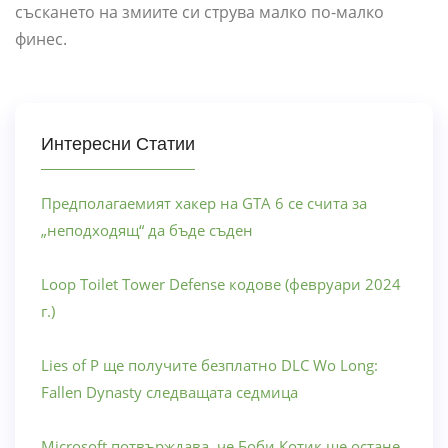
съскането на змиите си струва малко по-малко
финес.
Интересни Статии
Предполагаемият хакер на GTA 6 се счита за
„неподходящ“ да бъде съден
Loop Toilet Tower Defense кодове (февруари 2024
г.)
Lies of P ще получите безплатно DLC Wo Long:
Fallen Dynasty следващата седмица
Microsoft потвърждава, че Боби Котик ще остане