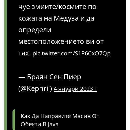
чуе змиите/космите по
кожата на Медуза и да
определи
местоположението ви от
тях.
pic.twitter.com/S1P6CxO7Qp
— Браян Сен Пиер
(@Kephrii)
4 януари 2023 г
Как Да Направите Масив От
Обекти В Java