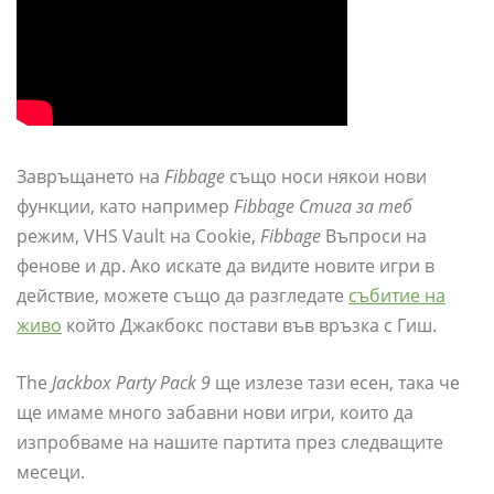
Завръщането на
Fibbage
също носи някои нови
функции, като например
Fibbage Стига за теб
режим, VHS Vault на Cookie,
Fibbage
Въпроси на
фенове и др. Ако искате да видите новите игри в
действие, можете също да разгледате
събитие на
живо
който Джакбокс постави във връзка с Гиш.
The
Jackbox Party Pack 9
ще излезе тази есен, така че
ще имаме много забавни нови игри, които да
изпробваме на нашите партита през следващите
месеци.