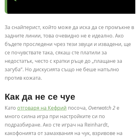
За снайперист, който може да иска да се промъкне в
задните линии, това очевидно не е идеално. Ако
бъдете проследени чрез тези звуци и извадени, ще
се почувствате така, сякаш сте платили за
недостатък, често с кратки ръце до „плащане за
загуба“. Но дискусията също не беше напълно
против кожата.
Как да не се чуе
Като
отговаря на Кефрий
посоча,
Overwatch 2
е
много силна игра при настройките си по
подразбиране. Ако сте играч на Reinhardt,
какофонията от замахвания на чук, взривове на