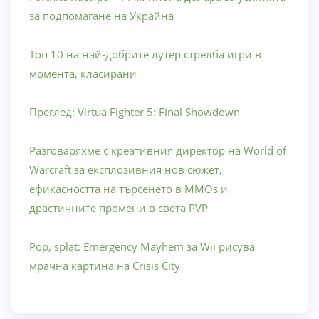
за подпомагане на Украйна
Топ 10 на най-добрите лутер стрелба игри в
момента, класирани
Преглед: Virtua Fighter 5: Final Showdown
Разговаряхме с креативния директор на World of
Warcraft за експлозивния нов сюжет,
ефикасността на търсенето в MMOs и
драстичните промени в света PVP
Pop, splat: Emergency Mayhem за Wii рисува
мрачна картина на Crisis City