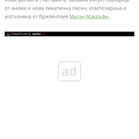
от аниме и нова тематична песен, композирана и
изпълнена от брилянтния
Меган Макдъфи.
ad