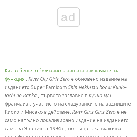
ad
Както беше отбелязано в нашата изключителна
функция
,
River City Girls Zero
е обновено издание на
изданието Super Famicom
Shin Nekketsu Koha: Kunio-
tachi no Banka
, първото заглавие в
Кунио-кун
франчайз с участието на сладуранките на задниците
Киоко и Мисако в действие.
River Girls Girls Zero
е не
само напълно локализирано издание на изданието
само за Япония от 1994 г., но също така включва
нови филми в стил манга, забавна интро поредица