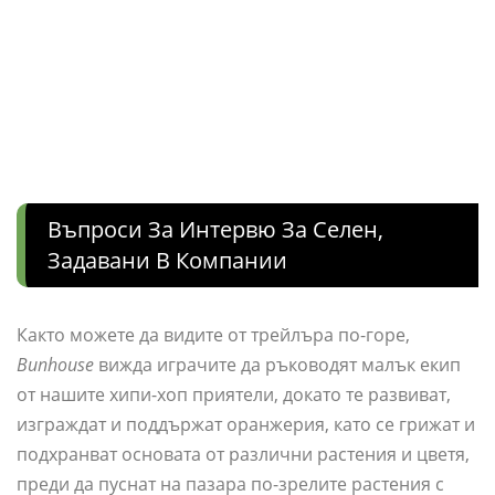
Въпроси За Интервю За Селен,
Задавани В Компании
Както можете да видите от трейлъра по-горе,
Bunhouse
вижда играчите да ръководят малък екип
от нашите хипи-хоп приятели, докато те развиват,
изграждат и поддържат оранжерия, като се грижат и
подхранват основата от различни растения и цветя,
преди да пуснат на пазара по-зрелите растения с