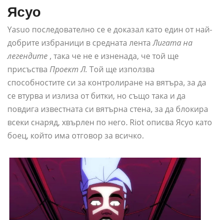
Ясуо
Yasuo последователно се е доказал като един от най-
добрите избраници в средната лента
Лигата на
легендите
, така че не е изненада, че той ще
присъства
Проект Л.
Той ще използва
способностите си за контролиране на вятъра, за да
се втурва и излиза от битки, но също така и да
повдига известната си вятърна стена, за да блокира
всеки снаряд, хвърлен по него. Riot описва Ясуо като
боец, който има отговор за всичко.