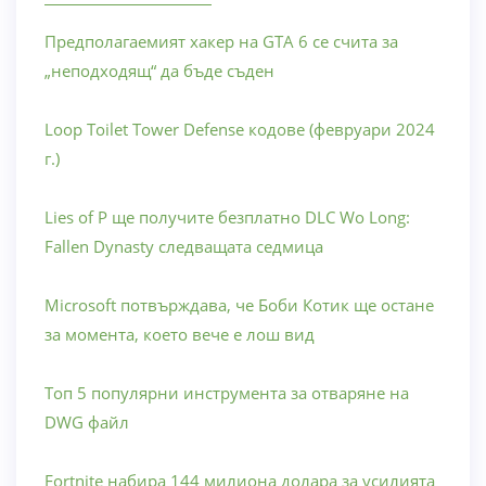
Предполагаемият хакер на GTA 6 се счита за
„неподходящ“ да бъде съден
Loop Toilet Tower Defense кодове (февруари 2024
г.)
Lies of P ще получите безплатно DLC Wo Long:
Fallen Dynasty следващата седмица
Microsoft потвърждава, че Боби Котик ще остане
за момента, което вече е лош вид
Топ 5 популярни инструмента за отваряне на
DWG файл
Fortnite набира 144 милиона долара за усилията