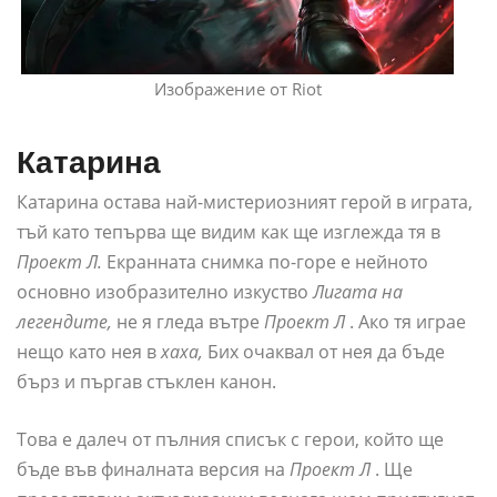
Изображение от Riot
Катарина
Катарина остава най-мистериозният герой в играта,
тъй като тепърва ще видим как ще изглежда тя в
Проект Л.
Екранната снимка по-горе е нейното
основно изобразително изкуство
Лигата на
легендите,
не я гледа вътре
Проект Л
. Ако тя играе
нещо като нея в
хаха,
Бих очаквал от нея да бъде
бърз и пъргав стъклен канон.
Това е далеч от пълния списък с герои, който ще
бъде във финалната версия на
Проект Л
. Ще