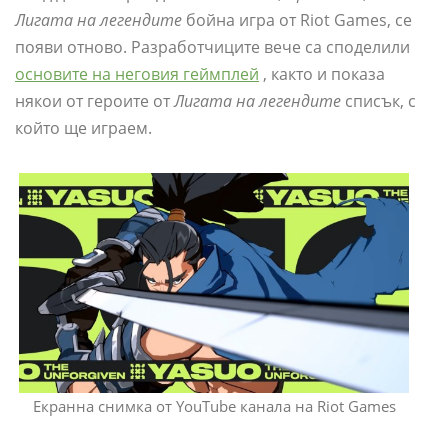
Лигата на легендите
бойна игра от Riot Games, се
появи отново. Разработчиците вече са споделили
основите на неговия геймплей
, както и показа
някои от героите от
Лигата на легендите
списък, с
който ще играем.
Екранна снимка от YouTube канала на Riot Games