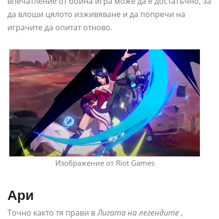
впечатление от бойна игра може да е достатъчно, за
да влоши цялото изживяване и да попречи на
играчите да опитат отново.
Изображение от Riot Games
Ари
Точно както тя прави в
Лигата на легендите
,