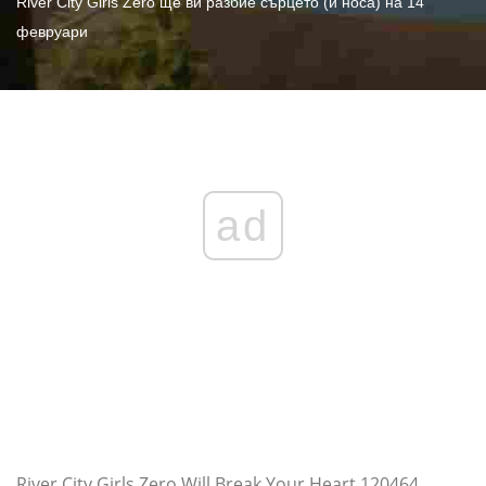
River City Girls Zero ще ви разбие сърцето (и носа) на 14
февруари
ad
River City Girls Zero Will Break Your Heart 120464