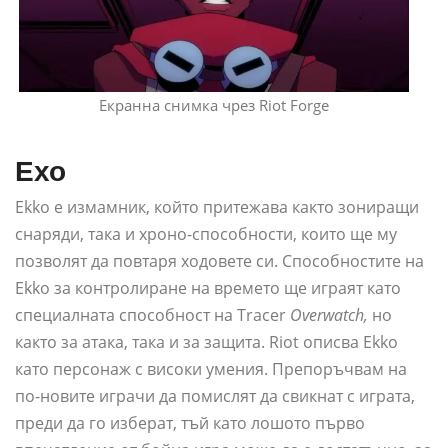
Екранна снимка чрез Riot Forge
Ехо
Ekko е измамник, който притежава както зониращи
снаряди, така и хроно-способности, които ще му
позволят да повтаря ходовете си. Способностите на
Ekko за контролиране на времето ще играят като
специалната способност на Tracer
Overwatch,
но
както за атака, така и за защита. Riot описва Ekko
като персонаж с високи умения. Препоръчвам на
по-новите играчи да помислят да свикнат с играта,
преди да го изберат, тъй като лошото първо