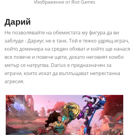
Изображение от Riot Games
Дарий
Не позволявайте на обемистата му фигура да ви
заблуди - Дариус не е танк. Той е тежко удрящ играч,
който доминира на среден обхват и който ще нанася
все повече и повече щети, докато неговият комбо
метър се натрупва. Darius е предназначен за
играчи, които искат да въплъщават непрестанна
агресия.