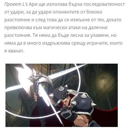
Проект L's
Ари ще използва бърза последователност
от удари, за да удари опонентите от близко
разстояние и след това да се измъкне от тях, докато
превключва към магически атаки на далечни
разстояния. Тя няма да бъде лесна за улавяне, но
няма да е много издръжлива срещу играчите, които
я хванат.