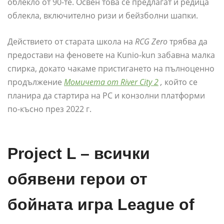
облекло от 90-те. Освен това се предлагат и редица
облекла, включително ризи и бейзболни шапки.
Действието от старата школа на
RCG Zero
трябва да
предостави на феновете на Kunio-kun забавна малка
спирка, докато чакаме пристигането на пълноценно
продължение
Момичета от River City 2
,
който се
планира да стартира на PC и конзолни платформи
по-късно през 2022 г.
Project L – всички
обявени герои от
бойната игра League of