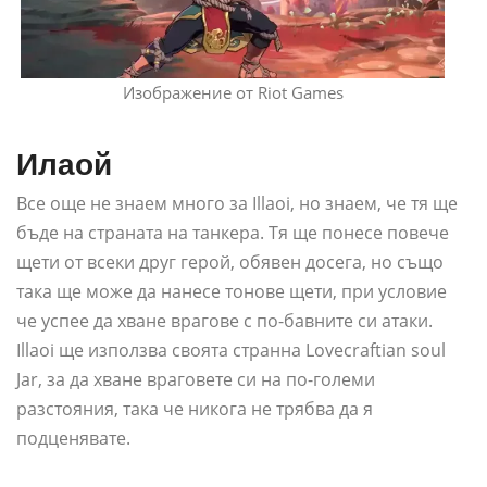
Изображение от Riot Games
Илаой
Все още не знаем много за Illaoi, но знаем, че тя ще
бъде на страната на танкера. Тя ще понесе повече
щети от всеки друг герой, обявен досега, но също
така ще може да нанесе тонове щети, при условие
че успее да хване врагове с по-бавните си атаки.
Illaoi ще използва своята странна Lovecraftian soul
Jar, за да хване враговете си на по-големи
разстояния, така че никога не трябва да я
подценявате.