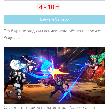
Вземете Отговор
Ето бърз поглед към всички вече обявени герои от
Project L.
След дълъг период на латентност,
Проект Л
, на