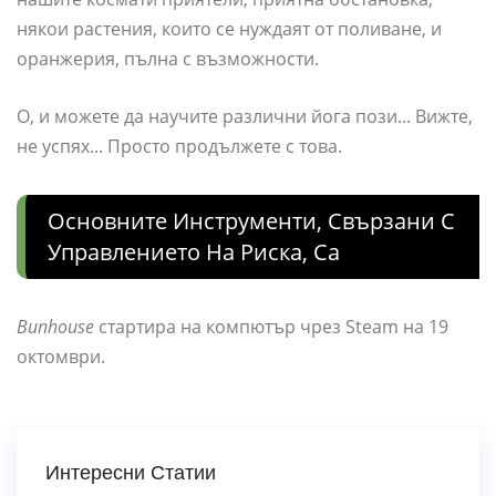
някои растения, които се нуждаят от поливане, и
оранжерия, пълна с възможности.
О, и можете да научите различни йога пози... Вижте,
не успях... Просто продължете с това.
Основните Инструменти, Свързани С
Управлението На Риска, Са
Bunhouse
стартира на компютър чрез Steam на 19
октомври.
Интересни Статии