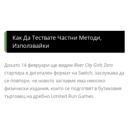
Как Да Тествате Частни Методи,
Използвайки
Докато 14 февруари ще видим
River City Girls Zero
стартира в дигитален формат на Switch, заслужава да
се повтори, че новото заглавие има няколко
физически издания, които се подготвят в бутиковия
търговец на дребно Limited Run Games.