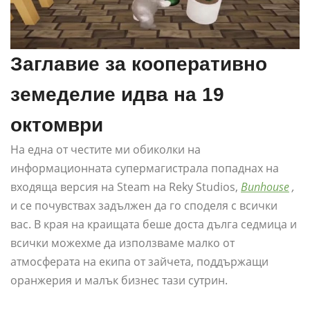
Заглавие за кооперативно
земеделие идва на 19
октомври
На една от честите ми обиколки на
информационната супермагистрала попаднах на
входяща версия на Steam на Reky Studios,
Bunhouse
,
и се почувствах задължен да го споделя с всички
вас. В края на краищата беше доста дълга седмица и
всички можехме да използваме малко от
атмосферата на екипа от зайчета, поддържащи
оранжерия и малък бизнес тази сутрин.