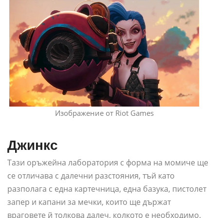
Изображение от Riot Games
Джинкс
Тази оръжейна лаборатория с форма на момиче ще
се отличава с далечни разстояния, тъй като
разполага с една картечница, една базука, пистолет
запер и капани за мечки, които ще държат
враговете й толкова далеч, колкото е необходимо.