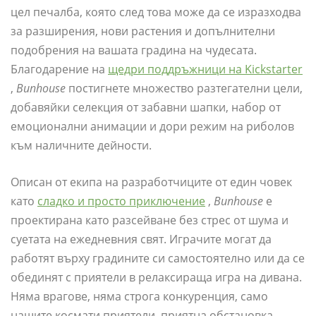
цел печалба, която след това може да се изразходва
за разширения, нови растения и допълнителни
подобрения на вашата градина на чудесата.
Благодарение на
щедри поддръжници на Kickstarter
,
Bunhouse
постигнете множество разтегателни цели,
добавяйки селекция от забавни шапки, набор от
емоционални анимации и дори режим на риболов
към наличните дейности.
Описан от екипа на разработчиците от един човек
като
сладко и просто приключение
,
Bunhouse
е
проектирана като разсейване без стрес от шума и
суетата на ежедневния свят. Играчите могат да
работят върху градините си самостоятелно или да се
обединят с приятели в релаксираща игра на дивана.
Няма врагове, няма строга конкуренция, само
нашите космати приятели, приятна обстановка,