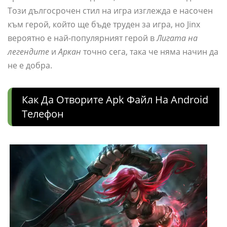
Този дългосрочен стил на игра изглежда е насочен
към герой, който ще бъде труден за игра, но Jinx
вероятно е най-популярният герой в
Лигата на
легендите
и
Аркан
точно сега, така че няма начин да
не е добра.
Как Да Отворите Apk Файл На Android
Телефон