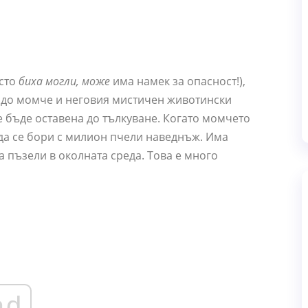
осто
биха могли, може
има намек за опасност!),
ладо момче и неговия мистичен животински
е бъде оставена до тълкуване. Когато момчето
 да се бори с милион пчели наведнъж. Има
 пъзели в околната среда. Това е много
ad