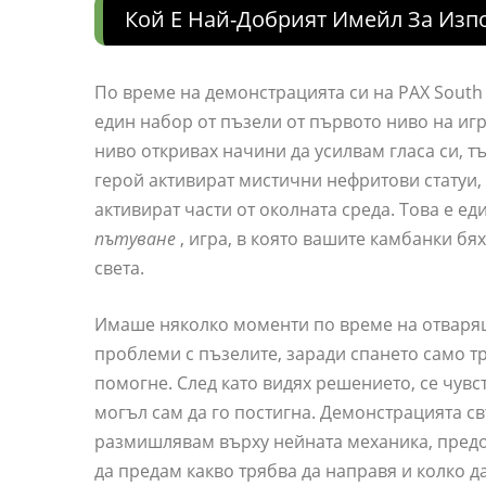
Кой Е Най-Добрият Имейл За Изп
По време на демонстрацията си на PAX South
един набор от пъзели от първото ниво на иг
ниво откривах начини да усилвам гласа си, т
герой активират мистични нефритови статуи, 
активират части от околната среда. Това е ед
пътуване
, игра, в която вашите камбанки бя
света.
Имаше няколко моменти по време на отварящ
проблеми с пъзелите, заради спането само т
помогне. След като видях решението, се чувст
могъл сам да го постигна. Демонстрацията св
размишлявам върху нейната механика, предо
да предам какво трябва да направя и колко д