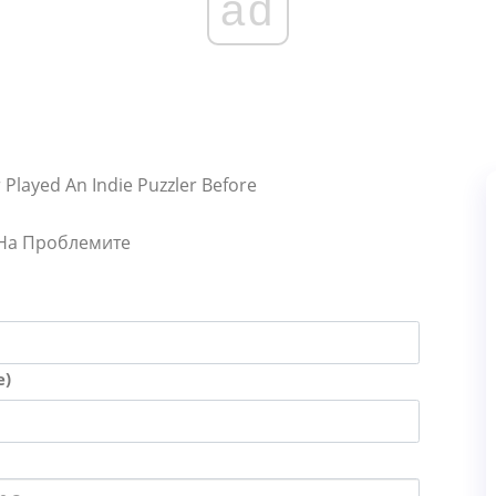
ad
Played An Indie Puzzler Before
 На Проблемите
е)