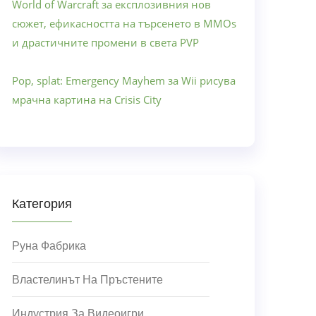
World of Warcraft за експлозивния нов
сюжет, ефикасността на търсенето в MMOs
и драстичните промени в света PVP
Pop, splat: Emergency Mayhem за Wii рисува
мрачна картина на Crisis City
Категория
Руна Фабрика
Властелинът На Пръстените
Индустрия За Видеоигри