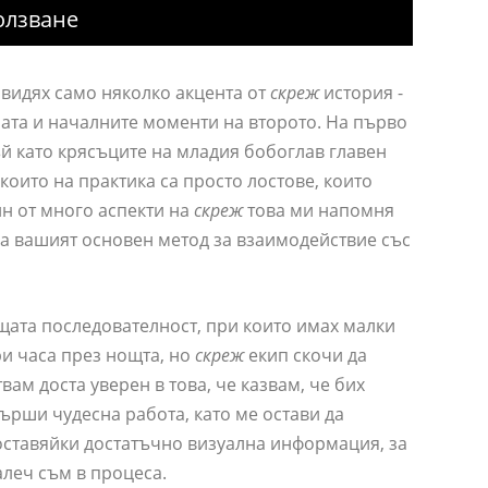
олзване
 видях само няколко акцента от
скреж
история -
рата и началните моменти на второто. На първо
ъй като крясъците на младия бобоглав главен
които на практика са просто лостове, които
ин от много аспекти на
скреж
това ми напомня
ха вашият основен метод за взаимодействие със
ата последователност, при които имах малки
ри часа през нощта, но
скреж
екип скочи да
вам доста уверен в това, че казвам, че бих
ърши чудесна работа, като ме остави да
ставяйки достатъчно визуална информация, за
алеч съм в процеса.