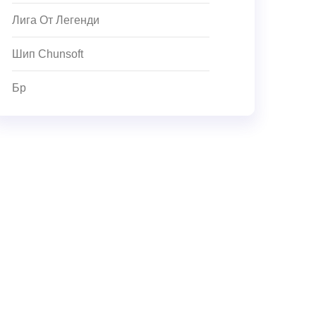
Лига От Легенди
Шип Chunsoft
Бр