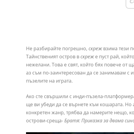
Не разбирайте погрешно,
скреж
взима тези п
Тайнственият остров в
скреж
е пуст рай, кой
нежелани. Това е свят, който бях повече от 
аз съм по-заинтересован да се занимавам с и
пъзелите на играта.
Ако сте свършили с инди-пъзела-платформера
ще ви убеди да се върнете към кошарата. Но а
конкретен жанр, трябва да намерите нещо, ко
острови-среща-
Братя: Приказка за двама син