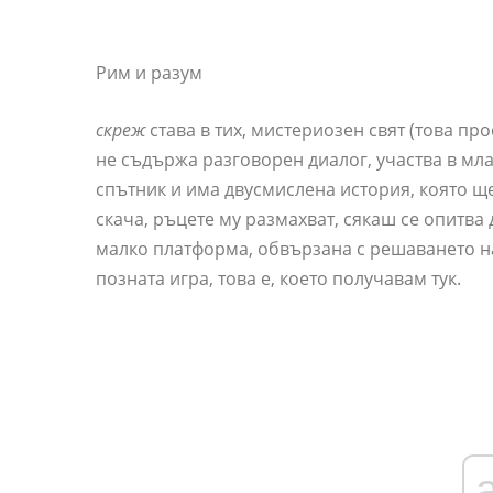
Рим и разум
скреж
става в тих, мистериозен свят (това пр
не съдържа разговорен диалог, участва в м
спътник и има двусмислена история, която щ
скача, ръцете му размахват, сякаш се опитва
малко платформа, обвързана с решаването на
позната игра, това е, което получавам тук.