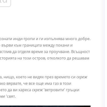
ознати инди-тропи и ги изпълнява много добре.
то върви към границата между покани и
щастлив да отделя време за проучване. Всъщност
сторията на този остров, отколкото да решавам
, нищо, което не видях през времето си
скреж
ко вярвате, че все още има газ в този
ето да ви хареса
скреж
'ветровити' гръцки
ове
'свят.