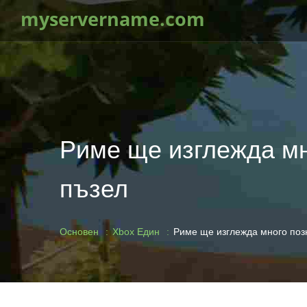
myservername.com
Риме ще изглежда мно
пъзел
Основен
Xbox Един
Риме ще изглежда много позн