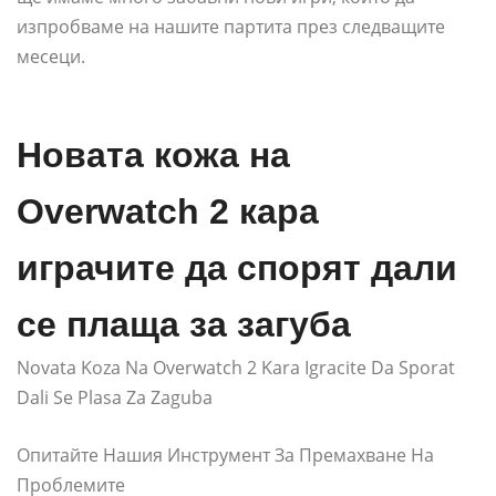
изпробваме на нашите партита през следващите
месеци.
Новата кожа на
Overwatch 2 кара
играчите да спорят дали
се плаща за загуба
Novata Koza Na Overwatch 2 Kara Igracite Da Sporat
Dali Se Plasa Za Zaguba
Опитайте Нашия Инструмент За Премахване На
Проблемите