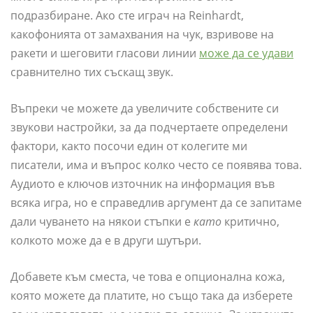
подразбиране. Ако сте играч на Reinhardt,
какофонията от замахвания на чук, взривове на
ракети и шеговити гласови линии
може да се удави
сравнително тих съскащ звук.
Въпреки че можете да увеличите собствените си
звукови настройки, за да подчертаете определени
фактори, както посочи един от колегите ми
писатели, има и въпрос колко често се появява това.
Аудиото е ключов източник на информация във
всяка игра, но е справедлив аргумент да се запитаме
дали чуването на някои стъпки е
като
критично,
колкото може да е в други шутъри.
Добавете към сместа, че това е опционална кожа,
която можете да платите, но също така да изберете