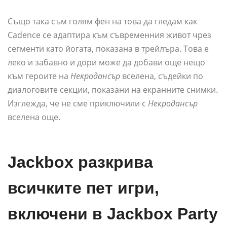
Също така съм голям фен на това да гледам как
Cadence се адаптира към съвременния живот чрез
сегменти като йогата, показана в трейлъра. Това е
леко и забавно и дори може да добави още нещо
към героите на
Некродансър
вселена, съдейки по
диалоговите секции, показани на екранните снимки.
Изглежда, че не сме приключили с
Некродансър
вселена още.
Jackbox разкрива
всичките пет игри,
включени в Jackbox Party