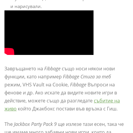
и нарисували.
Завръщането на
Fibbage
също носи някои нови
функции, като например
Fibbage Стига за теб
режим, VHS Vault на Cookie,
Fibbage
Въпроси на
фенове и др. Ако искате да видите новите игри в
действие, можете също да разгледате
събитие на
живо
който Джакбокс постави във връзка с Гиш.
The
Jackbox Party Pack 9
ще излезе тази есен, така че
ще имаме много забавни нови игри, които да