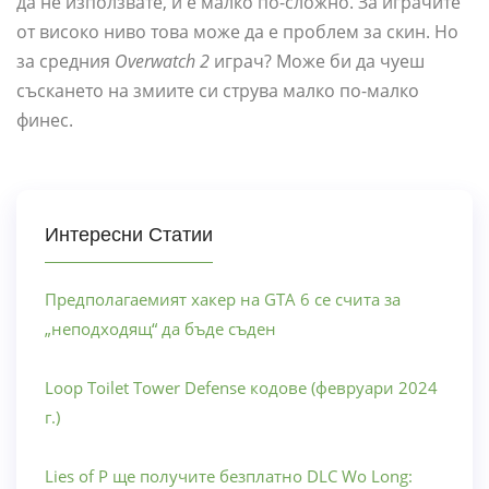
да не използвате, и е малко по-сложно. За играчите
от високо ниво това може да е проблем за скин. Но
за средния
Overwatch 2
играч? Може би да чуеш
съскането на змиите си струва малко по-малко
финес.
Интересни Статии
Предполагаемият хакер на GTA 6 се счита за
„неподходящ“ да бъде съден
Loop Toilet Tower Defense кодове (февруари 2024
г.)
Lies of P ще получите безплатно DLC Wo Long: