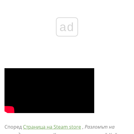
ad
Според
Страница на Steam store
,
Разломът на