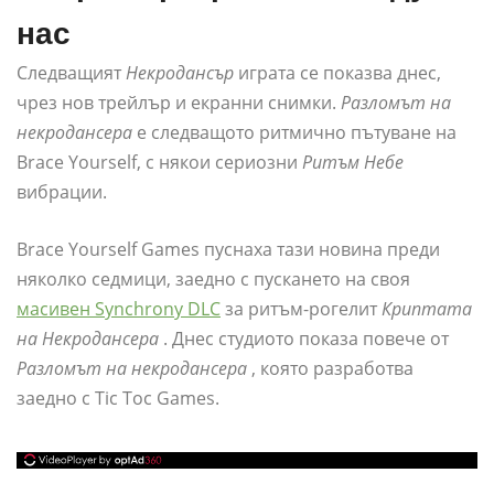
нас
Следващият
Некродансър
играта се показва днес,
чрез нов трейлър и екранни снимки.
Разломът на
некродансера
е следващото ритмично пътуване на
Brace Yourself, с някои сериозни
Ритъм Небе
вибрации.
Brace Yourself Games пуснаха тази новина преди
няколко седмици, заедно с пускането на своя
масивен Synchrony DLC
за ритъм-рогелит
Криптата
на Некродансера
. Днес студиото показа повече от
Разломът на некродансера
, която разработва
заедно с Tic Toc Games.