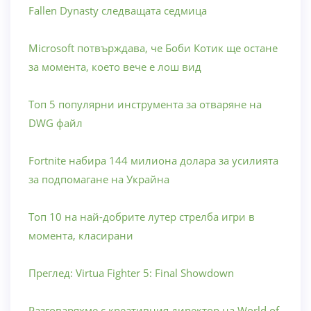
Fallen Dynasty следващата седмица
Microsoft потвърждава, че Боби Котик ще остане
за момента, което вече е лош вид
Топ 5 популярни инструмента за отваряне на
DWG файл
Fortnite набира 144 милиона долара за усилията
за подпомагане на Украйна
Топ 10 на най-добрите лутер стрелба игри в
момента, класирани
Преглед: Virtua Fighter 5: Final Showdown
Разговаряхме с креативния директор на World of