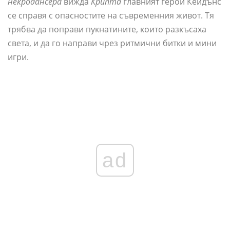
некродансера
вижда
Крипта
главният герой Кейдънс
се справя с опасностите на съвременния живот. Тя
трябва да поправи пукнатините, които разкъсаха
света, и да го направи чрез ритмични битки и мини
игри.
ad