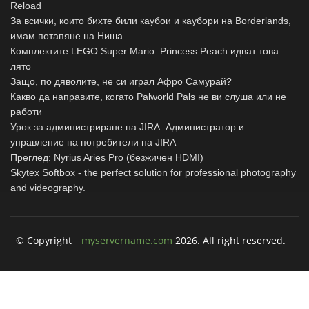
Reload
За всички, които бихте били каубои и каубори на Borderlands,
имам потапяне на Ниша
Комплектите LEGO Super Mario: Princess Peach идват това
лято
Защо, по дяволите, не си играл Афро Самурай?
Какво да направите, когато Palworld Pals не ви слуша или не
работи
Урок за администриране на JIRA: Администратор и
управление на потребители на JIRA
Преглед: Nyrius Aries Pro (безжичен HDMI)
Skytex Softbox - the perfect solution for professional photography
and videography.
© Copyright
myservername.com
2026. All right reserved.