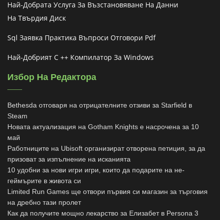
Най-Добрата Услуга За Възстановяване На Данни
На Твърдия Диск
Sql Заявка Практика Въпроси Отговори Pdf
Най-Добрият C ++ Компилатор За Windows
Избор На Редактора
Bethesda отговаря на отрицателните отзиви за Starfield в
Steam
Новата актуализация на Gotham Knights е насрочена за 10
май
Работниците на Ubisoft организират отворена петиция, за да
призоват за изпълнение на исканията
10 удобни за нови игри игри, които да подарите на не-
геймърите в живота си
Limited Run Games ще отвори първия си магазин за търговия
на дребно тази пролет
Как да получите мощно лекарство за Елизабет в Persona 3