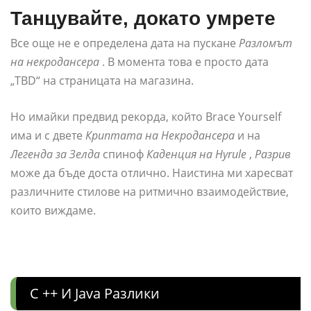
Танцувайте, докато умрете
Все още не е определена дата на пускане
Разломът
на некродансера
. В момента това е просто дата
„TBD“ на страницата на магазина.
Но имайки предвид рекорда, който Brace Yourself
има и с двете
Криптата на Некродансера
и на
Легенда за Зелда
спиноф
Каденция на Hyrule
,
Разрив
може да бъде доста отлично. Наистина ми харесват
различните стилове на ритмично взаимодействие,
които виждаме.
C ++ И Java Разлики