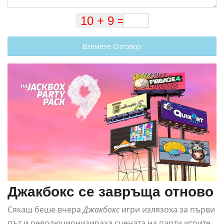
Вземете Отговор
Джакбокс се завръща отново
Сякаш беше вчера
Джакбокс
игри излязоха за първи
път и революционизираха сцената на парти игрите,