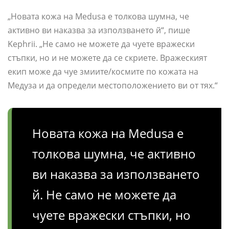
„Новата кожа на Medusa е толкова шумна, че
активно ви наказва за използването й“, пише
Kephrii. „Не само не можете да чуете вражески
стъпки, но и не можете да се скриете. Вражеският
екип може да чуе змиите/космите по кожата на
Медуза и да определи местоположението ви от тях.“
Новата кожа на Medusa е
толкова шумна, че активно
ви наказва за използването
й. Не само не можете да
чуете вражески стъпки, но