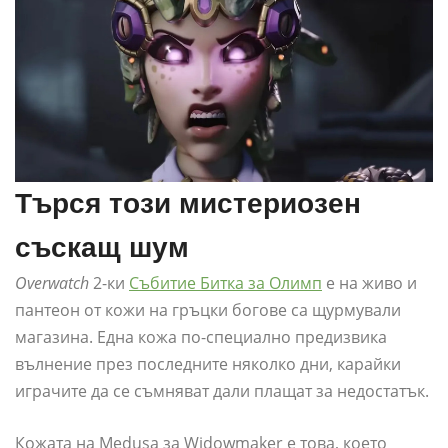
Търся този мистериозен
съскащ шум
Overwatch
2-ки
Събитие Битка за Олимп
е на живо и
пантеон от кожи на гръцки богове са щурмували
магазина. Една кожа по-специално предизвика
вълнение през последните няколко дни, карайки
играчите да се съмняват дали плащат за недостатък.
Кожата на Medusa за Widowmaker е това, което