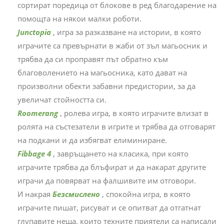
сортират поредица от блокове в ред благодарение на
помощта на някои малки роботи.
Junctopia
, игра за разказване на истории, в която
играчите са превърнати в жаби от зъл магьосник и
трябва да си проправят път обратно към
благоволението на магьосника, като дават на
произволни обекти забавни предистории, за да
увеличат стойността си.
Roomerang
, ролева игра, в която играчите влизат в
ролята на състезатели в игрите и трябва да отговарят
на подкани и да избягват елиминиране.
Fibbage 4
, завръщането на класика, при която
играчите трябва да блъфират и да накарат другите
играчи да повярват на фалшивите им отговори.
И накрая
Безсмислено
, спокойна игра, в която
играчите пишат, рисуват и се опитват да отгатнат
глупавите неща, които техните приятели са написали