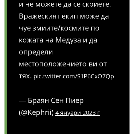
и не можете да се скриете.
Вражеският екип може да
чуе змиите/космите по
кожата на Медуза и да
определи
местоположението ви от
тях.
pic.twitter.com/S1P6CxO7Qp
— Браян Сен Пиер
(@Kephrii)
4 януари 2023 г