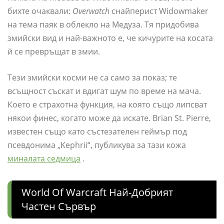
бихте очаквали:
Overwatch
снайперист Widowmaker
на тема паяк в облекло на Медуза. Тя придобива
змийски вид и най-важното е, че кичурите на косата
й се превръщат в змии.
Тези змийски косми не са само за показ; те
всъщност съскат и вдигат шум по време на мача.
Което е страхотна функция, на която също липсват
някои финес, когато може да искате. Brian St. Pierre,
известен също като състезателен геймър под
псевдонима „Kephrii“, публикува за тази кожа
миналата седмица
.
World Of Warcraft Най-Добрият
Частен Сървър