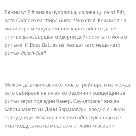
Режимът Rift вижда чудовища, изливащи се от Rift,
като Cadence ги спира
Guitar Hero
стил. Режимът на
мини игра междувременно кара Cadence да се
опитва да извършва модерни дейности като йога в
ритъма. И Boss Battles изглеждат като нещо като
ритъм
Punch-Out!!
Можем да видим всичко това в трейлъра и изглежда
като събиране на няколко различни концепции за
ритъм игри под един банер. Саундтракът вижда
завръщането на Дани Барановски, заедно с някои
сътрудници.
Разломът на некродансера
също ще
има поддръжка на модове и онлайн класации.