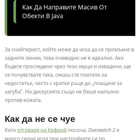
Как Да Направите Масив От
Обекти В Java
За снайперист, който може да иска да се промъкне в
задните линии, това очевидно не е идеално. Ако
бъдете проследени чрез тези звуци и извадени, ще
се почувствате така, сякаш сте платили за
недостатък, често с кратки ръце до „плащане за
загуба“. Но дискусията също не беше напълно
против кожата.
Как да не се чуе
Като
отговаря на Кефрий
посоча,
Overwatch 2
е
много силна игра при настройките си по