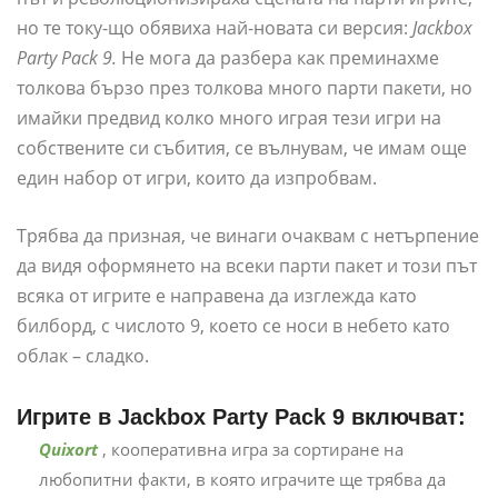
но те току-що обявиха най-новата си версия:
Jackbox
Party Pack 9.
Не мога да разбера как преминахме
толкова бързо през толкова много парти пакети, но
имайки предвид колко много играя тези игри на
собствените си събития, се вълнувам, че имам още
един набор от игри, които да изпробвам.
Трябва да призная, че винаги очаквам с нетърпение
да видя оформянето на всеки парти пакет и този път
всяка от игрите е направена да изглежда като
билборд, с числото 9, което се носи в небето като
облак – сладко.
Игрите в Jackbox Party Pack 9 включват:
Quixort
, кооперативна игра за сортиране на
любопитни факти, в която играчите ще трябва да