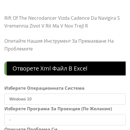
Rift Of The Necrodancer Vizda Cadence Da Navigira S
Vremennia Zivot V Rit Ma V Nov Trejl R
Опитайте Нашия Инструмент За Премахване На
Проблемите
Отворете Xml Файл В Excel
Изберете Операционната Система
Изберете Програма За Проекция (По Желание)
Опишете Проблема Си