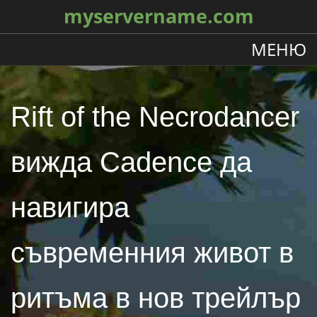
myservername.com
МЕНЮ
Rift of the Necrodancer
вижда Cadence да
навигира
съвременния живот в
ритъма в нов трейлър