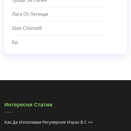
Уроци За Селен
Лига От Легенди
Шип Chunsoft
Бр
Интересни Статии
Как Да Използвам Регулярния Израз В C ++