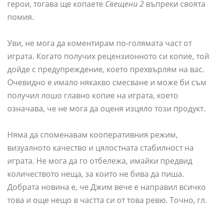
герои, тогава ще копаете
Свещени 2
въпреки своята
помия.
Уви, не мога да коментирам по-голямата част от
играта. Когато получих рецензионното си копие, той
дойде с предупреждение, което прехвърлям на вас.
Очевидно е имало някакво смесване и може би съм
получил лошо главно копие на играта, което
означава, че не мога да оценя изцяло този продукт.
Няма да споменавам кооперативния режим,
визуалното качество и цялостната стабилност на
играта. Не мога да го отбележа, имайки предвид
количеството неща, за които не бива да пиша.
Добрата новина е, че Джим вече е направил всичко
това и още нещо в частта си от това ревю. Точно, гл.