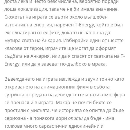
доста лека и често безсмислена, вероятно поради
лоша локализация, така че не би имала значение.
Сюжетът на играта се върти около вълшебен
източник на енергия, наречен T-Energy, който е бил
експлоатиран от елфите, докато не започна да
мутира света на Анкария. Избирайки един от шестте
класове от герои, играчите ще могат да оформят
съдбата на Анкария, или да я спасят от хватката на T-
Energy, или да я заведат по-дълбоко в мрака.
Въвеждането на играта изглежда и звучи точно като
откриването на анимационния филм в събота
сутринта в средата на деветдесетте и тази атмосфера
се пренася и в играта. Макар че почти бихте се
простили с мисълта, че историята се опитва да бъде
сериозна - а понякога дори
опити
да бъде - има
толкова много саркастични еднолинейни и