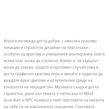
Играта изглежда доста добре, с няколко красиви
локации и страхотни дизайни на персонажи -
особено за врагове и уникалните монтирания, които
всеки клас може да отключи. Жалко е, че кадърът
може да заеква, защото в противен случай това е
доста графично красива игра и винаги е чудесно да
виждате ярки цветове и ослепителни среди на
конзолата на текущия ген. Музиката също е доста
страхотна, дори ако темата е написана от Blind
Guardian и NPC понякога пеят текстовете на песента
на себе си за максимално смущение. Гласовата