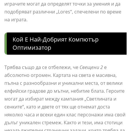
играчите могат да определят точки за умения и да
подобряват различни „Lores“, спечелени по време
на играта.
Кой Е Най-Добрият Компютър
Оптимизатор
Трябва също да се отбележи, че
Свещени 2
е
абсолютно огромен. Картата на света е масивна,
пълна с разнообразни и уникални места, от велики
елфийски градове до мътни, небитие блата. Героите
могат да избират между кампания „Светлината и
сенките“, като и двете от тях ще отнемат доста
няколко часа и всеки един клас персонажи има свой
дълъг уникален стремеж. Както и тези, има стотици
незадължителни странични задачи, които трябва да