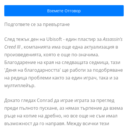
Вземете Отговор
Подгответе се за превъртане
След тежък ден на Ubisoft - един пластир за
Assassin's
Creed III
, компанията има още една актуализация в
произведенията, която е още по-значима.
Благодарение на края на следващата седмица, тази
'Деня на благодарността' ще работи за подобряване
на редица проблеми както за един играч, така и за
мултиплейър.
Докато гледах Conrad да играе играта за преглед
преди пълното пускане, аз нямах търпение да взема
ръце на копие на дребно, но все още не съм имал
възможност да го направя. Между всички тези