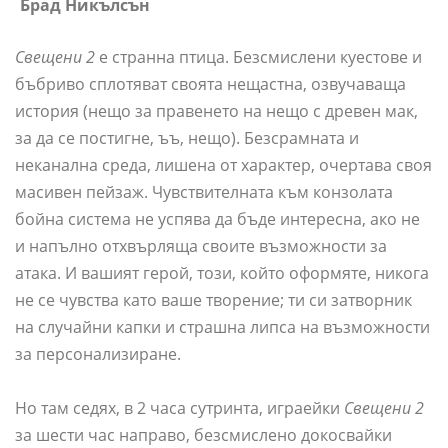
Брад Никълсън
Свещени 2
е странна птица. Безсмислени куестове и
бъбриво сплотяват своята нещастна, озвучаваща
история (нещо за правенето на нещо с древен мак,
за да се постигне, ъъ, нещо). Безсрамната и
неканална среда, лишена от характер, очертава своя
масивен пейзаж. Чувствителната към конзолата
бойна система не успява да бъде интересна, ако не
и напълно отхвърляща своите възможности за
атака. И вашият герой, този, който оформяте, никога
не се чувства като ваше творение; ти си затворник
на случайни капки и страшна липса на възможности
за персонализиране.
Но там седях, в 2 часа сутринта, играейки
Свещени 2
за шести час направо, безсмислено докосвайки