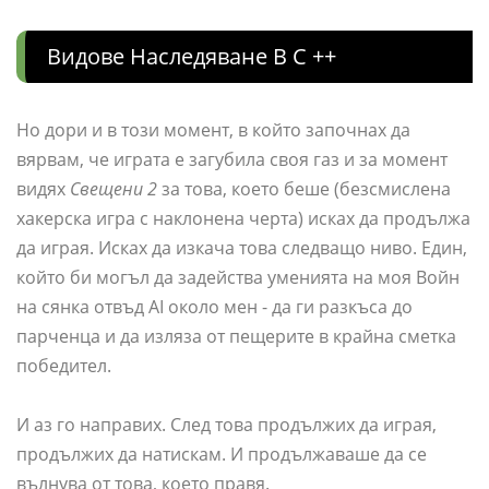
Видове Наследяване В C ++
Но дори и в този момент, в който започнах да
вярвам, че играта е загубила своя газ и за момент
видях
Свещени 2
за това, което беше (безсмислена
хакерска игра с наклонена черта) исках да продължа
да играя. Исках да изкача това следващо ниво. Един,
който би могъл да задейства уменията на моя Войн
на сянка отвъд AI около мен - да ги разкъса до
парченца и да изляза от пещерите в крайна сметка
победител.
И аз го направих. След това продължих да играя,
продължих да натискам. И продължаваше да се
вълнува от това, което правя.