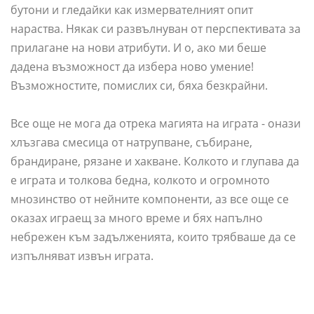
бутони и гледайки как измервателният опит
нараства. Някак си развълнуван от перспективата за
прилагане на нови атрибути. И о, ако ми беше
дадена възможност да избера ново умение!
Възможностите, помислих си, бяха безкрайни.
Все още не мога да отрека магията на играта - онази
хлъзгава смесица от натрупване, събиране,
брандиране, рязане и хакване. Колкото и глупава да
е играта и толкова бедна, колкото и огромното
мнозинство от нейните компоненти, аз все още се
оказах играещ за много време и бях напълно
небрежен към задълженията, които трябваше да се
изпълняват извън играта.