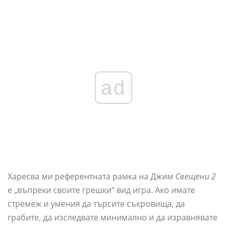
ad
Харесва ми референтната рамка на Джим
Свещени 2
е „въпреки своите грешки“ вид игра. Ако имате
стремеж и умения да търсите съкровища, да
грабите, да изследвате минимално и да изравнявате