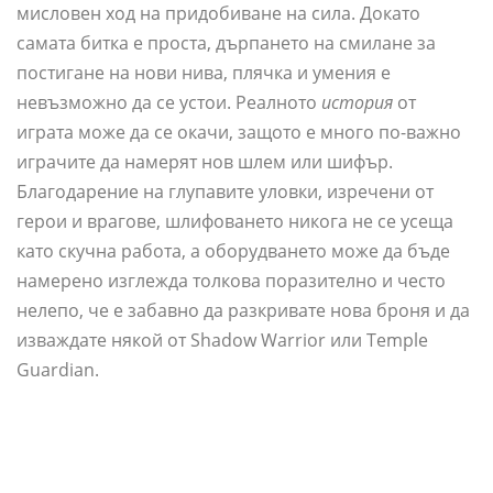
мисловен ход на придобиване на сила. Докато
самата битка е проста, дърпането на смилане за
постигане на нови нива, плячка и умения е
невъзможно да се устои. Реалното
история
от
играта може да се окачи, защото е много по-важно
играчите да намерят нов шлем или шифър.
Благодарение на глупавите уловки, изречени от
герои и врагове, шлифоването никога не се усеща
като скучна работа, а оборудването може да бъде
намерено изглежда толкова поразително и често
нелепо, че е забавно да разкривате нова броня и да
изваждате някой от Shadow Warrior или Temple
Guardian.