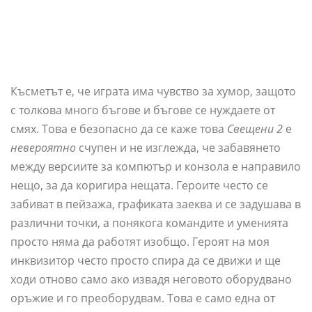
Късметът е, че играта има чувство за хумор, защото
с толкова много бъгове и бъгове се нуждаете от
смях. Това е безопасно да се каже това
Свещени 2
е
невероятно
счупен и не изглежда, че забавянето
между версиите за компютър и конзола е направило
нещо, за да коригира нещата. Героите често се
забиват в пейзажа, графиката заеква и се задушава в
различни точки, а понякога командите и уменията
просто няма да работят изобщо. Героят на моя
инквизитор често просто спира да се движи и ще
ходи отново само ако извадя неговото оборудвано
оръжие и го преоборудвам. Това е само една от