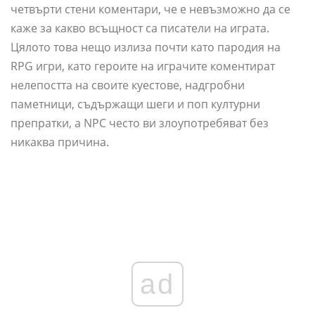
четвърти стени коментари, че е невъзможно да се
каже за какво всъщност са писатели на играта.
Цялото това нещо излиза почти като пародия на
RPG игри, като героите на играчите коментират
нелепостта на своите куестове, надгробни
паметници, съдържащи шеги и поп културни
препратки, а NPC често ви злоупотребяват без
никаква причина.
ad