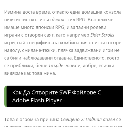
Измина доста време, откакто една домашна конзола
видя истинско-синьо
дявол
стил RPG. Въпреки че
имаше много японски RPG, и западни ролеви
играчи с отворен свят, като например
Elder Scrolls
игри, най-специфичната комбинация от игри отгоре
надолу, смилане-тежки, плячка задвижвани игри не
са били наблюдавани отдавна. Единственото, което
се приближи, беше
Твърде човек
и, добре, всички
видяхме как това мина.
Как Да Отворите SWF Файлове С
Adobe Flash Player -
Това е огромна причина
Свещено 2: Паднал ангел
се