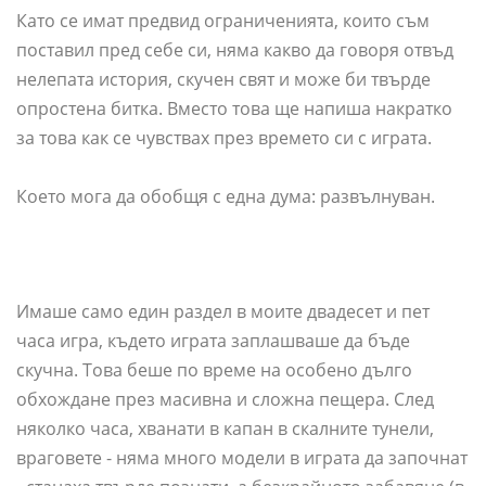
Като се имат предвид ограниченията, които съм
поставил пред себе си, няма какво да говоря отвъд
нелепата история, скучен свят и може би твърде
опростена битка. Вместо това ще напиша накратко
за това как се чувствах през времето си с играта.
Което мога да обобщя с една дума: развълнуван.
Имаше само един раздел в моите двадесет и пет
часа игра, където играта заплашваше да бъде
скучна. Това беше по време на особено дълго
обхождане през масивна и сложна пещера. След
няколко часа, хванати в капан в скалните тунели,
враговете - няма много модели в играта да започнат