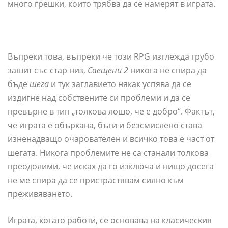
много грешки, които трябва да се намерят в играта.
Въпреки това, въпреки че този RPG изглежда грубо
зашит със стар низ,
Свещени 2
никога не спира да
бъде
шега
и тук заглавието някак успява да се
издигне над собствените си проблеми и да се
превърне в тип „толкова лошо, че е добро“. Фактът,
че играта е объркана, бъги и безсмислено става
изненадващо очарователен и всичко това е част от
шегата. Никога проблемите не са станали толкова
преодолими, че исках да го изключа и нищо досега
не ме спира да се пристрастявам силно към
преживяването.
Играта, когато работи, се основава на класическия