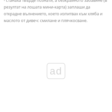
- станаха твърде познати, а безкрайното забавяне (в
резултат на лошата мини-карта) заплаши да
открадне вълнението, което изпитвах към хляба и
маслото от дивеч: смилане и плячкосване.
ad