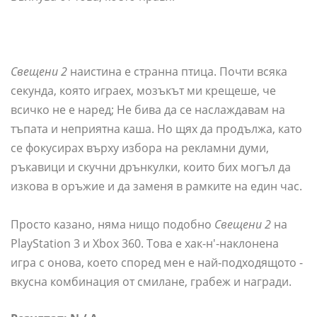
Свещени 2
наистина е странна птица. Почти всяка
секунда, която играех, мозъкът ми крещеше, че
всичко не е наред; Не бива да се наслаждавам на
тъпата и неприятна каша. Но щях да продължа, като
се фокусирах върху избора на рекламни думи,
ръкавици и скучни дрънкулки, които бих могъл да
изкова в оръжие и да заменя в рамките на един час.
Просто казано, няма нищо подобно
Свещени 2
на
PlayStation 3 и Xbox 360. Това е хак-н'-наклонена
игра с онова, което според мен е най-подходящото -
вкусна комбинация от смилане, грабеж и награди.