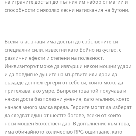
на играчите достъп до пълния им набор от магии и
способности с няколко лесни натискания на бутони.
Всеки клас знаци има достъп до собствените си
специални сили, известни като Бойно изкуство, с
различни ефекти и степени на полезност.
Инквизиторът може да извърши някои мощни удари
и да повдигне душите на мъртвите или дори да
създаде доппелгергери от себе си, които може да
притежава, ако умре. Въпреки това той получава и
някои доста безполезни умения, като мълния, която
нанася много малка вреда. Героите могат да изберат
да следват един от шестте богове, всеки от които
носи мощен Божествен дар. В допълнение към това,
има обичайното количество RPG ощипване, като