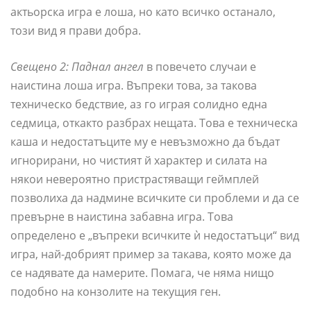
актьорска игра е лоша, но като всичко останало,
този вид я прави добра.
Свещено 2: Паднал ангел
в повечето случаи е
наистина лоша игра. Въпреки това, за такова
техническо бедствие, аз го играя солидно една
седмица, откакто разбрах нещата. Това е техническа
каша и недостатъците му е невъзможно да бъдат
игнорирани, но чистият й характер и силата на
някои невероятно пристрастяващи геймплей
позволиха да надмине всичките си проблеми и да се
превърне в наистина забавна игра. Това
определено е „въпреки всичките ѝ недостатъци“ вид
игра, най-добрият пример за такава, която може да
се надявате да намерите. Помага, че няма нищо
подобно на конзолите на текущия ген.