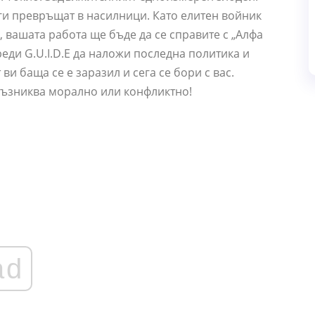
 ги превръщат в насилници. Като елитен войник
, вашата работа ще бъде да се справите с „Алфа
реди G.U.I.D.E да наложи последна политика и
и баща се е заразил и сега се бори с вас.
 възниква морално или конфликтно!
ad