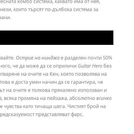
есната комбо система, каквато има от нея,
нези, които търсят по-дълбока система за
вани.
и
явайте.
Острие на нинджа
е разделен почти 50%
ного, че да може да се оприличи
Guitar Hero
без
атваряне на очите на Кен, което позволява на
 това е доста умен начин да се гарантира, че
лът на очите е толкова прекалено използван и
ф, всяка промяна на пейзажа, абсолютно
всичко
се чувства като тичаща шега. Чистият брой на
предсказуемост представляват фарс.