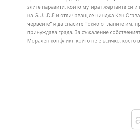
злите паразити, които мутират жертвите си и
на G.U.I.D.E и отличаващ се нинджа Кен Огава
червеите“ и да спасите Токио от лапите им, п
принуждава града. За съжаление собственият в
Морален конфликт, който не е всичко, което