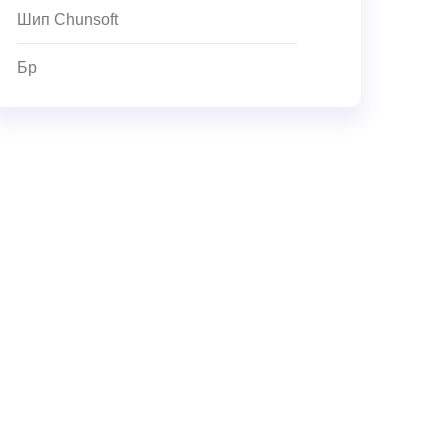
Шип Chunsoft
Бр