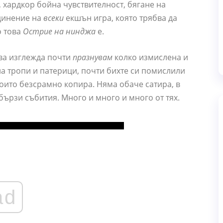
 хардкор бойна чувствителност, бягане на
единение на
всеки
екшън игра, която трябва да
о това
Острие на нинджа
е.
ова изглежда почти
празнувам
колко измислена и
на тропи и патерици, почти бихте си помислили
оито безсрамно копира. Няма обаче сатира, в
бързи събития. Много и много и много от тях.
ad