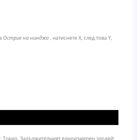
на
Острие на нинджа
, натиснете X, след това Y,
: Токио. Задължителният едноизмерен злодей: