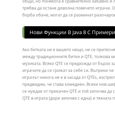
общо, но понякога е сравнително забавно и л
трябва да остане доволна повечето играчи. О
борба обаче, могат да се разминат разочаро
Нови Функции В Java 8 С Пример
Ако битката не е вашето нещо, не се притесн
между традиционните битки и QTE, толкова м
музиката. Всяко QTE се предхожда от бързо з
играчите да се грижат за себе си. Въпреки че
играчът никога не е в засада от QTEs, изстре
предвидим, че става комедиен. Всеки нов ше
се нуждае от прикачен QTE и той започва да 
QTE в играта (дори
започва
с една) и тяхната 