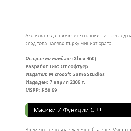
Ако искате да прочетете пълния ни преглед 
след това наляво върху миниатюрата.
Острие на нинджа
(Xbox 360)
Разработчик: От софтуер
Издател: Microsoft Game Studios
Издаден: 7 април 2009 г.
MSRP: $ 59,99
Масиви И Функции C ++
Времето: не твърде далечно бъдеще. Мястото