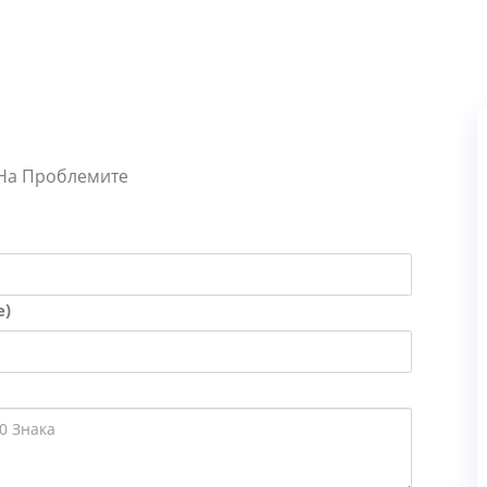
 На Проблемите
е)