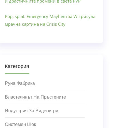
и драстичните промени в света PVP
Pop, splat: Emergency Mayhem за Wii рисува
мрачна картина на Crisis City
Категория
Руна Фабрика
Властелинът На Пръстените
Индустрия За Видеоигри
Системен Шок