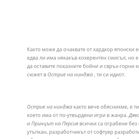
Както може да очаквате от хардкор японски 
едва ли има някакъв кохерентен смисъл, но е
да оставите показните бойни и свръх-горни к
сюжет в
Острие на нинджа
, ти си идиот.
Острие на нинджа
както вече обяснихме, е т
което има от по-утвърдени игри в жанра.
Дяв
и
Принцът на Персия
всички са ограбени без 
утъпкан, разработчикът от софтуер разработи