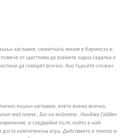
екшън заглавие, сюжетната линия е бармиста и
 повече от щастлива да вземете задна седалка и
юспени да говорят всичко. Ако търсите сложен
ипично екшън заглавие, което взема всичко,
олът май плаче
,
Бог на войната
,
Нинджа Гайден
извинение, и следвайки пътя, който е най-
 доста компетентна игра. Действието е плитко и