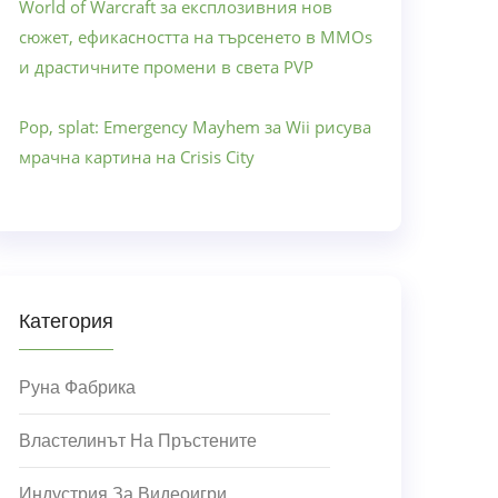
World of Warcraft за експлозивния нов
сюжет, ефикасността на търсенето в MMOs
и драстичните промени в света PVP
Pop, splat: Emergency Mayhem за Wii рисува
мрачна картина на Crisis City
Категория
Руна Фабрика
Властелинът На Пръстените
Индустрия За Видеоигри