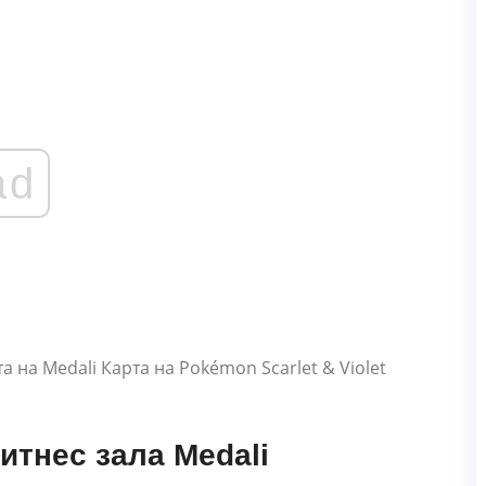
ad
тнес зала Medali