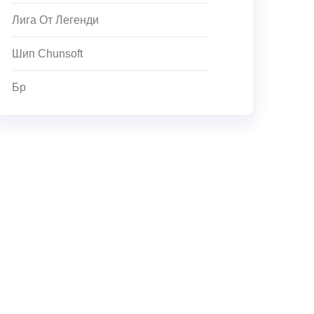
Лига От Легенди
Шип Chunsoft
Бр