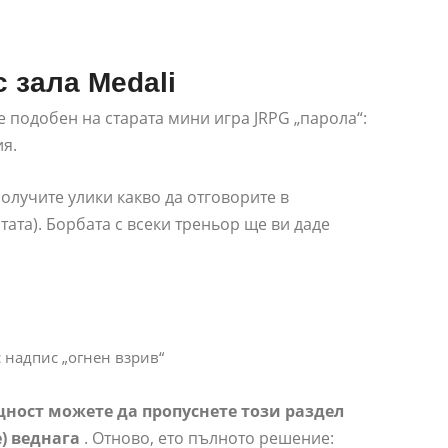
 зала Medali
 е подобен на старата мини игра JRPG „парола“:
ия.
 получите улики какво да отговорите в
тата). Борбата с всеки треньор ще ви даде
с надпис „огнен взрив“
ност можете да пропуснете този раздел
) веднага
. Отново, ето пълното решение: