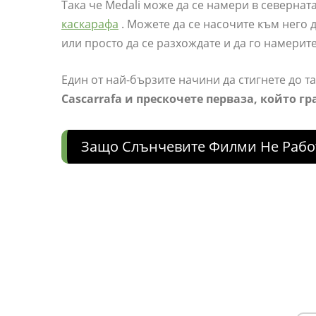
Така че Medali може да се намери в северната
каскарафа
. Можете да се насочите към него д
или просто да се разхождате и да го намерите
Един от най-бързите начини да стигнете до т
Cascarrafa и прескочете перваза, който г
Защо Слънчевите Филми Не Рабо