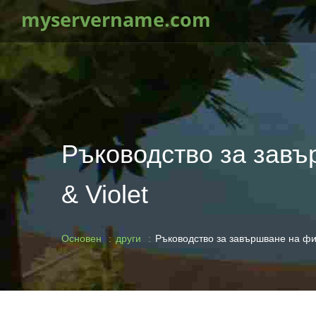
myservername.com
Ръководство за завъ
& Violet
Основен
други
Ръководство за завършване на фит