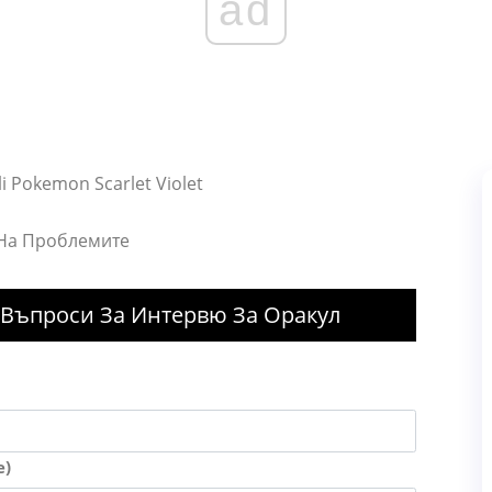
ad
i Pokemon Scarlet Violet
 На Проблемите
Въпроси За Интервю За Оракул
е)