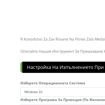
R Kovodstvo Za Zav Rsvane Na Fitnes Zala Medal
Опитайте Нашия Инструмент За Премахване
Настройка На Изпълнението При 
Изберете Операционната Система
Изберете Програма За Проекция (По Желани