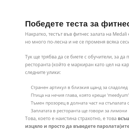
Победете теста за фитнес
Накратко, тестът във фитнес залата на Medali
но много по-лесна и не се променя всяка сес
Тук ще трябва да се биете с обучители, за да
ресторанта (който е маркиран като цел на кар
следните улики:
Странен артикул в близкия щанд за сладолед
Птица на нечия глава, която крещи 'meedyum'
Тъмен прозорец в долната част на стъпалата 
Заплатата в ресторанта ще говори за лимони
Това, което е наистина страхотно, е това
всъщ
изцяло и просто да въведете паролата(ите