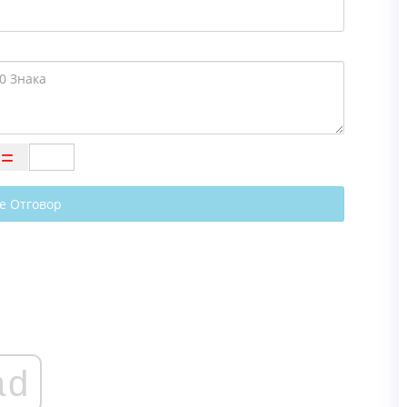
е Отговор
ad