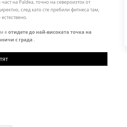
 част на Paldea, точно на североизток от
иректно, след като сте пребили фитнеса там,
 естествено.
ам е
отидете до най-високата точка на
раничи с града
.
тят