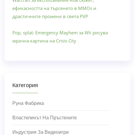
Warcraft за експлозивния нов сюжет,
ефикасността на търсенето в MMOs и
драстичните промени в света PVP
Pop, splat: Emergency Mayhem за Wii рисува
мрачна картина на Crisis City
Категория
Руна Фабрика
Властелинът На Пръстените
Индустрия За Видеоигри