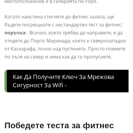
местоположение е в галерията по-горе.
Когато наистина стигнете до фитнес залата, ще
бъдете посрещнати с нестандартен тест за фитнес:
поръчка
. Всичко, което трябва да направите, е да
отидете до Порто Маринада, което е северозападно
от Каскарафа, точно над пустинята. Просто поемете
по пътя на север и няма как да го пропуснете.
Как Да Получите Ключ За Мрежова
Сигурност За Wifi -
Победете теста за фитнес