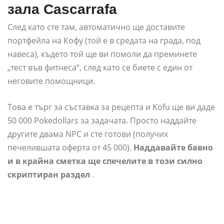
зала Cascarrafa
След като сте там, автоматично ще доставите
портфейла на Кофу (той е в средата на града, под
навеса), където той ще ви помоли да преминете
„тест във фитнеса“, след като се биете с един от
неговите помощници.
Това е търг за съставка за рецепта и Kofu ще ви даде
50 000 Pokedollars за задачата. Просто наддайте
другите двама NPC и сте готови (получих
печелившата оферта от 45 000).
Наддавайте бавно
и в крайна сметка ще спечелите в този силно
скриптиран раздел
.