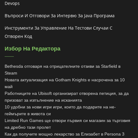
Devops
Въпроси И Отговори За Интервю За Java Програма
Инструменти За Управление На Тестови Случаи С
Отворен Код
Избор На Редактора
Bethesda отговаря на отрицателните отзиви за Starfield в
Steam
Новата актуализация на Gotham Knights е насрочена за 10
май
Работниците на Ubisoft организират отворена петиция, за да
призоват за изпълнение на исканията
10 удобни за нови игри игри, които да подарите на не-
геймърите в живота си
Limited Run Games ще отвори първия си магазин за търговия
на дребно тази пролет
Как да получите мощно лекарство за Елизабет в Persona 3