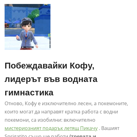
Побеждавайки Кофу,
лидерът във водната
гимнастика
Отново, Кофу е изключително лесен, а покемоните,
които могат да направят кратка работа с водни
покемони, са изобилни: включително
мистериозният подарък летящ Пикачу
. Вашият
Sprigatito също ще работи
(тревата и