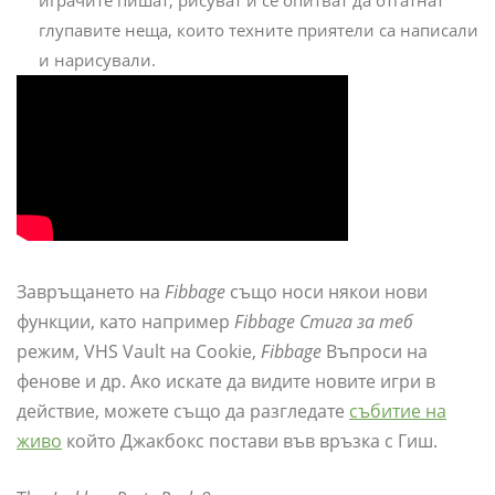
играчите пишат, рисуват и се опитват да отгатнат
глупавите неща, които техните приятели са написали
и нарисували.
Завръщането на
Fibbage
също носи някои нови
функции, като например
Fibbage Стига за теб
режим, VHS Vault на Cookie,
Fibbage
Въпроси на
фенове и др. Ако искате да видите новите игри в
действие, можете също да разгледате
събитие на
живо
който Джакбокс постави във връзка с Гиш.