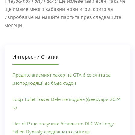
The
Jackbox Party Pack 9
ще излезе тази есен, така че
ще имаме много забавни нови игри, които да
изпробваме на нашите партита през следващите
месеци.
Интересни Статии
Предполагаемият хакер на GTA 6 се счита за
„неподходящ“ да бъде съден
Loop Toilet Tower Defense кодове (февруари 2024
г.)
Lies of P ще получите безплатно DLC Wo Long:
Fallen Dynasty следващата седмица