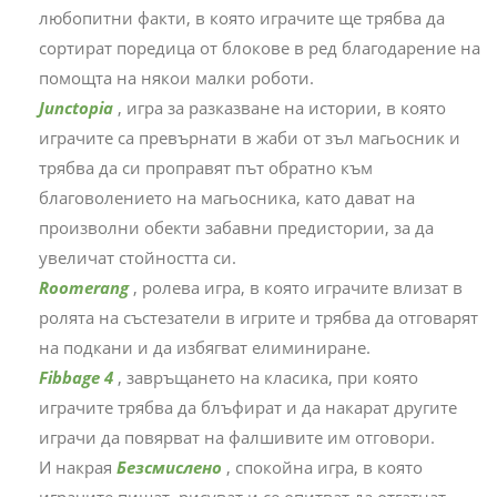
любопитни факти, в която играчите ще трябва да
сортират поредица от блокове в ред благодарение на
помощта на някои малки роботи.
Junctopia
, игра за разказване на истории, в която
играчите са превърнати в жаби от зъл магьосник и
трябва да си проправят път обратно към
благоволението на магьосника, като дават на
произволни обекти забавни предистории, за да
увеличат стойността си.
Roomerang
, ролева игра, в която играчите влизат в
ролята на състезатели в игрите и трябва да отговарят
на подкани и да избягват елиминиране.
Fibbage 4
, завръщането на класика, при която
играчите трябва да блъфират и да накарат другите
играчи да повярват на фалшивите им отговори.
И накрая
Безсмислено
, спокойна игра, в която