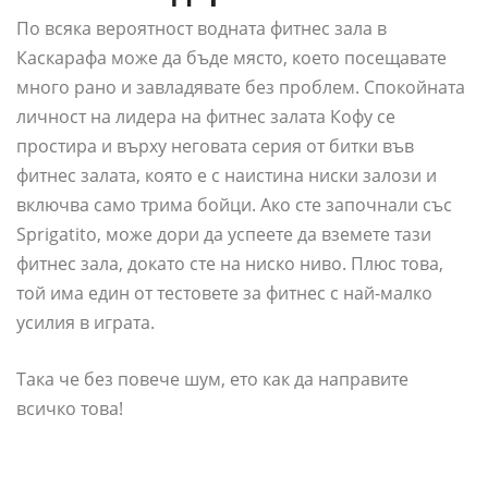
По всяка вероятност водната фитнес зала в
Каскарафа може да бъде място, което посещавате
много рано и завладявате без проблем. Спокойната
личност на лидера на фитнес залата Кофу се
простира и върху неговата серия от битки във
фитнес залата, която е с наистина ниски залози и
включва само трима бойци. Ако сте започнали със
Sprigatito, може дори да успеете да вземете тази
фитнес зала, докато сте на ниско ниво. Плюс това,
той има един от тестовете за фитнес с най-малко
усилия в играта.
Така че без повече шум, ето как да направите
всичко това!