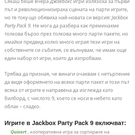
Сякаш беше вчера
Джакбокс
игри излязоха за първи
път и революционизираха сцената на парти игрите,
но те току-що обявиха най-новата си версия:
Jackbox
Party Pack 9.
Не мога да разбера как преминахме
толкова бързо през толкова много парти пакети, но
имайки предвид колко много играя тези игри на
собствените си събития, се вълнувам, че имам още
един набор от игри, които да изпробвам.
Трябва да призная, че винаги очаквам с нетърпение
да видя оформянето на всеки парти пакет и този път
всяка от игрите е направена да изглежда като
билборд, с числото 9, което се носи в небето като
облак – сладко.
Игрите в Jackbox Party Pack 9 включват:
Quixort
, кооперативна игра за сортиране на