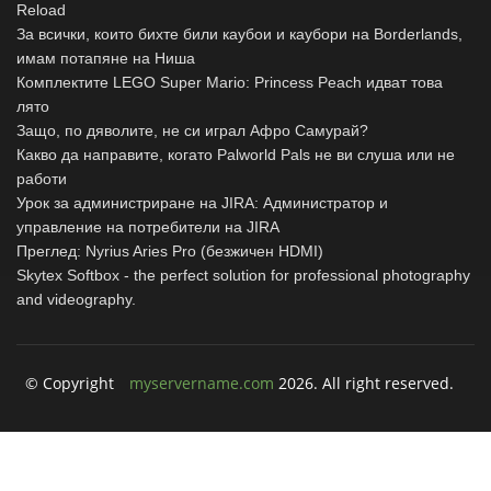
Reload
За всички, които бихте били каубои и каубори на Borderlands,
имам потапяне на Ниша
Комплектите LEGO Super Mario: Princess Peach идват това
лято
Защо, по дяволите, не си играл Афро Самурай?
Какво да направите, когато Palworld Pals не ви слуша или не
работи
Урок за администриране на JIRA: Администратор и
управление на потребители на JIRA
Преглед: Nyrius Aries Pro (безжичен HDMI)
Skytex Softbox - the perfect solution for professional photography
and videography.
© Copyright
myservername.com
2026. All right reserved.