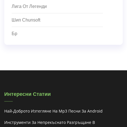
Лига От Легенди
Шип Chunsoft
Бр
Интересни Статии
Най-Доброто Изтегляне На Mp3 Песни За Android
Инструменти За Непрекъснато Разгръщане В