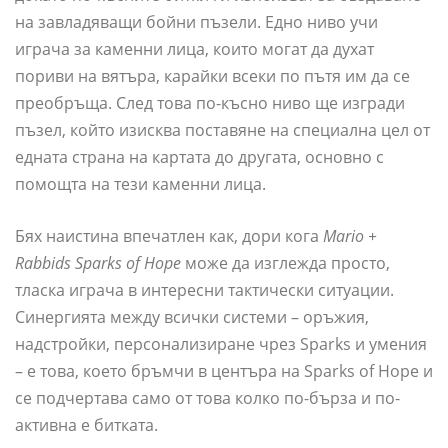
на завладяващи бойни пъзели. Едно ниво учи
играча за каменни лица, които могат да духат
пориви на вятъра, карайки всеки по пътя им да се
преобръща. След това по-късно ниво ще изгради
пъзел, който изисква поставяне на специална цел от
едната страна на картата до другата, основно с
помощта на тези каменни лица.
Бях наистина впечатлен как, дори кога
Mario +
Rabbids Sparks of Hope
може да изглежда просто,
тласка играча в интересни тактически ситуации.
Синергията между всички системи – оръжия,
надстройки, персонализиране чрез Sparks и умения
– е това, което бръмчи в центъра на Sparks of Hope и
се подчертава само от това колко по-бърза и по-
активна е битката.