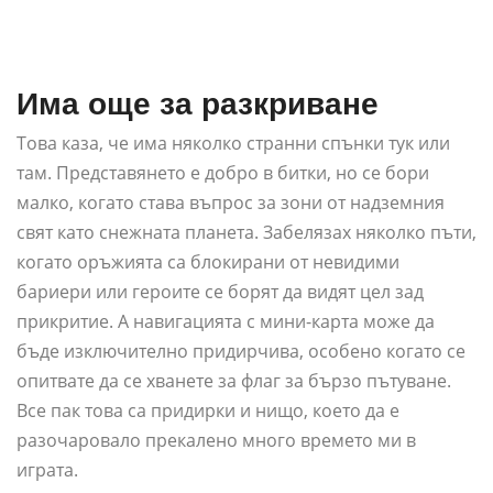
Има още за разкриване
Това каза, че има няколко странни спънки тук или
там. Представянето е добро в битки, но се бори
малко, когато става въпрос за зони от надземния
свят като снежната планета. Забелязах няколко пъти,
когато оръжията са блокирани от невидими
бариери или героите се борят да видят цел зад
прикритие. А навигацията с мини-карта може да
бъде изключително придирчива, особено когато се
опитвате да се хванете за флаг за бързо пътуване.
Все пак това са придирки и нищо, което да е
разочаровало прекалено много времето ми в
играта.