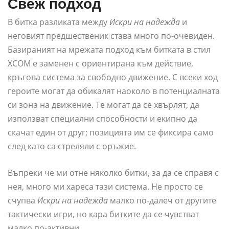
Свеж подход
В битка разликата между
Искри на надежда
и
неговият предшественик става много по-очевиден.
Базираният на мрежата подход към битката в стил
XCOM е заменен с ориентирана към действие,
кръгова система за свободно движение. С всеки ход
героите могат да обикалят наоколо в потенциалната
си зона на движение. Те могат да се хвърлят, да
използват специални способности и екипно да
скачат един от друг; позицията им се фиксира само
след като са стреляли с оръжие.
Въпреки че ми отне няколко битки, за да се справя с
нея, много ми хареса тази система. Не просто се
счупва
Искри на надежда
малко по-далеч от другите
тактически игри, но кара битките да се чувстват
малко по-активни.