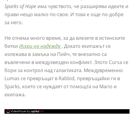
Sparks of Hope
има чувството, че разширява идеите и
прави нещо малко по-свое. И това е още по-добре
за него.
Не отнема много време, за да влезете в истинските
битки
Искри на надежда
. Докато екипажът се
излежава в замъка на Пийч, те внезапно са
въвлечени в междузвезден конфликт. Злото Cursa се
бори за контрол над галактиката. Междувременно
Lumas се превръщат в Rabbid, превръщайки ги в
Sparks, които се нуждаят от помощта на Mario и
екипажа.