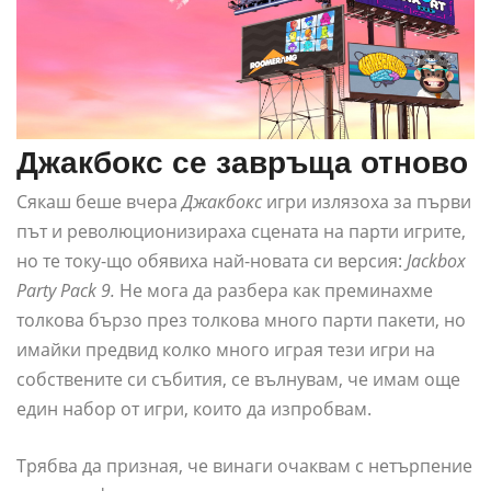
Джакбокс се завръща отново
Сякаш беше вчера
Джакбокс
игри излязоха за първи
път и революционизираха сцената на парти игрите,
но те току-що обявиха най-новата си версия:
Jackbox
Party Pack 9.
Не мога да разбера как преминахме
толкова бързо през толкова много парти пакети, но
имайки предвид колко много играя тези игри на
собствените си събития, се вълнувам, че имам още
един набор от игри, които да изпробвам.
Трябва да призная, че винаги очаквам с нетърпение