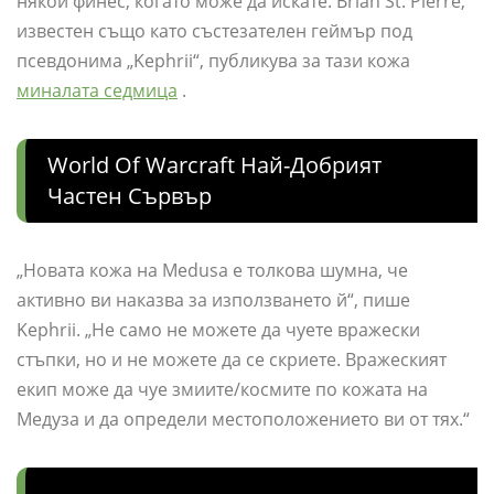
някои финес, когато може да искате. Brian St. Pierre,
известен също като състезателен геймър под
псевдонима „Kephrii“, публикува за тази кожа
миналата седмица
.
World Of Warcraft Най-Добрият
Частен Сървър
„Новата кожа на Medusa е толкова шумна, че
активно ви наказва за използването й“, пише
Kephrii. „Не само не можете да чуете вражески
стъпки, но и не можете да се скриете. Вражеският
екип може да чуе змиите/космите по кожата на
Медуза и да определи местоположението ви от тях.“