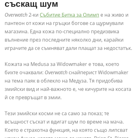
съскащ шум
Overwatch
2-ки
Събитие Битка за Олимп
е на живо и
пантеон от кожи на гръцки богове са щурмували
магазина. Една кожа по-специално предизвика
вълнение през последните няколко дни, карайки
играчите да се съмняват дали плащат за недостатък.
Кожата на Medusa за Widowmaker е това, което
бихте очаквали:
Overwatch
снайперист Widowmaker
на тема паяк в облекло на Медуза. Тя придобива
змийски вид и най-важното е, че кичурите на косата
й се превръщат в змии.
Тези змийски косми не са само за показ; те
всъщност съскат и вдигат шум по време на мача.
Което е страхотна функция, на която също липсват