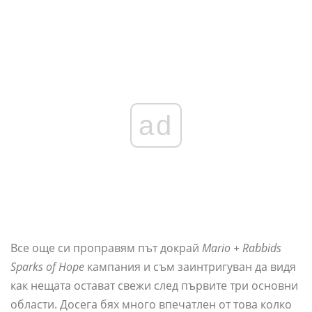
ad
Все още си проправям път докрай
Mario + Rabbids
Sparks of Hope
кампания и съм заинтригуван да видя
как нещата остават свежи след първите три основни
области. Досега бях много впечатлен от това колко