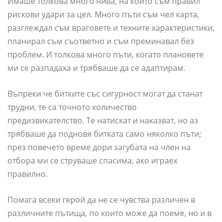
Имаше толкова много нива, на които съм правил
рискови удари за цел. Много пъти съм чел карта,
разглеждал съм враговете и техните характеристики,
планирал съм съответно и съм преминавал без
проблем. И толкова много пъти, когато плановете
ми се разпадаха и трябваше да се адаптирам.
Въпреки че битките със сигурност могат да станат
трудни, те са точното количество
предизвикателство. Те натискат и наказват, но аз
трябваше да подновя битката само няколко пъти;
през повечето време дори загубата на член на
отбора ми се струваше спасима, ако играех
правилно.
Помага всеки герой да не се чувства различен в
различните пътища, по които може да поеме, но и в