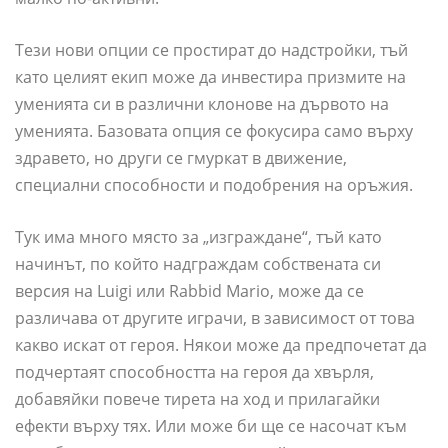
Тези нови опции се простират до надстройки, тъй
като целият екип може да инвестира призмите на
уменията си в различни клонове на дървото на
уменията. Базовата опция се фокусира само върху
здравето, но други се гмуркат в движение,
специални способности и подобрения на оръжия.
Тук има много място за „изграждане“, тъй като
начинът, по който надграждам собствената си
версия на Luigi или Rabbid Mario, може да се
различава от другите играчи, в зависимост от това
какво искат от героя. Някои може да предпочетат да
подчертаят способността на героя да хвърля,
добавяйки повече тирета на ход и прилагайки
ефекти върху тях. Или може би ще се насочат към