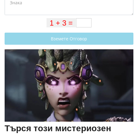
Вземете Отговор
Търся този мистериозен