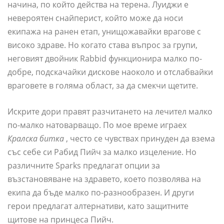
начина, по който действа на терена. Луиджи е
невероятен снайперист, който може да носи
екипажа на ранен етап, унищожавайки врагове с
високо здраве. Но когато става въпрос за групи,
неговият двойник Rabbid функционира малко по-
добре, подскачайки дискове наоколо и отслабвайки
враговете в голяма област, за да смекчи щетите.
Искрите дори правят разчитането на лечител малко
по-малко натоварващо. По мое време играех
Кралска битка
, често се чувствах принуден да взема
със себе си Рабид Пийч за малко изцеление. Но
различните Sparks предлагат опции за
възстановяване на здравето, което позволява на
екипа да бъде малко по-разнообразен. И други
герои предлагат алтернативи, като защитните
щитове на принцеса Пийч.