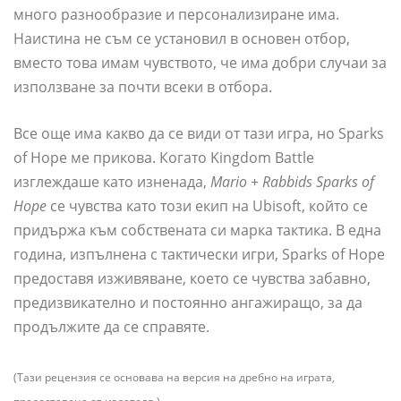
много разнообразие и персонализиране има.
Наистина не съм се установил в основен отбор,
вместо това имам чувството, че има добри случаи за
използване за почти всеки в отбора.
Все още има какво да се види от тази игра, но Sparks
of Hope ме прикова. Когато Kingdom Battle
изглеждаше като изненада,
Mario + Rabbids Sparks of
Hope
се чувства като този екип на Ubisoft, който се
придържа към собствената си марка тактика. В една
година, изпълнена с тактически игри, Sparks of Hope
предоставя изживяване, което се чувства забавно,
предизвикателно и постоянно ангажиращо, за да
продължите да се справяте.
(Тази рецензия се основава на версия на дребно на играта,