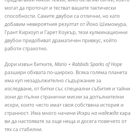
могат да проточат и тестват вашите тактически
способности. Самите двубои са отлични, но като
добавим невероятния резултат от Йоко Шимомура,
Грант Кирхоуп и Гарет Коукър, тези кулминационни
двубои придобиват драматичен привкус, който
работи страхотно.
Дори извън битките,
Mario + Rabbids Sparks of Hope
разшири обхвата по-широко. Всяка голяма планета
има куп незадължително съдържание за
изследване, от битки със специални събития и тайни
зони до пълни странични мисии за допълнителни
искри, които често имат своя собствена история и
странност. Има много начини
Искри на надежда
кара
ви да настоявате за още неща и досега повечето от
тях са стабилни.