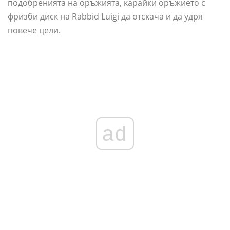
подобренията на оръжията, карайки оръжието с
фризби диск на Rabbid Luigi да отскача и да удря
повече цели.
ad