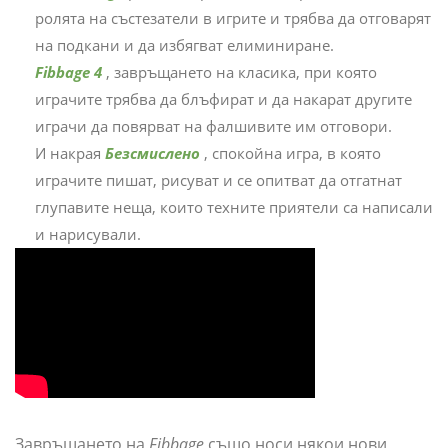
ролята на състезатели в игрите и трябва да отговарят
на подкани и да избягват елиминиране.
Fibbage 4
, завръщането на класика, при която
играчите трябва да блъфират и да накарат другите
играчи да повярват на фалшивите им отговори.
И накрая
Безсмислено
, спокойна игра, в която
играчите пишат, рисуват и се опитват да отгатнат
глупавите неща, които техните приятели са написали
и нарисували.
Завръщането на
Fibbage
също носи някои нови