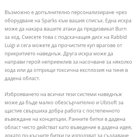
Възможно е допълнително персонализиране чрез
оборудване на Sparks към вашия списък. Една искра
може да накара вашите атаки да предизвикат Burn
за ход. Смесете това с подскачащия диск на Rabbid
Luigi и сега можете да прочистите куп врагове от
прикритието наведнъж. Друга искра може да
направи герой неприемлив за насочване за няколко
хода или да отприщи токсична експлозия на тиня в
дадена област.
Изброяването на всички тези системи наведнъж
може да бъде малко обезсърчително и Ubisoft за
щастие свършиха добра работа с постепенното
въвеждане на концепции. Ранните битки в дадена
област често действат като въведение в дадена идея,
докато по-късните битки ги използват за създаване