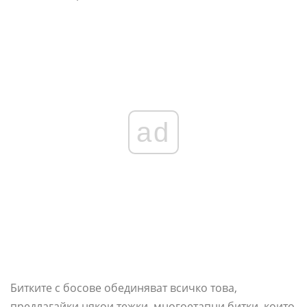
ad
Битките с босове обединяват всичко това,
предлагайки някои тежки, многоетапни битки, които