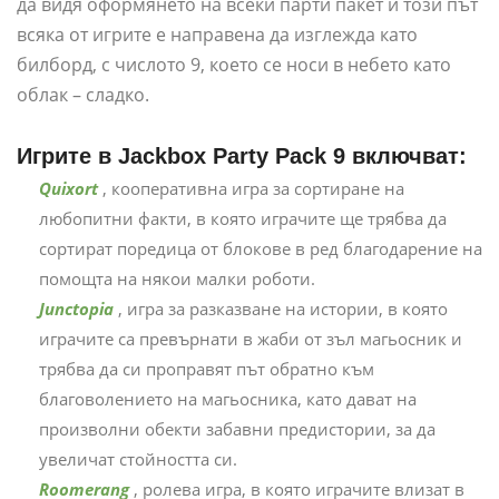
да видя оформянето на всеки парти пакет и този път
всяка от игрите е направена да изглежда като
билборд, с числото 9, което се носи в небето като
облак – сладко.
Игрите в Jackbox Party Pack 9 включват:
Quixort
, кооперативна игра за сортиране на
любопитни факти, в която играчите ще трябва да
сортират поредица от блокове в ред благодарение на
помощта на някои малки роботи.
Junctopia
, игра за разказване на истории, в която
играчите са превърнати в жаби от зъл магьосник и
трябва да си проправят път обратно към
благоволението на магьосника, като дават на
произволни обекти забавни предистории, за да
увеличат стойността си.
Roomerang
, ролева игра, в която играчите влизат в