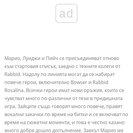
ad
Марио, Луиджи и Пийч се присъединяват отново
към стартовия списък, заедно с техните колеги от
Rabbid. Надолу по линията могат да се набират
повече герои, включително Bowser и Rabbid
Rosalina. Всички герои имат нови оръжия, които се
чувстват много по-различни от тези в предишната
игра. Зайците също говорят много повече, правят
вокални закачки по време на битки и се включват по
време на сюжетни моменти, и това е честно казано
много добре дошло допълнение. Заекът Марио ме