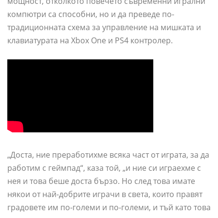
мощност, отколкото повечето съвременни игрални
компютри са способни, но и да преведе по-
традиционната схема за управление на мишката и
клавиатурата на Xbox One и PS4 контролер.
„Доста, ние преработихме всяка част от играта, за да
работим с геймпад“, каза той, „и ние си играехме с
нея и това беше доста бързо. Но след това имате
някои от най-добрите играчи в света, които правят
градовете им по-големи и по-големи, и тъй като това