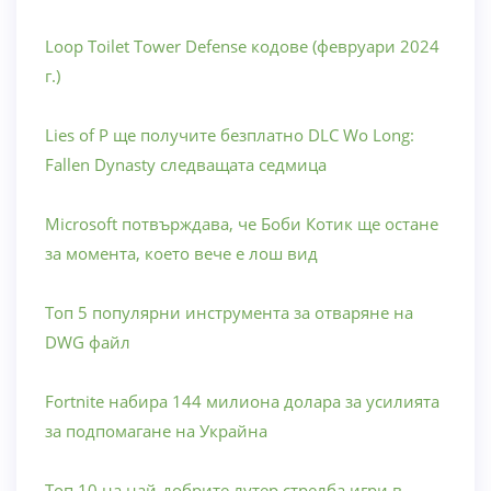
Loop Toilet Tower Defense кодове (февруари 2024
г.)
Lies of P ще получите безплатно DLC Wo Long:
Fallen Dynasty следващата седмица
Microsoft потвърждава, че Боби Котик ще остане
за момента, което вече е лош вид
Топ 5 популярни инструмента за отваряне на
DWG файл
Fortnite набира 144 милиона долара за усилията
за подпомагане на Украйна
Топ 10 на най-добрите лутер стрелба игри в