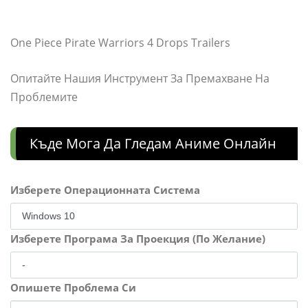
One Piece Pirate Warriors 4 Drops Trailers
Опитайте Нашия Инструмент За Премахване На
Проблемите
Къде Мога Да Гледам Аниме Онлайн
Изберете Операционната Система
Изберете Програма За Проекция (По Желание)
Опишете Проблема Си