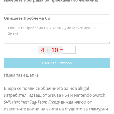
Изберете Програма За Проекция (По Желание)
Опишете Проблема Си
Вземете Отговор
Имам тази шапка
Вчера се появи съобщението за нов all-gal
изтребител, идващ от SNK за ​​PS4 и Nintendo Switch.
SNK Heroines: Tag-Team Frenzy
вижда някои от
известните воини на екипа на студиото за гламурни