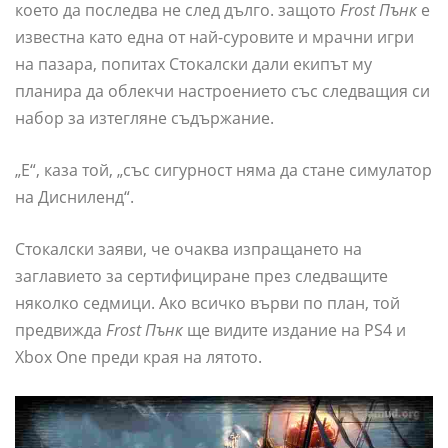
което да последва не след дълго. защото
Frost Пънк
е
известна като една от най-суровите и мрачни игри
на пазара, попитах Стокалски дали екипът му
планира да облекчи настроението със следващия си
набор за изтегляне съдържание.
„Е“, каза той, „със сигурност няма да стане симулатор
на Дисниленд“.
Стокалски заяви, че очаква изпращането на
заглавието за сертифициране през следващите
няколко седмици. Ако всичко върви по план, той
предвижда
Frost Пънк
ще видите издание на PS4 и
Xbox One преди края на лятото.