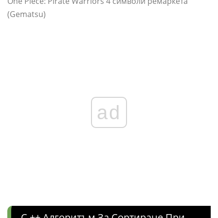
One Piece: Pirate Warriors 4 символи ремаркета
(Gematsu)
ad
C ++ Алгоритъм За Сортиране При