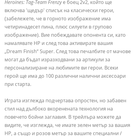
Heroines: Tag-Team Frenzy
е боец ​​2v2, който ще
включва 'щедър' списък на класически герои,
(забележете, че в горното изображение има
четиринадесет пина, плюс силуети в групово
изображение). Вие побеждавате опонента си, като
намалявате HP и след това активирате вашия
„Dream Finish“ Super. След това печалбите от мачове
могат да бъдат изразходвани за артикули за
персонализиране на любимите ви герои. Всеки
герой ще има до 100 различни налични аксесоари
при старта.
Играта изглежда подчертава опростен, но забавен
стил над дълбоко вкоренената технология на
повечето бойни заглавия. В трейлъра можете да
видите, че изглежда, че имате зелен метър за вашия
HP, а също и розов метър за вашите специални /