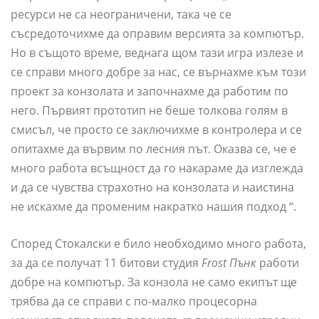
ресурси не са неограничени, така че се
съсредоточихме да оправим версията за компютър.
Но в същото време, веднага щом тази игра излезе и
се справи много добре за нас, се върнахме към този
проект за конзолата и започнахме да работим по
него. Първият прототип не беше толкова голям в
смисъл, че просто се заключихме в контролера и се
опитахме да вървим по лесния път. Оказва се, че е
много работа всъщност да го накараме да изглежда
и да се чувства страхотно на конзолата и наистина
не искахме да променим накратко нашия подход “.
Според Стокалски е било необходимо много работа,
за да се получат 11 битови студия
Frost Пънк
работи
добре на компютър. За конзола не само екипът ще
трябва да се справи с по-малко процесорна