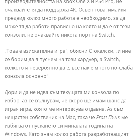
производителността на Xbox One X и PS4 Pro, не
очаквайте тя да поддържа 4K. Освен това, имайки
предвид колко много работа е необходимо, за да
може тя да работи правилно на която и да е от тези
конзоли, не очаквайте никога порт на Switch.
„Това е взискателна игра“, обясни Стокалски, „и ние
се борим да я пуснем на този хардуер, а Switch,
колкото и невероятно да е, все пак е много по-слаба
конзола основно“.
Дори и да не идва към текущата ми конзола по
избор, аз се вълнувам, че скоро ще имам шанс да
играя игра, която ме интересува отдавна. Аз съм
нещастен собственик на Mac, така че
Frost Пънк
ме
избягва от пускането си миналата година на
Windows. Като знам колко работа разработващият