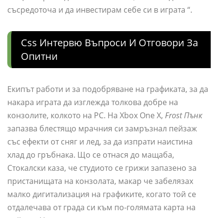
съсредоточа и да инвестирам себе си в играта “.
Css Интервю Въпроси И Отговори За
Опитни
Екипът работи и за подобряване на графиката, за да
накара играта да изглежда толкова добре на
конзолите, колкото на PC. На Xbox One X,
Frost Пънк
запазва блестящо мрачния си замръзнал пейзаж
със ефекти от сняг и лед, за да изпрати наистина
хлад до гръбнака. Що се отнася до мащаба,
Стокалски каза, че студиото се грижи запазено за
пристанищата на конзолата, макар че забелязах
малко дигитализация на графиките, когато той се
отдалечава от града си към по-голямата карта на