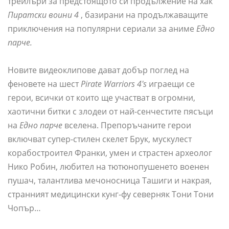
трейлъри за предстоящото си продължение на хак
Пиратски воини 4
, базирани на продължаващите
приключения на популярни сериали за аниме
Едно
парче.
Новите видеоклипове дават добър поглед на
феновете на шест
Pirate Warriors 4's
играещи се
герои, всички от които ще участват в огромни,
хаотични битки с злодеи от най-сенчестите пясъци
на
Едно парче
вселена. Препоръчаните герои
включват супер-стилен скелет Брук, мускулест
корабостроител Франки, умен и страстен археолог
Нико Робин, любител на тютюнопушенето военен
пушач, талантлива мечоносница Ташиги и накрая,
странният медицински кунг-фу северняк Тони Тони
Чопър…