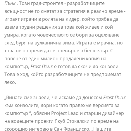
Пънк
, Този град-строител - разработчиците
всъщност не го смятат за стратегия в реално време -
играят играчи в ролята на лидер, който трябва да
взема трудни решения за това кой живее и кой
умира, когато човечеството се бори за оцеляване
след буря на вулканична зима. Играта е мрачна, но
това не попречи да се превърне в бестселър. С
повече от един милион продадени копия на
компютър,
Frost Пънк
е готов да скочи до конзоли.
Това е ход, който разработчиците не предприемат
леко.
„Винаги сме знаели, че искаме да донесем
Frost Пънк
към конзолите, дори когато правехме версията за
компютър “, обясни Project Lead и старши дизайнер
на водещите проекти Якуб Стокалски по време на
скорошно интервю в Сан Франциско. „Нашите