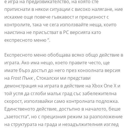
е игра на предизвикателство, на която сте
притиснати в някои ситуации с високо налягане, ние
искахме още повече гъвкавост и прецизност с
контролите, така че сега използвайте неща, които
наистина не присъстват в PC версията като
експресното меню “.
Експресното меню обобщава всяко общо действие в
играта. Ако има нещо, което правите често, ще
имате бърз достъп до него през конзолната версия
на
Frost Пънк
, Стокалски ми представи
демонстрация на играта в действие на Xbox One X и
той успя да сглоби малък град със забележителна
скорост, използвайки само контролната подложка.
Единственото действие, достъпно в началото, беше
„заетостта“, но с прецизния режим за разположение
на структурата на града и незадължителния изглед