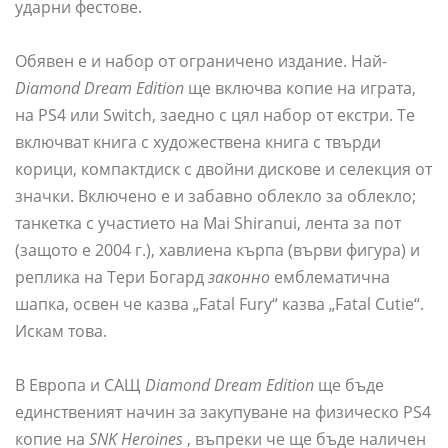
ударни фестове.
Обявен е и набор от ограничено издание. Най-
Diamond Dream Edition
ще включва копие на играта,
на PS4 или Switch, заедно с цял набор от екстри. Те
включват книга с художествена книга с твърди
корици, компактдиск с двойни дискове и селекция от
значки. Включено е и забавно облекло за облекло;
танкетка с участието на Mai Shiranui, лента за пот
(защото е 2004 г.), хавлиена кърпа (върви фигура) и
реплика на Тери Богард
законно
емблематична
шапка, освен че казва „Fatal Fury“ казва „Fatal Cutie“.
Искам това.
В Европа и САЩ
Diamond Dream Edition
ще бъде
единственият начин за закупуване на физическо PS4
копие на
SNK Heroines
, въпреки че ще бъде наличен