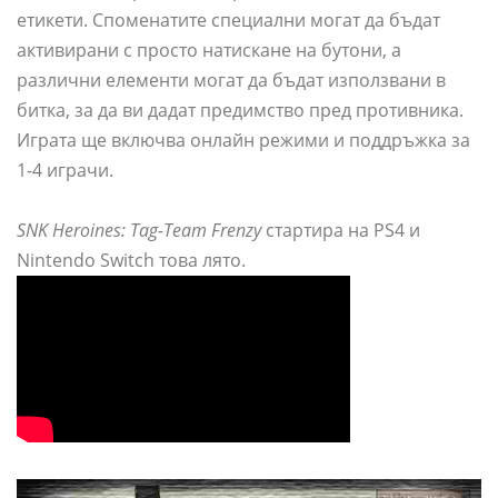
етикети. Споменатите специални могат да бъдат
активирани с просто натискане на бутони, а
различни елементи могат да бъдат използвани в
битка, за да ви дадат предимство пред противника.
Играта ще включва онлайн режими и поддръжка за
1-4 играчи.
SNK Heroines: Tag-Team Frenzy
стартира на PS4 и
Nintendo Switch това лято.