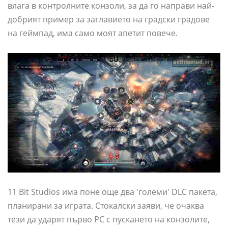
влага в контролните конзоли, за да го направи най-
добрият пример за заглавието на градски градове
на геймпад, има само моят апетит повече.
11 Bit Studios има поне още два 'големи' DLC пакета,
планирани за играта. Стокалски заяви, че очаква
тези да ударят първо PC с пускането на конзолите,