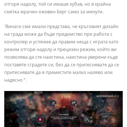
отгоре надолу, той си имаше хубав, но в крайна
сметка мрачен оживен Берг само за минути.
'Винаги сме имали представа, че кръговият дизайн
на града може да бъде предимство при работа с
контролер и успяхме да правим неща с играта като
режим отгоре надолу и прецизен режим, който ви
позволява да сте наистина, наистина уверени къде
поставяте сградите си, без да се притеснявате да се
притеснявате да я преместите малко наляво или
надясно “.