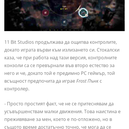
11 Bit Studios продължава да ощипва контролите,
докато играта върви към излизането си. Стокалски
каза, че при работа над тази версия, контролните
конзоли са се превърнали във второ естество за
него и че, докато той е предимно PC геймър, той
всъщност предпочита да играе
Frost Пънк
с
контролер.
- Просто простият факт, че не се притеснявам да
усъвършенствам малки движения. Това наистина е
преживяване за мен, което е по-отложено, но в
същото време достатъчно точно, че мога да се