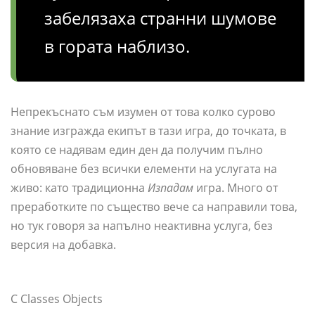
забелязаха странни шумове
в гората наблизо.
Непрекъснато съм изумен от това колко сурово
знание изгражда екипът в тази игра, до точката, в
която се надявам един ден да получим пълно
обновяване без всички елементи на услугата на
живо: като традиционна
Изпадам
игра. Много от
преработките по същество вече са направили това,
но тук говоря за напълно неактивна услуга, без
версия на добавка.
C Classes Objects