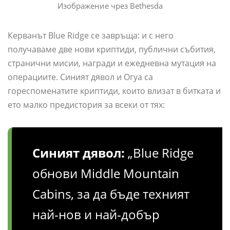
Изображение чрез Bethesda
Керванът Blue Ridge се завръща: и с него
получаваме две нови криптиди, публични събития,
странични мисии, награди и ежедневна мутация на
операциите. Синият дявол и Огуа са
гореспоменатите криптиди, които влизат в битката и
ето малко предистория за всеки от тях:
Синият дявол:
„Blue Ridge
обнови Middle Mountain
Cabins, за да бъде техният
най-нов и най-добър