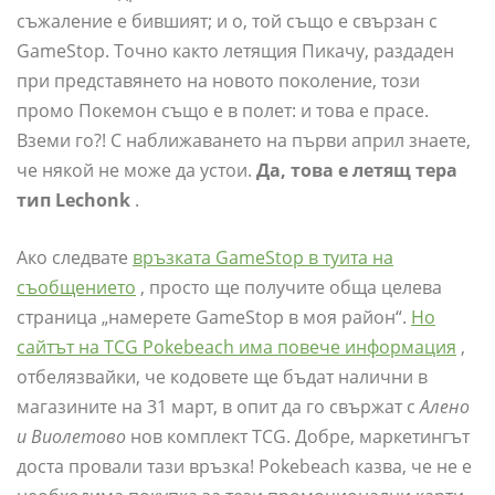
съжаление е бившият; и о, той също е свързан с
GameStop. Точно както летящия Пикачу, раздаден
при представянето на новото поколение, този
промо Покемон също е в полет: и това е прасе.
Вземи го?! С наближаването на първи април знаете,
че някой не може да устои.
Да, това е летящ тера
тип Lechonk
.
Ако следвате
връзката GameStop в туита на
съобщението
, просто ще получите обща целева
страница „намерете GameStop в моя район“.
Но
сайтът на TCG Pokebeach има повече информация
,
отбелязвайки, че кодовете ще бъдат налични в
магазините на 31 март, в опит да го свържат с
Алено
и Виолетово
нов комплект TCG. Добре, маркетингът
доста провали тази връзка! Pokebeach казва, че не е