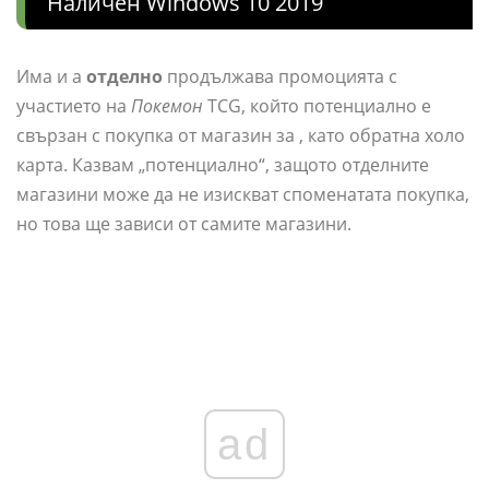
Наличен Windows 10 2019
Има и а
отделно
продължава промоцията с
участието на
Покемон
TCG, който потенциално е
свързан с покупка от магазин за , като обратна холо
карта. Казвам „потенциално“, защото отделните
магазини може да не изискват споменатата покупка,
но това ще зависи от самите магазини.
ad