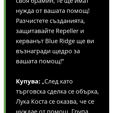
своя брамин, те ще имат
нужда от вашата помощ!
Разчистете създанията,
защитавайте Repeller и
керванът Blue Ridge ще ви
възнагради щедро за
вашата помощ!“
Купува:
„След като
търговска сделка се обърка,
Лука Коста се оказва, че се
нуждае от помощ. Група