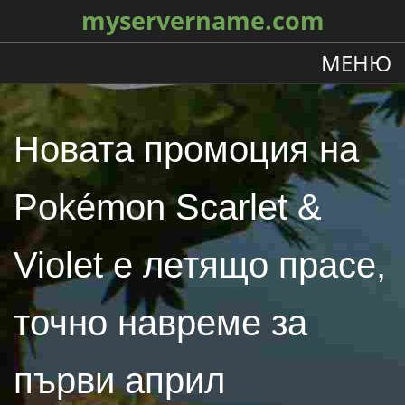
myservername.com
МЕНЮ
Новата промоция на
Pokémon Scarlet &
Violet е летящо прасе,
точно навреме за
първи април