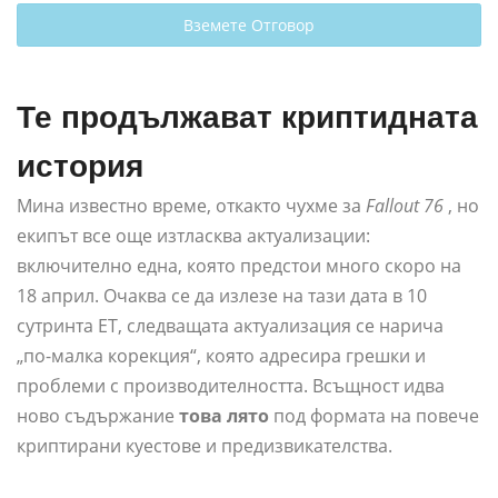
Вземете Отговор
Те продължават криптидната
история
Мина известно време, откакто чухме за
Fallout 76
, но
екипът все още изтласква актуализации:
включително една, която предстои много скоро на
18 април. Очаква се да излезе на тази дата в 10
сутринта ET, следващата актуализация се нарича
„по-малка корекция“, която адресира грешки и
проблеми с производителността. Всъщност идва
ново съдържание
това лято
под формата на повече
криптирани куестове и предизвикателства.