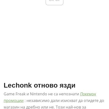
Lechonk отново язди
Game Freak и Nintendo не са непознати
Покемон
промоции
: независимо дали изискват да отидете до
магазин на дребно или не. Този най-нов за