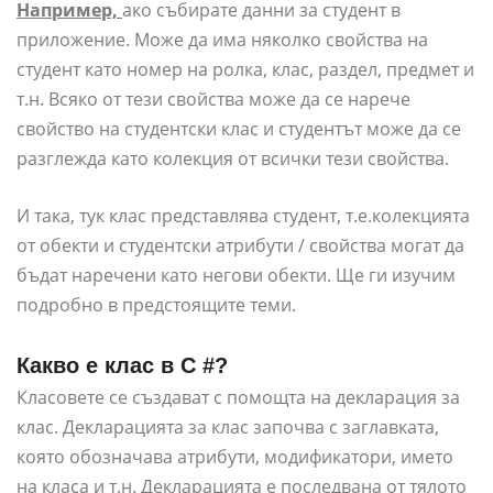
Например,
ако събирате данни за студент в
приложение. Може да има няколко свойства на
студент като номер на ролка, клас, раздел, предмет и
т.н. Всяко от тези свойства може да се нарече
свойство на студентски клас и студентът може да се
разглежда като колекция от всички тези свойства.
И така, тук клас представлява студент, т.е.колекцията
от обекти и студентски атрибути / свойства могат да
бъдат наречени като негови обекти. Ще ги изучим
подробно в предстоящите теми.
Какво е клас в C #?
Класовете се създават с помощта на декларация за
клас. Декларацията за клас започва с заглавката,
която обозначава атрибути, модификатори, името
на класа и т.н. Декларацията е последвана от тялото