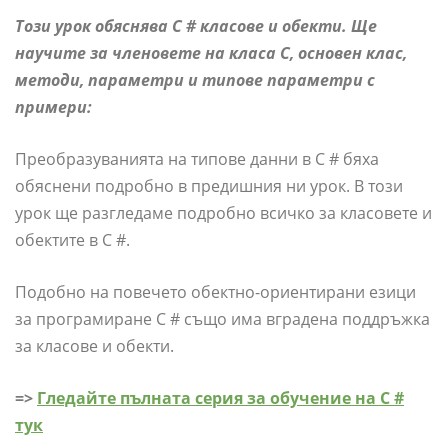
Този урок обяснява C # класове и обекти. Ще
научите за членовете на класа C, основен клас,
методи, параметри и типове параметри с
примери:
Преобразуванията на типове данни в C # бяха
обяснени подробно в предишния ни урок. В този
урок ще разгледаме подробно всичко за класовете и
обектите в C #.
Подобно на повечето обектно-ориентирани езици
за програмиране C # също има вградена поддръжка
за класове и обекти.
=>
Гледайте пълната серия за обучение на C #
тук