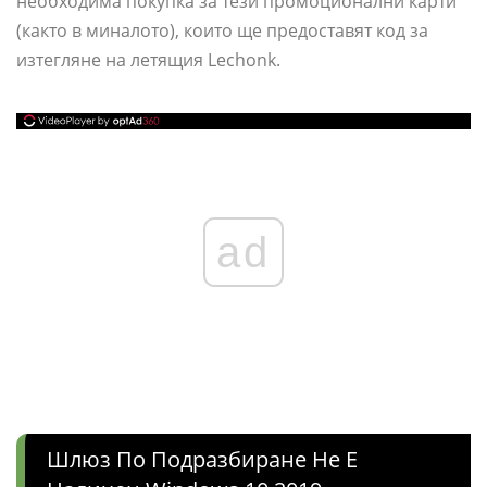
необходима покупка за тези промоционални карти
(както в миналото), които ще предоставят код за
изтегляне на летящия Lechonk.
ad
Шлюз По Подразбиране Не Е