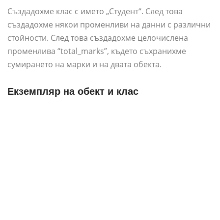
Създадохме клас с името „Студент“. След това
създадохме някои променливи на данни с различни
стойности. След това създадохме целочислена
променлива “total_marks”, където съхранихме
сумирането на марки и на двата обекта.
Екземпляр на обект и клас
Понякога термините клас и обект се използват
взаимозаменяемо, но и двете са различни обекти.
Класът е дефиницията на обекта, но не е самият
обект. Обектът е известен и като екземпляр на класа.
Екземплярите на класа се създават с помощта на
оператора “new”. Нов оператор разпределя памет за
екземпляр и извиква конструктор, който да го
инициализира и връща референтен обект.