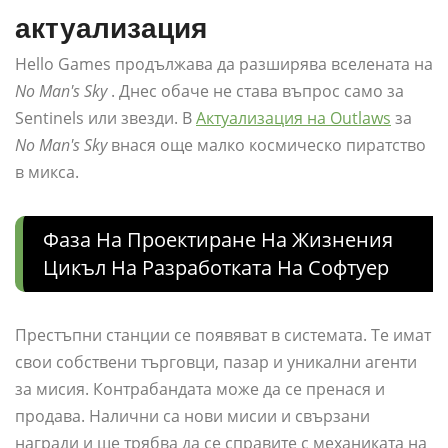
актуализация
Hello Games продължава да разширява вселената на
No Man's Sky
. Днес обаче не става въпрос само за
Sentinels или звезди. В
Актуализация на Outlaws
за
No Man's Sky
внася още малко космическо пиратство
в микса.
Фаза На Проектиране На Жизнения
Цикъл На Разработката На Софтуер
Престъпни станции се появяват в системата. Те имат
свои собствени търговци, пазар и уникални агенти
за мисия. Контрабандата може да се пренася и
продава. Налични са нови мисии и свързани
награди и ще трябва да се справите с механиката на