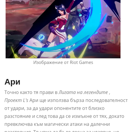
Изображение от Riot Games
Ари
Точно както тя прави в
Лигата на легендите
,
Проект L's
Ари ще използва бърза последователност
от удари, за да удари опонентите от близко
разстояние и след това да се измъкне от тях, докато
превключва към магически атаки на далечни
разстояния. Тя няма да бъде лесна за улавяне, но