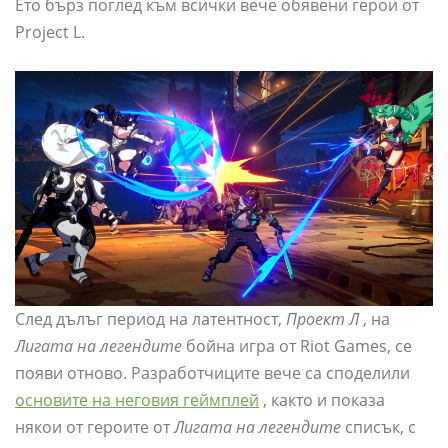
Ето бърз поглед към всички вече обявени герои от
Project L.
След дълъг период на латентност,
Проект Л
, на
Лигата на легендите
бойна игра от Riot Games, се
появи отново. Разработчиците вече са споделили
основите на неговия геймплей
, както и показа
някои от героите от
Лигата на легендите
списък, с