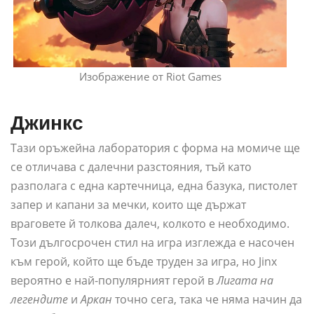
Изображение от Riot Games
Джинкс
Тази оръжейна лаборатория с форма на момиче ще
се отличава с далечни разстояния, тъй като
разполага с една картечница, една базука, пистолет
запер и капани за мечки, които ще държат
враговете й толкова далеч, колкото е необходимо.
Този дългосрочен стил на игра изглежда е насочен
към герой, който ще бъде труден за игра, но Jinx
вероятно е най-популярният герой в
Лигата на
легендите
и
Аркан
точно сега, така че няма начин да