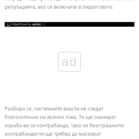
репутацията, ако се включите в пиратството.
ad
Разбира се, системните власти не гледат
благосклонно на всичко това. Те ще сканират
кораба ви за контрабанда, така че безстрашните
контрабандисти ще трябва да маскират