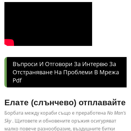
Въпроси И Отговори За Интервю За
Отстраняване На Проблеми В Мрежа
Pdf
Елате (слънчево) отплавайте
Борбата между кораби също е преработена
No Man's
Sky
. Щитовете и обновените оръжия осигуряват
малко повече разнообразие, въздушните битки