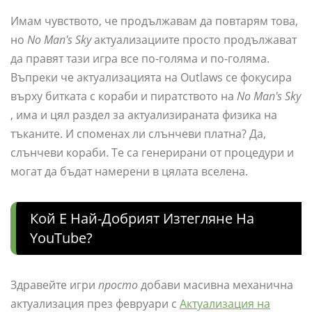
Имам чувството, че продължавам да повтарям това,
но
No Man's Sky
актуализациите просто продължават
да правят тази игра все по-голяма и по-голяма.
Въпреки че актуализацията на Outlaws се фокусира
върху битката с кораби и пиратството на
No Man's Sky
, има и цял раздел за актуализираната физика на
тъканите. И споменах ли слънчеви платна? Да,
слънчеви кораби. Те са генерирани от процедури и
могат да бъдат намерени в цялата вселена.
Кой Е Най-Добрият Изтегляне На
YouTube?
Здравейте игри
просто
добави масивна механична
актуализация през февруари с
Актуализация на