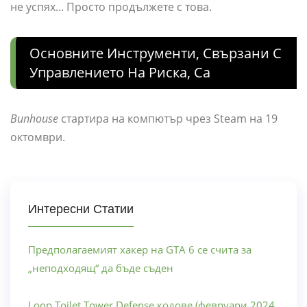
не успях... Просто продължете с това.
Основните Инструменти, Свързани С
Управлението На Риска, Са
Bunhouse
стартира на компютър чрез Steam на 19
октомври.
Интересни Статии
Предполагаемият хакер на GTA 6 се счита за
„неподходящ“ да бъде съден
Loop Toilet Tower Defense кодове (февруари 2024