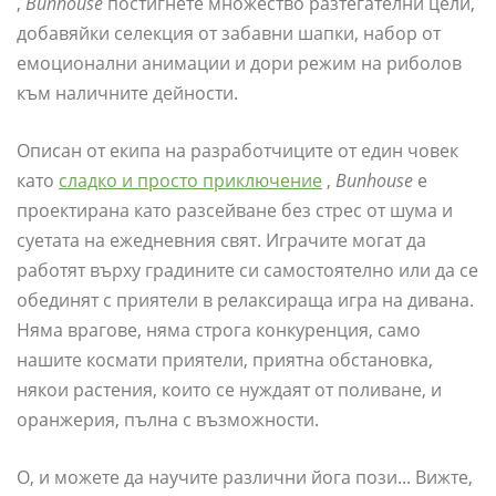
,
Bunhouse
постигнете множество разтегателни цели,
добавяйки селекция от забавни шапки, набор от
емоционални анимации и дори режим на риболов
към наличните дейности.
Описан от екипа на разработчиците от един човек
като
сладко и просто приключение
,
Bunhouse
е
проектирана като разсейване без стрес от шума и
суетата на ежедневния свят. Играчите могат да
работят върху градините си самостоятелно или да се
обединят с приятели в релаксираща игра на дивана.
Няма врагове, няма строга конкуренция, само
нашите космати приятели, приятна обстановка,
някои растения, които се нуждаят от поливане, и
оранжерия, пълна с възможности.
О, и можете да научите различни йога пози... Вижте,