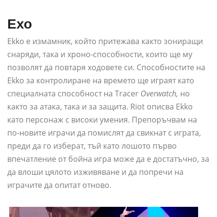
Ехо
Ekko е измамник, който притежава както зониращи
снаряди, така и хроно-способности, които ще му
позволят да повтаря ходовете си. Способностите на
Ekko за контролиране на времето ще играят като
специалната способност на Tracer
Overwatch,
но
както за атака, така и за защита. Riot описва Ekko
като персонаж с високи умения. Препоръчвам на
по-новите играчи да помислят да свикнат с играта,
преди да го изберат, тъй като лошото първо
впечатление от бойна игра може да е достатъчно, за
да влоши цялото изживяване и да попречи на
играчите да опитат отново.