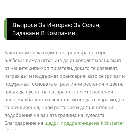
Въпроси За Интервю За Селен,
Задавани В Компании
Както можете да видите от трейлъра по-горе,
Bunhouse
вижда играчите да ръководят малък екип
от нашите хипи-хоп приятели, докато те развиват,
изграждат и поддържат оранжерия, като се грижат и
подхранват основата от различни растения и цветя,
преди да пуснат на пазара по-зрелите растения с
цел печалба, която след това може да се изразходва
за разширения, нови растения и допълнителни
подобрения на вашата градина на чудесата.
Благодарение на
щедри поддръжници на Kickstarter