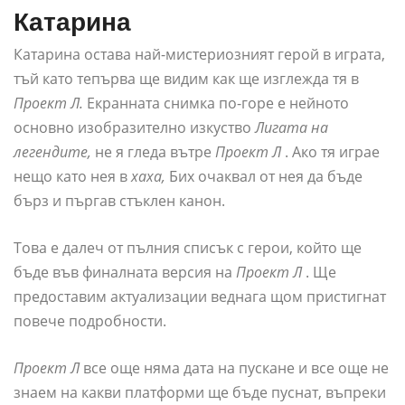
Катарина
Катарина остава най-мистериозният герой в играта,
тъй като тепърва ще видим как ще изглежда тя в
Проект Л.
Екранната снимка по-горе е нейното
основно изобразително изкуство
Лигата на
легендите,
не я гледа вътре
Проект Л
. Ако тя играе
нещо като нея в
хаха,
Бих очаквал от нея да бъде
бърз и пъргав стъклен канон.
Това е далеч от пълния списък с герои, който ще
бъде във финалната версия на
Проект Л
. Ще
предоставим актуализации веднага щом пристигнат
повече подробности.
Проект Л
все още няма дата на пускане и все още не
знаем на какви платформи ще бъде пуснат, въпреки