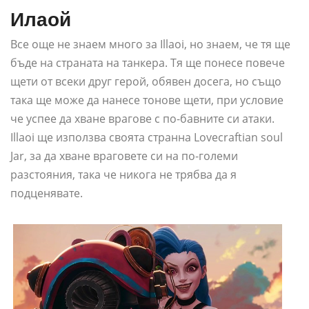
Илаой
Все още не знаем много за Illaoi, но знаем, че тя ще
бъде на страната на танкера. Тя ще понесе повече
щети от всеки друг герой, обявен досега, но също
така ще може да нанесе тонове щети, при условие
че успее да хване врагове с по-бавните си атаки.
Illaoi ще използва своята странна Lovecraftian soul
Jar, за да хване враговете си на по-големи
разстояния, така че никога не трябва да я
подценявате.