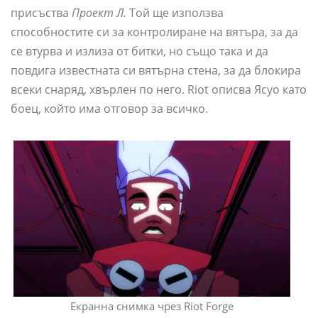
присъства
Проект Л.
Той ще използва
способностите си за контролиране на вятъра, за да
се втурва и излиза от битки, но също така и да
повдига известната си вятърна стена, за да блокира
всеки снаряд, хвърлен по него. Riot описва Ясуо като
боец, който има отговор за всичко.
Екранна снимка чрез Riot Forge