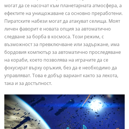
могат да се насочат към планетарната атмосфера, а
ефектите на унищожаване са основно преработени.
Пиратските набези могат да атакуват селища. Моят
личен фаворит е новата опция за автоматично
следване за борба в космоса. Този режим, с
възможност за превключване или задържане, има
бордовия компютър за автоматично проследяване
на кораби, което позволява на играчите да се
фокусират върху оръжия, без да е необходимо да
управляват. Това е добър вариант както за лекота,
така и за достъпност.