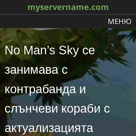
myservername.com
МЕНЮ
No Man’s Sky се
занимава с
контрабанда и
слънчеви кораби с
актуализацията