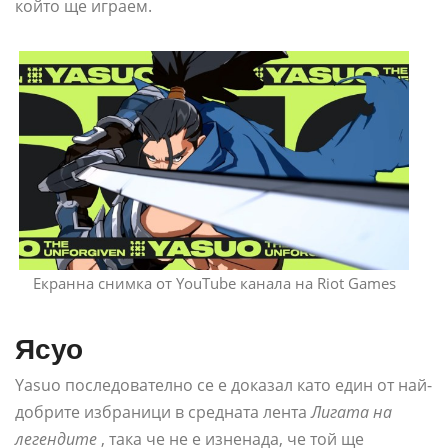
който ще играем.
Екранна снимка от YouTube канала на Riot Games
Ясуо
Yasuo последователно се е доказал като един от най-
добрите избраници в средната лента
Лигата на
легендите
, така че не е изненада, че той ще