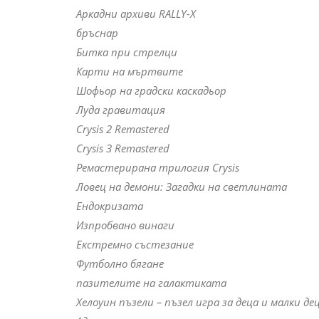
Аркадни архиви RALLY-X
бръснар
Битка при стрелци
Карти на мъртвите
Шофьор на градски каскадьор
Луда гравитация
Crysis 2 Remastered
Crysis 3 Remastered
Ремастерирана трилогия Crysis
Ловец на демони: Загадки на светлината
Ендокризата
Изпробвано винаги
Екстремно състезание
Футболно бягане
пазителите на галактиката
Хелоуин пъзели – пъзел игра за деца и малки де