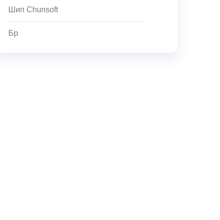
Шип Chunsoft
Бр