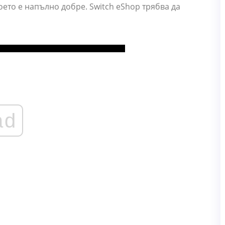
оето е напълно добре. Switch eShop трябва да
ad