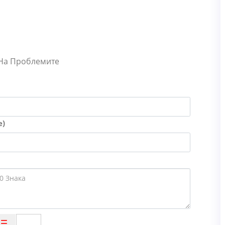
 На Проблемите
е)