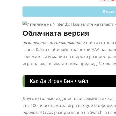
Вземет
Облачната версия
пазителите на галактиката
е почти готов и
глава. Както е обичайно за някои AAA разраб
големите си издания на широко разпростране
играта, така че имайте това предвид.
Пазител
Как Да Играя Бин Файл
Другото голямо издание тази седмица е
Скул:
със 100 персонажа за игра в rogue-lite форма
трилогия Crysis
разпръскване на Switch, a
Сви