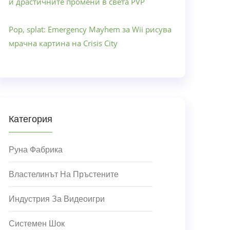
и драстичните промени в света PVP
Pop, splat: Emergency Mayhem за Wii рисува
мрачна картина на Crisis City
Категория
Руна Фабрика
Властелинът На Пръстените
Индустрия За Видеоигри
Системен Шок