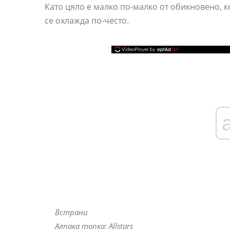
Като цяло е малко по-малко от обикновено, к
се охлажда по-често.
Встрани
Алпака топка: Allstars