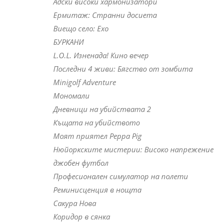
Адски високи хармонизатори
Ермитаж: Странни досиета
Виещо село: Ехо
БУРКАНИ
L.O.L. Изненада! Кино вечер
Последни 4 живи: Бягство от зомбита
Minigolf Adventure
Мономали
Дневници на убийствата 2
Къщата на убийството
Моят приятел Peppa Pig
Нюйоркските мистерии: Високо напрежение
джобен футбол
Професионален симулатор на полети
Реминисценция в нощта
Сакура Нова
Коридор в сянка