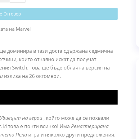
е Отговор
 ще доминира в тази доста сдържана седмична
отчици, които отчаяно искат да получат
ния Switch, това ще бъде облачна версия на
и
излиза на 26 октомври.
 Убиецът на герои
, който може да се похвали
т. И това е почти всичко! Има
Ремастерирана
нчето Пепа
игра и няколко други предложения.