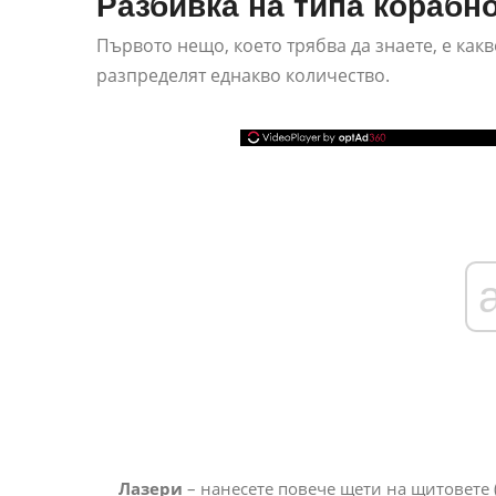
Разбивка на типа корабн
Първото нещо, което трябва да знаете, е как
разпределят еднакво количество.
Лазери
– нанесете повече щети на щитовете 