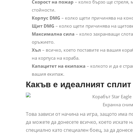
Скорост на пожар
– колко бързо ще стреля, 
стойности.
Корпус DMG
– колко щети причинява на кон
Щит DMG
– колко щети причинява на щитове
Максимална сила
– колко захранващи слота
оръжието.
Хъл
– всичко, което поставите на вашия кор
на корпуса на кораба.
Капацитет на екипажа
– колкото и да е стр
вашия екипаж.
Какъв е идеалният сплит
Екранна снимк
Това зависи от начина на игра, защото има 
да можете да донесете всичко, което искате 
специално като специален боец, за да донес