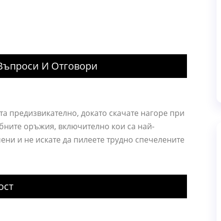
 Въпроси И Отговори
та предизвикателно, докато скачате нагоре при
бните оръжия, включително кои са най-
чени и не искате да пилеете трудно спечелените
ост