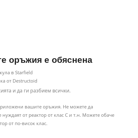
те оръжия е обяснена
а от Destructoid
ията и да ги разбием всички.
 приложени вашите оръжия. Не можете да
е нуждаят от реактор от клас C и т.н. Можете обаче
ор от по-висок клас.