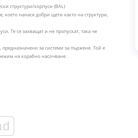
ски структури/корпуси (BAL)
, което нанася добри щети както на структури,
и. Те се захващат и не пропускат, така че
 предназначени за системи за пържене. Той е
режим на корабно насочване .
ad