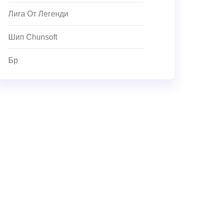
Лига От Легенди
Шип Chunsoft
Бр