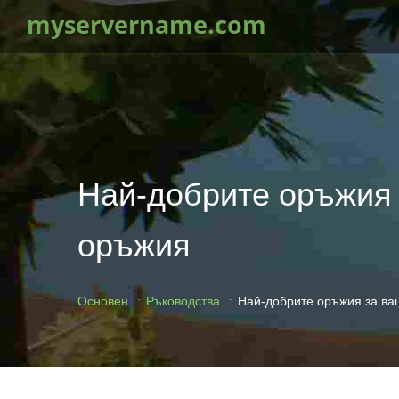
myservername.com
Най-добрите оръжия з
оръжия
Основен
Ръководства
Най-добрите оръжия за ваш