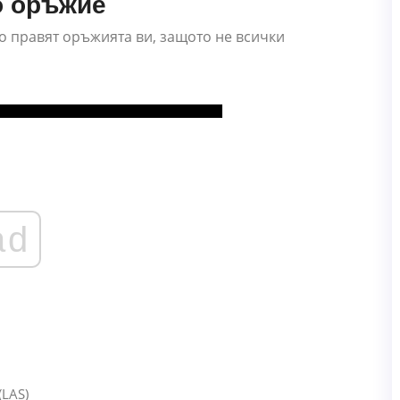
о оръжие
во правят оръжията ви, защото не всички
ad
(LAS)