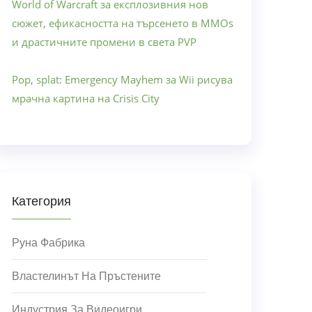
World of Warcraft за експлозивния нов
сюжет, ефикасността на търсенето в MMOs
и драстичните промени в света PVP
Pop, splat: Emergency Mayhem за Wii рисува
мрачна картина на Crisis City
Категория
Руна Фабрика
Властелинът На Пръстените
Индустрия За Видеоигри