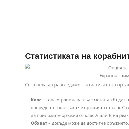
Статистиката на корабни
Екранна снимк
Сега нека да разгледаме статистиката за оръж
Клас
– това ограничава къде могат да бъдат
оборудвате клас, така че оръжията от клас C с
да приложите оръжия от клас A или B на реакт
Обхват
– докъде може да достигне оръжието.