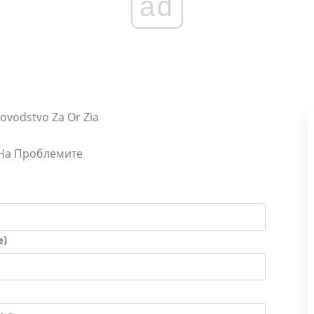
ad
Kovodstvo Za Or Zia
 На Проблемите
е)