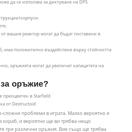
може да се използва за диктуване на DPS
струкции/корпуси.
те.
 от вашия реактор могат да бъдат поставени в
аб, има положително въздействие върху стойността
анно, оръжията могат да увеличат капацитета на
 за оръжие?
а от Destructoid
по-сложни проблеми в играта. Малко вероятно е
на кораб, и вероятно ще ви трябва нещо
ете три различни оръжия. Вие също ще трябва