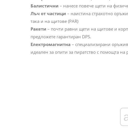
Балистични
– нанесе повече щети на физиче
Лъч от частици
– наистина страхотно оръжие
така и на щитове (PAR)
Ракети
– почти равни щети на щитове и корпус
предложете гарантиран DPS.
Електромагнитна
– специализирани оръжия,
идеален за опити за пиратство с помощта на 