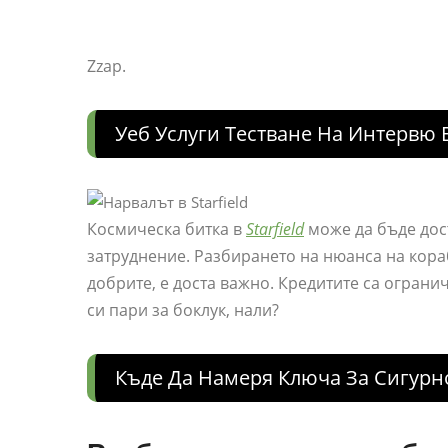
Zzap.
Уеб Услуги Тестване На Интервю
Космическа битка в
Starfield
може да бъде дос
затруднение. Разбирането на нюанса на кора
добрите, е доста важно. Кредитите са ограни
си пари за боклук, нали?
Къде Да Намеря Ключа За Сигурн