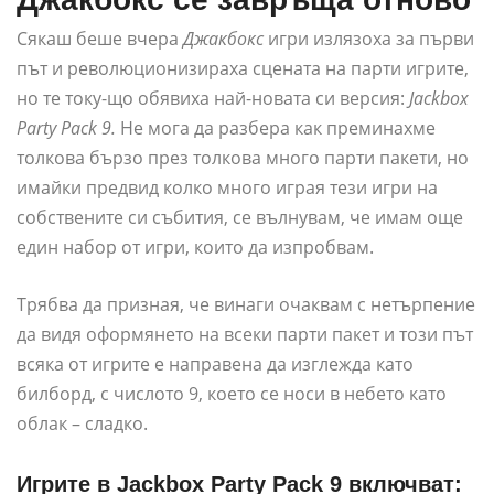
Сякаш беше вчера
Джакбокс
игри излязоха за първи
път и революционизираха сцената на парти игрите,
но те току-що обявиха най-новата си версия:
Jackbox
Party Pack 9.
Не мога да разбера как преминахме
толкова бързо през толкова много парти пакети, но
имайки предвид колко много играя тези игри на
собствените си събития, се вълнувам, че имам още
един набор от игри, които да изпробвам.
Трябва да призная, че винаги очаквам с нетърпение
да видя оформянето на всеки парти пакет и този път
всяка от игрите е направена да изглежда като
билборд, с числото 9, което се носи в небето като
облак – сладко.
Игрите в Jackbox Party Pack 9 включват: