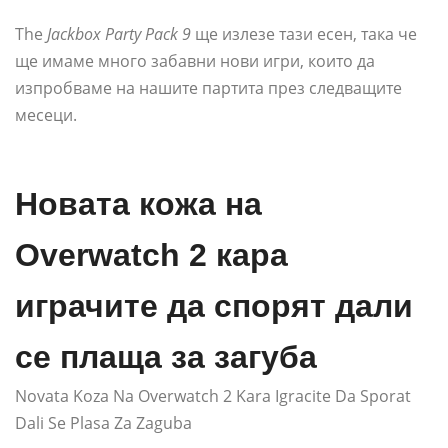
The
Jackbox Party Pack 9
ще излезе тази есен, така че
ще имаме много забавни нови игри, които да
изпробваме на нашите партита през следващите
месеци.
Новата кожа на
Overwatch 2 кара
играчите да спорят дали
се плаща за загуба
Novata Koza Na Overwatch 2 Kara Igracite Da Sporat
Dali Se Plasa Za Zaguba