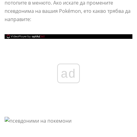
потопите в менюто. Ако искате да промените
псевдонима на вашия Pokémon, ето какво трябва да
направите:
ad