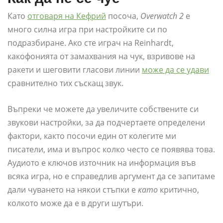
Като
отговаря на Кефрий
посоча,
Overwatch 2
е
много силна игра при настройките си по
подразбиране. Ако сте играч на Reinhardt,
какофонията от замахвания на чук, взривове на
ракети и шеговити гласови линии
може да се удави
сравнително тих съскащ звук.
Въпреки че можете да увеличите собствените си
звукови настройки, за да подчертаете определени
фактори, както посочи един от колегите ми
писатели, има и въпрос колко често се появява това.
Аудиото е ключов източник на информация във
всяка игра, но е справедлив аргумент да се запитаме
дали чуването на някои стъпки е
като
критично,
колкото може да е в други шутъри.