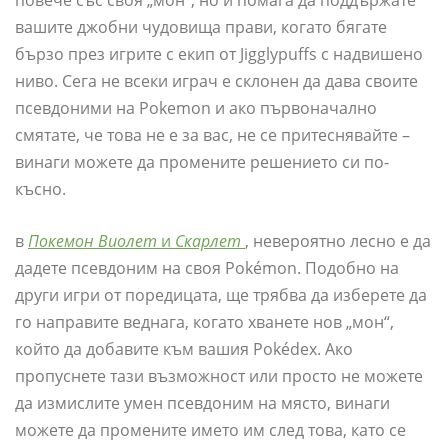
повече със своя „мон“, но и помага да поддържате
вашите джобни чудовища прави, когато бягате
бързо през игрите с екип от Jigglypuffs с надвишено
ниво. Сега не всеки играч е склонен да дава своите
псевдоними на Pokemon и ако първоначално
смятате, че това не е за вас, не се притеснявайте –
винаги можете да промените решението си по-
късно.
в
Покемон Виолет
и
Скарлет
, невероятно лесно е да
дадете псевдоним на своя Pokémon. Подобно на
други игри от поредицата, ще трябва да изберете да
го направите веднага, когато хванете нов „мон“,
който да добавите към вашия Pokédex. Ако
пропуснете тази възможност или просто не можете
да измислите умен псевдоним на място, винаги
можете да промените името им след това, като се