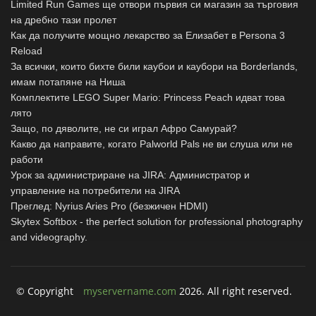
Limited Run Games ще отвори първия си магазин за търговия
на дребно тази пролет
Как да получите мощно лекарство за Елизабет в Persona 3
Reload
За всички, които бихте били каубои и каубори на Borderlands,
имам потапяне на Ниша
Комплектите LEGO Super Mario: Princess Peach идват това
лято
Защо, по дяволите, не си играл Афро Самурай?
Какво да направите, когато Palworld Pals не ви слуша или не
работи
Урок за администриране на JIRA: Администратор и
управление на потребители на JIRA
Преглед: Nyrius Aries Pro (безжичен HDMI)
Skytex Softbox - the perfect solution for professional photography
and videography.
© Copyright
myservername.com
2026. All right reserved.