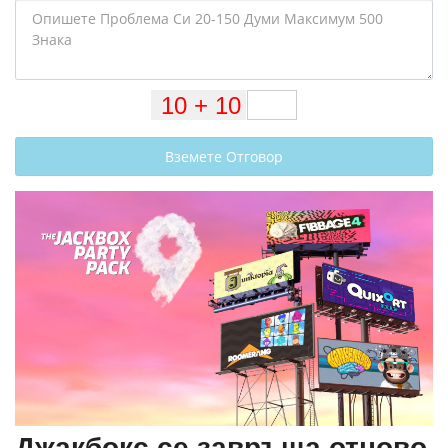
Вземете Отговор
Джакбокс се завръща отново