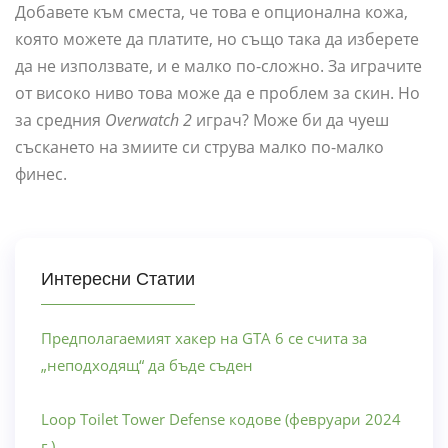
Добавете към сместа, че това е опционална кожа,
която можете да платите, но също така да изберете
да не използвате, и е малко по-сложно. За играчите
от високо ниво това може да е проблем за скин. Но
за средния
Overwatch 2
играч? Може би да чуеш
съскането на змиите си струва малко по-малко
финес.
Интересни Статии
Предполагаемият хакер на GTA 6 се счита за
„неподходящ“ да бъде съден
Loop Toilet Tower Defense кодове (февруари 2024
г.)