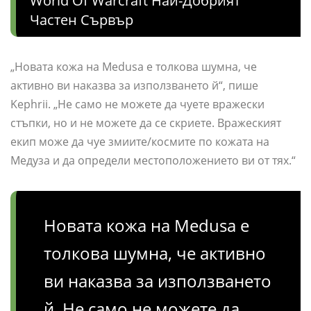
World Of Warcraft Най-Добрият
Частен Сървър
„Новата кожа на Medusa е толкова шумна, че
активно ви наказва за използването й“, пише
Kephrii. „Не само не можете да чуете вражески
стъпки, но и не можете да се скриете. Вражеският
екип може да чуе змиите/космите по кожата на
Медуза и да определи местоположението ви от тях.“
Новата кожа на Medusa е
толкова шумна, че активно
ви наказва за използването
й. Не само не можете да