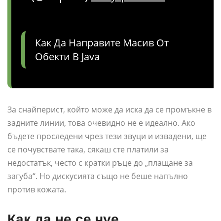
Как Да Направите Масив От
Обекти В Java
За снайперист, който може да иска да се промъкне в
задните линии, това очевидно не е идеално. Ако
бъдете проследени чрез тези звуци и извадени, ще
се почувствате така, сякаш сте платили за
недостатък, често с кратки ръце до „плащане за
загуба“. Но дискусията също не беше напълно
против кожата.
Как да не се чуе