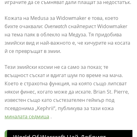
играчите да се съмняват дали плащат за недостатък.
Кожата на Medusa за Widowmaker е това, което
бихте очаквали:
Overwatch
снайперист Widowmaker
на тема паяк в облекло на Медуза. Тя придобива
змийски вид и най-важното е, че кичурите на косата
й се превръщат в змии.
Тези змийски косми не са само за показ; те
всъщност съскат и вдигат шум по време на мача.
Което е страхотна функция, на която също липсват
някои финес, когато може да искате. Brian St. Pierre,
известен също като състезателен геймър под
псевдонима „Kephrii“, публикува за тази кожа
миналата седмица
.