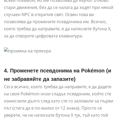
всеки покемон, но им позволява да научат отново
стари движения, без да се налага да ходят при някой
случаен NPC в открития свят. Освен това ви
позволява да промените псевдонима им. Всичко,
което трябва да направите, е да натиснете бутона X,
за да отворите цифровата клавиатура.
4. Променете псевдонима на Pokémon (и
не забравяйте да запазите)
Сега всичко, което трябва да направите, е да дадете
на своя Pokémon онзи сладък псевдоним, който сте
измислили дълго след като сте го заловили за първи
път (стига да е по-малко от 12 знака). Просто се
уверете, че не натискате бутона X тук, тъй като той