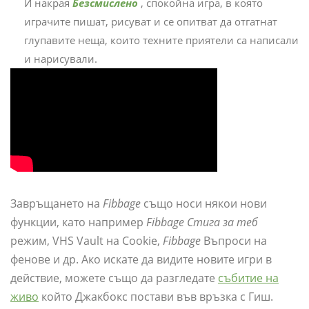
И накрая
Безсмислено
, спокойна игра, в която
играчите пишат, рисуват и се опитват да отгатнат
глупавите неща, които техните приятели са написали
и нарисували.
Завръщането на
Fibbage
също носи някои нови
функции, като например
Fibbage Стига за теб
режим, VHS Vault на Cookie,
Fibbage
Въпроси на
фенове и др. Ако искате да видите новите игри в
действие, можете също да разгледате
събитие на
живо
който Джакбокс постави във връзка с Гиш.