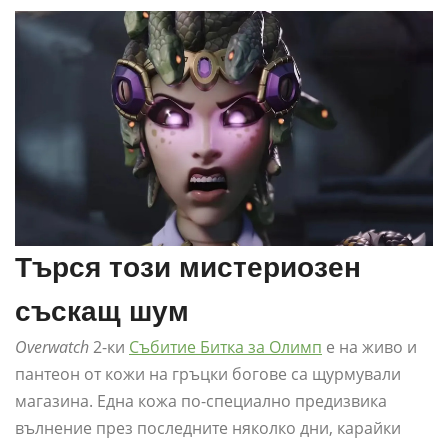
Търся този мистериозен
съскащ шум
Overwatch
2-ки
Събитие Битка за Олимп
е на живо и
пантеон от кожи на гръцки богове са щурмували
магазина. Една кожа по-специално предизвика
вълнение през последните няколко дни, карайки