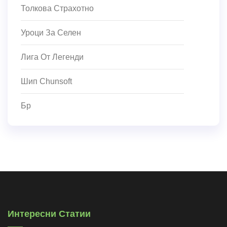
Толкова Страхотно
Уроци За Селен
Лига От Легенди
Шип Chunsoft
Бр
Интересни Статии