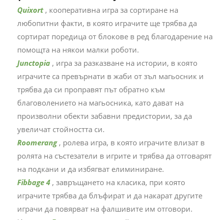
Quixort
, кооперативна игра за сортиране на
любопитни факти, в която играчите ще трябва да
сортират поредица от блокове в ред благодарение на
помощта на някои малки роботи.
Junctopia
, игра за разказване на истории, в която
играчите са превърнати в жаби от зъл магьосник и
трябва да си проправят път обратно към
благоволението на магьосника, като дават на
произволни обекти забавни предистории, за да
увеличат стойността си.
Roomerang
, ролева игра, в която играчите влизат в
ролята на състезатели в игрите и трябва да отговарят
на подкани и да избягват елиминиране.
Fibbage 4
, завръщането на класика, при която
играчите трябва да блъфират и да накарат другите
играчи да повярват на фалшивите им отговори.