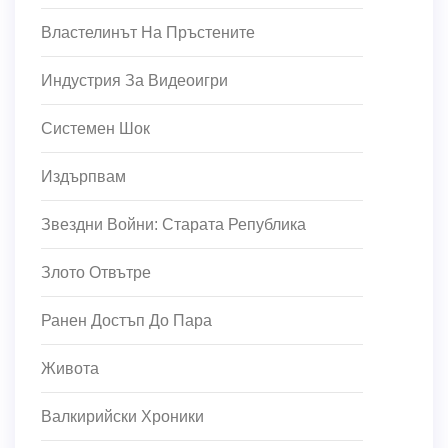
Властелинът На Пръстените
Индустрия За Видеоигри
Системен Шок
Издърпвам
Звездни Войни: Старата Република
Злото Отвътре
Ранен Достъп До Пара
Живота
Валкирийски Хроники