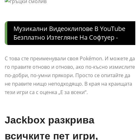
Музикални Видеоклипове В YouTube
Безплатно Изтегляне На Софтуер -
С това сте преименували своя Pokémon. И можете да
го правите отново и отново, ако по-късно измислите
по-добри, по-умни прякори. Просто се опитайте да
не правите нищо неподходящо. В края на краищата
тези игри са с оценка „E за всеки“.
Jackbox разкрива
всичките пет игри,